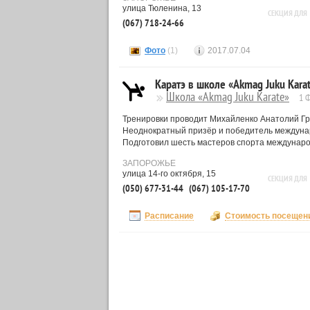
улица Тюленина, 13
СЕКЦИЯ ДЛЯ
(067) 718-24-66
Фото
(1)
2017.07.04
Каратэ в школе «Akmag Juku Kara
Школа «Akmag Juku Karate»
1 
Тренировки проводит Михайленко Анатолий Григ
Неоднократный призёр и победитель междуна
Подготовил шесть мастеров спорта международ
ЗАПОРОЖЬЕ
улица 14-го октября, 15
СЕКЦИЯ ДЛЯ
(050) 677-31-44
(067) 105-17-70
Расписание
Стоимость посещен