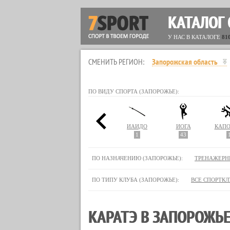
КАТАЛОГ
У НАС В КАТАЛОГЕ
81
СМЕНИТЬ РЕГИОН:
Запорожская область
ПО ВИДУ СПОРТА (ЗАПОРОЖЬЕ):
ГИМНАСТИКА
ДЖИУ-ДЖИТСУ
ДЗЮДО
ИАЙДО
ЙОГА
КАПО
8
7
4
1
43
ПО НАЗНАЧЕНИЮ (ЗАПОРОЖЬЕ):
ТРЕНАЖЕРН
ПО ТИПУ КЛУБА (ЗАПОРОЖЬЕ):
ВСЕ СПОРТК
КАРАТЭ В ЗАПОРОЖЬЕ