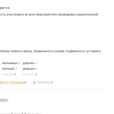
дметов.
сть участвовать во всех мероприятиях проводимых национальной
ребёнка гибкость мышц, правильность осанки, подвижность суставов и
мальчиков
✓
девочек
✓
юношей
✓
девушек
✓
мужчин
✗
женщин
✗
мость посещений
2020.03.25
ster»