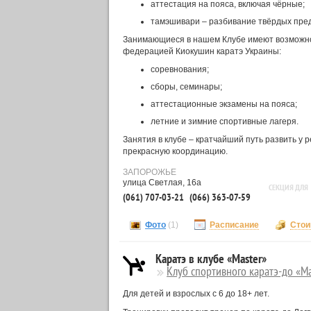
аттестация на пояса, включая чёрные;
тамэшивари – разбивание твёрдых пре
Занимающиеся в нашем Клубе имеют возможно
федерацией Киокушин каратэ Украины:
соревнования;
сборы, семинары;
аттестационные экзамены на пояса;
летние и зимние спортивные лагеря.
Занятия в клубе – кратчайший путь развить у 
прекрасную координацию.
ЗАПОРОЖЬЕ
улица Светлая, 16а
СЕКЦИЯ ДЛЯ
(061) 707-03-21
(066) 363-07-59
Фото
(1)
Расписание
Стои
Каратэ в клубе «Master»
Клуб спортивного каратэ-до «Ma
Для детей и взрослых с 6 до 18+ лет.