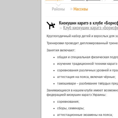
Районы
Массивы
Киокушин каратэ в клубе «Борис
Клуб киокушин каратэ «Борисф
Круглогодичный набор детей и взрослых для з
Тренировки проводит дипломированный тренер
Занятия включают:
общая и специальная физическая подго
изучение традиционной техники каратэ (
соревнования различных уровней и пра
аттестация на пояса, включая чёрные;
тамэшивари – разбивание твёрдых пре
Занимающиеся в нашем клубе имеют возможно
федерацией киокушин каратэ Украины:
соревнования;
сборы, семинары;
аттестационные экзамены на пояса;