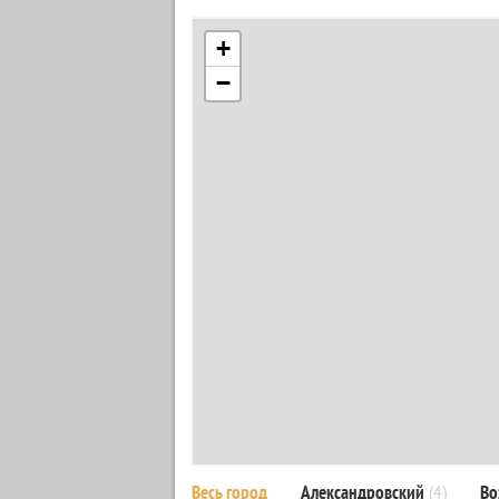
+
−
Весь город
Александровский
(4)
Во