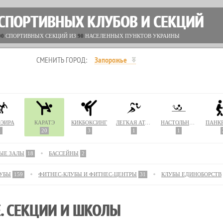
 СПОРТИВНЫХ КЛУБОВ И СЕКЦИЙ
00
СПОРТИВНЫХ СЕКЦИЙ ИЗ
90
НАСЕЛЕННЫХ ПУНКТОВ УКРАИНЫ
СМЕНИТЬ ГОРОД:
Запорожье
ЭЙРА
КАРАТЭ
КИКБОКСИНГ
ЛЕГКАЯ АТЛЕТИКА
НАСТОЛЬНЫЙ ТЕННИС
1
20
3
1
1
ЫЕ ЗАЛЫ
18
БАССЕЙНЫ
2
ЛУБЫ
159
ФИТНЕС-КЛУБЫ И ФИТНЕС-ЦЕНТРЫ
31
КЛУБЫ ЕДИНОБОРСТВ
. СЕКЦИИ И ШКОЛЫ