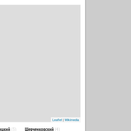
Leaflet
|
Wikimedia
ицкий
(3)
Шевченковский
(4)