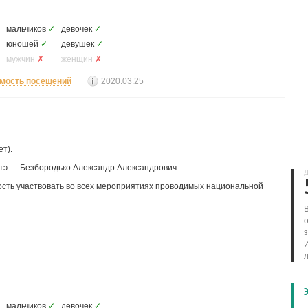
мальчиков
✓
девочек
✓
юношей
✓
девушек
✓
мужчин
✗
женщин
✗
мость посещений
2020.03.25
ет).
атэ — Безбородько Александр Александрович.
Д
сть участвовать во всех мероприятиях проводимых национальной
л
мальчиков
✓
девочек
✓