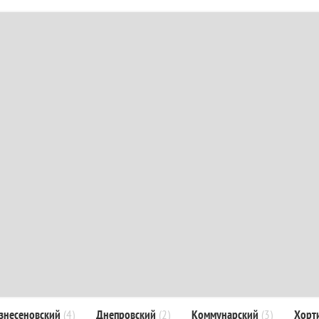
знесеновский
(4)
Днепровский
(2)
Коммунарский
(3)
Хорт