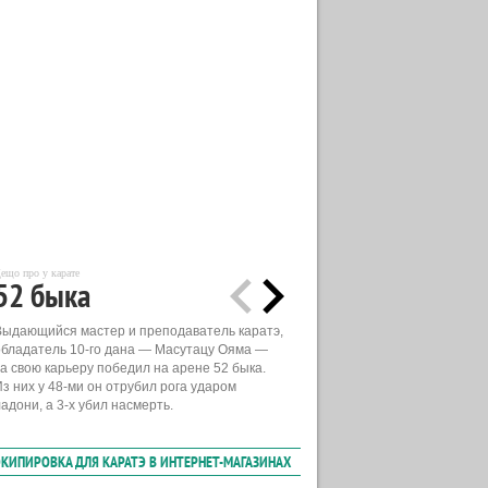
ещо про у карате
52 быка
Выдающийся мастер и преподаватель каратэ,
обладатель 10-го дана — Масутацу Ояма —
за свою карьеру победил на арене 52 быка.
Из них у 48-ми он отрубил рога ударом
адони, а 3-х убил насмерть.