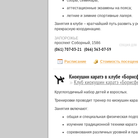
сборы, семинары;
аттестационные экзамены на пояса;
летние и зимние спортивные лагеря.
Занятия в клубе – кратчайший путь развить у 
прекрасную координацию.
ЗАПОРОЖЬЕ
проспект Соборный, 158б
СЕКЦИЯ ДЛЯ
(061) 707-03-21
(066) 363-07-59
Расписание
Стоимость посещен
Киокушин каратэ в клубе «Борис
Клуб киокушин каратэ «Борисфе
Круглогодичный набор детей и взрослых.
Тренировки проводит тренер по киокушин кара
Занятия включают:
общая и специальная физическая подго
изучение традиционной техники каратэ (
соревнования различных уровней и пра