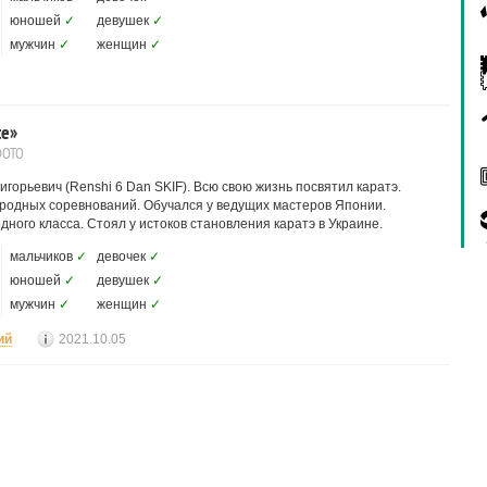
юношей
✓
девушек
✓
мужчин
✓
женщин
✓
te»
ФОТО
орьевич (Renshi 6 Dan SKIF). Всю свою жизнь посвятил каратэ.
родных соревнований. Обучался у ведущих мастеров Японии.
ного класса. Стоял у истоков становления каратэ в Украине.
мальчиков
✓
девочек
✓
юношей
✓
девушек
✓
мужчин
✓
женщин
✓
ий
2021.10.05