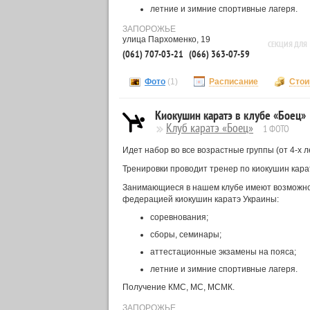
летние и зимние спортивные лагеря.
ЗАПОРОЖЬЕ
улица Пархоменко, 19
СЕКЦИЯ ДЛЯ
(061) 707-03-21
(066) 363-07-59
Фото
(1)
Расписание
Стои
Киокушин каратэ в клубе «Боец»
Клуб каратэ «Боец»
1 ФОТО
Идет набор во все возрастные группы (от 4-х л
Тренировки проводит тренер по киокушин кар
Занимающиеся в нашем клубе имеют возможно
федерацией киокушин каратэ Украины:
соревнования;
сборы, семинары;
аттестационные экзамены на пояса;
летние и зимние спортивные лагеря.
Получение КМС, МС, МСМК.
ЗАПОРОЖЬЕ