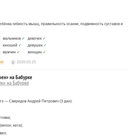
ребёнка гибкость мышц, правильность осанки, подвижность суставов и
мальчиков
✓
девочек
✓
юношей
✓
девушек
✓
мужчин
✓
женщин
✓
ий
2020.03.25
фен» на Бабурке
н» на Бабурке
тэ — Свиридов Андрей Петрович (3 дан).
товка;
кихон, ката);
вил;