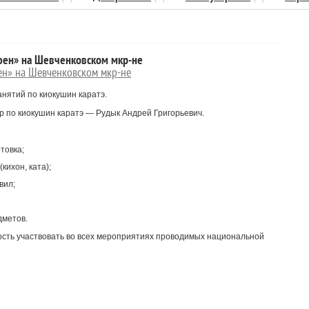
фен» на Шевченковском мкр-не
ен» на Шевченковском мкр-не
анятий по киокушин каратэ.
 по киокушин каратэ — Рудык Андрей Григорьевич.
товка;
кихон, ката);
вил;
дметов.
сть участвовать во всех мероприятиях проводимых национальной