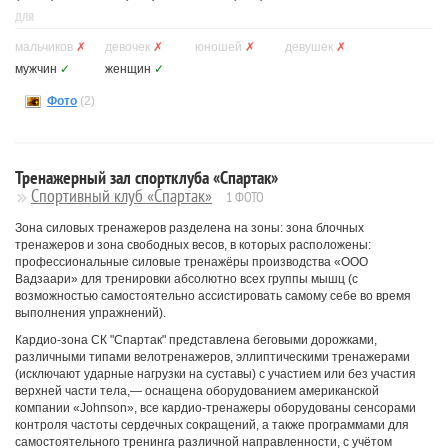
ДЛЯ
мальчиков
✗
девочек
✗
юношей
✗
девушек
✗
мужчин
✓
женщин
✓
Фото
(2)
Тренажерный зал спортклуба «Спартак»
Спортивный клуб «Спартак»
1 ФОТО
Зона силовых тренажеров разделена на зоны: зона блочных
тренажеров и зона свободных весов, в которых расположены:
профессиональные силовые тренажёры производства «ООО
Вадзаари» для тренировки абсолютно всех группы мышц (с
возможностью самостоятельно ассистировать самому себе во время
выполнения упражнений).
Кардио-зона СК "Спартак" представлена беговыми дорожками,
различными типами велотренажеров, эллиптическими тренажерами
(исключают ударные нагрузки на суставы) с участием или без участия
верхней части тела,— оснащена оборудованием американской
компании «Johnson», все кардио-тренажеры оборудованы сенсорами
контроля частоты сердечных сокращений, а также программами для
самостоятельного тренинга различной направленности, с учётом