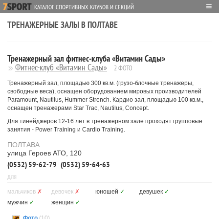
≡
КАТАЛОГ СПОРТИВНЫХ КЛУБОВ И СЕКЦИЙ
ТРЕНАЖЕРНЫЕ ЗАЛЫ В ПОЛТАВЕ
Тренажерный зал фитнес-клуба «Витамин Сады»
Фитнес-клуб «Витамин Сады»
2 ФОТО
Тренажерный зал, площадью 300 кв.м. (грузо-блочные тренажеры,
свободные веса), оснащен оборудованием мировых производителей
Paramount, Nautilus, Hummer Strench. Кардио зал, площадью 100 кв.м.,
оснащен тренажерами Star Trac, Nautilus, Concept.
Для тинейджеров 12-16 лет в тренажерном зале проходят групповые
занятия - Power Training и Cardio Training.
ПОЛТАВА
улица Героев АТО, 120
(0532) 59-62-79
(0532) 59-64-63
ДЛЯ
мальчиков
✗
девочек
✗
юношей
✓
девушек
✓
мужчин
✓
женщин
✓
Фото
(10)