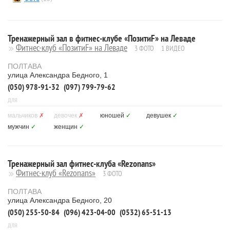
Тренажерный зал в фитнес-клубе «ПозитиF» на Леваде
Фитнес-клуб «ПозитиF» на Леваде
3 ФОТО
1 ВИДЕО
ПОЛТАВА
улица Александра Бедного, 1
(050) 978-91-32
(097) 799-79-62
ДЛЯ
мальчиков
✗
девочек
✗
юношей
✓
девушек
✓
мужчин
✓
женщин
✓
Тренажерный зал фитнес-клуба «Rezonans»
Фитнес-клуб «Rezonans»
3 ФОТО
ПОЛТАВА
улица Александра Бедного, 20
(050) 255-50-84
(096) 423-04-00
(0532) 65-51-13
ДЛЯ