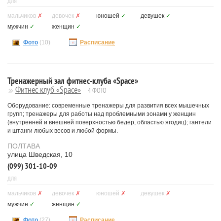
ДЛЯ
мальчиков
✗
девочек
✗
юношей
✓
девушек
✓
мужчин
✓
женщин
✓
Фото
(10)
Расписание
Тренажерный зал фитнес-клуба «Space»
Фитнес-клуб «Space»
4 ФОТО
Оборудование: современные тренажеры для развития всех мышечных
групп; тренажеры для работы над проблемными зонами у женщин
(внутренней и внешней поверхностью бедер, областью ягодиц); гантели
и штанги любых весов и любой формы.
ПОЛТАВА
улица Шведская, 10
(099) 301-10-09
ДЛЯ
мальчиков
✗
девочек
✗
юношей
✗
девушек
✗
мужчин
✓
женщин
✓
Фото
(27)
Расписание