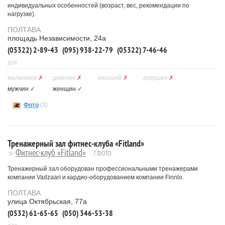
индивидуальных особенностей (возраст, вес, рекомендации по
нагрузке).
ПОЛТАВА
площадь Независимости, 24а
(05322) 2-89-43
(095) 938-22-79
(05322) 7-46-46
ДЛЯ
мальчиков
✗
девочек
✗
юношей
✗
девушек
✗
мужчин
✓
женщин
✓
Фото
(3)
Тренажерный зал фитнес-клуба «Fitland»
Фитнес-клуб «Fitland»
7 ФОТО
Тренажерный зал оборудован профессиональными тренажерами
компании Vadzaari и кардио-оборудованием компании Finnlo.
ПОЛТАВА
улица Октябрьская, 77а
(0532) 61-65-65
(050) 346-53-38