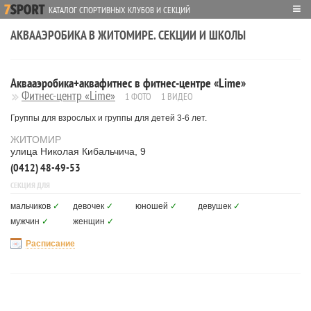
≡
КАТАЛОГ СПОРТИВНЫХ КЛУБОВ И СЕКЦИЙ
АКВААЭРОБИКА В ЖИТОМИРЕ. СЕКЦИИ И ШКОЛЫ
Аквааэробика+аквафитнес в фитнес-центре «Lime»
Фитнес-центр «Lime»
1 ФОТО
1 ВИДЕО
Группы для взрослых и группы для детей 3-6 лет.
ЖИТОМИР
улица Николая Кибальчича, 9
(0412) 48-49-53
СЕКЦИЯ ДЛЯ
мальчиков
✓
девочек
✓
юношей
✓
девушек
✓
мужчин
✓
женщин
✓
Расписание