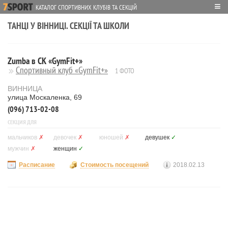
≡
КАТАЛОГ СПОРТИВНИХ КЛУБІВ ТА СЕКЦІЙ
ТАНЦІ У ВІННИЦІ. СЕКЦІЇ ТА ШКОЛИ
Zumba в СК «GymFit+»
Спортивный клуб «GymFit+»
1 ФОТО
ВИННИЦА
улица Москаленка, 69
(096) 713-02-08
СЕКЦИЯ ДЛЯ
мальчиков
✗
девочек
✗
юношей
✗
девушек
✓
мужчин
✗
женщин
✓
Расписание
Стоимость посещений
2018.02.13