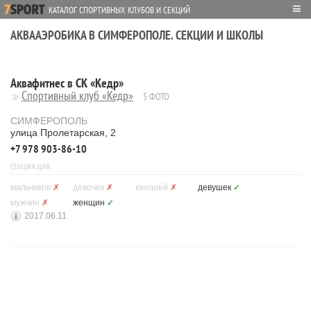
≡
КАТАЛОГ СПОРТИВНЫХ КЛУБОВ И СЕКЦИЙ
АКВААЭРОБИКА В СИМФЕРОПОЛЕ. СЕКЦИИ И ШКОЛЫ
Аквафитнес в СК «Кедр»
Спортивный клуб «Кедр»
5 ФОТО
СИМФЕРОПОЛЬ
улица Пролетарская, 2
+7 978 903-86-10
СЕКЦИЯ ДЛЯ
мальчиков
✗
девочек
✗
юношей
✗
девушек
✓
мужчин
✗
женщин
✓
2017.06.11