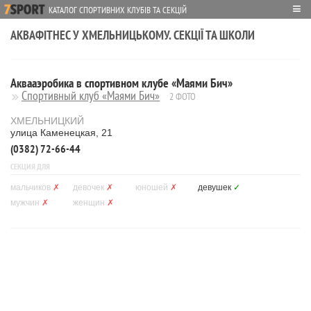
≡
КАТАЛОГ СПОРТИВНИХ КЛУБІВ ТА СЕКЦІЙ
АКВАФІТНЕС У ХМЕЛЬНИЦЬКОМУ. СЕКЦІЇ ТА ШКОЛИ
Аквааэробика в спортивном клубе «Маями Бич»
Спортивный клуб «Маями Бич»
2 ФОТО
ХМЕЛЬНИЦКИЙ
улица Каменецкая, 21
(0382) 72-66-44
СЕКЦИЯ ДЛЯ
мальчиков
✗
девочек
✗
юношей
✗
девушек
✓
мужчин
✗
женщин
✗