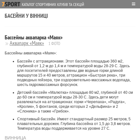
≡
КАТАЛОГ СПОРТИВНИХ КЛУБІВ ТА СЕКЦІЙ
БАСЕЙНИ У ВІННИЦІ
Бассейны аквапарка «Маяк»
Аквапарк «Маяк»
1 ФОТО
Бассейны аквапарка «Маяк»:
Бассейн с аттракционами. Этот бассейн площадью 360 м2,
глубиной от 1,2 м до 1,4 м и температурой воды 28-29 С. Здесь
для посетителей предоставлены две водные горки длиной
маршрутов 15 и 40 метров, аттракцион «Быстрая река», три
подводных гейзера, три оздоровительно-массажных водопада,
шесть гидромассажных форсунок.
Детский бассейн «Малютка» площадью 80 м2, глубиной от 40 см
до 60 см и температурой воды 28-30 С. Здесь дети могут
развлекаться на аттракционах: горки «Черепаха», «Радуга»,
«Кролик», 5 фонтанов, среди которых 2 «Дельфина» и 2
«Слоника» а также «Грибок».
Спортивный бассейн. Имеет стандартный размер 25 метров, 5
плавательных дорожек. Глубина бассейна от 1,5 до 3,8 метров.
Температура воды поддерживается на уровне 27 С.
ВИННИЦА