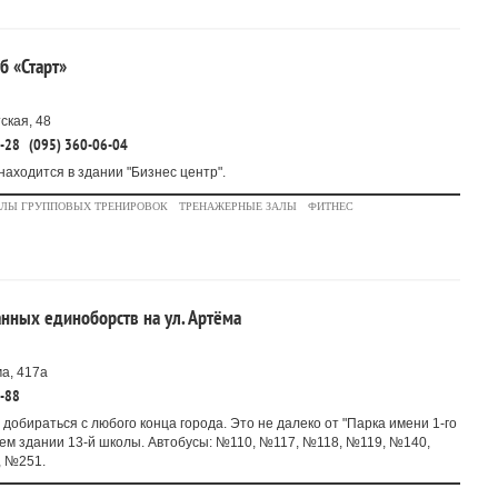
б «Старт»
ская, 48
0-28
(095) 360-06-04
находится в здании "Бизнес центр".
АЛЫ ГРУППОВЫХ ТРЕНИРОВОК
ТРЕНАЖЕРНЫЕ ЗАЛЫ
ФИТНЕС
нных единоборств на ул. Артёма
а, 417а
9-88
 добираться с любого конца города. Это не далеко от "Парка имени 1-го
шем здании 13-й школы. Автобусы: №110, №117, №118, №119, №140,
 №251.