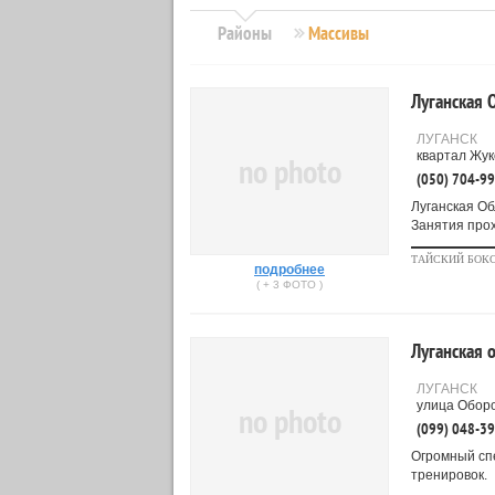
Районы
Массивы
Луганская 
ЛУГАНСК
квартал Жук
no photo
(050) 704-9
Луганская Об
Занятия прох
ТАЙСКИЙ БОКС
подробнее
( + 3 ФОТО )
Луганская 
ЛУГАНСК
улица Оборо
no photo
(099) 048-3
Огромный сп
тренировок.