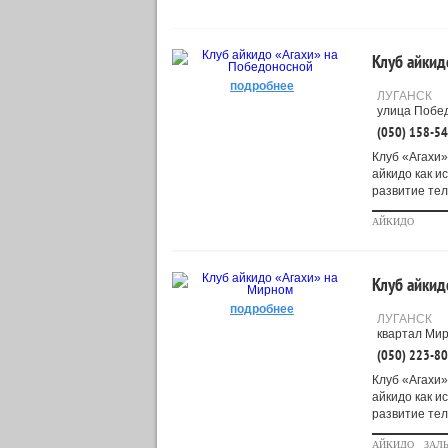
Клуб айкид
подробнее
ЛУГАНСК
улица Побед
(050) 158-5
Клуб «Агахи»
айкидо как и
развитие тела
АЙКИДО
Клуб айкид
подробнее
ЛУГАНСК
квартал Мир
(050) 223-8
Клуб «Агахи»
айкидо как и
развитие тела
АЙКИДО
ЗАЛ