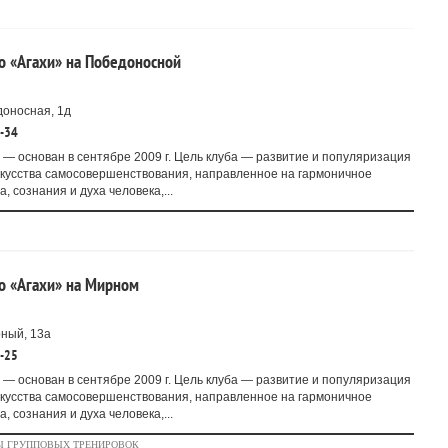
о «Агахи» на Победоносной
оносная, 1д
4-34
 — основан в сентябре 2009 г. Цель клуба — развитие и популяризация
скусства самосовершенствования, направленное на гармоничное
, сознания и духа человека,...
о «Агахи» на Мирном
ный, 13а
0-25
 — основан в сентябре 2009 г. Цель клуба — развитие и популяризация
скусства самосовершенствования, направленное на гармоничное
, сознания и духа человека,...
Ы ГРУППОВЫХ ТРЕНИРОВОК