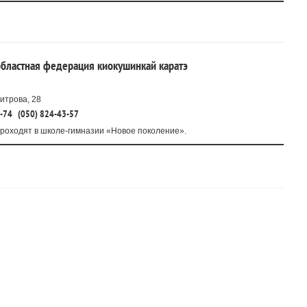
областная федерация киокушинкай каратэ
итрова, 28
2-74
(050) 824-43-57
роходят в школе-гимназии «Новое поколение».