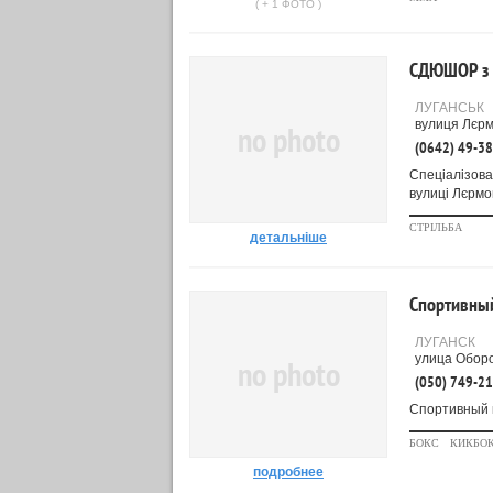
( + 1 ФОТО )
СДЮШОР з к
ЛУГАНСЬК
вулиця Лєрм
no photo
(0642) 49-3
Спеціалізова
вулиці Лєрмон
СТРІЛЬБА
детальніше
Спортивный
ЛУГАНСК
улица Оборо
no photo
(050) 749-2
Спортивный к
БОКС
КИКБО
подробнее