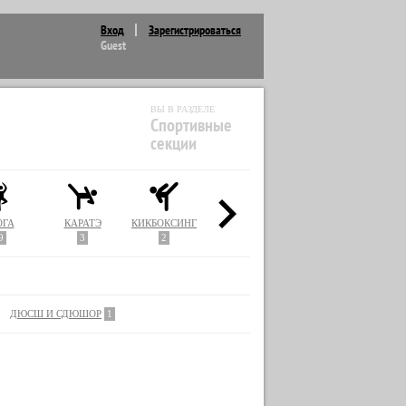
Вход
Зарегистрироваться
Guest
ВЫ В РАЗДЕЛЕ
Спортивные
секции
ОГА
КАРАТЭ
КИКБОКСИНГ
ПИЛАТЕС
ПЛАВАНИЕ
9
3
2
5
2
ДЮСШ И СДЮШОР
1