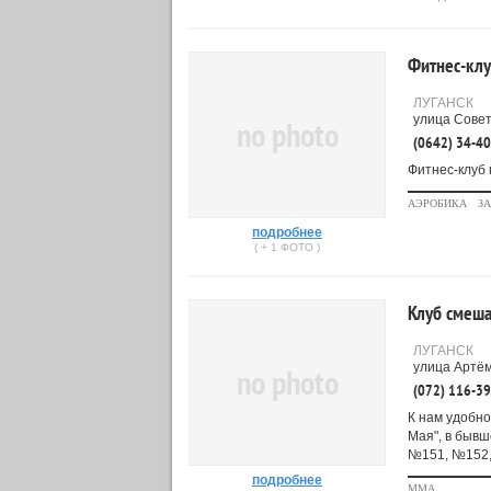
Фитнес-клу
ЛУГАНСК
улица Совет
no photo
(0642) 34-4
Фитнес-клуб 
АЭРОБИКА
З
подробнее
( + 1 ФОТО )
Клуб смеша
ЛУГАНСК
улица Артём
no photo
(072) 116-3
К нам удобно
Мая", в быв
№151, №152,
подробнее
MMA