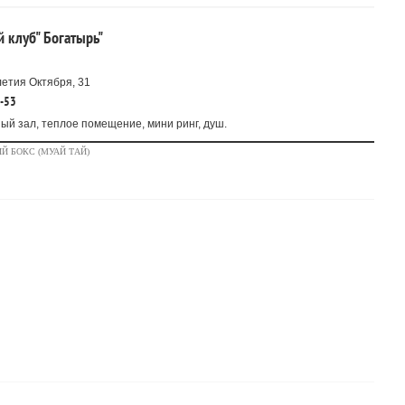
 клуб" Богатырь"
летия Октября, 31
3-53
й зал, теплое помещение, мини ринг, душ.
Й БОКС (МУАЙ ТАЙ)