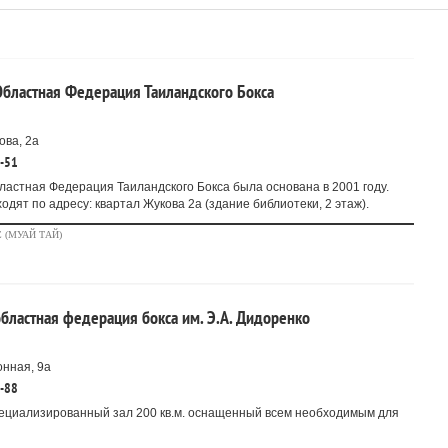
Областная Федерация Таиландского Бокса
ова, 2а
9-51
ластная Федерация Таиландского Бокса была основана в 2001 году.
одят по адресу: квартал Жукова 2а (здание библиотеки, 2 этаж).
 (МУАЙ ТАЙ)
областная федерация бокса им. Э.А. Дидоренко
нная, 9а
9-88
ециализированный зал 200 кв.м. оснащенный всем необходимым для