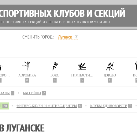
 СПОРТИВНЫХ КЛУБОВ И СЕКЦИЙ
00
СПОРТИВНЫХ СЕКЦИЙ ИЗ
90
НАСЕЛЕННЫХ ПУНКТОВ УКРАИНЫ
СМЕНИТЬ ГОРОД:
Луганск
АКВААЭРОБИКА
АЭРОБИКА
БОКС
ГИМНАСТИКА
ДЗЮДО
Й
2
8
6
5
1
 ЗАЛЫ
9
БАССЕЙНЫ
2
Ы
20
ФИТНЕС-КЛУБЫ И ФИТНЕС-ЦЕНТРЫ
8
КЛУБЫ ЕДИНОБОРСТВ
7
В ЛУГАНСКЕ