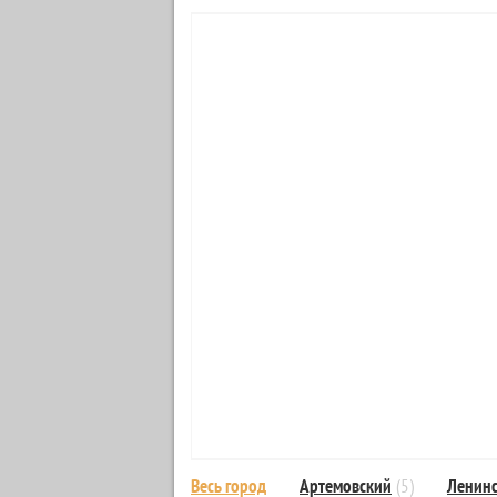
Весь город
Артемовский
(5)
Ленин