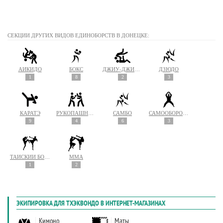
СЕКЦИИ ДРУГИХ ВИДОВ ЕДИНОБОРСТВ В ДОНЕЦКЕ:
АЙКИДО
БОКС
ДЖИУ-ДЖИТСУ
ДЗЮДО
1
8
2
3
КАРАТЭ
РУКОПАШНЫЙ БОЙ
САМБО
САМООБОРОНА
9
4
6
3
ТАЙСКИЙ БОКС (МУАЙ ТАЙ)
MMA
1
2