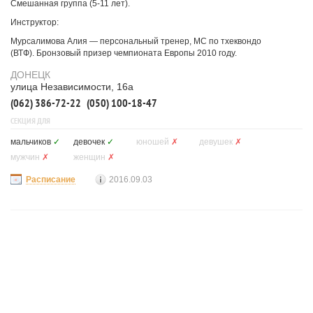
Смешанная группа (5-11 лет).
Инструктор:
Мурсалимова Алия — персональный тренер, МС по тхеквондо
(ВТФ). Бронзовый призер чемпионата Европы 2010 году.
ДОНЕЦК
улица Независимости, 16а
(062) 386-72-22
(050) 100-18-47
СЕКЦИЯ ДЛЯ
мальчиков
✓
девочек
✓
юношей
✗
девушек
✗
мужчин
✗
женщин
✗
Расписание
2016.09.03