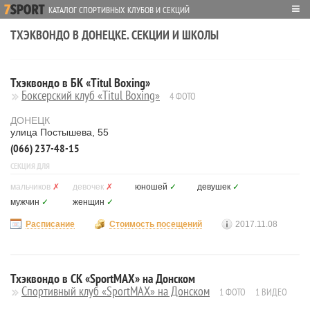
≡
КАТАЛОГ СПОРТИВНЫХ КЛУБОВ И СЕКЦИЙ
ТХЭКВОНДО В ДОНЕЦКЕ. СЕКЦИИ И ШКОЛЫ
Тхэквондо в БК «Titul Boxing»
Боксерский клуб «Titul Boxing»
4 ФОТО
ДОНЕЦК
улица Постышева, 55
(066) 237-48-15
СЕКЦИЯ ДЛЯ
мальчиков
✗
девочек
✗
юношей
✓
девушек
✓
мужчин
✓
женщин
✓
Расписание
Стоимость посещений
2017.11.08
Тхэквондо в СК «SportMAX» на Донском
Спортивный клуб «SportMAX» на Донском
1 ФОТО
1 ВИДЕО