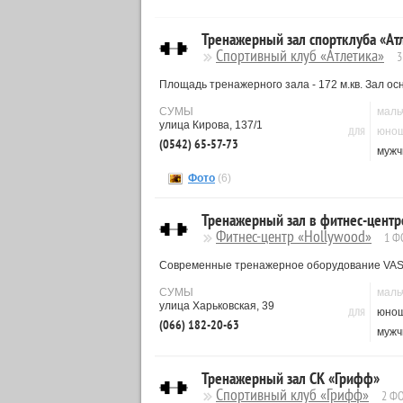
Тренажерный зал спортклуба «Ат
Спортивный клуб «Атлетика»
3
Площадь тренажерного зала - 172 м.кв. Зал о
СУМЫ
маль
улица Кирова, 137/1
ДЛЯ
юно
(0542) 65-57-73
мужч
Фото
(6)
Тренажерный зал в фитнес-центр
Фитнес-центр «Hollywood»
1 Ф
Современные тренажерное оборудование VASIL
СУМЫ
маль
улица Харьковская, 39
ДЛЯ
юно
(066) 182-20-63
мужч
Тренажерный зал СК «Грифф»
Спортивный клуб «Грифф»
2 Ф