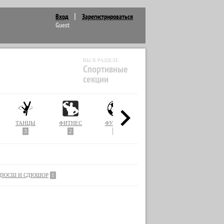
Вход
Зарегистрироваться
Guest
ВЫ В РАЗДЕЛЕ
Спортивные
секции
ТАНЦЫ
ФИТНЕС
ФУТБОЛ
3
2
1
ДЮСШ И СДЮШОР
1