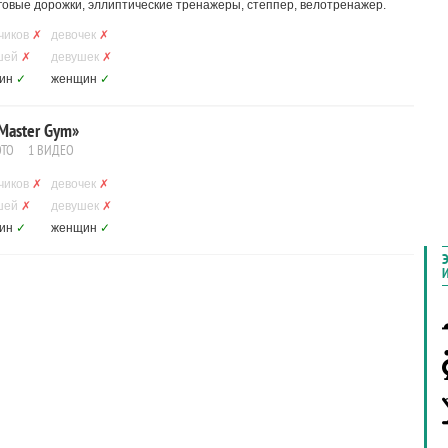
говые дорожки, эллиптические тренажеры, степпер, велотренажер.
чиков
✗
девочек
✗
шей
✗
девушек
✗
ин
✓
женщин
✓
Master Gym»
ОТО
1 ВИДЕО
чиков
✗
девочек
✗
шей
✗
девушек
✗
ин
✓
женщин
✓