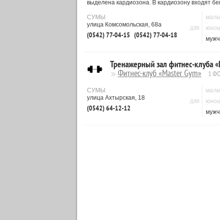
выделена кардиозона. В кардиозону входят бе
СУМЫ
маль
улица Комсомольская, 68а
ДЛЯ
юно
(0542) 77-04-15
(0542) 77-04-18
мужч
Тренажерный зал фитнес-клуба «
Фитнес-клуб «Master Gym»
1 Ф
СУМЫ
маль
улица Ахтырская, 18
ДЛЯ
юно
(0542) 64-12-12
мужч