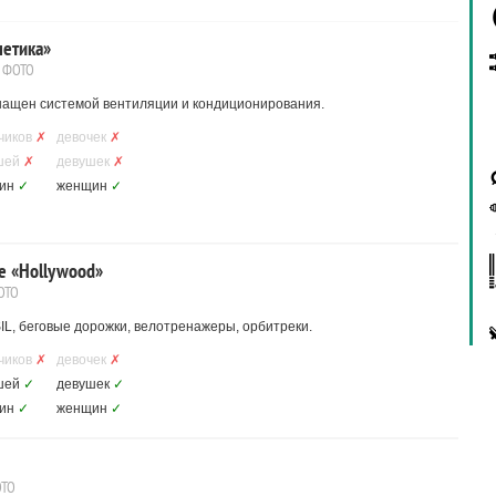
летика»
 ФОТО
снащен системой вентиляции и кондиционирования.
чиков
✗
девочек
✗
шей
✗
девушек
✗
ин
✓
женщин
✓
е «Hollywood»
ОТО
, беговые дорожки, велотренажеры, орбитреки.
чиков
✗
девочек
✗
шей
✓
девушек
✓
ин
✓
женщин
✓
ОТО