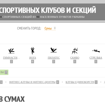
 СПОРТИВНЫХ КЛУБОВ И СЕКЦИЙ
00
СПОРТИВНЫХ СЕКЦИЙ ИЗ
90
НАСЕЛЕННЫХ ПУНКТОВ УКРАИНЫ
СМЕНИТЬ ГОРОД:
Сумы
ГИМНАСТИКА
ЙОГА
ПИЛАТЕС
САМБО
СТРЕЛЬБА
2
6
2
1
1
АЛЫ
7
15
ФИТНЕС-КЛУБЫ И ФИТНЕС-ЦЕНТРЫ
4
КЛУБЫ ЕДИНОБОРСТВ
1
В СУМАХ