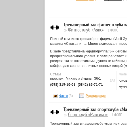
Тренажерный зал фитнес-клуба «
Фитнес-клуб «Аякс»
1 ФОТО
Полный комплекс тренажёров фирмы «Vasil Gym»
машина «Смита» и т.д. Много скамеек для прес
В зале представлена кардиогруппа: 3-и беговы
профессионального уровня. В зале работает «
раздевалки со шкафчиками, душевые кабинки, 
сейфов для хранения личных ценных вещей (моб
СУМЫ
маль
проспект Михаила Лушпы, 36/1
ДЛЯ
юно
(095) 319-10-01
(0542) 63-71-71
мужч
Фото
(3)
Расписание
Тренажерный зал спортклуба «М
Спортклуб «Максима»
1 ФОТО
Тренажерный зал в нашем клубе укомплектов