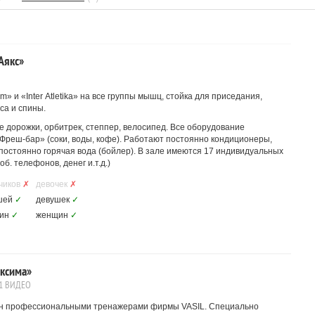
Аякс»
 и «Inter Atletika» на все группы мышц, стойка для приседания,
са и спины.
е дорожки, орбитрек, степпер, велосипед. Все оборудование
Фреш-бар» (соки, воды, кофе). Работают постоянно кондиционеры,
постоянно горячая вода (бойлер). В зале имеются 17 индивидуальных
. телефонов, денег и.т.д.)
чиков
✗
девочек
✗
шей
✓
девушек
✓
ин
✓
женщин
✓
аксима»
1 ВИДЕО
ан профессиональными тренажерами фирмы VASIL. Специально