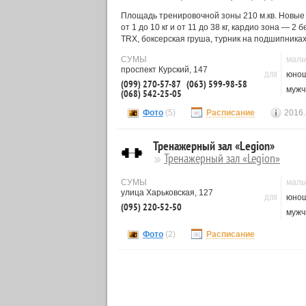
Площадь тренировочной зоны 210 м.кв. Новые
от 1 до 10 кг и от 11 до 38 кг, кардио зона —
TRX, боксерская груша, турник на подшипника
СУМЫ
маль
проспект Курский, 147
ДЛЯ
юно
(099) 270-57-87
(063) 599-98-58
мужч
(068) 542-25-05
Фото
(5)
Расписание
2016.
Тренажерный зал «Legion»
Тренажерный зал «Legion»
СУМЫ
маль
улица Харьковская, 127
ДЛЯ
юно
(095) 220-52-50
мужч
Фото
(2)
Расписание