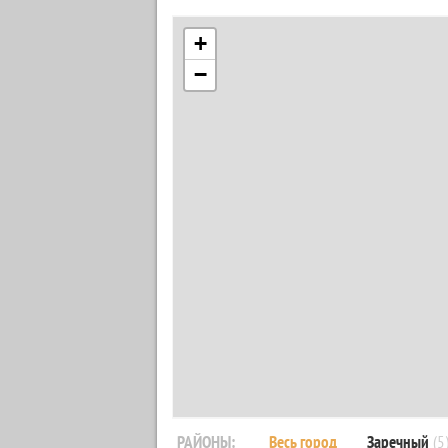
+
−
РАЙОНЫ:
Весь город
Заречный
(5