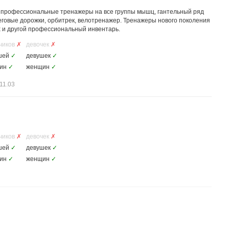
 профессиональные тренажеры на все группы мышц, гантельный ряд
 2 беговые дорожки, орбитрек, велотренажер. Тренажеры нового поколения
х и другой профессиональный инвентарь.
чиков
✗
девочек
✗
шей
✓
девушек
✓
ин
✓
женщин
✓
11.03
чиков
✗
девочек
✗
шей
✓
девушек
✓
ин
✓
женщин
✓