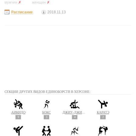
мужчин
✗
женщин
✗
Расписание
2018.11.13
СЕКЦИИ ДРУГИХ ВИДОВ ЕДИНОБОРСТВ В ХЕРСОНЕ:
АЙКИДО
БОКС
ДЖИУ-ДЖИТСУ
КАРАТЭ
9
3
4
2