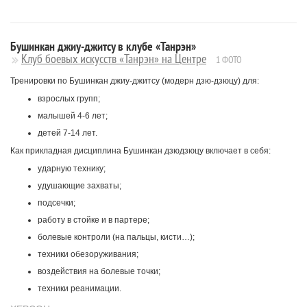
Бушинкан джиу-джитсу в клубе «Танрэн»
Клуб боевых искусств «Танрэн» на Центре
1 ФОТО
Тренировки по Бушинкан джиу-джитсу (модерн дзю-дзюцу) для:
взрослых групп;
малышей 4-6 лет;
детей 7-14 лет.
Как прикладная дисциплина Бушинкан дзюдзюцу включает в себя:
ударную технику;
удушающие захваты;
подсечки;
работу в стойке и в партере;
болевые контроли (на пальцы, кисти…);
техники обезоруживания;
воздействия на болевые точки;
техники реанимации.