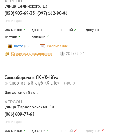
ХЕРСОН
улица Белинского, 13
(050) 903-69-33
(097) 162-90-86
СЕКЦИЯ ДЛЯ
мальчиков
✓
девочек
✓
юношей
✓
девушек
✓
мужчин
✓
женщин
✓
Фото
(3)
Расписание
Стоимость посещений
2017.05.24
Самооборона в СК «X-Life»
Спортивный клуб «X-Life»
4 ФОТО
Для детей от 8 лет.
ХЕРСОН
улица Тираспольская, 1а
(066) 609-77-63
СЕКЦИЯ ДЛЯ
мальчиков
✓
девочек
✓
юношей
✗
девушек
✗