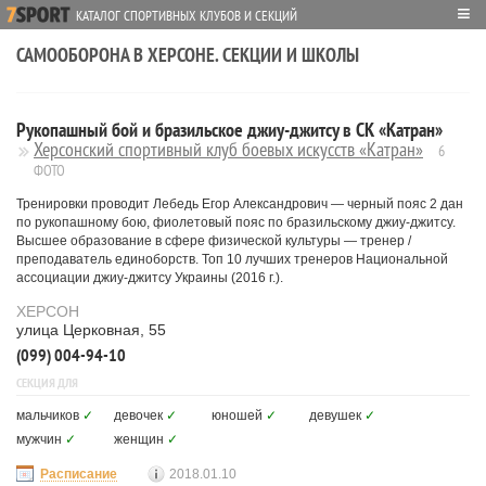
≡
КАТАЛОГ СПОРТИВНЫХ КЛУБОВ И СЕКЦИЙ
САМООБОРОНА В ХЕРСОНЕ. СЕКЦИИ И ШКОЛЫ
Рукопашный бой и бразильское джиу-джитсу в СК «Катран»
Херсонский спортивный клуб боевых искусств «Катран»
6
ФОТО
Тренировки проводит Лебедь Егор Александрович — черный пояс 2 дан
по рукопашному бою, фиолетовый пояс по бразильскому джиу-джитсу.
Высшее образование в сфере физической культуры — тренер /
преподаватель единоборств. Топ 10 лучших тренеров Национальной
ассоциации джиу-джитсу Украины (2016 г.).
ХЕРСОН
улица Церковная, 55
(099) 004-94-10
СЕКЦИЯ ДЛЯ
мальчиков
✓
девочек
✓
юношей
✓
девушек
✓
мужчин
✓
женщин
✓
Расписание
2018.01.10