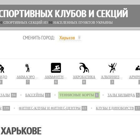
 СПОРТИВНЫХ КЛУБОВ И СЕКЦИЙ
00
СПОРТИВНЫХ СЕКЦИЙ ИЗ
90
НАСЕЛЕННЫХ ПУНКТОВ УКРАИНЫ
СМЕНИТЬ ГОРОД:
Харьков
ИДО
АКВААЭРОБИКА
АКВАФИТНЕС
АКРОБАТИКА
АЛЬПИНИЗМ / СКАЛОЛАЗАНИЕ
1
7
6
8
3
 ЗАЛЫ
84
БАССЕЙНЫ
11
ТЕННИСНЫЕ КОРТЫ
1
ЗАЛЫ БИЛЬЯРДА
5
Ы
339
ФИТНЕС-КЛУБЫ И ФИТНЕС-ЦЕНТРЫ
63
КЛУБЫ ЕДИНОБОРСТВ
17
 ХАРЬКОВЕ