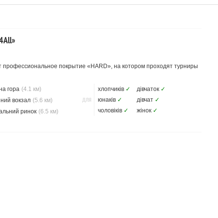
4All»
ет профессиональное покрытие «HARD», на котором проходят турниры
на гора
(4.1 км)
хлопчиків
✓
дівчаток
✓
ДЛЯ
юнаків
✓
дівчат
✓
ний вокзал
(5.6 км)
чоловіків
✓
жінок
✓
альний ринок
(6.5 км)