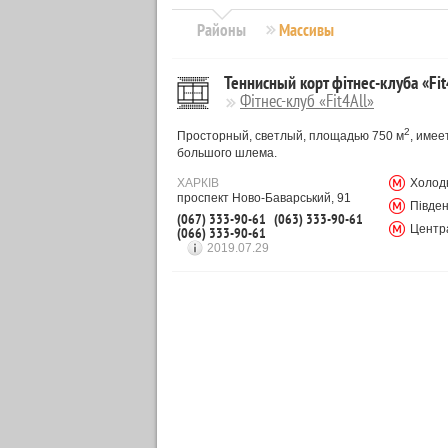
Районы
Массивы
Теннисный корт фітнес-клуба «Fit
Фітнес-клуб «Fit4All»
2
Просторный, светлый, площадью 750 м
, име
большого шлема.
ХАРКІВ
Холод
проспект Ново-Баварський, 91
Півден
(067) 333-90-61
(063) 333-90-61
Центр
(066) 333-90-61
2019.07.29