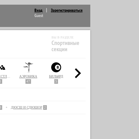
Вход
Зарегистрироваться
Guest
ВЫ В РАЗДЕЛЕ
Спортивные
секции
АРМРЕСТЛИНГ
АЭРОБИКА
БИЛЬЯРД
БОКС
ВОЛЕЙБОЛ
1
47
5
36
3
3
ДЮСШ И СДЮШОР
2