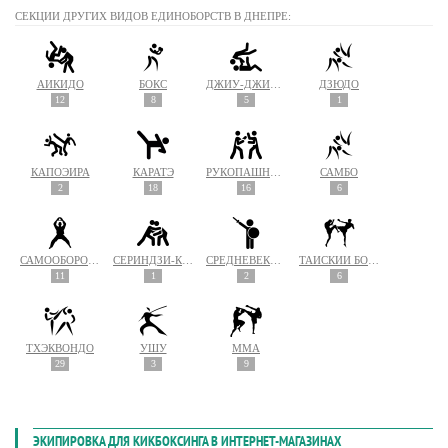
СЕКЦИИ ДРУГИХ ВИДОВ ЕДИНОБОРСТВ В ДНЕПРЕ:
АЙКИДО
БОКС
ДЖИУ-ДЖИТСУ
ДЗЮДО
12
8
5
1
КАПОЭЙРА
КАРАТЭ
РУКОПАШНЫЙ БОЙ
САМБО
2
18
16
6
САМООБОРОНА
СЁРИНДЗИ-КЭМПО
СРЕДНЕВЕКОВЫЙ БОЙ
ТАЙСКИЙ БОКС (МУАЙ ТАЙ)
11
1
2
6
ТХЭКВОНДО
УШУ
MMA
29
3
9