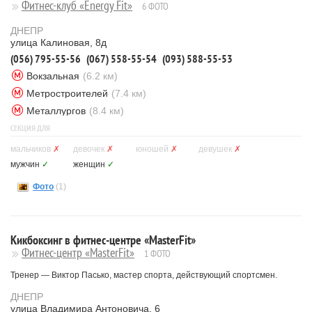
Фитнес-клуб «Energy Fit»
6 ФОТО
ДНЕПР
улица Калиновая, 8д
(056) 795-55-56
(067) 558-55-54
(093) 588-55-53
Вокзальная
(6.2 км)
Метростроителей
(7.4 км)
Металлургов
(8.4 км)
СЕКЦИЯ ДЛЯ
мальчиков
✗
девочек
✗
юношей
✗
девушек
✗
мужчин
✓
женщин
✓
Фото
(1)
Кикбоксинг в фитнес-центре «MasterFit»
Фитнес-центр «MasterFit»
1 ФОТО
Тренер — Виктор Пасько, мастер спорта, действующий спортсмен.
ДНЕПР
улица Владимира Антоновича, 6