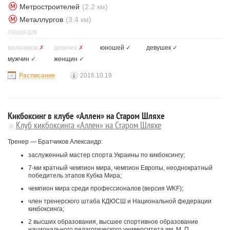
Метростроителей
(2.2 км)
Металлургов
(3.4 км)
СЕКЦИЯ ДЛЯ
мальчиков
✗
девочек
✗
юношей
✓
девушек
✓
мужчин
✓
женщин
✓
Расписание
2016.10.19
Кикбоксинг в клубе «Аллен» на Старом Шляхе
Клуб кикбоксинга «Аллен» на Старом Шляхе
Тренер — Братчиков Александр:
заслуженный мастер спорта Украины по кикбоксингу;
7-ми кратный чемпион мира, чемпион Европы, неоднократный
победитель этапов Кубка Мира;
чемпион мира среди профессионалов (версия WKF);
член тренерского штаба КДЮСШ и Национальной федерации
кикбоксинга;
2 высших образования, высшее спортивное образование
национального педагогического университета им. М. П.