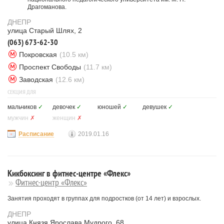
Драгоманова.
ДНЕПР
улица Старый Шлях, 2
(063) 673-62-30
Покровская
(10.5 км)
Проспект Свободы
(11.7 км)
Заводская
(12.6 км)
СЕКЦИЯ ДЛЯ
мальчиков
✓
девочек
✓
юношей
✓
девушек
✓
мужчин
✗
женщин
✗
Расписание
2019.01.16
Кикбоксинг в фитнес-центре «Флекс»
Фитнес-центр «Флекс»
Занятия проходят в группах для подростков (от 14 лет) и взрослых.
ДНЕПР
улица Князя Ярослава Мудрого, 68