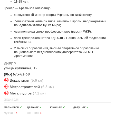
11-18 лет.
Тренер — Братчиков Александр:
заслуженный мастер спорта Украины по кикбоксингу;
7-ми кратный чемпион мира, чемпион Европы, неоднократный
победитель этапов Кубка Мира;
чемпион мира среди профессионалов (версия WKF);
член тренерского штаба КДЮСШ и Национальной федерации
кикбоксинга;
2 высших образования, высшее спортивное образование
национального педагогического университета им. М. П.
Драгоманова.
ДНЕПР
улица Дубинина, 12
(063) 673-62-30
Вокзальная
(5.6 км)
Метростроителей
(6.3 км)
Металлургов
(7.1 км)
СЕКЦИЯ ДЛЯ
мальчиков
✓
девочек
✓
юношей
✓
девушек
✓
мужчин
✗
женщин
✗