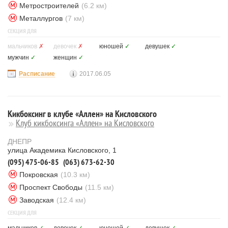
Метростроителей
(6.2 км)
Металлургов
(7 км)
СЕКЦИЯ ДЛЯ
мальчиков
✗
девочек
✗
юношей
✓
девушек
✓
мужчин
✓
женщин
✓
Расписание
2017.06.05
Кикбоксинг в клубе «Аллен» на Кисловского
Клуб кикбоксинга «Аллен» на Кисловского
ДНЕПР
улица Академика Кисловского, 1
(095) 475-06-85
(063) 673-62-30
Покровская
(10.3 км)
Проспект Свободы
(11.5 км)
Заводская
(12.4 км)
СЕКЦИЯ ДЛЯ