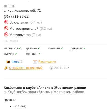
ДНЕПР
улица Ковалевской, 71
(067) 522-25-22
Вокзальная
(5.4 км)
Метростроителей
(6.2 км)
Металлургов
(7 км)
СЕКЦИЯ ДЛЯ
мальчиков
✓
девочек
✓
юношей
✓
девушек
✓
мужчин
✓
женщин
✓
Фото
(1)
Расписание
Стоимость посещений
2021.11.15
Кикбоксинг в клубе «Аллен» в Жовтневом районе
Клуб кикбоксинга «Аллен» в Жовтневом районе
Группы:
6-11 лет;