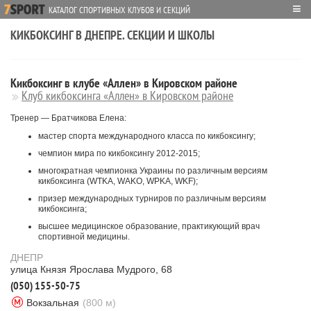
≡
КАТАЛОГ СПОРТИВНЫХ КЛУБОВ И СЕКЦИЙ
КИКБОКСИНГ В ДНЕПРЕ. СЕКЦИИ И ШКОЛЫ
Кикбоксинг в клубе «Аллен» в Кировском районе
Клуб кикбоксинга «Аллен» в Кировском районе
Тренер — Братчикова Елена:
мастер спорта международного класса по кикбоксингу;
чемпион мира по кикбоксингу 2012-2015;
многократная чемпионка Украины по различным версиям
кикбоксинга (WTKA, WAKO, WPKA, WKF);
призер международных турниров по различным версиям
кикбоксинга;
высшее медицинское образование, практикующий врач
спортивной медицины.
ДНЕПР
улица Князя Ярослава Мудрого, 68
(050) 155-50-75
Вокзальная
(800 м)