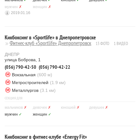
мальчиков
✓
девочек
✓
юношей
✓
девушек
✓
мужчин
✗
женщин
✗
2019.01.16
Кикбоксинг в «Sportlife» в Днепропетровске
Фитнес-клуб «Sportlife» Днепропетровск
13 ФОТО
1 ВИДЕО
ДНЕПР
улица Боброва, 1
(056) 790-42-50
(056) 790-42-22
Вокзальная
(600 м)
Метростроителей
(1.9 км)
Металлургов
(3.1 км)
СЕКЦИЯ ДЛЯ
мальчиков
✗
девочек
✗
юношей
✗
девушек
✗
мужчин
✓
женщин
✓
Кикбоксинг в фитнес-клубе «Energy Fit»