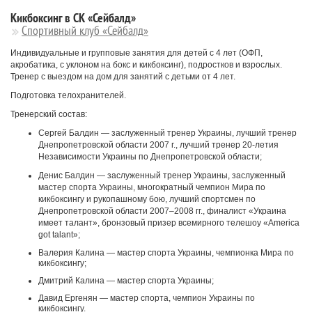
Кикбоксинг в СК «Сейбалд»
Спортивный клуб «Сейбалд»
Индивидуальные и групповые занятия для детей с 4 лет (ОФП,
акробатика, с уклоном на бокс и кикбоксинг), подростков и взрослых.
Тренер с выездом на дом для занятий с детьми от 4 лет.
Подготовка телохранителей.
Тренерский состав:
Сергей Балдин ― заслуженный тренер Украины, лучший тренер
Днепропетровской области 2007 г., лучший тренер 20-летия
Независимости Украины по Днепропетровской области;
Денис Балдин ― заслуженный тренер Украины, заслуженный
мастер спорта Украины, многократный чемпион Мира по
кикбоксингу и рукопашному бою, лучший спортсмен по
Днепропетровской области 2007–2008 гг., финалист «Украина
имеет талант», бронзовый призер всемирного телешоу «America
got talant»;
Валерия Калина — мастер спорта Украины, чемпионка Мира по
кикбоксингу;
Дмитрий Калина — мастер спорта Украины;
Давид Ергенян — мастер спорта, чемпион Украины по
кикбоксингу.