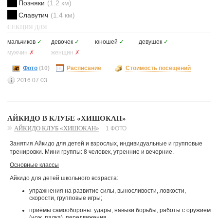
Позняки
(1.2 км)
Славутич
(1.4 км)
СЕКЦИЯ ДЛЯ
мальчиков
✓
девочек
✓
юношей
✓
девушек
✓
мужчин
✗
женщин
✗
Фото
(10)
Расписание
Стоимость посещений
2016.07.03
АЙКИДО В КЛУБЕ «ХИШОКАН»
АЙКИДО КЛУБ «ХИШОКАН»
1 ФОТО
Занятия Айкидо для детей и взрослых, индивидуальные и групповые
тренировки. Мини группы: 8 человек, утренние и вечерние.
Основные классы
Айкидо для детей школьного возраста:
упражнения на развитие силы, выносливости, ловкости,
скорости, групповые игры;
приёмы самообороны: удары, навыки борьбы, работы с оружием
(нож, палка), передвижения.