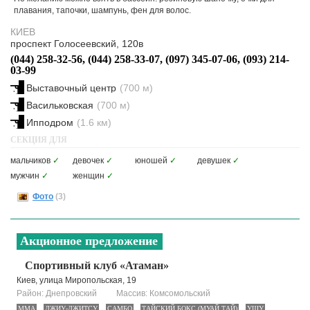
плавания, тапочки, шампунь, фен для волос.
КИЕВ
проспект Голосеевский, 120в
(044) 258-32-56, (044) 258-33-07, (097) 345-07-06, (093) 214-
03-99
Выставочный центр
(700 м)
Васильковская
(700 м)
Ипподром
(1.6 км)
СЕКЦИЯ ДЛЯ
мальчиков
✓
девочек
✓
юношей
✓
девушек
✓
мужчин
✓
женщин
✓
Фото
(3)
Акционное предложение
Спортивный клуб «Атаман»
Киев, улица Миропольская, 19
Район: Днепровский
Массив: Комсомольский
MMA
ДЖИУ-ДЖИТСУ
САМБО
ТАЙСКИЙ БОКС (МУАЙ ТАЙ)
УШУ