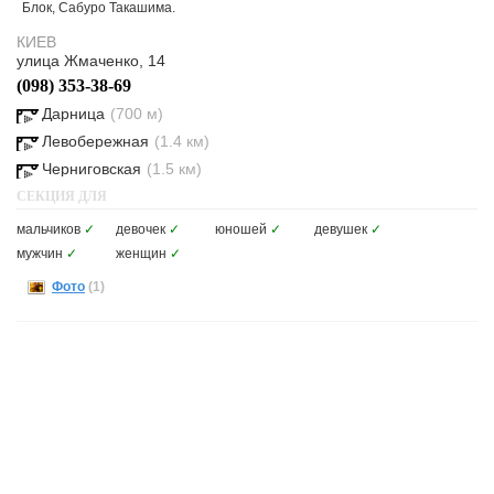
Блок, Сабуро Такашима.
КИЕВ
улица Жмаченко, 14
(098) 353-38-69
Дарница
(700 м)
Левобережная
(1.4 км)
Черниговская
(1.5 км)
СЕКЦИЯ ДЛЯ
мальчиков
✓
девочек
✓
юношей
✓
девушек
✓
мужчин
✓
женщин
✓
Фото
(1)