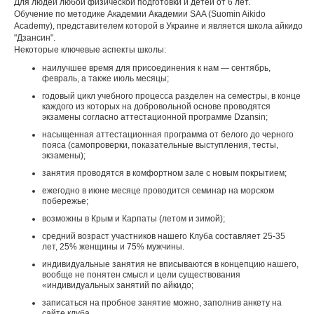
Для людей любой физической подготовки и детей от 6 лет.
Обучение по методике Академии Академии SAA (Suomin Aikido
Academy), представителем которой в Украине и является школа айкидо
"Дзансин".
Некоторые ключевые аспекты школы:
наилучшее время для присоединения к нам — сентябрь,
февраль, а также июль месяцы;
годовый цикл учебного процесса разделен на семестры, в конце
каждого из которых на добровольной основе проводятся
экзамены согласно аттестационной программе Dzansin;
насыщенная аттестационная программа от белого до черного
пояса (самопроверки, показательные выступления, тесты,
экзамены);
занятия проводятся в комфортном зале с новым покрытием;
ежегодно в июне месяце проводится семинар на морском
побережье;
возможны в Крым и Карпаты (летом и зимой);
средний возраст участников нашего Клуба составляет 25-35
лет, 25% женщины и 75% мужчины.
индивидуальные занятия не вписываются в концепцию нашего,
вообще не понятен смысл и цели существования
«индивидуальных занятий по айкидо;
записаться на пробное занятие можно, заполнив анкету на
сайте клуба.