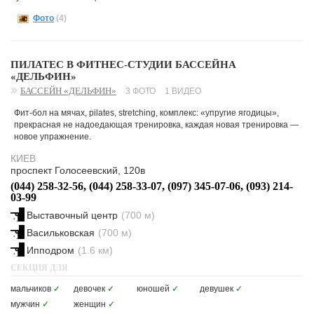
Фото
(4)
ПИЛАТЕС В ФИТНЕС-СТУДИИ БАССЕЙНА
«ДЕЛЬФИН»
БАССЕЙН «ДЕЛЬФИН»
3 ФОТО
1 ВИДЕО
Фит-бол на мячах, pilates, stretching, комплекс: «упругие ягодицы»,
прекрасная не надоедающая тренировка, каждая новая тренировка —
новое упражнение.
КИЕВ
проспект Голосеевский, 120в
(044) 258-32-56, (044) 258-33-07, (097) 345-07-06, (093) 214-
03-99
Выставочный центр
(700 м)
Васильковская
(700 м)
Ипподром
(1.6 км)
СЕКЦИЯ ДЛЯ
мальчиков
✓
девочек
✓
юношей
✓
девушек
✓
мужчин
✓
женщин
✓