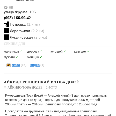
КИЕВ
улица Фрунзе, 105
(093) 166-99-42
Петровка
(1.7 км)
Дорогожичи
(2.2 км)
Лукьяновская
(2.5 км)
СЕКЦИЯ ДЛЯ
мальчиков
✓
девочек
✓
юношей
✓
девушек
✓
мужчин
✓
женщин
✓
Фото
(15)
+
Видео
(1)
АЙКИДО РЕНШИНКАЙ В ТОВА ДОДЗЁ
АЙКИДО ТОВА ДОДЗЁ
1 ФОТО
Руководитель Това Додзё — Алексей Кирий (3 дан, право принимать
аттестации до 1-го дана). Первый дан получил в 2006-м, второй —
2008-м, третий — 2010-м. Тренировки проводит с 2006-го года.
Проводятся как групповые, так и индивидуальные тренировки.
Тренировки для детей 5-6 лет состоят из общефизических упражнений,