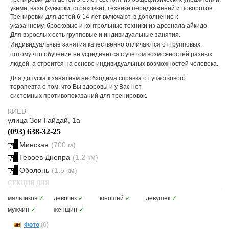
укеми, ваза (кувырки, страховки), техники передвижений и поворотов.
Тренировки для детей 6-14 лет включают, в дополнение к
указанному, бросковые и контрольные техники из арсенала айкидо.
Для взрослых есть групповые и и
ндивидуальные занятия.
И
ндивидуальные занятия
качественно отличаются от групповых,
потому что обучение не усредняется с учетом возможностей разных
людей, а строится на основе индивидуальных возможностей человека.
Для допуска к занятиям необходима справка от участкового
терапевта о том, что Вы здоровы и у Вас нет
системных противопоказаний для тренировок.
КИЕВ
улица Зои Гайдай, 1а
(093) 638-32-25
Минская
(700 м)
Героев Днепра
(1.2 км)
Оболонь
(1.5 км)
СЕКЦИЯ ДЛЯ
мальчиков
✓
девочек
✓
юношей
✓
девушек
✓
мужчин
✓
женщин
✓
Фото
(6)