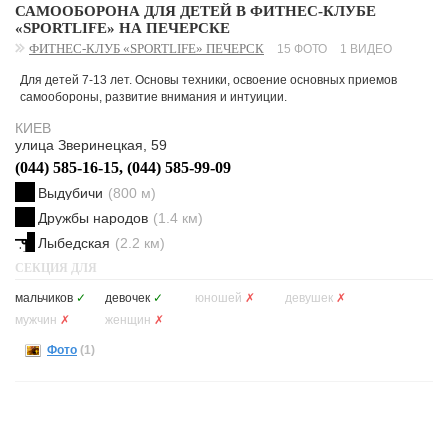
САМООБОРОНА ДЛЯ ДЕТЕЙ В ФИТНЕС-КЛУБЕ
«SPORTLIFE» НА ПЕЧЕРСКЕ
ФИТНЕС-КЛУБ «SPORTLIFE» ПЕЧЕРСК
15 ФОТО
1 ВИДЕО
Для детей 7-13 лет. Основы техники, освоение основных приемов
самообороны, развитие внимания и интуиции.
КИЕВ
улица Зверинецкая, 59
(044) 585-16-15, (044) 585-99-09
Выдубичи
(800 м)
Дружбы народов
(1.4 км)
Лыбедская
(2.2 км)
СЕКЦИЯ ДЛЯ
мальчиков
✓
девочек
✓
юношей
✗
девушек
✗
мужчин
✗
женщин
✗
Фото
(1)