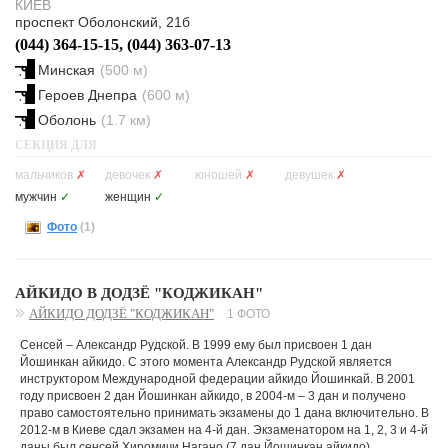
КИЕВ
проспект Оболонский, 21б
(044) 364-15-15, (044) 363-07-13
Минская
(500 м)
Героев Днепра
(600 м)
Оболонь
(1.7 км)
СЕКЦИЯ ДЛЯ
мальчиков
✗
девочек
✗
юношей
✗
девушек
✗
мужчин
✓
женщин
✓
Фото
(1)
АЙКИДО В ДОДЗЁ "КОДЖИКАН"
АЙКИДО ДОДЗЁ "КОДЖИКАН"
1 ФОТО
Сенсей – Александр Рудской. В 1999 ему был присвоен 1 дан
Йошинкан айкидо. С этого момента Александр Рудской является
инструктором Международной федерации айкидо Йошинкай. В 2001
году присвоен 2 дан Йошинкан айкидо, в 2004-м – 3 дан и получено
право самостоятельно принимать экзамены до 1 дана включительно. В
2012-м в Киеве сдал экзамен на 4-й дан. Экзаменатором на 1, 2, 3 и 4-й
даны был сенсей Хиромичи Нагано (7 дан Йошинкан айкидо).