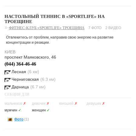
НАСТОЛЬНЫЙ ТЕННИС В «SPORTLIFE» НА
ТРОЕЩИНЕ
ФИТНЕС-КЛУБ «SPORTLIFE» ТРОЕЩИНА
7 ФОТО
2 ВИДЕО
Отвлекитесь от проблем, направив свою энергию на развитие
концентрации и реакции.
КИЕВ
проспект Маяковского, 46
(044) 364-46-46
Лесная
(6 км)
Черниговская
(6.3 км)
Дарница
(6.7 км)
СЕКЦИЯ ДЛЯ
мальчиков
✗
девочек
✗
юношей
✗
девушек
✗
мужчин
✓
женщин
✓
Фото
(1)