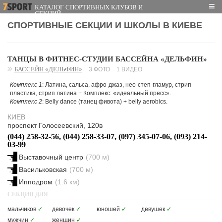
≡
КАТАЛОГ СПОРТИВНЫХ КЛУБОВ И
СЕКЦИЙ
СПОРТИВНЫЕ СЕКЦИИ И ШКОЛЫ В КИЕВЕ
ТАНЦЫ В ФИТНЕС-СТУДИИ БАССЕЙНА «ДЕЛЬФИН»
БАССЕЙН «ДЕЛЬФИН»
3 ФОТО
1 ВИДЕО
Комплекс 1
: Латина, сальса, афро-джаз, нео-степ-гламур, стрип-
пластика, стрип латина + Комплекс: «идеальный пресс».
Комплекс 2
: Belly dance (танец фивота) + belly aerobics.
КИЕВ
проспект Голосеевский, 120в
(044) 258-32-56, (044) 258-33-07, (097) 345-07-06, (093) 214-
03-99
Выставочный центр
(700 м)
Васильковская
(700 м)
Ипподром
(1.6 км)
СЕКЦИЯ ДЛЯ
мальчиков
✓
девочек
✓
юношей
✓
девушек
✓
мужчин
✓
женщин
✓