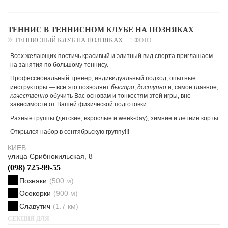
ТЕННИС В ТЕННИСНОМ КЛУБЕ НА ПОЗНЯКАХ
ТЕННИСНЫЙ КЛУБ НА ПОЗНЯКАХ
1 ФОТО
Всех желающих постичь красивый и элитный вид спорта приглашаем
на занятия по большому теннису.
Профессиональный тренер, индивидуальный подход, опытные
инструкторы — все это позволяет
быстро
,
доступно
и, самое главное,
качественно
обучить Вас основам и тонкостям этой игры, вне
зависимости от Вашей физической подготовки.
Разные группы (детские, взрослые и week-day), зимние и летние корты.
Открылся набор в сентябрьскую группу!!!
КИЕВ
улица Срибнокильская, 8
(098) 725-99-55
Позняки
(500 м)
Осокорки
(900 м)
Славутич
(1.7 км)
СЕКЦИЯ ДЛЯ