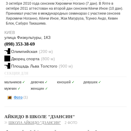
3 октября 2010 года сенсеем Хиромичи Ногано (7 дан). В Ялте в
октябре 2011 аттестован на второй дан сенсеем Кёичи Иное (10 дан).
Принимал участие в международных семинарах с участием сенсеев
Хиромичи Ноганно, Кёичи Иное, Жак Магуруза, Тсунео Андо, Кевин
Блок, Сабуро Такашима.
КИЕВ
улица Физкультуры, 1К3
(098) 353-38-69
Олимпийская
(200 м)
Дворец спорта
(800 м)
Площадь Льва Толстого
(900 м)
СЕКЦИЯ ДЛЯ
мальчиков
✓
девочек
✓
юношей
✓
девушек
✓
мужчин
✓
женщин
✓
Фото
(1)
АЙКИДО В ШКОЛЕ "ДЗАНСИН"
ШКОЛА АЙКИДО "ДЗАНСИН"
2 ФОТО