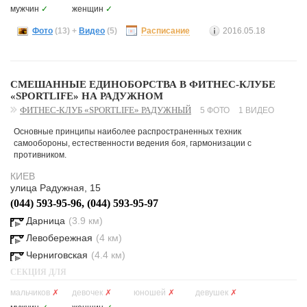
мужчин
✓
женщин
✓
Фото
(13)
+
Видео
(5)
Расписание
2016.05.18
СМЕШАННЫЕ ЕДИНОБОРСТВА В ФИТНЕС-КЛУБЕ
«SPORTLIFE» НА РАДУЖНОМ
ФИТНЕС-КЛУБ «SPORTLIFE» РАДУЖНЫЙ
5 ФОТО
1 ВИДЕО
Основные принципы наиболее распространенных техник
самообороны, естественности ведения боя, гармонизации с
противником.
КИЕВ
улица Радужная, 15
(044) 593-95-96, (044) 593-95-97
Дарница
(3.9 км)
Левобережная
(4 км)
Черниговская
(4.4 км)
СЕКЦИЯ ДЛЯ
мальчиков
✗
девочек
✗
юношей
✗
девушек
✗