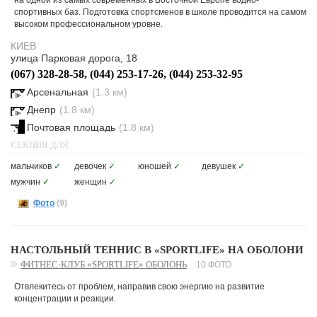
на одной из самых современных в Восточной Европе водно-
спортивных баз. Подготовка спортсменов в школе проводится на самом
высоком профессиональном уровне.
КИЕВ
улица Парковая дорога, 18
(067) 328-28-58, (044) 253-17-26, (044) 253-32-95
Арсенальная
(1.3 км)
Днепр
(1.8 км)
Почтовая площадь
(1.8 км)
СЕКЦИЯ ДЛЯ
мальчиков
✓
девочек
✓
юношей
✓
девушек
✓
мужчин
✓
женщин
✓
Фото
(9)
НАСТОЛЬНЫЙ ТЕННИС В «SPORTLIFE» НА ОБОЛОНИ
ФИТНЕС-КЛУБ «SPORTLIFE» ОБОЛОНЬ
10 ФОТО
Отвлекитесь от проблем, направив свою энергию на развитие
концентрации и реакции.