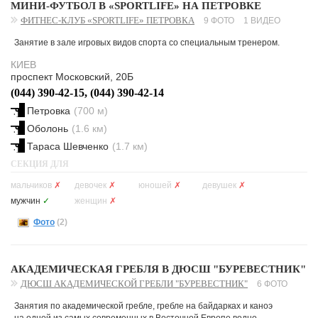
МИНИ-ФУТБОЛ В «SPORTLIFE» НА ПЕТРОВКЕ
ФИТНЕС-КЛУБ «SPORTLIFE» ПЕТРОВКА
9 ФОТО
1 ВИДЕО
Занятие в зале игровых видов спорта со специальным тренером.
КИЕВ
проспект Московский, 20Б
(044) 390-42-15, (044) 390-42-14
Петровка
(700 м)
Оболонь
(1.6 км)
Тараса Шевченко
(1.7 км)
СЕКЦИЯ ДЛЯ
мальчиков
✗
девочек
✗
юношей
✗
девушек
✗
мужчин
✓
женщин
✗
Фото
(2)
АКАДЕМИЧЕСКАЯ ГРЕБЛЯ В ДЮСШ "БУРЕВЕСТНИК"
ДЮСШ АКАДЕМИЧЕСКОЙ ГРЕБЛИ "БУРЕВЕСТНИК"
6 ФОТО
Занятия по академической гребле, гребле на байдарках и каноэ