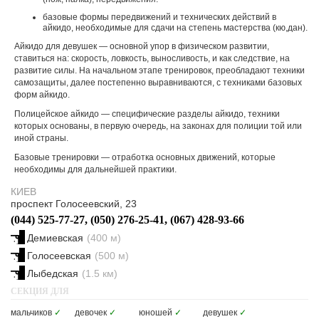
базовые формы передвижений и технических действий в
айкидо, необходимые для сдачи на степень мастерства (кю,дан).
Айкидо для девушек — основной упор в физическом развитии,
ставиться на: скорость, ловкость, выносливость, и как следствие, на
развитие силы. На начальном этапе тренировок, преобладают техники
самозащиты, далее постепенно выравниваются, с техниками базовых
форм айкидо.
Полицейское айкидо — специфические разделы айкидо, техники
которых основаны, в первую очередь, на законах для полиции той или
иной страны.
Базовые тренировки — отработка основных движений, которые
необходимы для дальнейшей практики.
КИЕВ
проспект Голосеевский, 23
(044) 525-77-27, (050) 276-25-41, (067) 428-93-66
Демиевская
(400 м)
Голосеевская
(500 м)
Лыбедская
(1.5 км)
СЕКЦИЯ ДЛЯ
мальчиков
✓
девочек
✓
юношей
✓
девушек
✓