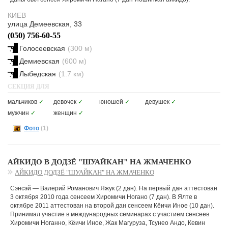
КИЕВ
улица Демеевская, 33
(050) 756-60-55
Голосеевская
(300 м)
Демиевская
(600 м)
Лыбедская
(1.7 км)
СЕКЦИЯ ДЛЯ
мальчиков
✓
девочек
✓
юношей
✓
девушек
✓
мужчин
✓
женщин
✓
Фото
(1)
АЙКИДО В ДОДЗЁ "ШУАЙКАН" НА ЖМАЧЕНКО
АЙКИДО ДОДЗЁ "ШУАЙКАН" НА ЖМАЧЕНКО
Сэнсэй — Валерий Романович Яжук (2 дан). На первый дан аттестован
3 октября 2010 года сенсеем Хиромичи Ногано (7 дан). В Ялте в
октябре 2011 аттестован на второй дан сенсеем Кёичи Иное (10 дан).
Принимал участие в международных семинарах с участием сенсеев
Хиромичи Ноганно, Кёичи Иное, Жак Магуруза, Тсунео Андо, Кевин