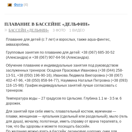
Фото
(4)
ПЛАВАНИЕ В БАССЕЙНЕ «ДЕЛЬФИН»
БАССЕЙН «ДЕЛЬФИН»
3 ФОТО
1 ВИДЕО
Плавание для детей (с 7 лет) и взрослых, также aqua-финтес,
аквааэробика.
Групповые занятия по плаванию для детей: +38 (067) 685-30-52
(Александра) и +38 (067) 907-64-56 (Александра).
Обучение плаванию и индивидуальные занятия под руководством
заслуженных тренеров: Осадчая Прасковья Ивановна (+38 (044) 258-
13-51, +38 (050) 196-90-16), Иванова Людмила Викторовна (+38 (067)
402-47-96, +38 (050) 858-94-77), Наумкина Наталья Петровна (+38 (093)
116-15-98). График индивидуальных занятий лучше согласовать с
тренером.
Температура воды – 27 градусов по Цельсию. Глубина 1.1 м - 3.5 м. 6
дорожек.
Для занятий при себе иметь: плавательный костюм, мужчинам —
плавки, женщинам — купальник (сдельный или раздельный), мыло (гель
для душа), мочалку, полотенце, иметь справку от врача терапевта, о
том, что Вы здоровы и можете посещать бассейн.
По желанию можно взять в бассейн: резиновую шапочку, очки для