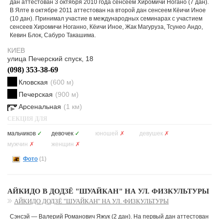
дан аттестован 3 октября 2010 года сенсеем Хиромичи Ногано (7 дан).
В Ялте в октябре 2011 аттестован на второй дан сенсеем Кёичи Иное
(10 дан). Принимал участие в международных семинарах с участием
сенсеев Хиромичи Ноганно, Кёичи Иное, Жак Магуруза, Тсунео Андо,
Кевин Блок, Сабуро Такашима.
КИЕВ
улица Печерский спуск, 18
(098) 353-38-69
Кловская
(600 м)
Печерская
(900 м)
Арсенальная
(1 км)
СЕКЦИЯ ДЛЯ
мальчиков
✓
девочек
✓
юношей
✗
девушек
✗
мужчин
✗
женщин
✗
Фото
(1)
АЙКИДО В ДОДЗЁ "ШУАЙКАН" НА УЛ. ФИЗКУЛЬТУРЫ
АЙКИДО ДОДЗЁ "ШУАЙКАН" НА УЛ. ФИЗКУЛЬТУРЫ
Сэнсэй — Валерий Романович Яжук (2 дан). На первый дан аттестован