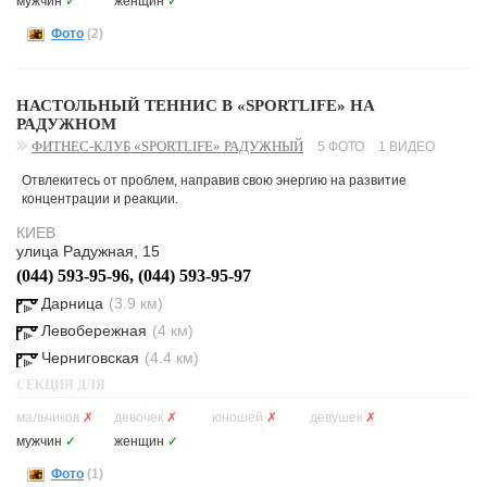
мужчин
✓
женщин
✓
Фото
(2)
НАСТОЛЬНЫЙ ТЕННИС В «SPORTLIFE» НА
РАДУЖНОМ
ФИТНЕС-КЛУБ «SPORTLIFE» РАДУЖНЫЙ
5 ФОТО
1 ВИДЕО
Отвлекитесь от проблем, направив свою энергию на развитие
концентрации и реакции.
КИЕВ
улица Радужная, 15
(044) 593-95-96, (044) 593-95-97
Дарница
(3.9 км)
Левобережная
(4 км)
Черниговская
(4.4 км)
СЕКЦИЯ ДЛЯ
мальчиков
✗
девочек
✗
юношей
✗
девушек
✗
мужчин
✓
женщин
✓
Фото
(1)