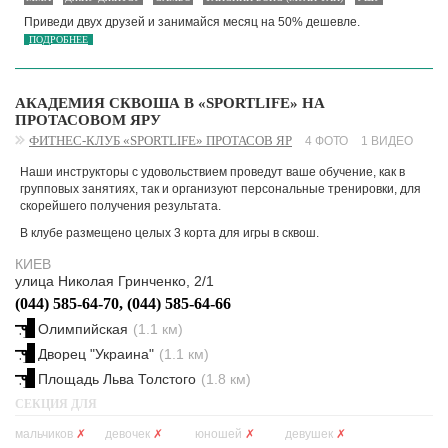
Приведи двух друзей и занимайся месяц на 50% дешевле.
ПОДРОБНЕЕ
АКАДЕМИЯ СКВОША В «SPORTLIFE» НА
ПРОТАСОВОМ ЯРУ
ФИТНЕС-КЛУБ «SPORTLIFE» ПРОТАСОВ ЯР
4 ФОТО
1 ВИДЕО
Наши инструкторы с удовольствием проведут ваше обучение, как в
групповых занятиях, так и организуют персональные тренировки, для
скорейшего получения результата.
В клубе размещено целых 3 корта для игры в сквош.
КИЕВ
улица Николая Гринченко, 2/1
(044) 585-64-70, (044) 585-64-66
Олимпийская
(1.1 км)
Дворец "Украина"
(1.1 км)
Площадь Льва Толстого
(1.8 км)
СЕКЦИЯ ДЛЯ
мальчиков
✗
девочек
✗
юношей
✗
девушек
✗