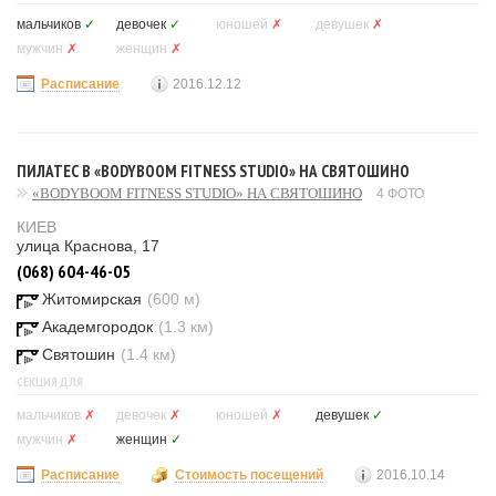
мальчиков
✓
девочек
✓
юношей
✗
девушек
✗
мужчин
✗
женщин
✗
Расписание
2016.12.12
ПИЛАТЕС В «BODYBOOM FITNESS STUDIO» НА СВЯТОШИНО
«BODYBOOM FITNESS STUDIO» НА СВЯТОШИНО
4 ФОТО
КИЕВ
улица Краснова, 17
(068) 604-46-05
Житомирская
(600 м)
Академгородок
(1.3 км)
Святошин
(1.4 км)
СЕКЦИЯ ДЛЯ
мальчиков
✗
девочек
✗
юношей
✗
девушек
✓
мужчин
✗
женщин
✓
Расписание
Стоимость посещений
2016.10.14