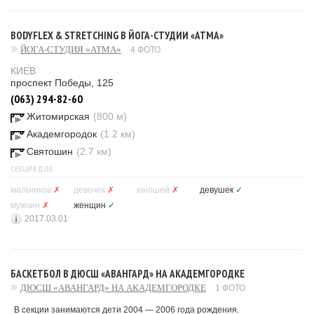
BODYFLEX & STRETCHING В ЙОГА-СТУДИИ «АТМА»
ЙОГА-СТУДИЯ «АТМА»
4 ФОТО
КИЕВ
проспект Победы, 125
(063) 294-82-60
Житомирская
(800 м)
Академгородок
(1.2 км)
Святошин
(2.7 км)
СЕКЦИЯ ДЛЯ
мальчиков
✗
девочек
✗
юношей
✗
девушек
✓
мужчин
✗
женщин
✓
2017.03.01
БАСКЕТБОЛ В ДЮСШ «АВАНГАРД» НА АКАДЕМГОРОДКЕ
ДЮСШ «АВАНГАРД» НА АКАДЕМГОРОДКЕ
1 ФОТО
В секции занимаются дети 2004 — 2006 года рождения.