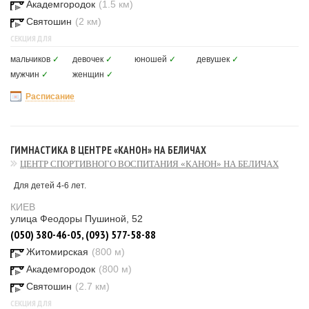
Академгородок
(1.5 км)
Святошин
(2 км)
СЕКЦИЯ ДЛЯ
мальчиков
✓
девочек
✓
юношей
✓
девушек
✓
мужчин
✓
женщин
✓
Расписание
ГИМНАСТИКА В ЦЕНТРЕ «КАНОН» НА БЕЛИЧАХ
ЦЕНТР СПОРТИВНОГО ВОСПИТАНИЯ «КАНОН» НА БЕЛИЧАХ
Для детей 4-6 лет.
КИЕВ
улица Феодоры Пушиной, 52
(050) 380-46-05, (093) 577-58-88
Житомирская
(800 м)
Академгородок
(800 м)
Святошин
(2.7 км)
СЕКЦИЯ ДЛЯ