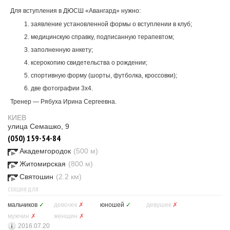
Для вступления в ДЮСШ «Авангард» нужно:
заявление установленной формы о вступлении в клуб;
медицинскую справку, подписанную терапевтом;
заполненную анкету;
ксерокопию свидетельства о рождении;
спортивную форму (шорты, футболка, кроссовки);
две фотографии 3х4.
Тренер — Рябуха Ирина Сергеевна.
КИЕВ
улица Семашко, 9
(050) 159-54-84
Академгородок
(500 м)
Житомирская
(800 м)
Святошин
(2.2 км)
СЕКЦИЯ ДЛЯ
мальчиков
✓
девочек
✗
юношей
✓
девушек
✗
мужчин
✗
женщин
✗
2016.07.20