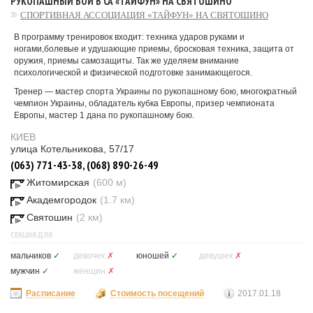
РУКОПАШНЫЙ БОЙ В СА «ТАЙФУН» НА СВЯТОШИНО
СПОРТИВНАЯ АССОЦИАЦИЯ «ТАЙФУН» НА СВЯТОШИНО
В программу тренировок входит: техника ударов руками и
ногами,болевые и удушающие приемы, бросковая техника, защита от
оружия, приемы самозащиты. Так же уделяем внимание
психологической и физической подготовке занимающегося.
Тренер — мастер спорта Украины по рукопашному бою, многократный
чемпион Украины, обладатель кубка Европы, призер чемпионата
Европы, мастер 1 дана по рукопашному бою.
КИЕВ
улица Котельникова, 57/17
(063) 771-43-38, (068) 890-26-49
Житомирская
(600 м)
Академгородок
(1.7 км)
Святошин
(2 км)
СЕКЦИЯ ДЛЯ
мальчиков
✓
девочек
✗
юношей
✓
девушек
✗
мужчин
✓
женщин
✗
Расписание
Стоимость посещений
2017.01.18