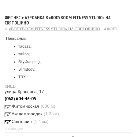
ФИТНЕС + АЭРОБИКА В «BODYBOOM FITNESS STUDIO» НА
СВЯТОШИНО
«BODYBOOM FITNESS STUDIO» НА СВЯТОШИНО
4 ФОТО
Программы:
табата;
тайбо;
Sky Jumping;
SlimBody;
TRX.
КИЕВ
улица Краснова, 17
(068) 604-46-05
Житомирская
(600 м)
Академгородок
(1.3 км)
Святошин
(1.4 км)
СЕКЦИЯ ДЛЯ