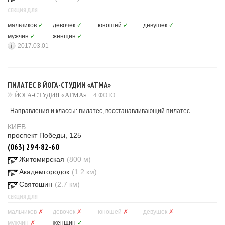
СЕКЦИЯ ДЛЯ
мальчиков
✓
девочек
✓
юношей
✓
девушек
✓
мужчин
✓
женщин
✓
2017.03.01
ПИЛАТЕС В ЙОГА-СТУДИИ «АТМА»
ЙОГА-СТУДИЯ «АТМА»
4 ФОТО
Направления и классы: пилатес, восстанавливающий пилатес.
КИЕВ
проспект Победы, 125
(063) 294-82-60
Житомирская
(800 м)
Академгородок
(1.2 км)
Святошин
(2.7 км)
СЕКЦИЯ ДЛЯ
мальчиков
✗
девочек
✗
юношей
✗
девушек
✗
мужчин
✗
женщин
✓