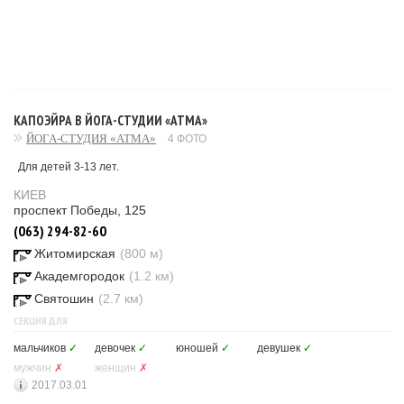
КАПОЭЙРА В ЙОГА-СТУДИИ «АТМА»
ЙОГА-СТУДИЯ «АТМА»
4 ФОТО
Для детей 3-13 лет.
КИЕВ
проспект Победы, 125
(063) 294-82-60
Житомирская
(800 м)
Академгородок
(1.2 км)
Святошин
(2.7 км)
СЕКЦИЯ ДЛЯ
мальчиков
✓
девочек
✓
юношей
✓
девушек
✓
мужчин
✗
женщин
✗
2017.03.01