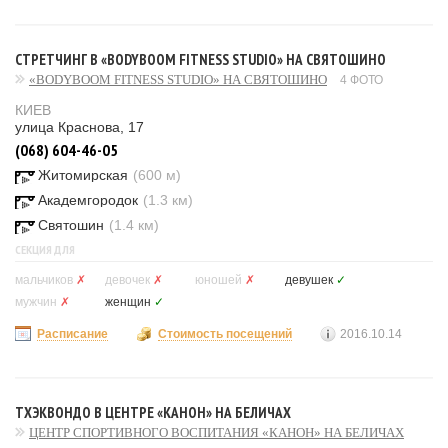
СТРЕТЧИНГ В «BODYBOOM FITNESS STUDIO» НА СВЯТОШИНО
«BODYBOOM FITNESS STUDIO» НА СВЯТОШИНО
4 ФОТО
КИЕВ
улица Краснова, 17
(068) 604-46-05
Житомирская
(600 м)
Академгородок
(1.3 км)
Святошин
(1.4 км)
СЕКЦИЯ ДЛЯ
мальчиков
✗
девочек
✗
юношей
✗
девушек
✓
мужчин
✗
женщин
✓
Расписание
Стоимость посещений
2016.10.14
ТХЭКВОНДО В ЦЕНТРЕ «КАНОН» НА БЕЛИЧАХ
ЦЕНТР СПОРТИВНОГО ВОСПИТАНИЯ «КАНОН» НА БЕЛИЧАХ