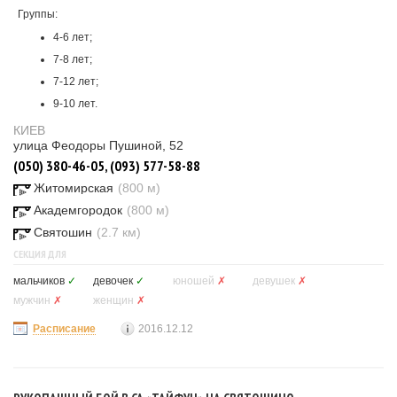
Группы:
4-6 лет;
7-8 лет;
7-12 лет;
9-10 лет.
КИЕВ
улица Феодоры Пушиной, 52
(050) 380-46-05, (093) 577-58-88
Житомирская
(800 м)
Академгородок
(800 м)
Святошин
(2.7 км)
СЕКЦИЯ ДЛЯ
мальчиков
✓
девочек
✓
юношей
✗
девушек
✗
мужчин
✗
женщин
✗
Расписание
2016.12.12