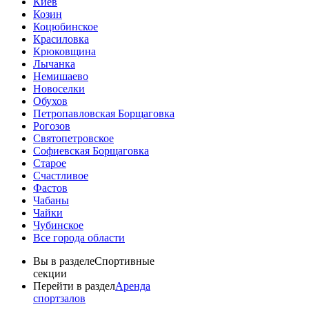
Киев
Козин
Коцюбинское
Красиловка
Крюковщина
Лычанка
Немишаево
Новоселки
Обухов
Петропавловская Борщаговка
Рогозов
Святопетровское
Софиевская Борщаговка
Старое
Счастливое
Фастов
Чабаны
Чайки
Чубинское
Все города области
Вы в разделе
Спортивные
секции
Перейти в раздел
Аренда
спортзалов