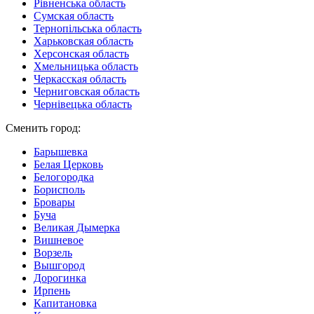
Рівненська область
Сумская область
Тернопільська область
Харьковская область
Херсонская область
Хмельницька область
Черкасская область
Черниговская область
Чернівецька область
Сменить город:
Барышевка
Белая Церковь
Белогородка
Борисполь
Бровары
Буча
Великая Дымерка
Вишневое
Ворзель
Вышгород
Дорогинка
Ирпень
Капитановка