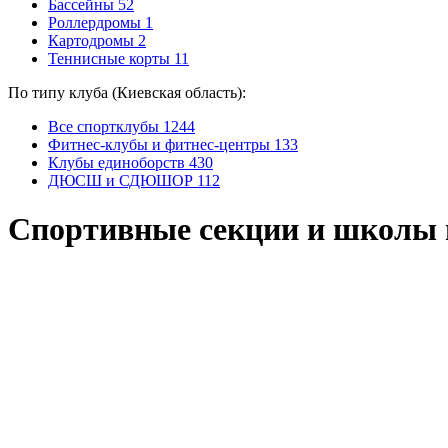
Бассейны
52
Роллердромы
1
Картодромы
2
Теннисные корты
11
По типу клуба (Киевская область):
Все спортклубы
1244
Фитнес-клубы и фитнес-центры
133
Клубы единоборств
430
ДЮСШ и СДЮШОР
112
Спортивные секции и школы 