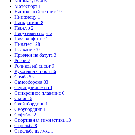
Мини-футбол
6
Мотоспорт
1
Настольный теннис
19
Ниндзюцу
1
Панкратион
8
Паркур
2
Парусный спорт
2
Пауэрлифтинг
1
Пилатес
128
Плавание
52
Прыжки на батуте
3
Регби
7
Роликовый спорт
9
Рукопашный бой
86
Самбо
53
Самооборона
83
Сёриндзи-кэмпо
1
Синхронное плавание
6
Сквош
6
Скейтбординг
1
Сноубординг
1
Софтбол
2
Спортивная гимнастика
13
Стрельба
8
Стрельба из лука
1