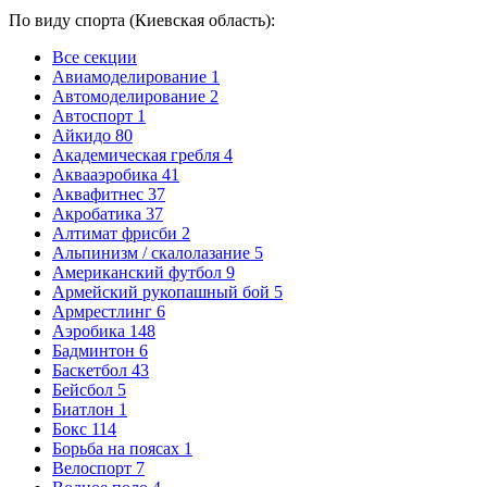
По виду спорта (Киевская область):
Все секции
Авиамоделирование
1
Автомоделирование
2
Автоспорт
1
Айкидо
80
Академическая гребля
4
Аквааэробика
41
Аквафитнес
37
Акробатика
37
Алтимат фрисби
2
Альпинизм / скалолазание
5
Американский футбол
9
Армейский рукопашный бой
5
Армрестлинг
6
Аэробика
148
Бадминтон
6
Баскетбол
43
Бейсбол
5
Биатлон
1
Бокс
114
Борьба на поясах
1
Велоспорт
7