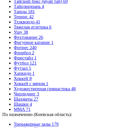
Тайский бокс (муай тай)
69
Тайцзицюань
4
Танцы
181
Теннис
42
Тхэквондо
41
Тяжелая атлетика
6
Ушу
38
Фехтование
26
Фигурное катание
1
Фитнес
240
Флорбол
2
Фристайл
1
Футбол
121
Футзал
5
Хапкидо
1
Хоккей
8
Хоккей с мячом
1
Художественная гимнастика
48
Чирлидинг
3
Шахматы
27
Шашки
4
MMA
71
По назначению (Киевская область):
Тренажерные залы
179