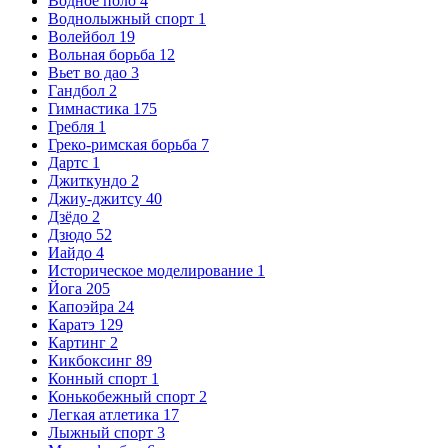
Водное поло
4
Воднолыжный спорт
1
Волейбол
19
Вольная борьба
12
Вьет во дао
3
Гандбол
2
Гимнастика
175
Гребля
1
Греко-римская борьба
7
Дартс
1
Джиткундо
2
Джиу-джитсу
40
Дзёдо
2
Дзюдо
52
Иайдо
4
Историческое моделирование
1
Йога
205
Капоэйра
24
Каратэ
129
Картинг
2
Кикбоксинг
89
Конный спорт
1
Конькобежный спорт
2
Легкая атлетика
17
Лыжный спорт
3