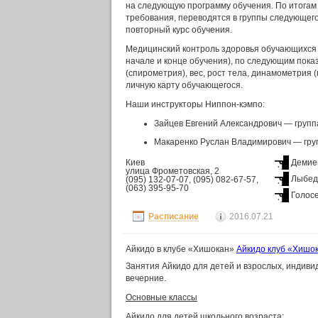
на следующую программу обучения. По итога
требования, переводятся в группы следующего
повторный курс обучения.
Медицинский контроль здоровья обучающихся 
начале и конце обучения), по следующим показ
(спирометрия), вес, рост тела, динамометрия
личную карту обучающегося.
Наши инструкторы Ниппон-кэмпо:
Зайцев Евгений Александрович — группа
Макаренко Руслан Владимирович — груп
Киев
Демие
улица Фрометовская, 2
Лыбед
(095) 132-07-07, (095) 082-67-57,
(063) 395-95-70
Голос
Расписание
2016.07.21
Айкидо в клубе «Хишокан»
Айкидо клуб «Хишо
Занятия Айкидо для детей и взрослых, индивид
вечерние.
Основные классы
Айкидо для детей школьного возраста: