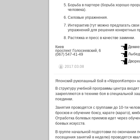
Борьба в партере (борьба хорошо прор
человека).
Силовые упражнения.
Интерактив (тут можно предлагать свои
упражнений для решения конкретных п
Растяжка и пресс в качестве заминки.
Киев
Демие
проспект Голосеевский, 6
Лыбед
(067) 547-41-49
Дворец
2017.03.08
Японский рукопашный бой в «NipponKempo» н
В структуру учебной программы центра входят 
закрепляются в технике боя в специальной за
поединки.
Занятия проводятся с группами до 10-ти чело
бросков и обучение боксу, карате (каратэ), кик
Отработка болевых приемов идет через обучен
боевых искусств.
В группе начальной подготовки по окончании п
посещения занятий в неделю) проводятся ква