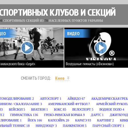
 СПОРТИВНЫХ КЛУБОВ И СЕКЦИЙ
00
СПОРТИВНЫХ СЕКЦИЙ ИЗ
70
НАСЕЛЕННЫХ ПУНКТОВ УКРАИНЫ
ДЕО
ВИДЕО
таиландского бокса «Legat»
Воздушные гимнасты («Визинова»)
СМЕНИТЬ ГОРОД:
Киев
ТОМОДЕЛИРОВАНИЕ
2
АВТОСПОРТ
1
АЙКИДО
67
АКАДЕМИЧЕСКАЯ ГРЕБ
ИНИЗМ / СКАЛОЛАЗАНИЕ
3
АМЕРИКАНСКИЙ ФУТБОЛ
7
АРМЕЙСКИЙ РУКОП
33
БЕЙСБОЛ
5
БИАТЛОН
1
БОКС
85
ВЕЛОСПОРТ
5
ВОДНОЕ ПОЛО
4
Л
2
ГИМНАСТИКА
136
ГРЕКО-РИМСКАЯ БОРЬБА
9
ДАРТС
1
ДЖИТКУНД
ЕЛИРОВАНИЕ
1
ЙОГА
166
КАПОЭЙРА
20
КАРАТЭ
93
КАРТИНГ
2
КИК
ОЛЬНЫЙ ТЕННИС
18
НИНДЗЮЦУ
3
ПАНКРАТИОН
5
ПАРУСНЫЙ СПОРТ
1