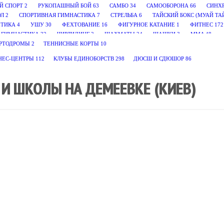
Й СПОРТ
2
РУКОПАШНЫЙ БОЙ
63
САМБО
34
САМООБОРОНА
66
СИНХ
ОЛ
2
СПОРТИВНАЯ ГИМНАСТИКА
7
СТРЕЛЬБА
6
ТАЙСКИЙ БОКС (МУАЙ ТА
ЕТИКА
4
УШУ
30
ФЕХТОВАНИЕ
16
ФИГУРНОЕ КАТАНИЕ
1
ФИТНЕС
172
 ГИМНАСТИКА
32
ЧИРЛИДИНГ
2
ШАХМАТЫ
24
ШАШКИ
3
MMA
48
РТОДРОМЫ
2
ТЕННИСНЫЕ КОРТЫ
10
НЕС-ЦЕНТРЫ
112
КЛУБЫ ЕДИНОБОРСТВ
298
ДЮСШ И СДЮШОР
86
И ШКОЛЫ НА ДЕМЕЕВКЕ (КИЕВ)