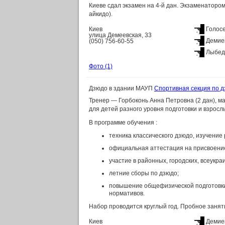
Киеве сдал экзамен на 4-й дан. Экзаменатором
айкидо).
Киев
Голос
улица Демеевская, 33
Демие
(050) 756-60-55
Лыбед
Фото
(1)
Дзюдо в здании МАУП
Спортивная секция по 
Тренер — Горбоконь Анна Петровна (2 дан), м
для детей разного уровня подготовки и взросл
В программе обучения :
техника классического дзюдо, изучение
официальная аттестация на присвоение
участие в районных, городских, всеукра
летние сборы по дзюдо;
повышение общефизической подготовки 
нормативов.
Набор проводится круглый год. Пробное занят
Киев
Демие