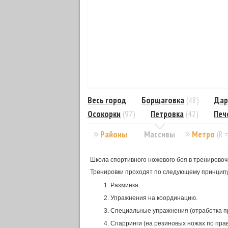
Весь город
Борщаговка
(48)
Дар
Осокорки
(97)
Петровка
(42)
Печ
Районы
Массивы
Метро
(R 
Школа спортивного ножевого боя в тренирово
Тренировки проходят по следующему принципу
Разминка.
Упражнения на координацию.
Специальные упражнения (отработка пр
Спарринги (на резиновых ножах по прав