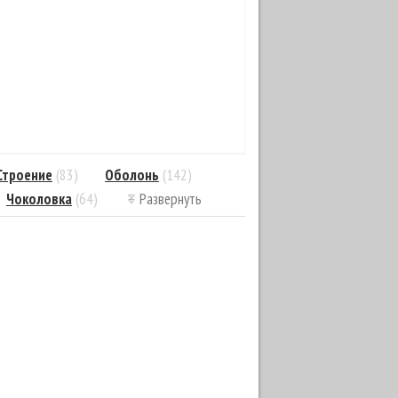
Строение
(83)
Оболонь
(142)
Чоколовка
(64)
Развернуть