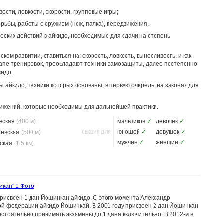
ости, ловкости, скорости, групповые игры;
рьбы, работы с оружием (нож, палка), передвижения.
ских действий в айкидо, необходимые для сдачи на степень
ом развитии, ставиться на: скорость, ловкость, выносливость, и как
тапе тренировок, преобладают техники самозащиты, далее постепенно
кидо.
айкидо, техники которых основаны, в первую очередь, на законах для
ижений, которые необходимы для дальнейшей практики.
вская
(400 м)
мальчиков
✓
девочек
✓
СЕКЦИЯ ДЛЯ
юношей
✓
девушек
✓
еевская
(500 м)
мужчин
✓
женщин
✓
ская
(1.5 км)
икан"
1 Фото
присвоен 1 дан Йошинкан айкидо. С этого момента Александр
й федерации айкидо Йошинкай. В 2001 году присвоен 2 дан Йошинкан
мостоятельно принимать экзамены до 1 дана включительно. В 2012-м в