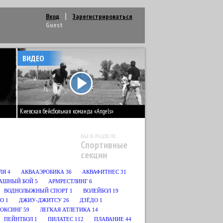
Вход
Зарегистрироваться
Guest
ВИДЕО
Киевская бейсбольная команда «Angels»
ВЫ В РАЗДЕЛЕ
Спортивные
секции
ЛЯ
4
АКВААЭРОБИКА
36
АКВАФИТНЕС
31
АШНЫЙ БОЙ
5
АРМРЕСТЛИНГ
6
ВОДНОЛЫЖНЫЙ СПОРТ
1
ВОЛЕЙБОЛ
19
О
1
ДЖИУ-ДЖИТСУ
26
ДЗЁДО
1
БОКСИНГ
59
ЛЕГКАЯ АТЛЕТИКА
14
ПЕЙНТБОЛ
1
ПИЛАТЕС
112
ПЛАВАНИЕ
44