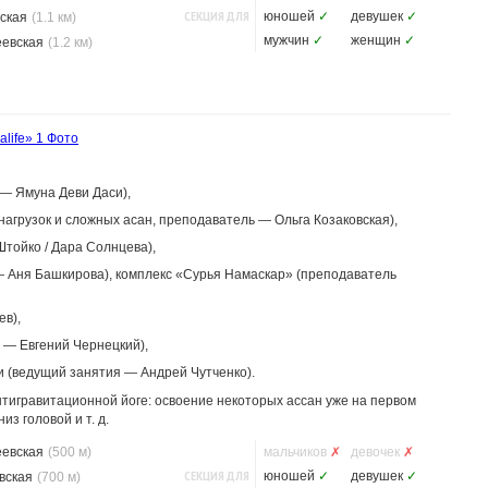
СЕКЦИЯ ДЛЯ
юношей
✓
девушек
✓
ская
(1.1 км)
мужчин
✓
женщин
✓
еевская
(1.2 км)
alife»
1 Фото
 — Ямуна Деви Даси),
нагрузок и сложных асан, преподаватель — Ольга Козаковская),
тойко / Дара Солнцева),
 Аня Башкирова), комплекс «Сурья Намаскар» (преподаватель
ев),
ь — Евгений Чернецкий),
и (ведущий занятия — Андрей Чутченко).
антигравитационной йоге: освоение некоторых ассан уже на первом
з головой и т. д.
еевская
(500 м)
мальчиков
✗
девочек
✗
СЕКЦИЯ ДЛЯ
юношей
✓
девушек
✓
вская
(700 м)