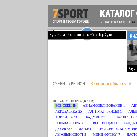
КАТАЛОГ
У НАС В КАТАЛОГЕ
68
Худ. гимнастика в фитнес-клубе «MegaGym»
ВИДЕО
ВИ
Клуб 
СМЕНИТЬ РЕГИОН:
Киевская область
ПО ВИДУ СПОРТА (КИЕВ):
ВСЕ СЕКЦИИ
АВИАМОДЕЛИРОВАНИЕ
1
АВ
АКРОБАТИКА
25
АЛТИМАТ ФРИСБИ
1
АЛЬП
АЭРОБИКА
113
БАДМИНТОН
5
БАСКЕТБОЛ
ВОЛЬНАЯ БОРЬБА
9
ВЬЕТ ВО ДАО
1
ГАНДБО
ДЗЮДО
32
ИАЙДО
2
ИСТОРИЧЕСКОЕ МОД
ЛЫЖНЫЙ СПОРТ
3
МИНИ-ФУТБОЛ
7
НАСТ