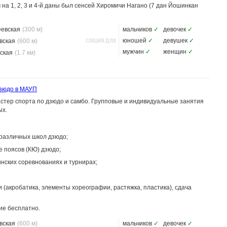
 на 1, 2, 3 и 4-й даны был сенсей Хиромичи Нагано (7 дан Йошинкан
еевская
(300 м)
мальчиков
✓
девочек
✓
СЕКЦИЯ ДЛЯ
юношей
✓
девушек
✓
вская
(600 м)
мужчин
✓
женщин
✓
ская
(1.7 км)
дзюдо в МАУП
астер спорта по дзюдо и самбо. Групповые и индивидуальные занятия
ых.
 различных школ дзюдо;
 поясов (КЮ) дзюдо;
инских соревнованиях и турнирах;
(акробатика, элементы хореографии, растяжка, пластика), сдача
ие бесплатно.
вская
(600 м)
мальчиков
✓
девочек
✓