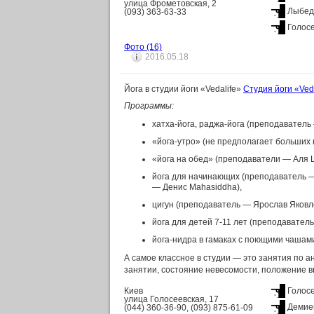
улица Фрометовская, 2
Лыбед
(093) 363-63-33
Голос
Фото
(16)
2016.05.18
Йога в студии йоги «Vedalife»
Студия йоги «Ved
Программы:
хатха-йога, раджа-йога (преподаватель
«йога-утро» (не предполагает больших 
«йога на обед» (преподаватели — Аля Ш
йога для начинающих (преподаватель —
— Денис Mahasiddha),
цигун (преподаватель — Ярослав Яковл
йога для детей 7-11 лет (преподавател
йога-нидра в гамаках с поющими чашам
А самое классное в студии — это занятия по 
занятии, состояние невесомости, положение вни
Киев
Голос
улица Голосеевская, 17
Демие
(044) 360-36-90, (093) 875-61-09