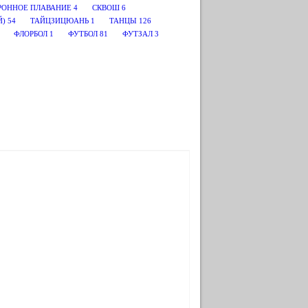
РОННОЕ ПЛАВАНИЕ
4
СКВОШ
6
Й)
54
ТАЙЦЗИЦЮАНЬ
1
ТАНЦЫ
126
ФЛОРБОЛ
1
ФУТБОЛ
81
ФУТЗАЛ
3