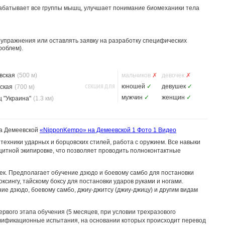
абатывает все группы мышц, улучшает понимание биомеханики тела
 упражнения или оставлять заявку на разработку специфических
роблем).
вская
(500 м)
мальчиков
✗
девочек
✗
СЕКЦИЯ ДЛЯ
юношей
✓
девушек
✓
ская
(700 м)
мужчин
✓
женщин
✓
 "Украина"
(1.3 км)
а Демеевской
«NipponKempo» на Демеевской
1 Фото
1 Видео
техники ударных и борцовских стилей, работа с оружием. Все навыки
щитной экипировке, что позволяет проводить полноконтактные
век. Предполагает обучение дзюдо и боевому самбо для постановки
боксингу, тайскому боксу для постановки ударов руками и ногами.
ие дзюдо, боевому самбо, джиу-джитсу (джиу-джицу) и другим видам
ервого этапа обучения (5 месяцев, при условии трехразового
лификационные испытания, на основании которых происходит перевод