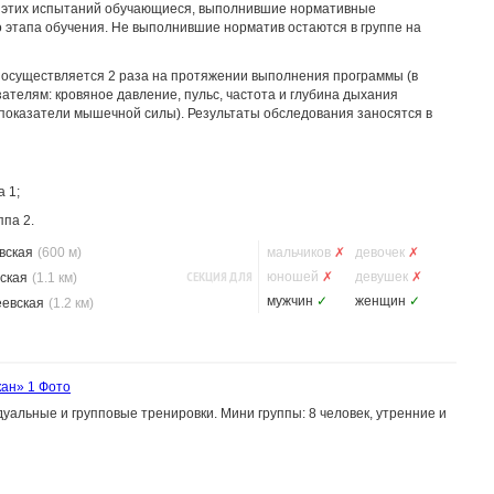
м этих испытаний обучающиеся, выполнившие нормативные
 этапа обучения. Не выполнившие норматив остаются в группе на
осуществляется 2 раза на протяжении выполнения программы (в
ателям: кровяное давление, пульс, частота и глубина дыхания
 (показатели мышечной силы). Результаты обследования заносятся в
 1;
па 2.
вская
(600 м)
мальчиков
✗
девочек
✗
СЕКЦИЯ ДЛЯ
юношей
✗
девушек
✗
ская
(1.1 км)
мужчин
✓
женщин
✓
еевская
(1.2 км)
кан»
1 Фото
уальные и групповые тренировки. Мини группы: 8 человек, утренние и