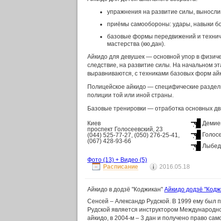
упражнения на развитие силы, вынослив
приёмы самообороны: удары, навыки бо
базовые формы передвижений и техниче
мастерства (кю,дан).
Айкидо для девушек — основной упор в физическ
следствие, на развитие силы. На начальном э
выравниваются, с техниками базовых форм ай
Полицейское айкидо — специфические разделы 
полиции той или иной страны.
Базовые тренировки — отработка основных дв
Киев
Демие
проспект Голосеевский, 23
Голос
(044) 525-77-27, (050) 276-25-41,
(067) 428-93-66
Лыбед
Фото
(13)
+
Видео
(5)
Расписание
2016.05.18
Айкидо в додзё "Коджикан"
Айкидо додзё "Кодж
Сенсей – Александр Рудской. В 1999 ему был 
Рудской является инструктором Международно
айкидо, в 2004-м – 3 дан и получено право са