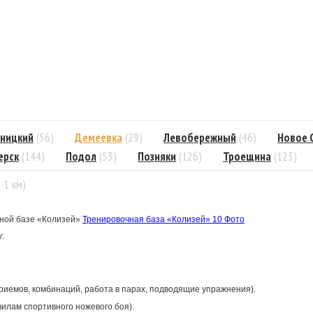
ницкий
(56)
Демеевка
(29)
Левобережный
(46)
Новое 
ерск
(144)
Подол
(53)
Позняки
(126)
Троещина
(123)
= 1 км)
чной базе «Колизей»
Тренировочная база «Колизей»
10 Фото
:
иемов, комбинаций, работа в парах, подводящие упражнения).
илам спортивного ножевого боя).