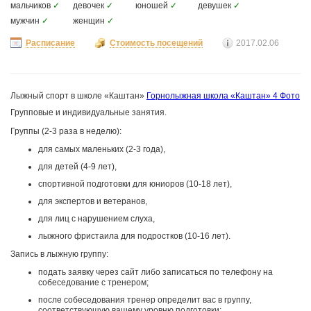
мальчиков
✓
девочек
✓
юношей
✓
девушек
✓
мужчин
✓
женщин
✓
Расписание
Стоимость посещений
2017.02.06
Лыжный спорт в школе «Каштан»
Горнолыжная школа «Каштан»
4 Фото
Групповые и индивидуальные занятия.
Группы (2-3 раза в неделю):
для самых маленьких (2-3 года),
для детей (4-9 лет),
спортивной подготовки для юниоров (10-18 лет),
для экспертов и ветеранов,
для лиц с нарушением слуха,
лыжного фристаила для подростков (10-16 лет).
Запись в лыжную группу:
подать заявку через сайт либо записаться по телефону на
собеседование с тренером;
после собеседования тренер определит вас в группу,
соответствующую вашему уровню подготовки;