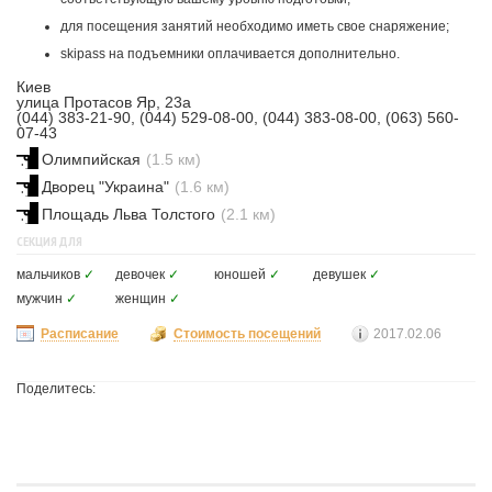
для посещения занятий необходимо иметь свое снаряжение;
skipass на подъемники оплачивается дополнительно.
Киев
улица Протасов Яр, 23а
(044) 383-21-90, (044) 529-08-00, (044) 383-08-00, (063) 560-
07-43
Олимпийская
(1.5 км)
Дворец "Украина"
(1.6 км)
Площадь Льва Толстого
(2.1 км)
СЕКЦИЯ ДЛЯ
мальчиков
✓
девочек
✓
юношей
✓
девушек
✓
мужчин
✓
женщин
✓
Расписание
Стоимость посещений
2017.02.06
Поделитесь: