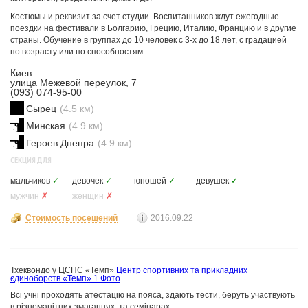
Костюмы и реквизит за счет студии. Воспитанников ждут ежегодные
поездки на фестивали в Болгарию, Грецию, Италию, Францию и в другие
страны. Обучение в группах до 10 человек с 3-х до 18 лет, с градацией
по возрасту или по способностям.
Киев
улица Межевой переулок, 7
(093) 074-95-00
Сырец
(4.5 км)
Минская
(4.9 км)
Героев Днепра
(4.9 км)
СЕКЦИЯ ДЛЯ
мальчиков
✓
девочек
✓
юношей
✓
девушек
✓
мужчин
✗
женщин
✗
Стоимость посещений
2016.09.22
Тхеквондо у ЦСПЄ «Темп»
Центр спортивних та прикладних
єдиноборств «Темп»
1 Фото
Всі учні проходять атестацію на пояса, здають тести, беруть участвують
в різноманітних змаганнях, та семінарах.