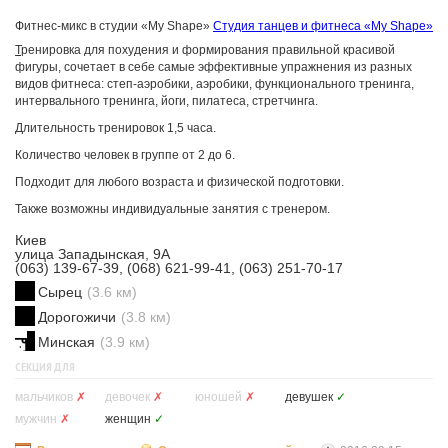
Фитнес-микс в студии «My Shape»
Студия танцев и фитнеса «My Shape»
Т
ренировка для похудения и формирования правильной красивой
фигуры, сочетает в себе самые эффективные упражнения из разных
видов фитнеса: степ-аэробики, аэробики, функционального тренинга,
интервального тренинга, йоги, пилатеса, стретчинга.
Длительность тренировок 1,5 часа.
Количество человек в группе от 2 до 6.
Подходит для любого возраста и физической подготовки.
Также возможны индивидуальные занятия с тренером.
Киев
улица Западынская, 9А
(063) 139-67-39, (068) 621-99-41, (063) 251-70-17
Сырец
(3.6 км)
Дорогожичи
(3.8 км)
Минская
(3.9 км)
СЕКЦИЯ ДЛЯ
мальчиков
✗
девочек
✗
юношей
✗
девушек
✓
мужчин
✗
женщин
✓