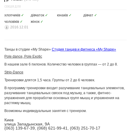
СЕКЦІЯ ДЛЯ
хлопчиків
✓
дівчаток
✓
юнаків
✓
дівчат
✓
чоловіків
✓
жінок
✓
2016.12.01
Танцы в студии «My Shape»
Студия танцев и фитнеса «My Shape»
Pole dance, Pole Exotic
В нашем зале 6 пилонов. Количество человек в группах — от 2 до 8.
Strip-Dance
Тренировки длятся 1,5 часа. Группы от 2 до 6 человек.
В программу тренировки входит разучивание танцевальных элементов,
разучивание танцевальных связок под музыку, а также, фитнес-
упражнения для проработки основных групп мышц и упражнения на
растяжку мышц.
Возможны индивидуальные занятия с тренером.
Киев
улица Западынская, 9А
(063) 139-67-39, (068) 621-99-41, (063) 251-70-17