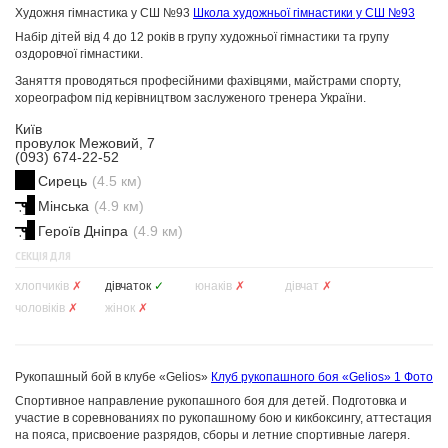
Художня гімнастика у СШ №93
Школа художньої гімнастики у СШ №93
Набір дітей від 4 до 12 років в групу художньої гімнастики та групу
оздоровчої гімнастики.
Заняття проводяться професійними фахівцями, майстрами спорту,
хореографом під керівництвом заслуженого тренера України.
Київ
провулок Межовий, 7
(093) 674-22-52
Сирець
(4.5 км)
Мінська
(4.9 км)
Героїв Дніпра
(4.9 км)
СЕКЦІЯ ДЛЯ
хлопчиків
✗
дівчаток
✓
юнаків
✗
дівчат
✗
чоловіків
✗
жінок
✗
Рукопашный бой в клубе «Gelios»
Клуб рукопашного боя «Gelios»
1 Фото
Спортивное направление рукопашного боя для детей. Подготовка и
участие в соревнованиях по рукопашному бою и кикбоксингу, аттестация
на пояса, присвоение разрядов, сборы и летние спортивные лагеря.