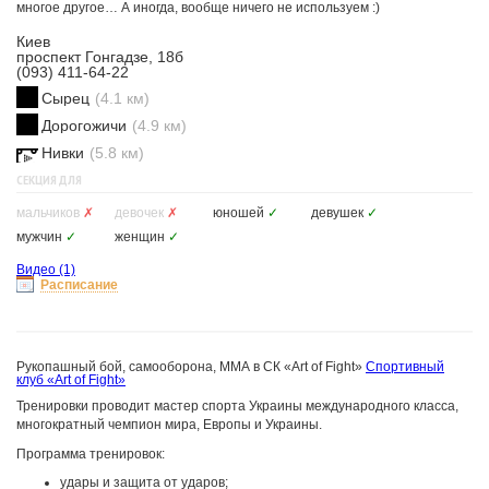
многое другое… А иногда, вообще ничего не используем :)
Киев
проспект Гонгадзе, 18б
(093) 411-64-22
Сырец
(4.1 км)
Дорогожичи
(4.9 км)
Нивки
(5.8 км)
СЕКЦИЯ ДЛЯ
мальчиков
✗
девочек
✗
юношей
✓
девушек
✓
мужчин
✓
женщин
✓
Видео
(1)
Расписание
Рукопашный бой, самооборона, ММА в СК «Art of Fight»
Спортивный
клуб «Art of Fight»
Тренировки проводит мастер спорта Украины международного класса,
многократный чемпион мира, Европы и Украины.
Программа тренировок:
удары и защита от ударов;