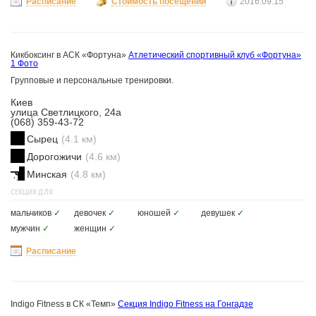
Расписание
Стоимость посещений
2016.09.15
Кикбоксинг в АСК «Фортуна»
Атлетический спортивный клуб «Фортуна»
1 Фото
Групповые и персональные тренировки.
Киев
улица Светлицкого, 24а
(068) 359-43-72
Сырец
(4.1 км)
Дорогожичи
(4.6 км)
Минская
(4.8 км)
СЕКЦИЯ ДЛЯ
мальчиков
✓
девочек
✓
юношей
✓
девушек
✓
мужчин
✓
женщин
✓
Расписание
Indigo Fitness в СК «Темп»
Секция Indigo Fitness на Гонгадзе