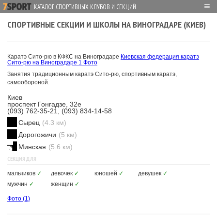
≡
КАТАЛОГ СПОРТИВНЫХ КЛУБОВ И СЕКЦИЙ
СПОРТИВНЫЕ СЕКЦИИ И ШКОЛЫ НА ВИНОГРАДАРЕ (КИЕВ)
Каратэ Сито-рю в КФКС на Виноградаре
Киевская федерация каратэ
Сито-рю на Виноградаре
1 Фото
Занятия традиционным каратэ Сито-рю, спортивным каратэ,
самообороной.
Киев
проспект Гонгадзе, 32е
(093) 762-35-21, (093) 834-14-58
Сырец
(4.3 км)
Дорогожичи
(5 км)
Минская
(5.6 км)
СЕКЦИЯ ДЛЯ
мальчиков
✓
девочек
✓
юношей
✓
девушек
✓
мужчин
✓
женщин
✓
Фото
(1)