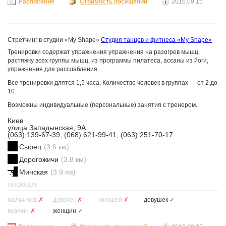
Расписание
Стоимость посещений
2016.09.15
Стретчинг в студии «My Shape»
Студия танцев и фитнеса «My Shape»
Тренировки содержат упражнения упражнения на разогрев мышц,
растяжку всех группы мышц, из программы пилатеса, ассаны из йоги,
упражнения для расслабления.
Все тренировки длятся 1,5 часа. Количество человек в группах — от 2 до
10.
Возможны индивидуальные (персональные) занятия с тренером.
Киев
улица Западынская, 9А
(063) 139-67-39, (068) 621-99-41, (063) 251-70-17
Сырец
(3.6 км)
Дорогожичи
(3.8 км)
Минская
(3.9 км)
СЕКЦИЯ ДЛЯ
мальчиков
✗
девочек
✗
юношей
✗
девушек
✓
мужчин
✗
женщин
✓