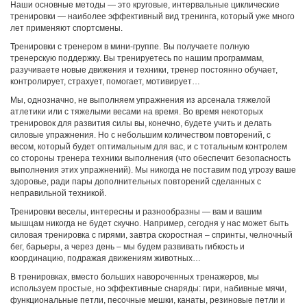
Наши основные методы — это круговые, интервальные циклические
тренировки — наиболее эффективный вид тренинга, который уже много
лет применяют спортсмены.
Тренировки с тренером в мини-группе. Вы получаете полную
тренерскую поддержку. Вы тренируетесь по нашим программам,
разучиваете новые движения и техники, тренер постоянно обучает,
контролирует, страхует, помогает, мотивирует…
Мы, однозначно, не выполняем упражнения из арсенала тяжелой
атлетики или с тяжелыми весами на время. Во время некоторых
тренировок для развития силы вы, конечно, будете учить и делать
силовые упражнения. Но с небольшим количеством повторений, с
весом, который будет оптимальным для вас, и с тотальным контролем
со стороны тренера техники выполнения (что обеспечит безопасность
выполнения этих упражнений). Мы никогда не поставим под угрозу ваше
здоровье, ради пары дополнительных повторений сделанных с
неправильной техникой.
Тренировки веселы, интересны и разнообразны — вам и вашим
мышцам никогда не будет скучно. Например, сегодня у нас может быть
силовая тренировка с гирями, завтра скоростная – спринты, челночный
бег, барьеры, а через день – мы будем развивать гибкость и
координацию, подражая движениям животных…
В тренировках, вместо больших навороченных тренажеров, мы
используем простые, но эффективные снаряды: гири, набивные мячи,
функциональные петли, песочные мешки, канаты, резиновые петли и