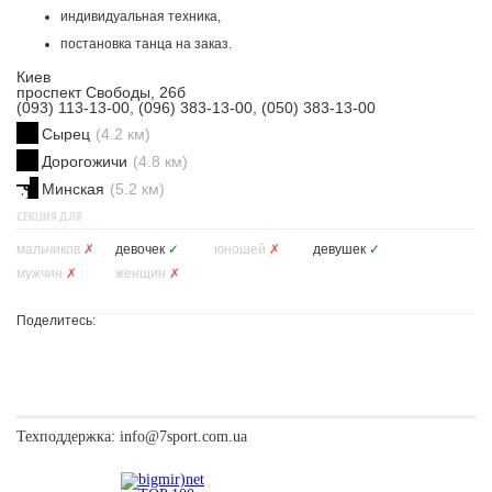
индивидуальная техника,
постановка танца на заказ.
Киев
проспект Свободы, 26б
(093) 113-13-00, (096) 383-13-00, (050) 383-13-00
Сырец
(4.2 км)
Дорогожичи
(4.8 км)
Минская
(5.2 км)
СЕКЦИЯ ДЛЯ
мальчиков
✗
девочек
✓
юношей
✗
девушек
✓
мужчин
✗
женщин
✗
Поделитесь:
Техподдержка:
info@7sport.com.ua