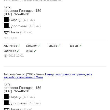
Київ
проспект Гонгадзе, 18б
(097) 765-40-38
Сирець
(4.1 км)
Дорогожичі
(4.9 км)
Нивки
(5.8 км)
СЕКЦІЯ ДЛЯ
хлопчиків
✓
дівчаток
✓
юнаків
✓
дівчат
✓
чоловіків
✓
жінок
✓
2016.12.01
Тайский бокс у ЦСПЄ «Темп»
Центр спортивних та прикладних
єдиноборств «Темп»
1 Фото
Київ
проспект Гонгадзе, 18б
(097) 765-40-38
Сирець
(4.1 км)
Дорогожичі
(4.9 км)
Нивки
(5.8 км)