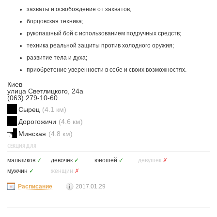
захваты и освобождение от захватов;
борцовская техника;
рукопашный бой с использованием подручных средств;
техника реальной защиты против холодного оружия;
развитие тела и духа;
приобретение уверенности в себе и своих возможностях.
Киев
улица Светлицкого, 24а
(063) 279-10-60
Сырец
(4.1 км)
Дорогожичи
(4.6 км)
Минская
(4.8 км)
СЕКЦИЯ ДЛЯ
мальчиков
✓
девочек
✓
юношей
✓
девушек
✗
мужчин
✓
женщин
✗
Расписание
2017.01.29