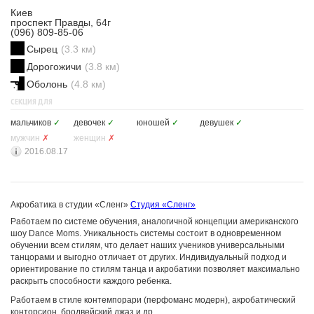
Киев
проспект Правды, 64г
(096) 809-85-06
Сырец
(3.3 км)
Дорогожичи
(3.8 км)
Оболонь
(4.8 км)
СЕКЦИЯ ДЛЯ
мальчиков
✓
девочек
✓
юношей
✓
девушек
✓
мужчин
✗
женщин
✗
2016.08.17
Акробатика в студии «Сленг»
Студия «Сленг»
Работаем по системе обучения, аналогичной концепции американского
шоу Dance Moms. Уникальность системы состоит в одновременном
обучении всем стилям, что делает наших учеников универсальными
танцорами и выгодно отличает от других. Индивидуальный подход и
ориентирование по стилям танца и акробатики позволяет максимально
раскрыть способности каждого ребенка.
Работаем в стиле контемпорари (перфоманс модерн), акробатический
конторсион, бродвейский джаз и др.