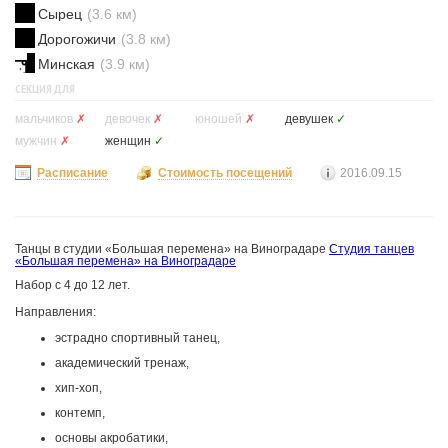
Сырец
(3.6 км)
Дорогожичи
(3.8 км)
Минская
(3.9 км)
СЕКЦИЯ ДЛЯ
мальчиков
✗
девочек
✗
юношей
✗
девушек
✓
мужчин
✗
женщин
✓
Расписание
Стоимость посещений
2016.09.15
Танцы в студии «Большая перемена» на Виноградаре
Студия танцев
«Большая перемена» на Виноградаре
Набор с 4 до 12 лет.
Направления:
эстрадно спортивный танец,
академический тренаж,
хип-хоп,
контемп,
основы акробатики,