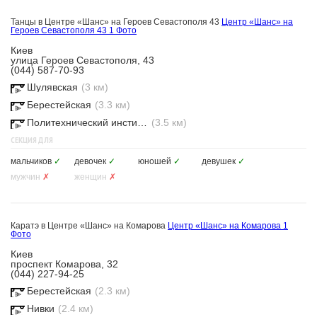
Танцы в Центре «Шанс» на Героев Севастополя 43
Центр «Шанс» на
Героев Севастополя 43
1 Фото
Киев
улица Героев Севастополя, 43
(044) 587-70-93
Шулявская
(3 км)
Берестейская
(3.3 км)
Политехнический институт
(3.5 км)
СЕКЦИЯ ДЛЯ
мальчиков
✓
девочек
✓
юношей
✓
девушек
✓
мужчин
✗
женщин
✗
Каратэ в Центре «Шанс» на Комарова
Центр «Шанс» на Комарова
1
Фото
Киев
проспект Комарова, 32
(044) 227-94-25
Берестейская
(2.3 км)
Нивки
(2.4 км)