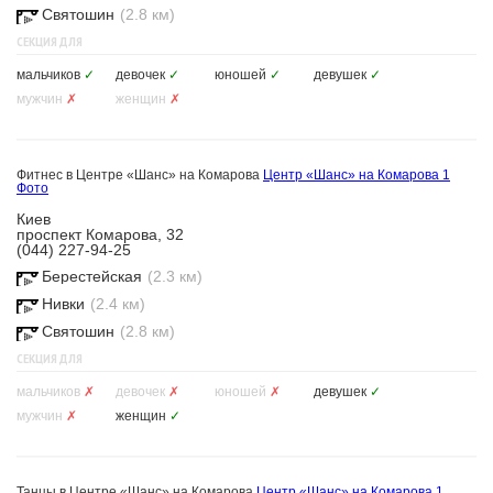
Святошин
(2.8 км)
СЕКЦИЯ ДЛЯ
мальчиков
✓
девочек
✓
юношей
✓
девушек
✓
мужчин
✗
женщин
✗
Фитнес в Центре «Шанс» на Комарова
Центр «Шанс» на Комарова
1
Фото
Киев
проспект Комарова, 32
(044) 227-94-25
Берестейская
(2.3 км)
Нивки
(2.4 км)
Святошин
(2.8 км)
СЕКЦИЯ ДЛЯ
мальчиков
✗
девочек
✗
юношей
✗
девушек
✓
мужчин
✗
женщин
✓
Танцы в Центре «Шанс» на Комарова
Центр «Шанс» на Комарова
1