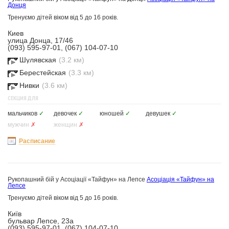
Донця
Тренуємо дітей віком від 5 до 16 років.
Киев
улица Донца, 17/46
(093) 595-97-01, (067) 104-07-10
Шулявская
(3.2 км)
Берестейская
(3.3 км)
Нивки
(3.6 км)
СЕКЦИЯ ДЛЯ
мальчиков
✓
девочек
✓
юношей
✓
девушек
✓
мужчин
✗
женщин
✗
Расписание
Рукопашний бій у Асоціації «Тайфун» на Лепсе
Асоціація «Тайфун» на
Лепсе
Тренуємо дітей віком від 5 до 16 років.
Київ
бульвар Лепсе, 23а
(093) 595-97-01, (067) 104-07-10