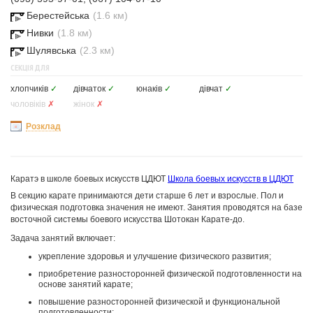
Берестейська
(1.6 км)
Нивки
(1.8 км)
Шулявська
(2.3 км)
СЕКЦІЯ ДЛЯ
хлопчиків
✓
дівчаток
✓
юнаків
✓
дівчат
✓
чоловіків
✗
жінок
✗
Розклад
Каратэ в школе боевых искусств ЦДЮТ
Школа боевых искусств в ЦДЮТ
В секцию карате принимаются дети старше 6 лет и взрослые. Пол и
физическая подготовка значения не имеют. Занятия проводятся на базе
восточной системы боевого искусства Шотокан Карате-до.
Задача занятий включает:
укрепление здоровья и улучшение физического развития;
приобретение разносторонней физической подготовленности на
основе занятий карате;
повышение разносторонней физической и функциональной
подготовленности;