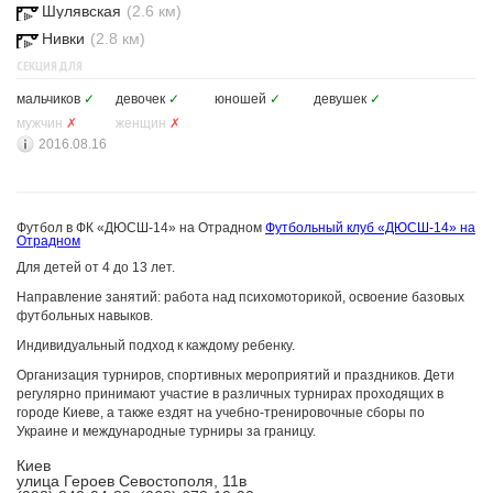
Шулявская
(2.6 км)
Нивки
(2.8 км)
СЕКЦИЯ ДЛЯ
мальчиков
✓
девочек
✓
юношей
✓
девушек
✓
мужчин
✗
женщин
✗
2016.08.16
Футбол в ФК «ДЮСШ-14» на Отрадном
Футбольный клуб «ДЮСШ-14» на
Отрадном
Для детей от 4 до 13 лет.
Направление занятий: работа над психомоторикой, освоение базовых
футбольных навыков.
Индивидуальный подход к каждому ребенку.
Организация турниров, спортивных мероприятий и праздников. Дети
регулярно принимают участие в различных турнирах проходящих в
городе Киеве, а также ездят на учебно-тренировочные сборы по
Украине и международные турниры за границу.
Киев
улица Героев Севостополя, 11в