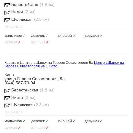
Берестейская
(1.8 км)
Нивки
(2 км)
Шулявская
(2.3 км)
СЕКЦИЯ ДЛЯ
мальчиков
✓
девочек
✓
юношей
✓
девушек
✓
мужчин
✗
женщин
✗
Каратэ в Центре «Шанс» на Героев Севастополя 9а
Центр «Шанс» на
Героев Севастополя 9а
1 Фото
Киев
улица Героев Севастополя, 9а
(044) 587-70-94
Берестейская
(1.8 км)
Нивки
(2 км)
Шулявская
(2.3 км)
СЕКЦИЯ ДЛЯ
мальчиков
✓
девочек
✓
юношей
✓
девушек
✓
мужчин
✗
женщин
✗