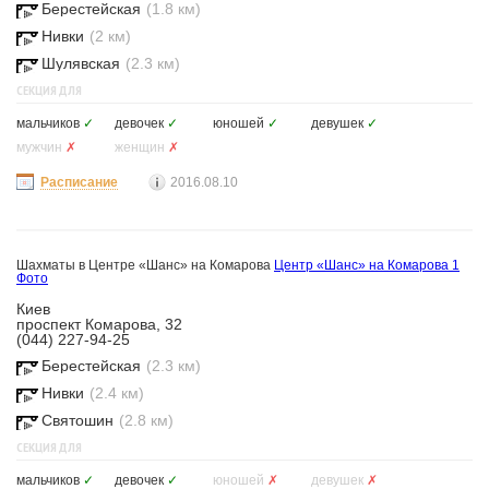
Берестейская
(1.8 км)
Нивки
(2 км)
Шулявская
(2.3 км)
СЕКЦИЯ ДЛЯ
мальчиков
✓
девочек
✓
юношей
✓
девушек
✓
мужчин
✗
женщин
✗
Расписание
2016.08.10
Шахматы в Центре «Шанс» на Комарова
Центр «Шанс» на Комарова
1
Фото
Киев
проспект Комарова, 32
(044) 227-94-25
Берестейская
(2.3 км)
Нивки
(2.4 км)
Святошин
(2.8 км)
СЕКЦИЯ ДЛЯ
мальчиков
✓
девочек
✓
юношей
✗
девушек
✗