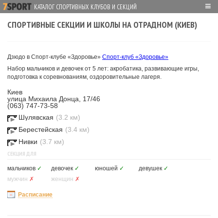
≡
КАТАЛОГ СПОРТИВНЫХ КЛУБОВ И СЕКЦИЙ
СПОРТИВНЫЕ СЕКЦИИ И ШКОЛЫ НА ОТРАДНОМ (КИЕВ)
Дзюдо в Спорт-клубе «Здоровье»
Спорт-клуб «Здоровье»
Набор мальчиков и девочек от 5 лет: акробатика, развивающие игры,
подготовка к соревнованиям, оздоровительные лагеря.
Киев
улица Михаила Донца, 17/46
(063) 747-73-58
Шулявская
(3.2 км)
Берестейская
(3.4 км)
Нивки
(3.7 км)
СЕКЦИЯ ДЛЯ
мальчиков
✓
девочек
✓
юношей
✓
девушек
✓
мужчин
✗
женщин
✗
Расписание