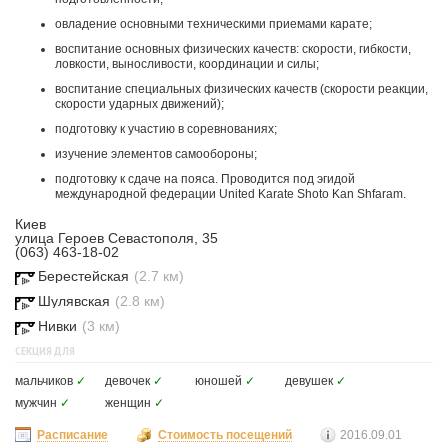
овладение основными техническими приемами карате;
воспитание основных физических качеств: скорости, гибкости,
ловкости, выносливости, координации и силы;
воспитание специальных физических качеств (скорости реакции,
скорости ударных движений);
подготовку к участию в соревнованиях;
изучение элементов самообороны;
подготовку к сдаче на пояса. Проводится под эгидой
международной федерации United Karate Shoto Kan Shfaram.
Киев
улица Героев Севастополя, 35
(063) 463-18-02
Берестейская
(2.7 км)
Шулявская
(2.8 км)
Нивки
(3 км)
СЕКЦИЯ ДЛЯ
мальчиков
✓
девочек
✓
юношей
✓
девушек
✓
мужчин
✓
женщин
✓
Расписание
Стоимость посещений
2016.09.01