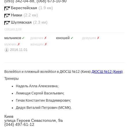
(093) 342-04-88, (068) 673-10-90
Берестейская
(1.9 км)
Нивки
(2.2 км)
Шулявская
(2.3 км)
СЕКЦИЯ ДЛЯ
мальчиков
✓
девочек
✗
юношей
✓
девушек
✗
мужчин
✗
женщин
✗
2016.11.01
Волейбол и пляжный волейбол в ДЮСШ №12 (Киев)
ДЮСШ №12 (Киев)
Тренеры
Надель Алла Алексеевна;
Лемещук Сергей Васильевич;
Гичак Константин Владимирович;
Дидух Виталий Петрович (МСМК).
Киев
улица Героев Севастополя, 9а
(044) 497-61-12