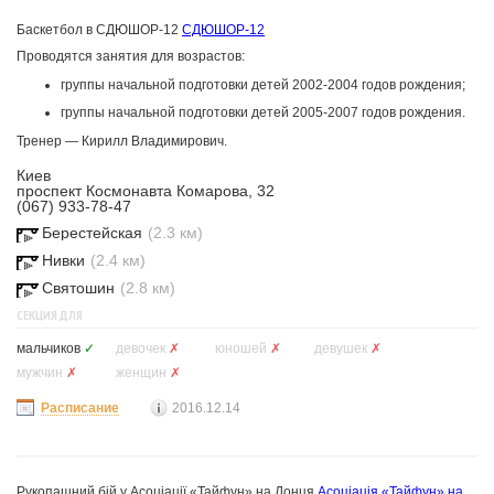
Баскетбол в СДЮШОР-12
СДЮШОР-12
Проводятся занятия для возрастов:
группы начальной подготовки детей 2002-2004 годов рождения;
группы начальной подготовки детей 2005-2007 годов рождения.
Тренер — Кирилл Владимирович.
Киев
проспект Космонавта Комарова, 32
(067) 933-78-47
Берестейская
(2.3 км)
Нивки
(2.4 км)
Святошин
(2.8 км)
СЕКЦИЯ ДЛЯ
мальчиков
✓
девочек
✗
юношей
✗
девушек
✗
мужчин
✗
женщин
✗
Расписание
2016.12.14
Рукопашний бій у Асоціації «Тайфун» на Донця
Асоціація «Тайфун» на