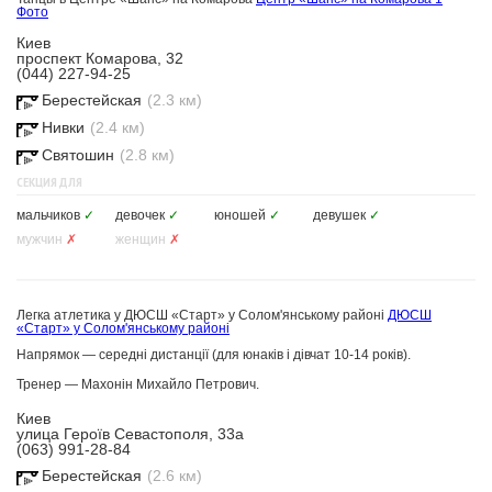
Фото
Киев
проспект Комарова, 32
(044) 227-94-25
Берестейская
(2.3 км)
Нивки
(2.4 км)
Святошин
(2.8 км)
СЕКЦИЯ ДЛЯ
мальчиков
✓
девочек
✓
юношей
✓
девушек
✓
мужчин
✗
женщин
✗
Легка атлетика у ДЮСШ «Старт» у Солом'янському районі
ДЮСШ
«Старт» у Солом'янському районі
Напрямок — середні дистанції (д
ля юнаків і дівчат 10-14 років
).
Тренер — Махонін Михайло Петрович.
Киев
улица Героїв Севастополя, 33а
(063) 991-28-84
Берестейская
(2.6 км)