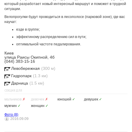
который разработает новый интересный маршрут и поможет в трудной
ситуации.
Велопрогулки будут проводиться в лесополосе (парковой зоне), где вас
научат:
езде в группе;
эффектиному распределению сил в пути;
оптимальной частоте педалирования.
Киев
улица Раисы Окипной, 4б
(044) 383-15-16
Левобережная
(300 м)
Гидропарк
(1.3 км)
Дарница
(1.5 км)
СЕКЦИЯ ДЛЯ
мальчиков
✗
девочек
✗
юношей
✓
девушек
✓
мужчин
✓
женщин
✓
Фото
(8)
2016.09.09