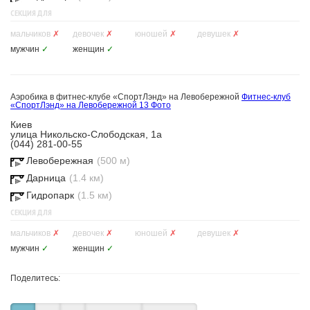
СЕКЦИЯ ДЛЯ
мальчиков
✗
девочек
✗
юношей
✗
девушек
✗
мужчин
✓
женщин
✓
Аэробика в фитнес-клубе «СпортЛэнд» на Левобережной
Фитнес-клуб
«СпортЛэнд» на Левобережной
13 Фото
Киев
улица Никольско-Слободская, 1а
(044) 281-00-55
Левобережная
(500 м)
Дарница
(1.4 км)
Гидропарк
(1.5 км)
СЕКЦИЯ ДЛЯ
мальчиков
✗
девочек
✗
юношей
✗
девушек
✗
мужчин
✓
женщин
✓
Поделитесь: