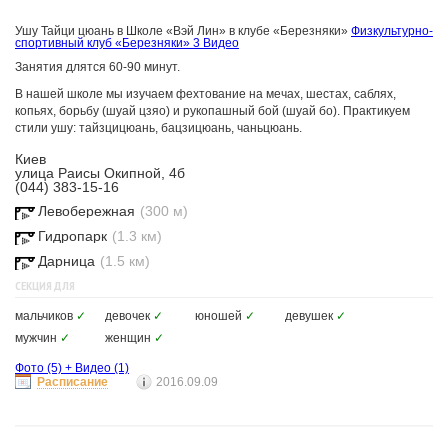
Ушу Тайци цюань в Школе «Вэй Лин» в клубе «Березняки»
Физкультурно-
спортивный клуб «Березняки»
3 Видео
Занятия длятся 60-90 минут.
В нашей школе мы изучаем фехтование на мечах, шестах, саблях,
копьях, борьбу (шуай цзяо) и рукопашный бой (шуай бо). Практикуем
стили ушу: тайзцицюань, бацзицюань, чаньцюань.
Киев
улица Раисы Окипной, 4б
(044) 383-15-16
Левобережная
(300 м)
Гидропарк
(1.3 км)
Дарница
(1.5 км)
СЕКЦИЯ ДЛЯ
мальчиков
✓
девочек
✓
юношей
✓
девушек
✓
мужчин
✓
женщин
✓
Фото
(5)
+
Видео
(1)
Расписание
2016.09.09