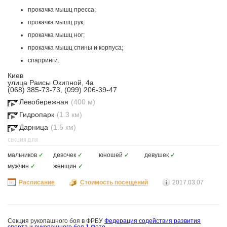
прокачка мышц пресса;
прокачка мышц рук;
прокачка мышц ног;
прокачка мышц спины и корпуса;
спарринги.
Киев
улица Раисы Окипной, 4а
(068) 385-73-73, (099) 206-39-47
Левобережная
(400 м)
Гидропарк
(1.3 км)
Дарница
(1.5 км)
СЕКЦИЯ ДЛЯ
мальчиков
✓
девочек
✓
юношей
✓
девушек
✓
мужчин
✓
женщин
✓
Расписание
Стоимость посещений
2017.03.07
Секция рукопашного боя в ФРБУ
Федерация содействия развития