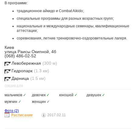
В программе:
традиционное айкидо и Combat Aikido;
специальные программы для разных возрастных групп;
национальные и международные семинары, квалификационные
аттестации;
соревнования, летние тренировочно-оздоровительные лагеря.
Киев
улица Раисы Окипной, 4б
(068) 486-02-52
Левобережная
(300 м)
Гидропарк
(1.3 км)
Дарница
(1.5 км)
СЕКЦИЯ ДЛЯ
мальчиков
✓
девочек
✓
юношей
✓
девушек
✓
мужчин
✓
женщин
✓
Фото
(2)
Расписание
2017.02.11