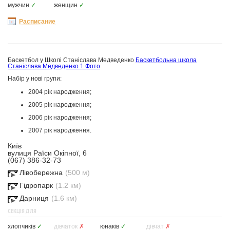
мужчин
✓
женщин
✓
Расписание
Баскетбол у Школі Станіслава Медведенко
Баскетбольна школа
Станіслава Медведенко
1 Фото
Набір у нові групи:
2004 рік народження;
2005 рік народження;
2006 рік народження;
2007 рік народження.
Київ
вулиця Раїси Окіпної, 6
(067) 386-32-73
Лівобережна
(500 м)
Гідропарк
(1.2 км)
Дарниця
(1.6 км)
СЕКЦІЯ ДЛЯ
хлопчиків
✓
дівчаток
✗
юнаків
✓
дівчат
✗