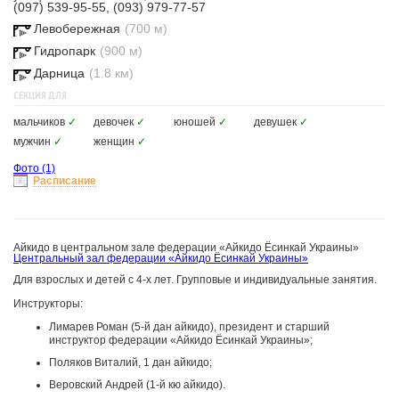
(097) 539-95-55, (093) 979-77-57
Левобережная
(700 м)
Гидропарк
(900 м)
Дарница
(1.8 км)
СЕКЦИЯ ДЛЯ
мальчиков
✓
девочек
✓
юношей
✓
девушек
✓
мужчин
✓
женщин
✓
Фото
(1)
Расписание
Айкидо в центральном зале федерации «Айкидо Ёсинкай Украины»
Центральный зал федерации «Айкидо Ёсинкай Украины»
Для взрослых и детей с 4-х лет. Групповые и индивидуальные занятия.
Инструкторы:
Лимарев Роман (5-й дан айкидо), президент и старший
инструктор федерации «Айкидо Ёсинкай Украины»;
Поляков Виталий, 1 дан айкидо;
Веровский Андрей (1-й кю айкидо).