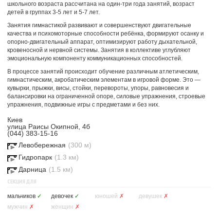
школьного возраста рассчитана на один-три года занятий, возраст
детей в группах 3-5 лет и 5-7 лет.
Занятия гимнастикой развивают и совершенствуют двигательные
качества и психомоторные способности ребёнка, формируют осанку и
опорно-двигательный аппарат, оптимизируют работу дыхательной,
кровеносной и нервной системы. Занятия в коллективе углубляют
эмоциональную компоненту коммуникационных способностей.
В процессе занятий происходит обучение различным атлетическим,
гимнастическим, акробатическим элементам в игровой форме. Это —
кувырки, прыжки, висы, стойки, перевороты, упоры, равновесия и
балансировки на ограниченной опоре, силовые упражнения, строевые
упражнения, подвижные игры с предметами и без них.
Киев
улица Раисы Окипной, 4б
(044) 383-15-16
Левобережная
(300 м)
Гидропарк
(1.3 км)
Дарница
(1.5 км)
СЕКЦИЯ ДЛЯ
мальчиков
✓
девочек
✓
юношей
✗
девушек
✗
мужчин
✗
женщин
✗