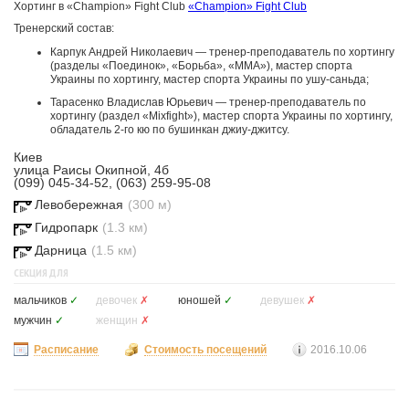
Хортинг в «Champion» Fight Club
«Champion» Fight Club
Тренерский состав:
Карпук Андрей Николаевич — тренер-преподаватель по хортингу
(разделы «Поединок», «Борьба», «ММА»), мастер спорта
Украины по хортингу, мастер спорта Украины по ушу-саньда;
Тарасенко Владислав Юрьевич — тренер-преподаватель по
хортингу (раздел «Mixfight»), мастер спорта Украины по хортингу,
обладатель 2-го кю по бушинкан джиу-джитсу.
Киев
улица Раисы Окипной, 4б
(099) 045-34-52, (063) 259-95-08
Левобережная
(300 м)
Гидропарк
(1.3 км)
Дарница
(1.5 км)
СЕКЦИЯ ДЛЯ
мальчиков
✓
девочек
✗
юношей
✓
девушек
✗
мужчин
✓
женщин
✗
Расписание
Стоимость посещений
2016.10.06