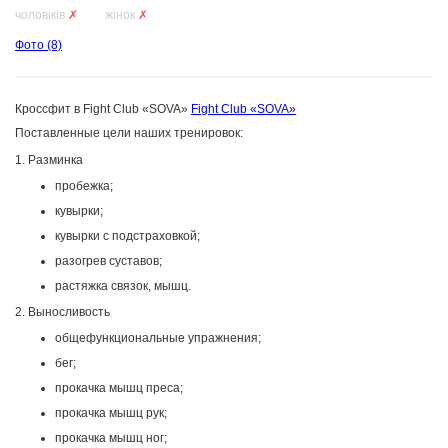
чоловіків
✗
жінок
✗
Фото
(8)
Кроссфит в Fight Club «SOVA»
Fight Club «SOVA»
Поставленные цели наших тренировок:
1. Разминка
пробежка;
кувырки;
кувырки с подстраховкой;
разогрев суставов;
растяжка связок, мышц.
2. Выносливость
общефункциональные упражнения;
бег;
прокачка мышц преса;
прокачка мышц рук;
прокачка мышц ног;