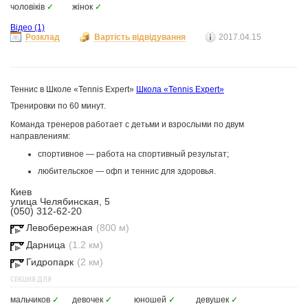
чоловіків
✓
жінок
✓
Відео
(1)
Розклад
Вартість відвідування
2017.04.15
Теннис в Школе «Tennis Expert»
Школа «Tennis Expert»
Тренировки по 60 минут.
Команда тренеров работает с детьми и взрослыми по двум
направлениям:
спортивное — работа на спортивный результат;
любительское — офп и теннис для здоровья.
Киев
улица Челябинская, 5
(050) 312-62-20
Левобережная
(800 м)
Дарница
(1.2 км)
Гидропарк
(2 км)
СЕКЦИЯ ДЛЯ
мальчиков
✓
девочек
✓
юношей
✓
девушек
✓