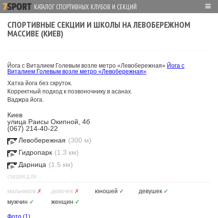
≡
КАТАЛОГ СПОРТИВНЫХ КЛУБОВ И СЕКЦИЙ
СПОРТИВНЫЕ СЕКЦИИ И ШКОЛЫ НА ЛЕВОБЕРЕЖНОМ
МАССИВЕ (КИЕВ)
Йога с Виталием Голевым возле метро «Левобережная»
Йога с
Виталием Голевым возле метро «Левобережная»
Хатха йога без скруток.
Корректный подход к позвоночнику в асанах.
Ваджра йога.
Киев
улица Раисы Окипной, 4б
(067) 214-40-22
Левобережная
(300 м)
Гидропарк
(1.3 км)
Дарница
(1.5 км)
СЕКЦИЯ ДЛЯ
мальчиков
✗
девочек
✗
юношей
✓
девушек
✓
мужчин
✓
женщин
✓
Фото
(1)