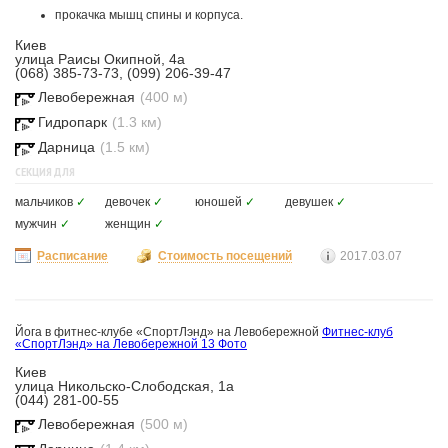
прокачка мышц спины и корпуса.
Киев
улица Раисы Окипной, 4а
(068) 385-73-73, (099) 206-39-47
Левобережная
(400 м)
Гидропарк
(1.3 км)
Дарница
(1.5 км)
СЕКЦИЯ ДЛЯ
мальчиков
✓
девочек
✓
юношей
✓
девушек
✓
мужчин
✓
женщин
✓
Расписание
Стоимость посещений
2017.03.07
Йога в фитнес-клубе «СпортЛэнд» на Левобережной
Фитнес-клуб
«СпортЛэнд» на Левобережной
13 Фото
Киев
улица Никольско-Слободская, 1а
(044) 281-00-55
Левобережная
(500 м)