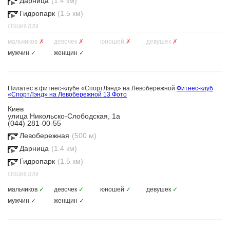
Дарница
(1.4 км)
Гидропарк
(1.5 км)
СЕКЦИЯ ДЛЯ
мальчиков
✗
девочек
✗
юношей
✗
девушек
✗
мужчин
✓
женщин
✓
Пилатес в фитнес-клубе «СпортЛэнд» на Левобережной
Фитнес-клуб
«СпортЛэнд» на Левобережной
13 Фото
Киев
улица Никольско-Слободская, 1а
(044) 281-00-55
Левобережная
(500 м)
Дарница
(1.4 км)
Гидропарк
(1.5 км)
СЕКЦИЯ ДЛЯ
мальчиков
✓
девочек
✓
юношей
✓
девушек
✓
мужчин
✓
женщин
✓