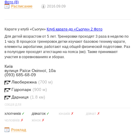
Фото
(8)
Расписание
2016.09.09
Карате у клубі «Сьогун»
Клуб карате-до «Сьогун»
2 Фото
Для детей возрастом от 5 лет. Тренеровки проходят 3 раза в неделю по
1 часу. В процессе тренеровок детки изучают базовою технику карате,
елементы акробатики, работают над общей физической подготовке. Раз
в полугодие проходят атестацию на пояса (кю). Также принимают
участия в соревнованиях и зборах.
Київ
вулиця Раїси Окіпної, 10а
(093) 685-68-09
Лівобережна
(700 м)
Гідропарк
(900 м)
Дарниця
(1.8 км)
СЕКЦІЯ ДЛЯ
хлопчиків
✓
дівчаток
✓
юнаків
✗
дівчат
✗
чоловіків
✗
жінок
✗
Розклад