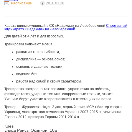
Расписание
2016.03.28
Каратэ шинкиокушинкай в СК «Надежда» на Левобережной
Спортивный
клуб каратэ «Надежда» на Левобережной
Для детей от 4 лет и для взрослых.
Тренировки включают в себя:
развитие тела и гибкости;
дисциплина — основа основ;
основные ударные техники;
ведение боя;
работа над собой и своим характером.
Тренировка построена так: разминка, упражнения на гибкость,
физподготовка, ударные техники, спарринговые техники, этикет.
Ученики берут участие в соревнованиях а атестациях на пояса.
​Тренер — Журавлева Надя, 2 дан, черный пояс, МСУ (Мастер спорта
Украины), многократная чемпионка Украины 2007-2015 гг., чемпионка
Европы 2012, призерка Европы 2011-2014 гг.
Киев
улица Раисы Окипной, 10а