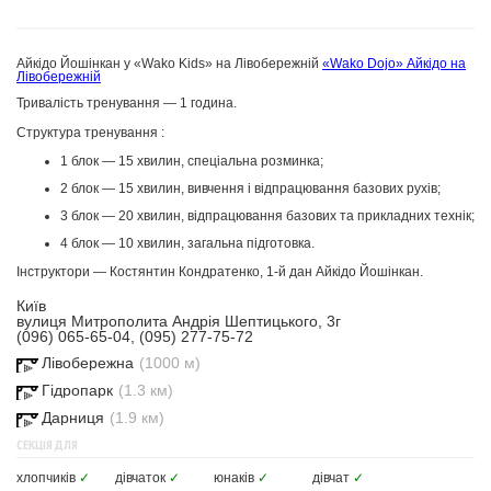
Айкідо Йошінкан у «Wako Kids» на Лівобережній
«Wako Dojo» Айкідо на
Лівобережній
Тривалість тренування — 1 година.
Структура тренування :
1 блок — 15 хвилин, спеціальна розминка;
2 блок — 15 хвилин, вивчення і відпрацювання базових рухів;
3 блок — 20 хвилин, відпрацювання базових та прикладних технік;
4 блок — 10 хвилин, загальна підготовка.
Інструктори — Костянтин Кондратенко, 1-й дан Айкідо Йошінкан.
Київ
вулиця Митрополита Андрія Шептицького, 3г
(096) 065-65-04, (095) 277-75-72
Лівобережна
(1000 м)
Гідропарк
(1.3 км)
Дарниця
(1.9 км)
СЕКЦІЯ ДЛЯ
хлопчиків
✓
дівчаток
✓
юнаків
✓
дівчат
✓