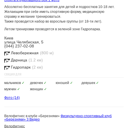
спорта и рукопашного боя
1 Фото
Абсолютно бесплатные занятия для детей и подростков 10-18 лет.
Желающим при себе иметь спортивную форму, медицинскую
справку и желание тренироваться.
Также проводится набор во взрослые группы (от 18-ти лет).
Летом тренировки проводятся в зеленой зоне Гидропарка.
Киев
улица Челябиская, 5
(044) 237-02-08
Левобережная
(800 м)
Дарница
(1.2 км)
Гидропарк
(2 км)
СЕКЦИЯ ДЛЯ
мальчиков
✓
девочек
✓
юношей
✓
девушек
✓
мужчин
✓
женщин
✓
Фото
(14)
Велофитнес в клубе «Березняки»
Физкультурно-спортивный клуб
«Березняки»
3 Видео
Велофитнес