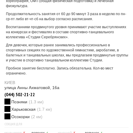
хореография, ОФП (общая физическая подготовка) и лечебная
физкультура.
Продолжительность занятия от 60 до 90 минут 3 раза в неделю по пн-
ср-пт либо вт-чт-сб на выбор согласно расписания.
Воспитанники продвинутого уровня принимают участие выступлениях
на конкурсах и фестивалях в составе спортивно-танцевального
коллектива «Студии Серебрянских».
Для девочек, которые ранее занимались профессионально в
спортивных секциях по художественной гимнастике, акробатике, в
балетных и танцевальных школах, мы предлагаем продвинутые группы
и участие в спортивно танцевальном коллективе Студии.
Пробное занятие бесплатно. Запись обязательна. Кол-во мест
ограничено.
КИЕВ
улица Анны Ахматовой, 16а
(044) 502-21-22
Позняки
(1.3 км)
Харьковская
(1.7 км)
Осокорки
(2 км)
СЕКЦИЯ ДЛЯ