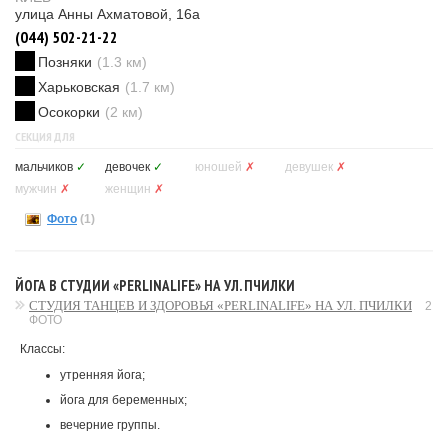
улица Анны Ахматовой, 16а
(044) 502-21-22
Позняки
(1.3 км)
Харьковская
(1.7 км)
Осокорки
(2 км)
СЕКЦИЯ ДЛЯ
мальчиков
✓
девочек
✓
юношей
✗
девушек
✗
мужчин
✗
женщин
✗
Фото
(1)
ЙОГА В СТУДИИ «PERLINALIFE» НА УЛ. ПЧИЛКИ
СТУДИЯ ТАНЦЕВ И ЗДОРОВЬЯ «PERLINALIFE» НА УЛ. ПЧИЛКИ
2
ФОТО
Классы:
утренняя йога;
йога для беременных;
вечерние группы.