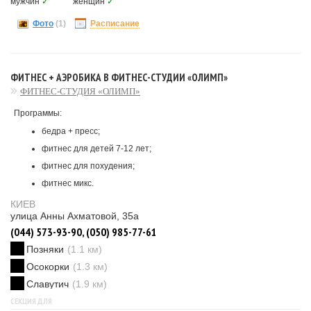
мужчин
✓
женщин
✓
Фото
(1)
Расписание
ФИТНЕС + АЭРОБИКА В ФИТНЕС-СТУДИИ «ОЛИМП»
ФИТНЕС-СТУДИЯ «ОЛИМП»
Программы:
бедра + пресс;
фитнес для детей 7-12 лет;
фитнес для похудения;
фитнес микс.
КИЕВ
улица Анны Ахматовой, 35а
(044) 573-93-90, (050) 985-77-61
Позняки
(1.1 км)
Осокорки
(1.3 км)
Славутич
(1.9 км)
СЕКЦИЯ ДЛЯ