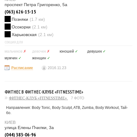
проспект Петра Григоренко, 5а
(063) 626-15-15
Позняки
(1.7 км)
Осокорки
(2.1 км)
Харьковская
(2.1 км)
СЕКЦИЯ ДЛЯ
мальчиков
✗
девочек
✗
юношей
✓
девушек
✓
мужчин
✓
женщин
✓
Расписание
2016.11.23
ФИТНЕС В ФИТНЕС-КЛУБЕ «FITNESSTIME»
ФИТНЕС-КЛУБ «FITNESSTIME»
7 ФОТО
Направления: Body Tonic, Body Sculpt, ATB, Zumba, Body Workout, Тай-
бо.
КИЕВ
улица Елены Пчилки, 3а
(044) 383-06-96