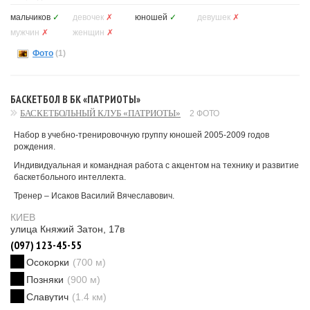
мальчиков
✓
девочек
✗
юношей
✓
девушек
✗
мужчин
✗
женщин
✗
Фото
(1)
БАСКЕТБОЛ В БК «ПАТРИОТЫ»
БАСКЕТБОЛЬНЫЙ КЛУБ «ПАТРИОТЫ»
2 ФОТО
Набор в учебно-тренировочную группу юношей 2005-2009 годов
рождения.
Индивидуальная и командная работа с акцентом на технику и развитие
баскетбольного интеллекта.
Тренер – Исаков Василий Вячеславович.
КИЕВ
улица Княжий Затон, 17в
(097) 123-45-55
Осокорки
(700 м)
Позняки
(900 м)
Славутич
(1.4 км)