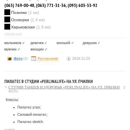
(063) 769-00-48, (063) 771-31-36, (095) 603-33-92
Позняки
(1 км)
Осокорки
(1.4 км)
Харьковская
(1.9 км)
СЕКЦИЯ ДЛЯ
мальчиков
✓
девочек
✓
юношей
✓
девушек
✓
мужчин
✓
женщин
✓
Фото
(2)
Расписание
2016.11.23
ПИЛАТЕС В СТУДИИ «PERLINALIFE» НА УЛ. ПЧИЛКИ
СТУДИЯ ТАНЦЕВ И ЗДОРОВЬЯ «PERLINALIFE» НА УЛ. ПЧИЛКИ
2
ФОТО
Классы:
Пилатес утро;
Силовой пилатес;
Пилатес stretch.