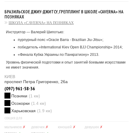
БРАЗИЛЬСКОЕ ДЖИУ-ДЖИТСУ, ГРЕППЛИНГ В ШКОЛЕ «CAVERNA» НА
ПОЗНЯКАХ
ШКОЛА «CAVERNA» НА ПОЗНЯКАХ
Инструктор — Валерий Шипотько:
пурпурный пояс «Gracie Barra - Brazilian Jiu-Jitsu»;
победитель «International Kiev Open BJJ Championship» 2014;
«Финала Кубка Украины по Панкратиону» 2013.
Уровень физической подготовки и опыт занятий боевыми искусствами
не имеет значения.
КИЕВ
проспект Петра Григоренко, 26а
(097) 961-58-36
Позняки
(1 км)
Осокорки
(1.4 км)
Харьковская
(1.9 км)
СЕКЦИЯ ДЛЯ
мальчиков
✗
девочек
✗
юношей
✗
девушек
✗