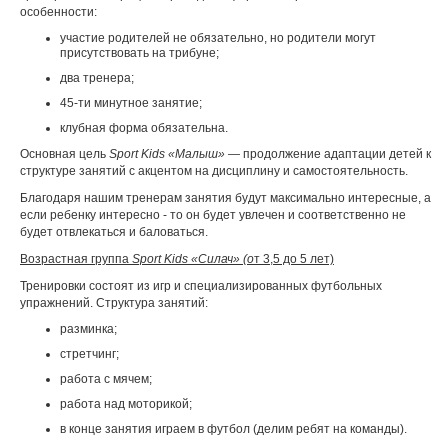
особенности:
участие родителей не обязательно, но родители могут
присутствовать на трибуне;
два тренера;
45-ти минутное занятие;
клубная форма обязательна.
Основная цель
Sport Kids «Малыш»
— продолжение адаптации детей к
структуре занятий с акцентом на дисциплину и самостоятельность.
Благодаря нашим тренерам занятия будут максимально интересные, а
если ребенку интересно - то он будет увлечен и соответственно не
будет отвлекаться и баловаться.
Возрастная группа
Sport Kids «Силач» (о
т 3,5 до 5 лет)
Тренировки состоят из игр и специализированных футбольных
упражнений. Структура занятий:
разминка;
стретчинг;
работа с мячем;
работа над моторикой;
в конце занятия играем в футбол (делим ребят на команды).