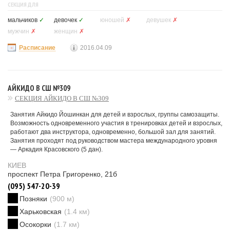
СЕКЦИЯ ДЛЯ
мальчиков
✓
девочек
✓
юношей
✗
девушек
✗
мужчин
✗
женщин
✗
Расписание
2016.04.09
АЙКИДО В СШ №309
СЕКЦИЯ АЙКИДО В СШ №309
Занятия Айкидо Йошинкан для детей и взрослых, группы самозащиты.
Возможность одновременного участия в тренировках детей и взрослых,
работают два инструктора, одновременно, большой зал для занятий.
Занятия проходят под руководством мастера международного уровня
— Аркадия Красовского (5 дан).
КИЕВ
проспект Петра Григоренко, 21б
(095) 547-20-39
Позняки
(900 м)
Харьковская
(1.4 км)
Осокорки
(1.7 км)