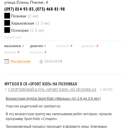
улица Елены Пчилки, 4
(097) 014-93-83, (073) 468-81-98
Позняки
(2 км)
Харьковская
(2.3 км)
Осокорки
(2.5 км)
СЕКЦИЯ ДЛЯ
мальчиков
✓
девочек
✓
юношей
✗
девушек
✗
мужчин
✗
женщин
✗
Расписание
2016.04.09
ФУТБОЛ В СК «SPORT KIDS» НА ПОЗНЯКАХ
СПОРТИВНЫЙ КЛУБ «SPORT KIDS» НА ПОЗНЯКАХ
1 ФОТО
Возрастная группа
Sport Kids «Малыш»
(от 2,6 до 3,6 лет)
Участие родителей не требуется.
В эту возрастную группу мы записываем ребят которые, прошли
программу
Sport Kids «Старт»
.
Тренировочный процесс проходит в формате игры. Ключевые