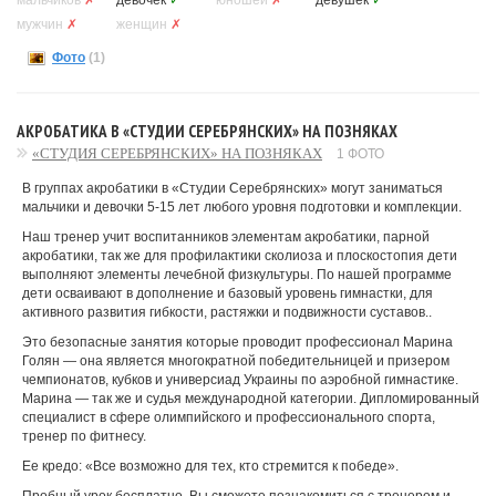
мальчиков
✗
девочек
✓
юношей
✗
девушек
✓
мужчин
✗
женщин
✗
Фото
(1)
АКРОБАТИКА В «СТУДИИ СЕРЕБРЯНСКИХ» НА ПОЗНЯКАХ
«СТУДИЯ СЕРЕБРЯНСКИХ» НА ПОЗНЯКАХ
1 ФОТО
В группах акробатики в «Студии Серебрянских» могут заниматься
мальчики и девочки 5-15 лет любого уровня подготовки и комплекции.
Наш тренер учит воспитанников элементам акробатики, парной
акробатики, так же для профилактики сколиоза и плоскостопия дети
выполняют элементы лечебной физкультуры. По нашей программе
дети осваивают в дополнение и базовый уровень гимнастки, для
активного развития гибкости, растяжки и подвижности суставов..
Это безопасные занятия которые проводит профессионал Марина
Голян — она является многократной победительницей и призером
чемпионатов, кубков и универсиад Украины по аэробной гимнастике.
Марина — так же и судья международной категории. Дипломированный
специалист в сфере олимпийского и профессионального спорта,
тренер по фитнесу.
Ее кредо: «Все возможно для тех, кто стремится к победе».