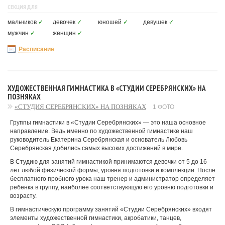
СЕКЦИЯ ДЛЯ
мальчиков
✓
девочек
✓
юношей
✓
девушек
✓
мужчин
✓
женщин
✓
Расписание
ХУДОЖЕСТВЕННАЯ ГИМНАСТИКА В «СТУДИИ СЕРЕБРЯНСКИХ» НА
ПОЗНЯКАХ
«СТУДИЯ СЕРЕБРЯНСКИХ» НА ПОЗНЯКАХ
1 ФОТО
Группы гимнастики в «Студии Серебрянских» — это наша основное
направление. Ведь именно по художественной гимнастике наш
руководитель Екатерина Серебрянская и основатель Любовь
Серебрянская добились самых высоких достижений в мире.
В Студию для занятий гимнастикой принимаются девочки от 5 до 16
лет любой физической формы, уровня подготовки и комплекции. После
бесплатного пробного урока наш тренер и администратор определяет
ребенка в группу, наиболее соответствующую его уровню подготовки и
возрасту.
В гимнастическую программу занятий «Студии Серебрянских» входят
элементы художественной гимнастики, акробатики, танцев,