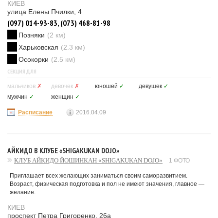
КИЕВ
улица Елены Пчилки, 4
(097) 014-93-83, (073) 468-81-98
Позняки
(2 км)
Харьковская
(2.3 км)
Осокорки
(2.5 км)
СЕКЦИЯ ДЛЯ
мальчиков
✗
девочек
✗
юношей
✓
девушек
✓
мужчин
✓
женщин
✓
Расписание
2016.04.09
АЙКИДО В КЛУБЕ «SHIGAKUKAN DOJO»
КЛУБ АЙКИДО ЙОШИНКАН «SHIGAKUKAN DOJO»
1 ФОТО
Приглашает всех желающих заниматься своим саморазвитием.
Возраст, физическая подготовка и пол не имеют значения, главное —
желание.
КИЕВ
проспект Петра Григоренко, 26а