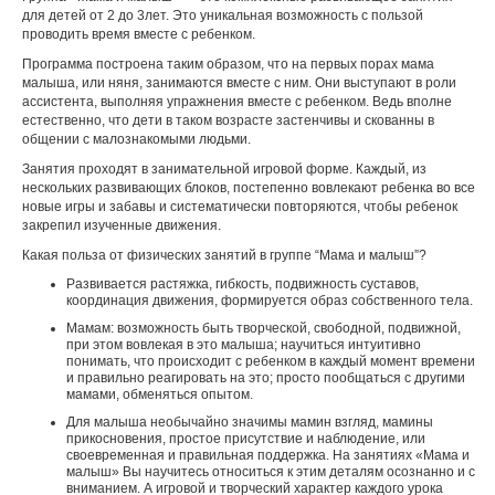
для детей от 2 до 3лет. Это уникальная возможность с пользой
проводить время вместе с ребенком.
Программа построена таким образом, что на первых порах мама
малыша, или няня, занимаются вместе с ним. Они выступают в роли
ассистента, выполняя упражнения вместе с ребенком. Ведь вполне
естественно, что дети в таком возрасте застенчивы и скованны в
общении с малознакомыми людьми.
Занятия проходят в занимательной игровой форме. Каждый, из
нескольких развивающих блоков, постепенно вовлекают ребенка во все
новые игры и забавы и систематически повторяются, чтобы ребенок
закрепил изученные движения.
Какая польза от физических занятий в группе “Мама и малыш”?
Развивается растяжка, гибкость, подвижность суставов,
координация движения, формируется образ собственного тела.
Мамам: возможность быть творческой, свободной, подвижной,
при этом вовлекая в это малыша; научиться интуитивно
понимать, что происходит с ребенком в каждый момент времени
и правильно реагировать на это; просто пообщаться с другими
мамами, обменяться опытом.
Для малыша необычайно значимы мамин взгляд, мамины
прикосновения, простое присутствие и наблюдение, или
своевременная и правильная поддержка. На занятиях «Мама и
малыш» Вы научитесь относиться к этим деталям осознанно и с
вниманием. А игровой и творческий характер каждого урока