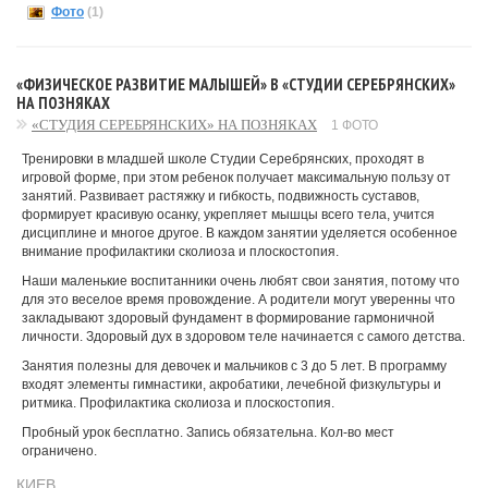
Фото
(1)
«ФИЗИЧЕСКОЕ РАЗВИТИЕ МАЛЫШЕЙ» В «СТУДИИ СЕРЕБРЯНСКИХ»
НА ПОЗНЯКАХ
«СТУДИЯ СЕРЕБРЯНСКИХ» НА ПОЗНЯКАХ
1 ФОТО
Тренировки в младшей школе Студии Серебрянских, проходят в
игровой форме, при этом ребенок получает максимальную пользу от
занятий. Развивает растяжку и гибкость, подвижность суставов,
формирует красивую осанку, укрепляет мышцы всего тела, учится
дисциплине и многое другое. В каждом занятии уделяется особенное
внимание профилактики сколиоза и плоскостопия.
Наши маленькие воспитанники очень любят свои занятия, потому что
для это веселое время провождение. А родители могут уверенны что
закладывают здоровый фундамент в формирование гармоничной
личности. Здоровый дух в здоровом теле начинается с самого детства.
Занятия полезны для девочек и мальчиков с 3 до 5 лет. В программу
входят элементы гимнастики, акробатики, лечебной физкультуры и
ритмика. Профилактика сколиоза и плоскостопия.
Пробный урок бесплатно. Запись обязательна. Кол-во мест
ограничено.
КИЕВ