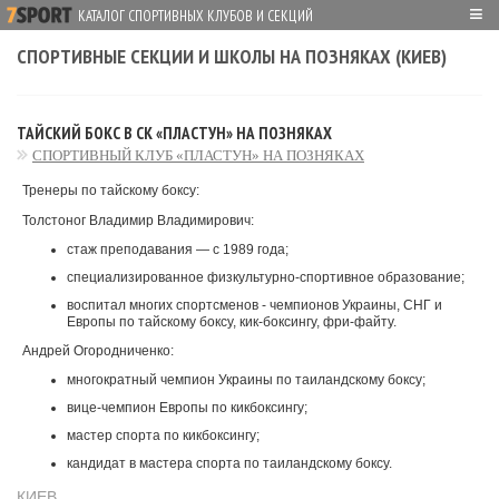
≡
КАТАЛОГ СПОРТИВНЫХ КЛУБОВ И СЕКЦИЙ
СПОРТИВНЫЕ СЕКЦИИ И ШКОЛЫ НА ПОЗНЯКАХ (КИЕВ)
ТАЙСКИЙ БОКС В СК «ПЛАСТУН» НА ПОЗНЯКАХ
СПОРТИВНЫЙ КЛУБ «ПЛАСТУН» НА ПОЗНЯКАХ
Тренеры по тайскому боксу:
Толстоног Владимир Владимирович:
стаж преподавания — с 1989 года;
специализированное физкультурно-спортивное образование;
воспитал многих спортсменов - чемпионов Украины, СНГ и
Европы по тайскому боксу, кик-боксингу, фри-файту.
Андрей Огородниченко:
многократный чемпион Украины по таиландскому боксу;
вице-чемпион Европы по кикбоксингу;
мастер спорта по кикбоксингу;
кандидат в мастера спорта по таиландскому боксу.
КИЕВ