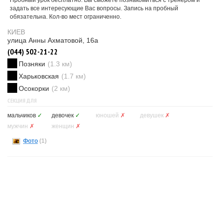
Пробный урок бесплатно. Вы сможете познакомиться с тренером и
задать все интересующие Вас вопросы. Запись на пробный
обязательна. Кол-во мест ограниченно.
КИЕВ
улица Анны Ахматовой, 16а
(044) 502-21-22
Позняки
(1.3 км)
Харьковская
(1.7 км)
Осокорки
(2 км)
СЕКЦИЯ ДЛЯ
мальчиков
✓
девочек
✓
юношей
✗
девушек
✗
мужчин
✗
женщин
✗
Фото
(1)