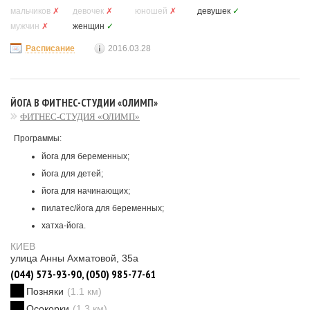
мальчиков
✗
девочек
✗
юношей
✗
девушек
✓
мужчин
✗
женщин
✓
Расписание
2016.03.28
ЙОГА В ФИТНЕС-СТУДИИ «ОЛИМП»
ФИТНЕС-СТУДИЯ «ОЛИМП»
Программы:
йога для беременных;
йога для детей;
йога для начинающих;
пилатес/йога для беременных;
хатха-йога.
КИЕВ
улица Анны Ахматовой, 35а
(044) 573-93-90, (050) 985-77-61
Позняки
(1.1 км)
Осокорки
(1.3 км)