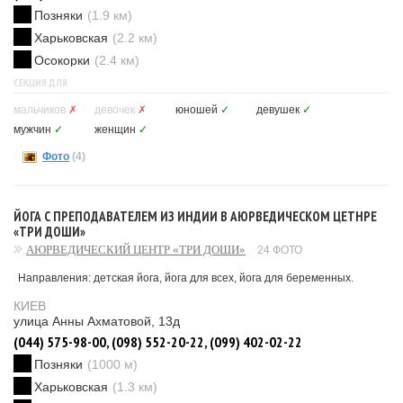
Позняки
(1.9 км)
Харьковская
(2.2 км)
Осокорки
(2.4 км)
СЕКЦИЯ ДЛЯ
мальчиков
✗
девочек
✗
юношей
✓
девушек
✓
мужчин
✓
женщин
✓
Фото
(4)
ЙОГА С ПРЕПОДАВАТЕЛЕМ ИЗ ИНДИИ В АЮРВЕДИЧЕСКОМ ЦЕТНРЕ
«ТРИ ДОШИ»
АЮРВЕДИЧЕСКИЙ ЦЕНТР «ТРИ ДОШИ»
24 ФОТО
Направления: детская йога, йога для всех, йога для беременных.
КИЕВ
улица Анны Ахматовой, 13д
(044) 575-98-00, (098) 552-20-22, (099) 402-02-22
Позняки
(1000 м)
Харьковская
(1.3 км)