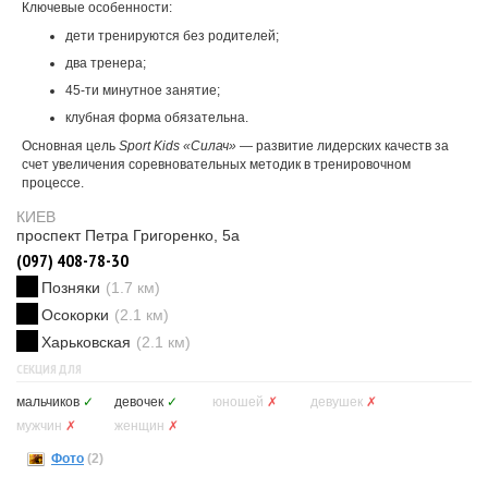
Ключевые особенности:
дети тренируются без родителей;
два тренера;
45-ти минутное занятие;
клубная форма обязательна.
Основная цель
Sport Kids «Силач»
— развитие лидерских качеств за
счет увеличения соревновательных методик в тренировочном
процессе.
КИЕВ
проспект Петра Григоренко, 5а
(097) 408-78-30
Позняки
(1.7 км)
Осокорки
(2.1 км)
Харьковская
(2.1 км)
СЕКЦИЯ ДЛЯ
мальчиков
✓
девочек
✓
юношей
✗
девушек
✗
мужчин
✗
женщин
✗
Фото
(2)