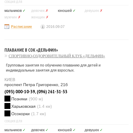
СЕКЦИЯ ДЛЯ
мальчиков
✓
девочек
✗
юношей
✓
девушек
✗
мужчин
✗
женщин
✗
Расписание
2016.09.07
ПЛАВАНИЕ В СОК «ДЕЛЬФИН»
СПОРТИВНО-ОЗДОРОВИТЕЛЬНЫЙ КЛУБ «ДЕЛЬФИН»
Групповые занятия по обучению плаванию для детей и
индивидуальные занятия для взрослых.
КИЕВ
проспект Петра Григоренко, 21б
(093) 000-10-39, (096) 261-31-33
Позняки
(900 м)
Харьковская
(1.4 км)
Осокорки
(1.7 км)
СЕКЦИЯ ДЛЯ
мальчиков
✓
девочек
✓
юношей
✓
девушек
✓