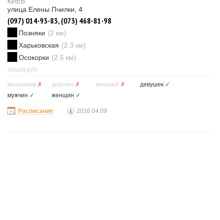
КИЕВ
улица Елены Пчилки, 4
(097) 014-93-83, (073) 468-81-98
Позняки
(2 км)
Харьковская
(2.3 км)
Осокорки
(2.5 км)
СЕКЦИЯ ДЛЯ
мальчиков
✗
девочек
✗
юношей
✗
девушек
✓
мужчин
✓
женщин
✓
Расписание
2016.04.09