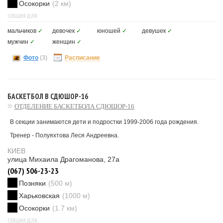
Осокорки
(2 км)
СЕКЦИЯ ДЛЯ
мальчиков
✓
девочек
✓
юношей
✓
девушек
✓
мужчин
✓
женщин
✓
Фото
(3)
Расписание
БАСКЕТБОЛ В СДЮШОР-16
ОТДЕЛЕНИЕ БАСКЕТБОЛА СДЮШОР-16
В секции занимаются дети и подростки 1999-2006 года рождения.
Тренер - Полуяхтова Леся Андреевна.
КИЕВ
улица Михаила Драгоманова, 27а
(067) 506-23-23
Позняки
(500 м)
Харьковская
(1000 м)
Осокорки
(1.7 км)
СЕКЦИЯ ДЛЯ