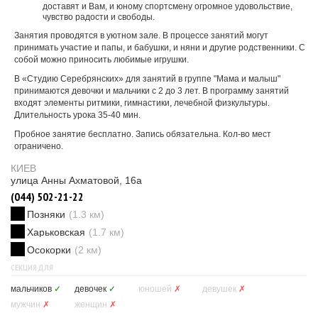
доставят и Вам, и юному спортсмену огромное удовольствие,
чувство радости и свободы.
Занятия проводятся в уютном зале. В процессе занятий могут
принимать участие и папы, и бабушки, и няни и другие родственники. C
собой можно приносить любимые игрушки.
В «Студию Серебрянских» для занятий в группе "Мама и малыш"
принимаются девочки и мальчики с 2 до 3 лет. В программу занятий
входят элементы ритмики, гимнастики, лечебной физкультуры.
Длительность урока 35-40 мин.
Пробное занятие бесплатно. Запись обязательна. Кол-во мест
ограничено.
КИЕВ
улица Анны Ахматовой, 16а
(044) 502-21-22
Позняки
(1.3 км)
Харьковская
(1.7 км)
Осокорки
(2 км)
СЕКЦИЯ ДЛЯ
мальчиков
✓
девочек
✓
юношей
✗
девушек
✗
мужчин
✗
женщин
✗