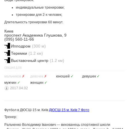
Виды тренировок:
индивидуальные тренировки;
тренировки для 2-х человек;
Длительность тренировки 60 минут.
Киев
проспект Академика Глушкова, 9
(095) 560-11-66
Ипподром
(300 м)
Теремки
(1.2 км)
Выставочный центр
(1.2 км)
СЕКЦИЯ ДЛЯ
мальчиков
✗
девочек
✗
юношей
✓
девушек
✓
мужчин
✓
женщин
✓
2017.04.02
Футбол в ДЮСШ-15 м. Київ
ДЮСШ-15 м. Київ
7 Фото
Тренер:
Ральченко Володимир Іванович — вихованець спортивної школи