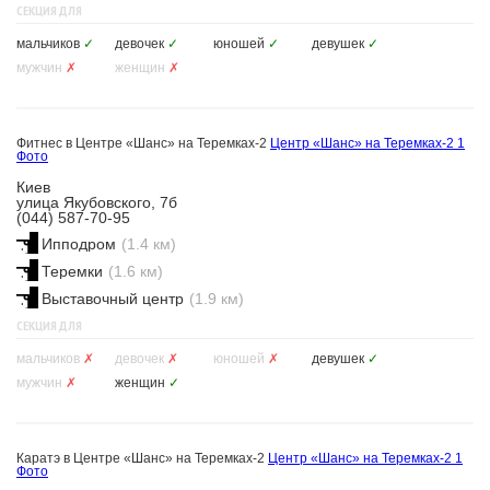
СЕКЦИЯ ДЛЯ
мальчиков
✓
девочек
✓
юношей
✓
девушек
✓
мужчин
✗
женщин
✗
Фитнес в Центре «Шанс» на Теремках-2
Центр «Шанс» на Теремках-2
1
Фото
Киев
улица Якубовского, 7б
(044) 587-70-95
Ипподром
(1.4 км)
Теремки
(1.6 км)
Выставочный центр
(1.9 км)
СЕКЦИЯ ДЛЯ
мальчиков
✗
девочек
✗
юношей
✗
девушек
✓
мужчин
✗
женщин
✓
Каратэ в Центре «Шанс» на Теремках-2
Центр «Шанс» на Теремках-2
1
Фото