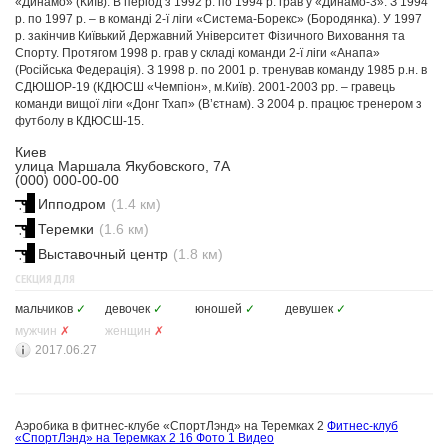
«Динамо» (Київ). В період з 1992 р. по 1994 р. грав у «Динамо-3». З 1994
р. по 1997 р. – в команді 2-ї ліги «Система-Борекс» (Бородянка). У 1997
р. закінчив Київький Державний Університет Фізичного Виховання та
Спорту. Протягом 1998 р. грав у складі команди 2-ї ліги «Анапа»
(Російська Федерація). З 1998 р. по 2001 р. тренував команду 1985 р.н. в
СДЮШОР-19 (КДЮСШ «Чемпіон», м.Київ). 2001-2003 рр. – гравець
команди вищої ліги «Донг Тхап» (В’єтнам). З 2004 р. працює тренером з
футболу в КДЮСШ-15.
Киев
улица Маршала Якубовского, 7А
(000) 000-00-00
Ипподром
(1.4 км)
Теремки
(1.6 км)
Выставочный центр
(1.8 км)
СЕКЦИЯ ДЛЯ
мальчиков
✓
девочек
✓
юношей
✓
девушек
✓
мужчин
✗
женщин
✗
2017.06.27
Аэробика в фитнес-клубе «СпортЛэнд» на Теремках 2
Фитнес-клуб
«СпортЛэнд» на Теремках 2
16 Фото
1 Видео