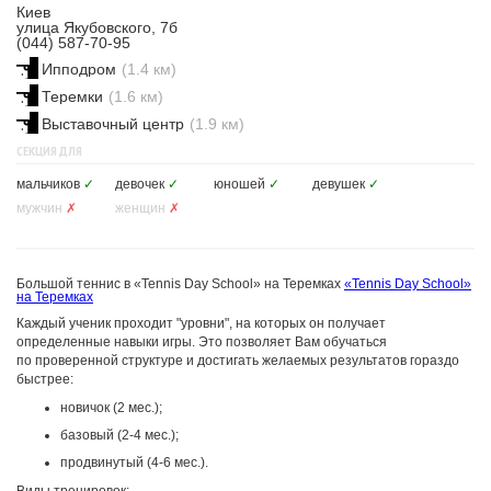
Киев
улица Якубовского, 7б
(044) 587-70-95
Ипподром
(1.4 км)
Теремки
(1.6 км)
Выставочный центр
(1.9 км)
СЕКЦИЯ ДЛЯ
мальчиков
✓
девочек
✓
юношей
✓
девушек
✓
мужчин
✗
женщин
✗
Большой теннис в «Tennis Day School» на Теремках
«Tennis Day School»
на Теремках
Каждый ученик проходит "уровни", на которых он получает
определенные навыки игры. Это позволяет Вам обучаться
по проверенной структуре и достигать желаемых результатов гораздо
быстрее:
новичок (2 мес.);
базовый (2-4 мес.);
продвинутый (4-6 мес.).