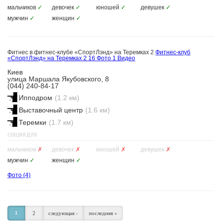
мальчиков
✓
девочек
✓
юношей
✓
девушек
✓
мужчин
✓
женщин
✓
Фитнес в фитнес-клубе «СпортЛэнд» на Теремках 2
Фитнес-клуб
«СпортЛэнд» на Теремках 2
16 Фото
1 Видео
Киев
улица Маршала Якубовского, 8
(044) 240-84-17
Ипподром
(1.2 км)
Выставочный центр
(1.6 км)
Теремки
(1.7 км)
СЕКЦИЯ ДЛЯ
мальчиков
✗
девочек
✗
юношей
✗
девушек
✗
мужчин
✓
женщин
✓
Фото
(4)
1
2
следующая ›
последняя »