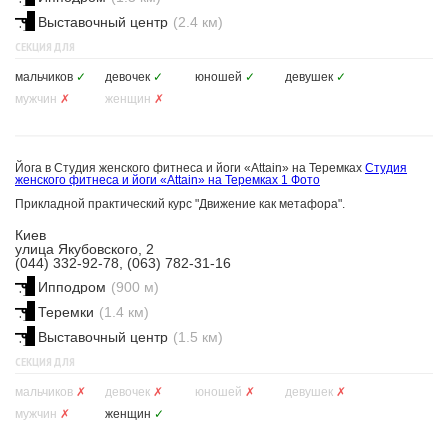
Выставочный центр
(2.4 км)
СЕКЦИЯ ДЛЯ
мальчиков
✓
девочек
✓
юношей
✓
девушек
✓
мужчин
✗
женщин
✗
Йога в Студия женского фитнеса и йоги «Attain» на Теремках
Студия
женского фитнеса и йоги «Attain» на Теремках
1 Фото
Прикладной практический курс "Движение как метафора".
Киев
улица Якубовского, 2
(044) 332-92-78, (063) 782-31-16
Ипподром
(900 м)
Теремки
(1.4 км)
Выставочный центр
(1.5 км)
СЕКЦИЯ ДЛЯ
мальчиков
✗
девочек
✗
юношей
✗
девушек
✗
мужчин
✗
женщин
✓