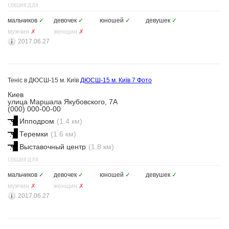
СЕКЦИЯ ДЛЯ
мальчиков
✓
девочек
✓
юношей
✓
девушек
✓
мужчин
✗
женщин
✗
2017.06.27
Теніс в ДЮСШ-15 м. Київ
ДЮСШ-15 м. Київ
7 Фото
Киев
улица Маршала Якубовского, 7А
(000) 000-00-00
Ипподром
(1.4 км)
Теремки
(1.6 км)
Выставочный центр
(1.8 км)
СЕКЦИЯ ДЛЯ
мальчиков
✓
девочек
✓
юношей
✓
девушек
✓
мужчин
✗
женщин
✗
2017.06.27