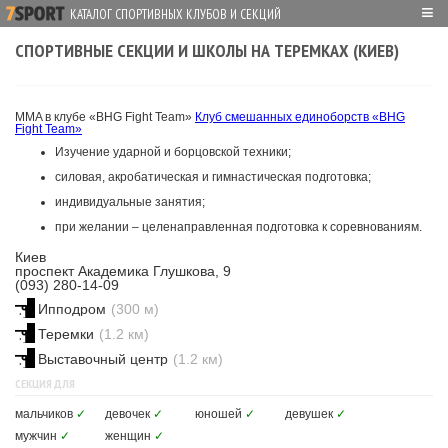
≡
КАТАЛОГ СПОРТИВНЫХ КЛУБОВ И СЕКЦИЙ
СПОРТИВНЫЕ СЕКЦИИ И ШКОЛЫ НА ТЕРЕМКАХ (КИЕВ)
MMA в клубе «BHG Fight Team»
Клуб смешанных единоборств «BHG
Fight Team»
Изучение ударной и борцовской техники;
силовая, акробатическая и гимнастическая подготовка;
индивидуальные занятия;
при желании – целенаправленная подготовка к соревнованиям.
Киев
проспект Академика Глушкова, 9
(093) 280-14-09
Ипподром
(300 м)
Теремки
(1.2 км)
Выставочный центр
(1.2 км)
СЕКЦИЯ ДЛЯ
мальчиков
✓
девочек
✓
юношей
✓
девушек
✓
мужчин
✓
женщин
✓