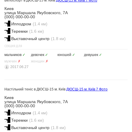
Велоспорт в ДЮСШ-15 м. Київ
ДЮСШ-15 м. Київ
7 Фото
Киев
улица Маршала Якубовского, 7А
(000) 000-00-00
Ипподром
(1.4 км)
Теремки
(1.6 км)
Выставочный центр
(1.8 км)
СЕКЦИЯ ДЛЯ
мальчиков
✓
девочек
✓
юношей
✓
девушек
✓
мужчин
✗
женщин
✗
2017.06.27
Настільний теніс в ДЮСШ-15 м. Київ
ДЮСШ-15 м. Київ
7 Фото
Киев
улица Маршала Якубовского, 7А
(000) 000-00-00
Ипподром
(1.4 км)
Теремки
(1.6 км)
Выставочный центр
(1.8 км)