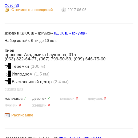
Фото
(3)
Стоимость посещений
2017.06.05
Дзюдо в КДЮСШ «Триумф»
КДЮСШ «Триумф»
Набор детей с 6-ти до 10 лет.
Киев
проспект Академика Глушкова, 31а
(063) 322-64-77, (067) 799-50-59, (099) 646-75-60
Теремки
(100 м)
Ипподром
(1.5 км)
Выставочный центр
(2.4 км)
СЕКЦИЯ ДЛЯ
мальчиков
✓
девочек
✓
юношей
✗
девушек
✗
мужчин
✗
женщин
✗
Расписание