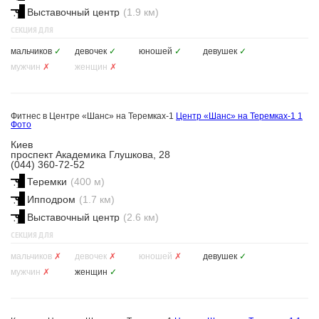
Выставочный центр
(1.9 км)
СЕКЦИЯ ДЛЯ
мальчиков
✓
девочек
✓
юношей
✓
девушек
✓
мужчин
✗
женщин
✗
Фитнес в Центре «Шанс» на Теремках-1
Центр «Шанс» на Теремках-1
1
Фото
Киев
проспект Академика Глушкова, 28
(044) 360-72-52
Теремки
(400 м)
Ипподром
(1.7 км)
Выставочный центр
(2.6 км)
СЕКЦИЯ ДЛЯ
мальчиков
✗
девочек
✗
юношей
✗
девушек
✓
мужчин
✗
женщин
✓