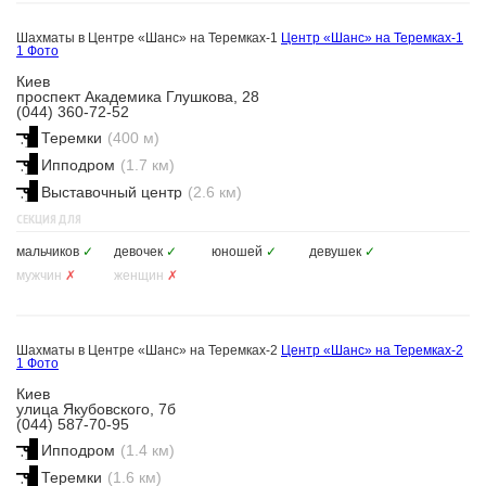
Шахматы в Центре «Шанс» на Теремках-1
Центр «Шанс» на Теремках-1
1 Фото
Киев
проспект Академика Глушкова, 28
(044) 360-72-52
Теремки
(400 м)
Ипподром
(1.7 км)
Выставочный центр
(2.6 км)
СЕКЦИЯ ДЛЯ
мальчиков
✓
девочек
✓
юношей
✓
девушек
✓
мужчин
✗
женщин
✗
Шахматы в Центре «Шанс» на Теремках-2
Центр «Шанс» на Теремках-2
1 Фото
Киев
улица Якубовского, 7б
(044) 587-70-95
Ипподром
(1.4 км)
Теремки
(1.6 км)