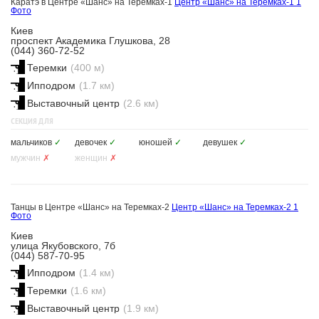
Каратэ в Центре «Шанс» на Теремках-1
Центр «Шанс» на Теремках-1
1
Фото
Киев
проспект Академика Глушкова, 28
(044) 360-72-52
Теремки
(400 м)
Ипподром
(1.7 км)
Выставочный центр
(2.6 км)
СЕКЦИЯ ДЛЯ
мальчиков
✓
девочек
✓
юношей
✓
девушек
✓
мужчин
✗
женщин
✗
Танцы в Центре «Шанс» на Теремках-2
Центр «Шанс» на Теремках-2
1
Фото
Киев
улица Якубовского, 7б
(044) 587-70-95
Ипподром
(1.4 км)
Теремки
(1.6 км)
Выставочный центр
(1.9 км)