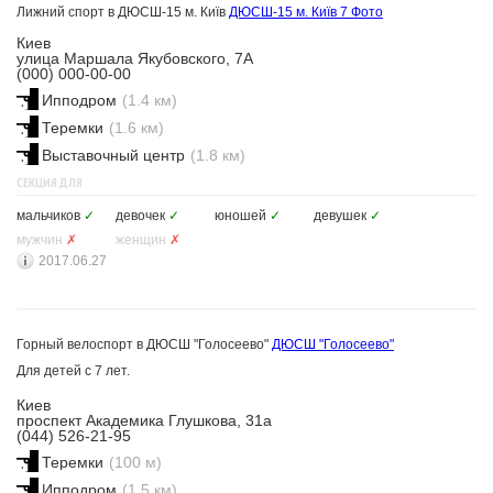
Лижний спорт в ДЮСШ-15 м. Київ
ДЮСШ-15 м. Київ
7 Фото
Киев
улица Маршала Якубовского, 7А
(000) 000-00-00
Ипподром
(1.4 км)
Теремки
(1.6 км)
Выставочный центр
(1.8 км)
СЕКЦИЯ ДЛЯ
мальчиков
✓
девочек
✓
юношей
✓
девушек
✓
мужчин
✗
женщин
✗
2017.06.27
Горный велоспорт в ДЮСШ "Голосеево"
ДЮСШ "Голосеево"
Для детей с 7 лет.
Киев
проспект Академика Глушкова, 31а
(044) 526-21-95
Теремки
(100 м)
Ипподром
(1.5 км)