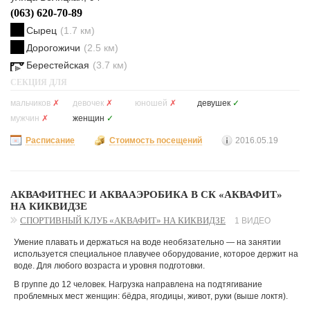
(063) 620-70-89
Сырец
(1.7 км)
Дорогожичи
(2.5 км)
Берестейская
(3.7 км)
СЕКЦИЯ ДЛЯ
мальчиков
✗
девочек
✗
юношей
✗
девушек
✓
мужчин
✗
женщин
✓
Расписание
Стоимость посещений
2016.05.19
АКВАФИТНЕС И АКВААЭРОБИКА В СК «АКВАФИТ»
НА КИКВИДЗЕ
СПОРТИВНЫЙ КЛУБ «АКВАФИТ» НА КИКВИДЗЕ
1 ВИДЕО
Умение плавать и держаться на воде необязательно — на занятии
используется специальное плавучее оборудование, которое держит на
воде. Для любого возраста и уровня подготовки.
В группе до 12 человек. Нагрузка направлена на подтягивание
проблемных мест женщин: бёдра, ягодицы, живот, руки (выше локтя).