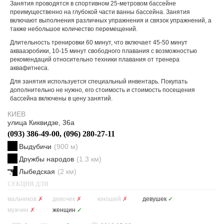
Занятия проводятся в спортивном 25-метровом бассейне
преимущественно на глубокой части ванны бассейна. Занятия
включают выполнения различных упражнения и связок упражнений, а
также небольшое количество перемещений.
Длительность тренировки 60 минут, что включает 45-50 минут
аквааэробики, 10-15 минут свободного плавания с возможностью
рекомендаций относительно техники плавания от тренера
аквафитнеса.
Для занятия используется специальный инвентарь. Покупать
дополнительно не нужно, его стоимость и стоимость посещения
бассейна включены в цену занятий.
КИЕВ
улица Киквидзе, 36а
(093) 386-49-00, (096) 280-27-11
Выдубичи
(900 м)
Дружбы народов
(1.3 км)
Лыбедская
(2 км)
СЕКЦИЯ ДЛЯ
мальчиков
✗
девочек
✗
юношей
✗
девушек
✓
мужчин
✗
женщин
✓