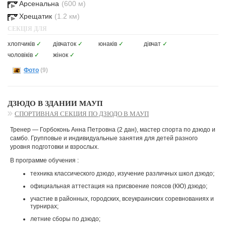
Арсенальна
(600 м)
Хрещатик
(1.2 км)
СЕКЦІЯ ДЛЯ
хлопчиків
✓
дівчаток
✓
юнаків
✓
дівчат
✓
чоловіків
✓
жінок
✓
Фото
(9)
ДЗЮДО В ЗДАНИИ МАУП
СПОРТИВНАЯ СЕКЦИЯ ПО ДЗЮДО В МАУП
Тренер — Горбоконь Анна Петровна (2 дан), мастер спорта по дзюдо и
самбо. Групповые и индивидуальные занятия для детей разного
уровня подготовки и взрослых.
В программе обучения :
техника классического дзюдо, изучение различных школ дзюдо;
официальная аттестация на присвоение поясов (КЮ) дзюдо;
участие в районных, городских, всеукраинских соревнованиях и
турнирах;
летние сборы по дзюдо;