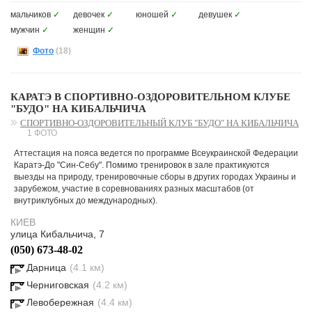
мальчиков
✓
девочек
✓
юношей
✓
девушек
✓
мужчин
✓
женщин
✓
Фото
(18)
КАРАТЭ В СПОРТИВНО-ОЗДОРОВИТЕЛЬНОМ КЛУБЕ
"БУДО" НА КИБАЛЬЧИЧА
СПОРТИВНО-ОЗДОРОВИТЕЛЬНЫЙ КЛУБ "БУДО" НА КИБАЛЬЧИЧА
1 ФОТО
Аттестация на пояса ведется по программе Всеукраинской Федерации
Каратэ-До "Син-Себу". Помимо тренировок в зале практикуются
выезды на природу, тренировочные сборы в других городах Украины и
зарубежом, участие в соревнованиях разных масштабов (от
внутриклубных до международных).
КИЕВ
улица Кибальчича, 7
(050) 673-48-02
Дарница
(4.1 км)
Черниговская
(4.2 км)
Левобережная
(4.4 км)