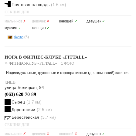
Почтовая площадь
(1.6 км)
СЕКЦИЯ ДЛЯ
мальчиков
✗
девочек
✗
юношей
✓
девушек
✓
мужчин
✓
женщин
✓
Фото
(5)
ЙОГА В ФИТНЕС-КЛУБЕ «FITTALL»
ФИТНЕС-КЛУБ «FITTALL»
1 ФОТО
Индивидуальные, групповые и корпоративные (для компаний) занятия.
КИЕВ
улица Белицкая, 94
(063) 620-70-89
Сырец
(1.7 км)
Дорогожичи
(2.5 км)
Берестейская
(3.7 км)
СЕКЦИЯ ДЛЯ
мальчиков
✗
девочек
✗
юношей
✗
девушек
✓