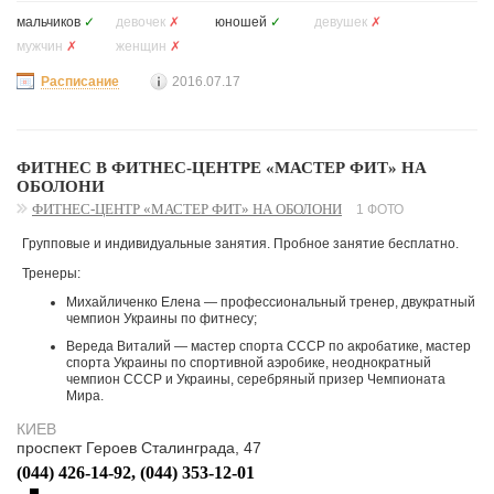
мальчиков
✓
девочек
✗
юношей
✓
девушек
✗
мужчин
✗
женщин
✗
Расписание
2016.07.17
ФИТНЕС В ФИТНЕС-ЦЕНТРЕ «МАСТЕР ФИТ» НА
ОБОЛОНИ
ФИТНЕС-ЦЕНТР «МАСТЕР ФИТ» НА ОБОЛОНИ
1 ФОТО
Групповые и индивидуальные занятия. Пробное занятие бесплатно.
Тренеры:
Михайличенко Елена — профессиональный тренер, двукратный
чемпион Украины по фитнесу;
Вереда Виталий — мастер спорта СССР по акробатике, мастер
спорта Украины по спортивной аэробике, неоднократный
чемпион СССР и Украины, серебряный призер Чемпионата
Мира.
КИЕВ
проспект Героев Сталинграда, 47
(044) 426-14-92, (044) 353-12-01