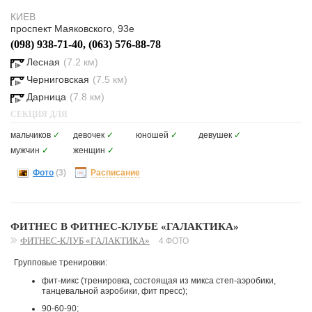
КИЕВ
проспект Маяковского, 93е
(098) 938-71-40, (063) 576-88-78
Лесная
(7.2 км)
Черниговская
(7.5 км)
Дарница
(7.8 км)
СЕКЦИЯ ДЛЯ
мальчиков
✓
девочек
✓
юношей
✓
девушек
✓
мужчин
✓
женщин
✓
Фото
(3)
Расписание
ФИТНЕС В ФИТНЕС-КЛУБЕ «ГАЛАКТИКА»
ФИТНЕС-КЛУБ «ГАЛАКТИКА»
4 ФОТО
Групповые тренировки:
фит-микс (тренировка, состоящая из микса степ-аэробики,
танцевальной аэробики, фит пресс);
90-60-90;