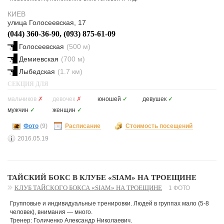
КИЕВ
улица Голосеевская, 17
(044) 360-36-90, (093) 875-61-09
Голосеевская
(500 м)
Демиевская
(700 м)
Лыбедская
(1.7 км)
СЕКЦИЯ ДЛЯ
мальчиков
✗
девочек
✗
юношей
✓
девушек
✓
мужчин
✓
женщин
✓
Фото
(9)
Расписание
Стоимость посещений
2016.05.19
ТАЙСКИЙ БОКС В КЛУБЕ «SIAM» НА ТРОЕЩИНЕ
КЛУБ ТАЙСКОГО БОКСА «SIAM» НА ТРОЕЩИНЕ
1 ФОТО
Групповые и индивидуальные тренировки. Людей в группах мало (5-8
человек), внимания — много.
Тренер: Голиченко Александр Николаевич.