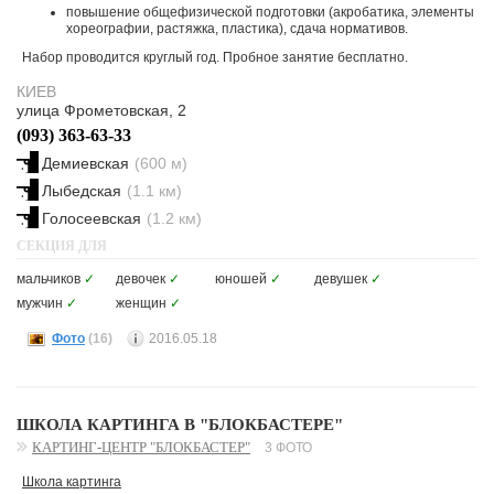
повышение общефизической подготовки (акробатика, элементы
хореографии, растяжка, пластика), сдача нормативов.
Набор проводится круглый год. Пробное занятие бесплатно.
КИЕВ
улица Фрометовская, 2
(093) 363-63-33
Демиевская
(600 м)
Лыбедская
(1.1 км)
Голосеевская
(1.2 км)
СЕКЦИЯ ДЛЯ
мальчиков
✓
девочек
✓
юношей
✓
девушек
✓
мужчин
✓
женщин
✓
Фото
(16)
2016.05.18
ШКОЛА КАРТИНГА В "БЛОКБАСТЕРЕ"
КАРТИНГ-ЦЕНТР "БЛОКБАСТЕР"
3 ФОТО
Школа картинга