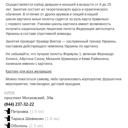
Осуществляется набор девушек и юношей в возрасте от 8 до 25
лет. Занятия состоят из теоретического курса и практического
обучения. В отличие от других кружков и секций в нашей
школе картинга юные пилоты садятся за руль карта буквально
с первого занятия. Ученики школы картинга имеют возможность
получить национальную лицензию пилота Федерации автоспорта
Украины в составе спротивной команды.
Занятия проводит Крамар Виктор — заслуженный тренер Украины,
наставник действующего чемпиона Украины по картингу.
Не забывайте, что лучшие пилоты Формулы 1, включая Фернандо
Алонсо, Айртона Сенну, Михаэля Шумахера и Кими Райконена,
начинали именно с картинга.
Картинг для всех желающих
Можно покататься самому, либо организовать корпоратив, фуршетное
мероприятие, тим-билдинг, детский праздник.
КИЕВ
проспект Московский, 34в
(044) 237-32-22
Петровка
(1.5 км)
Тараса Шевченко
(1.8 км)
Оболонь
(2.3 км)