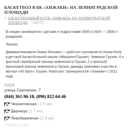
БАСКЕТБОЛ В БК «ХИЖАКИ» НА ЛЕНИНГРАДСКОЙ
ПЛОЩАДИ
БАСКЕТБОЛЬНЫЙ КЛУБ «ХИЖАКИ» НА ЛЕНИНГРАДСКОЙ
ПЛОЩАДИ
1 ФОТО
В секции занимаются с детьми и подростками 2000 и 2004 ― 2008 гг
рождения.
Тренер:
Джимшелеишвили Леван Ионович ― работал тренером по баскетболу
в детской баскетбольной школе «Мерани»(Грузия). Чемпион Грузии, 4-х
кратный серебряный призер чемпионата Грузии, 2-х кратный
бронзовый призер чемпионата Грузии, дважды принимал участие в
матчах «All stars», Грузия. Работает тренером в БК «Хижаки» с 2011
года.
КИЕВ
улица Сергиенко, 7
(044) 361-96-18, (096) 822-64-46
Черниговская
(1.6 км)
Дарница
(1.7 км)
Левобережная
(2.4 км)
СЕКЦИЯ ДЛЯ