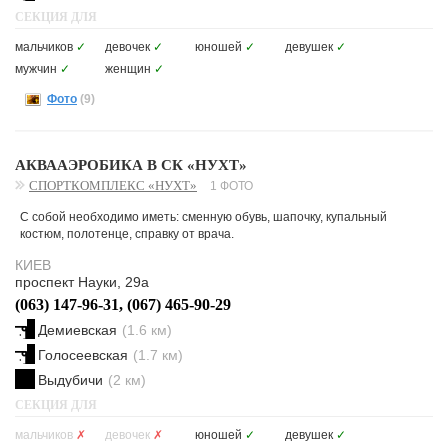
СЕКЦИЯ ДЛЯ
мальчиков
✓
девочек
✓
юношей
✓
девушек
✓
мужчин
✓
женщин
✓
Фото
(9)
АКВААЭРОБИКА В СК «НУХТ»
СПОРТКОМПЛЕКС «НУХТ»
1 ФОТО
С собой необходимо иметь: сменную обувь, шапочку, купальный
костюм, полотенце, справку от врача.
КИЕВ
проспект Науки, 29а
(063) 147-96-31, (067) 465-90-29
Демиевская
(1.6 км)
Голосеевская
(1.7 км)
Выдубичи
(2 км)
СЕКЦИЯ ДЛЯ
мальчиков
✗
девочек
✗
юношей
✓
девушек
✓