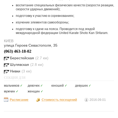
воспитание специальных физических качеств (скорости реакции,
скорости ударных движений);
подготовку к участию в соревнованиях;
изучение элементов самообороны;
подготовку к сдаче на пояса. Проводится под эгидой
международной федерации United Karate Shoto Kan Shfaram.
КИЕВ
улица Героев Севастополя, 35
(063) 463-18-02
Берестейская
(2.7 км)
Шулявская
(2.8 км)
Нивки
(3 км)
СЕКЦИЯ ДЛЯ
мальчиков
✓
девочек
✓
юношей
✓
девушек
✓
мужчин
✓
женщин
✓
Расписание
Стоимость посещений
2016.09.01