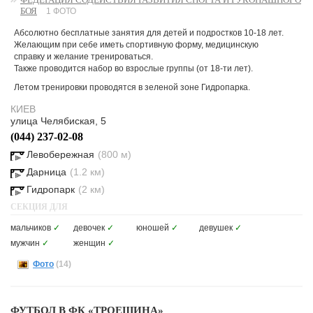
БОЯ
1 ФОТО
Абсолютно бесплатные занятия для детей и подростков 10-18 лет.
Желающим при себе иметь спортивную форму, медицинскую
справку и желание тренироваться.
Также проводится набор во взрослые группы (от 18-ти лет).
Летом тренировки проводятся в зеленой зоне Гидропарка.
КИЕВ
улица Челябиская, 5
(044) 237-02-08
Левобережная
(800 м)
Дарница
(1.2 км)
Гидропарк
(2 км)
СЕКЦИЯ ДЛЯ
мальчиков
✓
девочек
✓
юношей
✓
девушек
✓
мужчин
✓
женщин
✓
Фото
(14)
ФУТБОЛ В ФК «ТРОЕЩИНА»