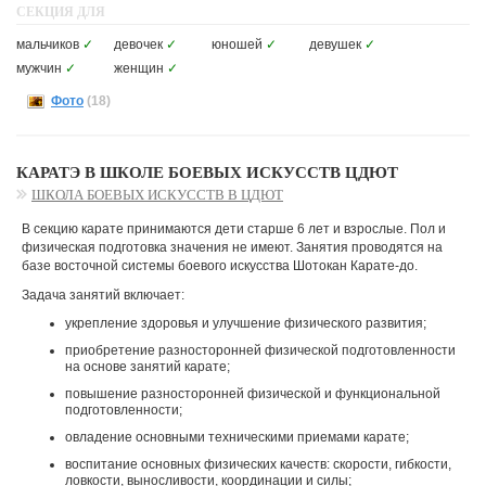
СЕКЦИЯ ДЛЯ
мальчиков
✓
девочек
✓
юношей
✓
девушек
✓
мужчин
✓
женщин
✓
Фото
(18)
КАРАТЭ В ШКОЛЕ БОЕВЫХ ИСКУССТВ ЦДЮТ
ШКОЛА БОЕВЫХ ИСКУССТВ В ЦДЮТ
В секцию карате принимаются дети старше 6 лет и взрослые. Пол и
физическая подготовка значения не имеют. Занятия проводятся на
базе восточной системы боевого искусства Шотокан Карате-до.
Задача занятий включает:
укрепление здоровья и улучшение физического развития;
приобретение разносторонней физической подготовленности
на основе занятий карате;
повышение разносторонней физической и функциональной
подготовленности;
овладение основными техническими приемами карате;
воспитание основных физических качеств: скорости, гибкости,
ловкости, выносливости, координации и силы;