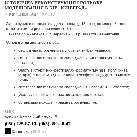
ІСТОРИЧНА РЕКОНСТРУКЦІЯ І РОЛЬОВЕ
МОДЕЛЮВАННЯ В КІР «КИЇВГРАД»
КІР "КИЇВГРАД"
9 ФОТО
Запрошуємо всіх, юнаків та дівчат віком від 15 років, які мають бажання
втілити в життя реалії минулих століть.
Заняття починаються з 15 вересня 2013 р. Заняття
безкоштовні
.
Основні види діяльності клуба:
оволодіння історичним та спортивним фехтуванням;
виготовлення костюмів та спорядження Київської Русі 12-14
століття;
участь в історичних фестивалях формату “Living History” (жива
історія), з повним відтворенням атмосфери та духу стародавніх
часів;
виготовлення костюмів та спорядження Європи 13-16 століття;
участь у фестивалях-іграх рольового моделювання;
організація походів, турнірів та рольових ігор.
КИЇВ
вулиця Кловський спуск, 8
(050) 725-87-13, (063) 350-38-47
Кловська
(600 м)