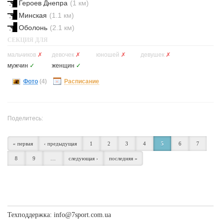
Героев Днепра
(1 км)
Минская
(1.1 км)
Оболонь
(2.1 км)
СЕКЦИЯ ДЛЯ
мальчиков
✗
девочек
✗
юношей
✗
девушек
✗
мужчин
✓
женщин
✓
Фото
(4)
Расписание
Поделитесь:
« первая
‹ предыдущая
1
2
3
4
5
6
7
8
9
…
следующая ›
последняя »
Техподдержка:
info@7sport.com.ua