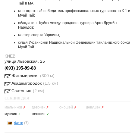
Тай IFMA;
многократный победитель профессиональных турниров по К-1 и
Муай Тай;
обладатель Кубка международного турнира Арка Дружбы
Народов;
мастер спорта Украины;
судья Украинской Национальной федерации таиландского бокса
Муай Тай.
КИЕВ
улица Львовская, 25
(093) 195-99-88
Житомирская
(300 м)
Академгородок
(1.5 км)
Святошин
(2 км)
СЕКЦИЯ ДЛЯ
мальчиков
✗
девочек
✗
юношей
✗
девушек
✗
мужчин
✓
женщин
✓
Фото
(7)