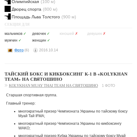
Олимпийская
(100 м)
Дворец спорта
(800 м)
Площадь Льва Толстого
(900 м)
СЕКЦИЯ ДЛЯ
мальчиков
✓
девочек
✓
юношей
✗
девушек
✗
мужчин
✓
женщин
✓
Фото
(6)
2016.10.14
ТАЙСКИЙ БОКС И КИКБОКСИНГ К-1 В «KOLYKHAN
TEAM» НА СВЯТОШИНО
KOLYKHAN MUAY THAI TEAM НА СВЯТОШИНО
1 ФОТО
Старшая спортивная группа.
Главный тренер:
многократный призер Чемпионата Украины по тайскому боксу
Муай Тай IFMA;
многократный призер Чемпионата Украины по кикбоксингу
WAKO;
многократный призер Кубка Украины по тайскому боксу Муай