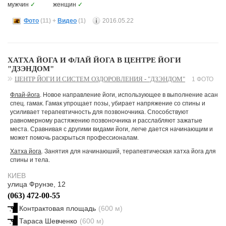
мужчин
✓
женщин
✓
Фото
(11)
+
Видео
(1)
2016.05.22
ХАТХА ЙОГА И ФЛАЙ ЙОГА В ЦЕНТРЕ ЙОГИ
"ДЗЭНДОМ"
ЦЕНТР ЙОГИ И СИСТЕМ ОЗДОРОВЛЕНИЯ - "ДЗЭНДОМ"
1 ФОТО
Флай-йога
. Новое направление йоги, использующее в выполнение асан
спец. гамак. Гамак упрощает позы, убирает напряжение со спины и
усиливает терапевтичность для позвоночника. Способствуют
равномерному растяжению позвоночника и расслабляют зажатые
места. Сравнивая с другими видами йоги, легче дается начинающим и
может помочь раскрыться профессионалам.
Хатха йога
.
Занятия для начинаюший, терапевтическая хатха йога для
спины и тела.
КИЕВ
улица Фрунзе, 12
(063) 472-00-55
Контрактовая площадь
(600 м)
Тараса Шевченко
(600 м)