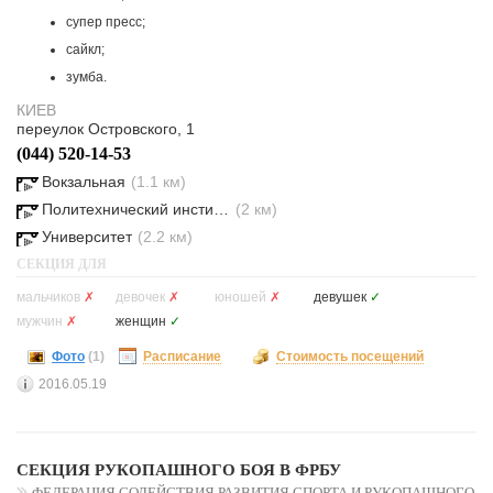
супер пресс;
сайкл;
зумба.
КИЕВ
переулок Островского, 1
(044) 520-14-53
Вокзальная
(1.1 км)
Политехнический институт
(2 км)
Университет
(2.2 км)
СЕКЦИЯ ДЛЯ
мальчиков
✗
девочек
✗
юношей
✗
девушек
✓
мужчин
✗
женщин
✓
Фото
(1)
Расписание
Стоимость посещений
2016.05.19
СЕКЦИЯ РУКОПАШНОГО БОЯ В ФРБУ
ФЕДЕРАЦИЯ СОДЕЙСТВИЯ РАЗВИТИЯ СПОРТА И РУКОПАШНОГО