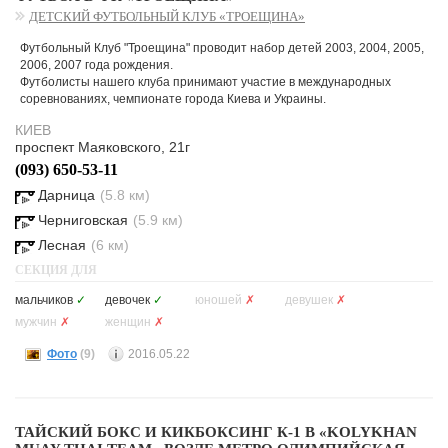
ДЕТСКИЙ ФУТБОЛЬНЫЙ КЛУБ «ТРОЕЩИНА»
Футбольный Клуб "Троещина" проводит набор детей 2003, 2004, 2005,
2006, 2007 года рождения.
Футболисты нашего клуба принимают участие в международных
соревнованиях, чемпионате города Киева и Украины.
КИЕВ
проспект Маяковского, 21г
(093) 650-53-11
Дарница
(5.8 км)
Черниговская
(5.9 км)
Лесная
(6 км)
СЕКЦИЯ ДЛЯ
мальчиков
✓
девочек
✓
юношей
✗
девушек
✗
мужчин
✗
женщин
✗
Фото
(9)
2016.05.22
ТАЙСКИЙ БОКС И КИКБОКСИНГ К-1 В «KOLYKHAN