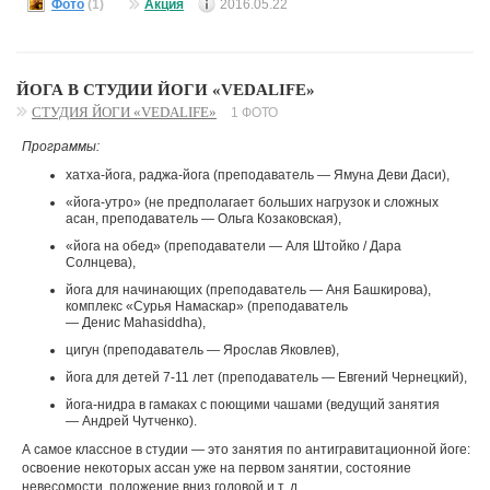
Фото
(1)
Акция
2016.05.22
ЙОГА В СТУДИИ ЙОГИ «VEDALIFE»
СТУДИЯ ЙОГИ «VEDALIFE»
1 ФОТО
Программы:
хатха-йога, раджа-йога (преподаватель — Ямуна Деви Даси),
«йога-утро» (не предполагает больших нагрузок и сложных
асан, преподаватель — Ольга Козаковская),
«йога на обед» (преподаватели — Аля Штойко / Дара
Солнцева),
йога для начинающих (преподаватель — Аня Башкирова),
комплекс «Сурья Намаскар» (преподаватель
— Денис Mahasiddha),
цигун (преподаватель — Ярослав Яковлев),
йога для детей 7-11 лет (преподаватель — Евгений Чернецкий),
йога-нидра в гамаках с поющими чашами (ведущий занятия
— Андрей Чутченко).
А самое классное в студии — это занятия по антигравитационной йоге:
освоение некоторых ассан уже на первом занятии, состояние
невесомости, положение вниз головой и т. д.