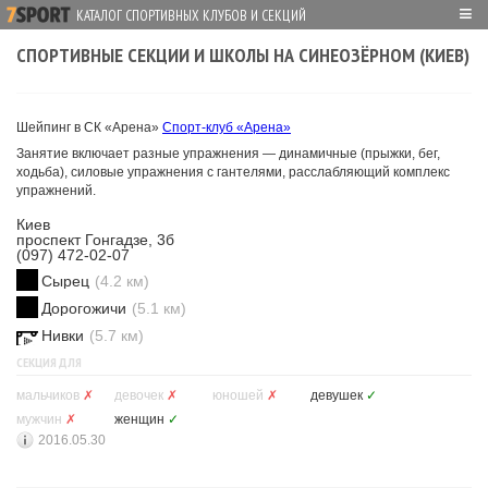
≡
КАТАЛОГ СПОРТИВНЫХ КЛУБОВ И СЕКЦИЙ
СПОРТИВНЫЕ СЕКЦИИ И ШКОЛЫ НА СИНЕОЗЁРНОМ (КИЕВ)
Шейпинг в СК «Арена»
Спорт-клуб «Арена»
Занятие включает разные упражнения — динамичные (прыжки, бег,
ходьба), силовые упражнения с гантелями, расслабляющий комплекс
упражнений.
Киев
проспект Гонгадзе, 3б
(097) 472-02-07
Сырец
(4.2 км)
Дорогожичи
(5.1 км)
Нивки
(5.7 км)
СЕКЦИЯ ДЛЯ
мальчиков
✗
девочек
✗
юношей
✗
девушек
✓
мужчин
✗
женщин
✓
2016.05.30