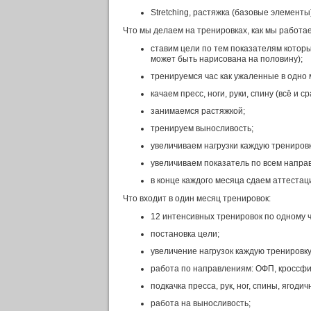
Stretching, растяжка (базовые элементы
Что мы делаем на тренировках, как мы работа
ставим цели по тем показателям которые
может быть нарисована на половину);
тренируемся час как ужаленные в одно 
качаем пресс, ноги, руки, спину (всё и сра
занимаемся растяжкой;
тренируем выносливость;
увеличиваем нагрузки каждую тренировк
увеличиваем показатель по всем напра
в конце каждого месяца сдаем аттестац
Что входит в один месяц тренировок:
12 интенсивных тренировок по одному ч
постановка цели;
увеличение нагрузок каждую тренировку
работа по направлениям: ОФП, кроссфи
подкачка пресса, рук, ног, спины, ягоди
работа на выносливость;