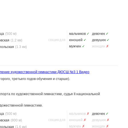
ца
(500 м)
мальчиков
✓
девочек
✓
СЕКЦИЯ ДЛЯ
юношей
✓
девушек
✓
овская
(1.2 км)
мужчин
✓
женщин
✗
польская
(1.3 км)
ление художественной гимнастики ДЮСШ №3
1 Видео
торого, третьего годов обучения и старше).
порта по художественной гимнастике, судья II национальной
дожественной гимнастике.
ца
(500 м)
мальчиков
✗
девочек
✓
СЕКЦИЯ ДЛЯ
юношей
✗
девушек
✗
овская
(800 м)
мужчин
✗
женщин
✗
польская
(1.6 км)