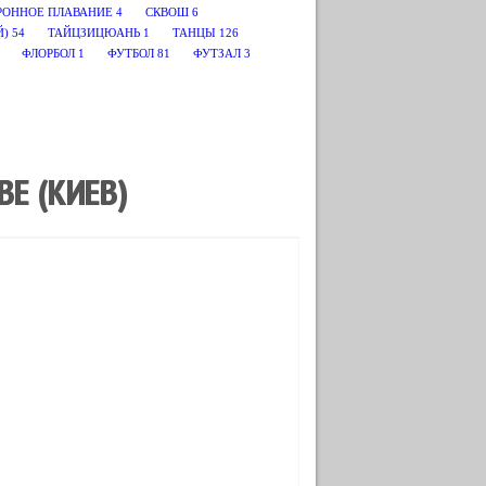
РОННОЕ ПЛАВАНИЕ
4
СКВОШ
6
Й)
54
ТАЙЦЗИЦЮАНЬ
1
ТАНЦЫ
126
ФЛОРБОЛ
1
ФУТБОЛ
81
ФУТЗАЛ
3
Е (КИЕВ)