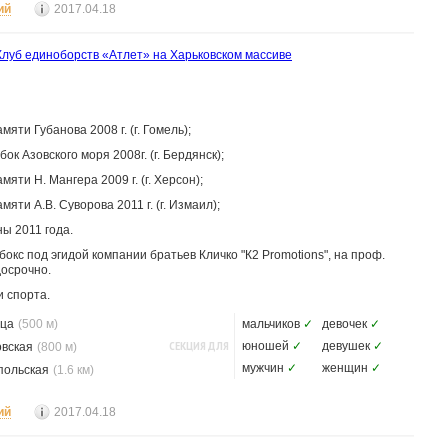
ий
2017.04.18
Клуб единоборств «Атлет» на Харьковском массиве
ти Губанова 2008 г. (г. Гомель);
к Азовского моря 2008г. (г. Бердянск);
ти Н. Мангера 2009 г. (г. Херсон);
ти А.В. Суворова 2011 г. (г. Измаил);
ы 2011 года.
окс под эгидой компании братьев Кличко "К2 Promotions", на проф.
досрочно.
 спорта.
ца
(500 м)
мальчиков
✓
девочек
✓
СЕКЦИЯ ДЛЯ
юношей
✓
девушек
✓
овская
(800 м)
мужчин
✓
женщин
✓
польская
(1.6 км)
ий
2017.04.18