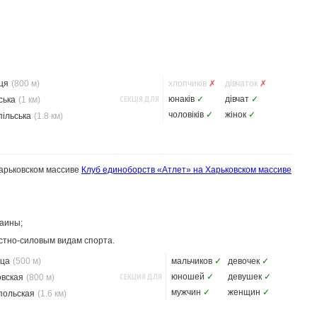
ця
(800 м)
хлопчиків
✗
дівчаток
✗
СЕКЦІЯ ДЛЯ
юнаків
✓
дівчат
✓
ська
(1 км)
чоловіків
✓
жінок
✓
ільська
(1.8 км)
Харьковском массиве
Клуб единоборств «Атлет» на Харьковском массиве
раины;
стно-силовым видам спорта.
ца
(500 м)
мальчиков
✓
девочек
✓
СЕКЦИЯ ДЛЯ
юношей
✓
девушек
✓
овская
(800 м)
мужчин
✓
женщин
✓
польская
(1.6 км)