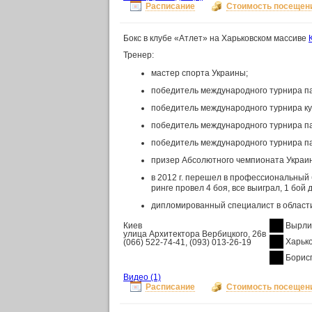
Расписание
Стоимость посещен
Бокс в клубе «Атлет» на Харьковском массиве
Тренер:
мастер спорта Украины;
победитель международного турнира памя
победитель международного турнира кубо
победитель международного турнира памя
победитель международного турнира памя
призер Абсолютного чемпионата Украин
в 2012 г. перешел в профессиональный б
ринге провел 4 боя, все выиграл, 1 бой 
дипломированный специалист в области
Киев
Вырли
улица Архитектора Вербицкого, 26в
Харьк
(066) 522-74-41, (093) 013-26-19
Борис
Видео
(1)
Расписание
Стоимость посещен