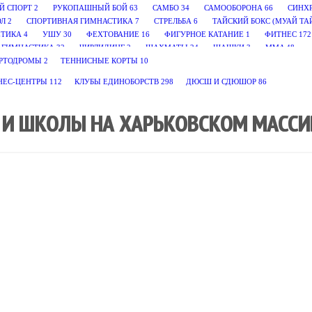
Й СПОРТ
2
РУКОПАШНЫЙ БОЙ
63
САМБО
34
САМООБОРОНА
66
СИНХ
ОЛ
2
СПОРТИВНАЯ ГИМНАСТИКА
7
СТРЕЛЬБА
6
ТАЙСКИЙ БОКС (МУАЙ ТА
ЕТИКА
4
УШУ
30
ФЕХТОВАНИЕ
16
ФИГУРНОЕ КАТАНИЕ
1
ФИТНЕС
172
 ГИМНАСТИКА
32
ЧИРЛИДИНГ
2
ШАХМАТЫ
24
ШАШКИ
3
MMA
48
РТОДРОМЫ
2
ТЕННИСНЫЕ КОРТЫ
10
НЕС-ЦЕНТРЫ
112
КЛУБЫ ЕДИНОБОРСТВ
298
ДЮСШ И СДЮШОР
86
И ШКОЛЫ НА ХАРЬКОВСКОМ МАССИВ