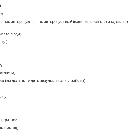
).
ем.
 нас интересуют, а нас интересует всё! (ваше тело как картина, она не
место люди;
зу!);
у;
влениям;
ию (вы должны видеть результат вашей работы).
асу;
;
т, фитнес.
чных мышц;