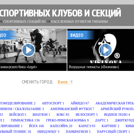
 СПОРТИВНЫХ КЛУБОВ И СЕКЦИЙ
00
СПОРТИВНЫХ СЕКЦИЙ ИЗ
70
НАСЕЛЕННЫХ ПУНКТОВ УКРАИНЫ
ДЕО
ВИДЕО
таиландского бокса «Legat»
Воздушные гимнасты («Визинова»)
СМЕНИТЬ ГОРОД:
Киев
ТОМОДЕЛИРОВАНИЕ
2
АВТОСПОРТ
1
АЙКИДО
67
АКАДЕМИЧЕСКАЯ ГРЕБ
ИНИЗМ / СКАЛОЛАЗАНИЕ
3
АМЕРИКАНСКИЙ ФУТБОЛ
7
АРМЕЙСКИЙ РУКОП
33
БЕЙСБОЛ
5
БИАТЛОН
1
БОКС
85
ВЕЛОСПОРТ
5
ВОДНОЕ ПОЛО
4
Л
2
ГИМНАСТИКА
136
ГРЕКО-РИМСКАЯ БОРЬБА
9
ДАРТС
1
ДЖИТКУНД
ЕЛИРОВАНИЕ
1
ЙОГА
166
КАПОЭЙРА
20
КАРАТЭ
93
КАРТИНГ
2
КИК
ОЛЬНЫЙ ТЕННИС
18
НИНДЗЮЦУ
3
ПАНКРАТИОН
5
ПАРУСНЫЙ СПОРТ
1