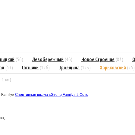
ницкий
(56)
Левобережный
(46)
Новое Строение
(83)
О
ол
(53)
Позняки
(126)
Троещина
(123)
Харьковский
(25)
= 1 км)
 Family»
Спортивная школа «Strong Family»
2 Фото
ка;