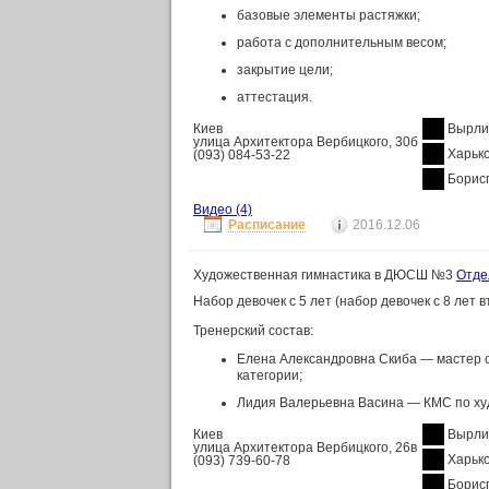
базовые элементы растяжки;
работа с дополнительным весом;
закрытие цели;
аттестация.
Киев
Вырли
улица Архитектора Вербицкого, 30б
Харьк
(093) 084-53-22
Борис
Видео
(4)
Расписание
2016.12.06
Художественная гимнастика в ДЮСШ №3
Отде
Набор девочек с 5 лет (набор девочек с 8 лет в
Тренерский состав:
Елена Александровна Скиба — мастер с
категории;
Лидия Валерьевна Васина — КМС по ху
Киев
Вырли
улица Архитектора Вербицкого, 26в
Харьк
(093) 739-60-78
Борис