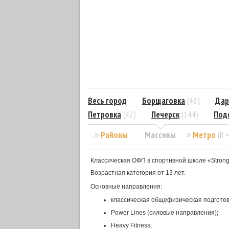
Весь город
Борщаговка
(48)
Дар
Петровка
(42)
Печерск
(144)
Под
Районы
Массивы
Метро
(R 
Классическая ОФП в спортивной школе «Strong
Возрастная категория от 13 лет.
Основные направления:
классическая общефизическая подготов
Power Lines (силовые направления);
Heavy Fitness;