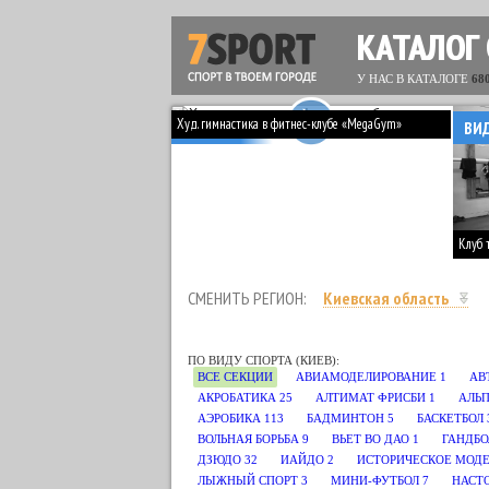
КАТАЛОГ
У НАС В КАТАЛОГЕ
68
Худ. гимнастика в фитнес-клубе «MegaGym»
ВИДЕО
ВИ
Клуб 
СМЕНИТЬ РЕГИОН:
Киевская область
ПО ВИДУ СПОРТА (КИЕВ):
ВСЕ СЕКЦИИ
АВИАМОДЕЛИРОВАНИЕ
1
АВ
АКРОБАТИКА
25
АЛТИМАТ ФРИСБИ
1
АЛЬП
АЭРОБИКА
113
БАДМИНТОН
5
БАСКЕТБОЛ
ВОЛЬНАЯ БОРЬБА
9
ВЬЕТ ВО ДАО
1
ГАНДБО
ДЗЮДО
32
ИАЙДО
2
ИСТОРИЧЕСКОЕ МОД
ЛЫЖНЫЙ СПОРТ
3
МИНИ-ФУТБОЛ
7
НАСТ