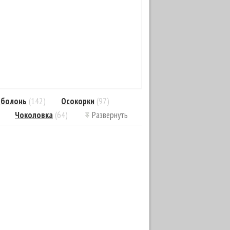
болонь
(142)
Осокорки
(97)
Чоколовка
(64)
Развернуть