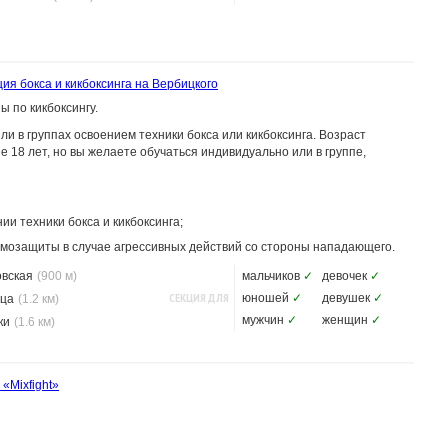
ия бокса и кикбоксинга на Вербицкого
 по кикбоксингу.
 в группах освоением техники бокса или кикбоксинга. Возраст
 18 лет, но вы желаете обучаться индивидуально или в группе,
ии техники бокса и кикбоксинга;
мозащиты в случае агрессивных действий со стороны нападающего.
овская
(900 м)
мальчиков
✓
девочек
✓
СЕКЦИЯ ДЛЯ
юношей
✓
девушек
✓
ца
(1.2 км)
мужчин
✓
женщин
✓
ки
(1.6 км)
 «Mixfight»