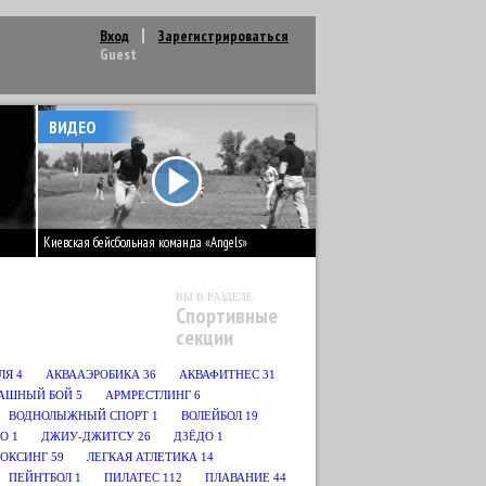
Вход
Зарегистрироваться
Guest
ВИДЕО
Киевская бейсбольная команда «Angels»
ВЫ В РАЗДЕЛЕ
Спортивные
секции
ЛЯ
4
АКВААЭРОБИКА
36
АКВАФИТНЕС
31
АШНЫЙ БОЙ
5
АРМРЕСТЛИНГ
6
ВОДНОЛЫЖНЫЙ СПОРТ
1
ВОЛЕЙБОЛ
19
О
1
ДЖИУ-ДЖИТСУ
26
ДЗЁДО
1
БОКСИНГ
59
ЛЕГКАЯ АТЛЕТИКА
14
ПЕЙНТБОЛ
1
ПИЛАТЕС
112
ПЛАВАНИЕ
44