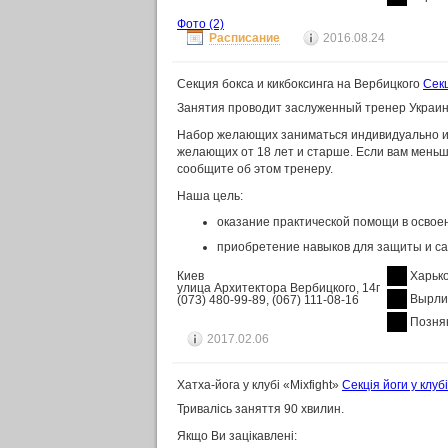
Фото
(2)
Расписание
2016.08.24
Секция бокса и кикбоксинга на Вербицкого
Секц
Занятия проводит заслуженный тренер Украины
Набор желающих заниматься индивидуально или
желающих от 18 лет и старше. Если вам меньше
сообщите об этом тренеру.
Наша цель:
оказание практической помощи в освоен
приобретение навыков для защиты и са
Киев
Харьк
улица Архитектора Вербицкого, 14г
Вырли
(073) 480-99-89, (067) 111-08-16
Позня
2017.02.06
Хатха-йога у клубі «Mixfight»
Секція йоги у клубі
Тривалісь заняття 90 хвилин.
Якщо Ви зацікавлені: