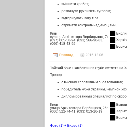
зміцнити хребет;
розвинути рухливість суглобів;
відкоригувати вагу тіла;
отримати контроль над емоціями.
Київ
Вирли
вулиця Архітектора Вербицького, 7г
Харків
(097) 065-58-94, (093) 566-90-83,
(066) 418-43-95
Борисп
Розклад
2016.12.06
Тайский бокс + кикбоксинг в клубе «Атлет» на 
Тренер:
с высшим спортивным образованием;
победитель кубка Украины, чемпион Ук
дипломированный специалист по скоро
Киев
Вырли
улица Архитектора Вербицкого, 26в
Харьк
(066) 522-74-41, (093) 013-26-19
Борис
Фото
(1)
+
Видео
(1)