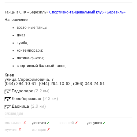
Танцы в СТК «Березиль»
Спортивно-танцевальный клуб «Березиль»
Направления:
восточные танцы;
джаз;
зумба;
контемпорари;
латина-фьюжн;
спортивный бальный танец.
Киев
улица Серафимовича, 7
(044) 294-10-61, (044) 294-10-62, (066) 048-24-91
Гидропарк
(2.2 км)
Левобережная
(2.3 км)
Дарница
(2.9 км)
СЕКЦИЯ ДЛЯ
мальчиков
✗
девочек
✓
юношей
✗
девушек
✓
мужчин
✗
женщин
✗