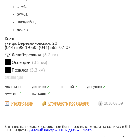
самба;
румба;
пасадобль;
джайв.
Киев
улица Березняковская, 28
(044) 599-19-60, (044) 553-07-07
Левобережная
(3.2 км)
Осокорки
(3.3 км)
Позняки
(3.3 км)
СЕКЦИЯ ДЛЯ
мальчиков
✓
девочек
✓
юношей
✓
девушек
✓
мужчин
✓
женщин
✓
Расписание
Стоимость посещений
2016.07.09
Катание на роликах, скоростной бег на роликах, хоккей на роликах в ДЦ
«Наши дети»
Детский центр «Наши дети»
1 Фото