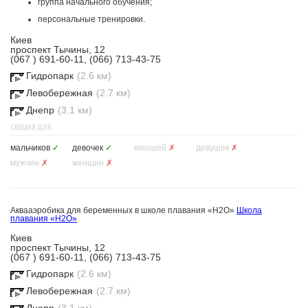
группа начального обучения;
персональные тренировки.
Киев
проспект Тычины, 12
(067 ) 691-60-11, (066) 713-43-75
Гидропарк
(2.6 км)
Левобережная
(2.7 км)
Днепр
(3.1 км)
СЕКЦИЯ ДЛЯ
мальчиков
✓
девочек
✓
юношей
✗
девушек
✗
мужчин
✗
женщин
✗
Аквааэробика для беременных в школе плавания «H2O»
Школа
плавания «H2O»
Киев
проспект Тычины, 12
(067 ) 691-60-11, (066) 713-43-75
Гидропарк
(2.6 км)
Левобережная
(2.7 км)