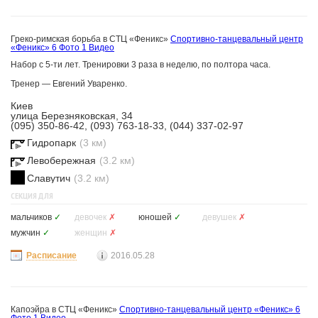
Греко-римская борьба в СТЦ «Феникс»
Спортивно-танцевальный центр
«Феникс»
6 Фото
1 Видео
Набор с 5-ти лет. Тренировки 3 раза в неделю, по полтора часа.
Тренер —
Евгений Уваренко.
Киев
улица Березняковская, 34
(095) 350-86-42, (093) 763-18-33, (044) 337-02-97
Гидропарк
(3 км)
Левобережная
(3.2 км)
Славутич
(3.2 км)
СЕКЦИЯ ДЛЯ
мальчиков
✓
девочек
✗
юношей
✓
девушек
✗
мужчин
✓
женщин
✗
Расписание
2016.05.28
Капоэйра в СТЦ «Феникс»
Спортивно-танцевальный центр «Феникс»
6