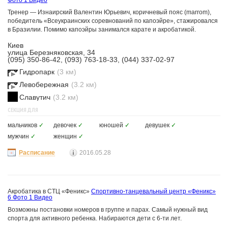
Фото
1 Видео
Тренер — Изнаирский Валентин Юрьевич, коричневый пояс (marrom),
победитель «Всеукраинских соревнований по капоэйре», стажировался
в Бразилии. Помимо капоэйры занимался карате и акробатикой.
Киев
улица Березняковская, 34
(095) 350-86-42, (093) 763-18-33, (044) 337-02-97
Гидропарк
(3 км)
Левобережная
(3.2 км)
Славутич
(3.2 км)
СЕКЦИЯ ДЛЯ
мальчиков
✓
девочек
✓
юношей
✓
девушек
✓
мужчин
✓
женщин
✓
Расписание
2016.05.28
Акробатика в СТЦ «Феникс»
Спортивно-танцевальный центр «Феникс»
6 Фото
1 Видео
Возможны постановки номеров в группе и парах. Самый нужный вид
спорта для активного ребенка. Набираются дети с 6-ти лет.