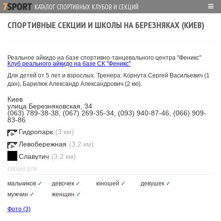
≡
КАТАЛОГ СПОРТИВНЫХ КЛУБОВ И СЕКЦИЙ
СПОРТИВНЫЕ СЕКЦИИ И ШКОЛЫ НА БЕРЕЗНЯКАХ (КИЕВ)
Реальное айкидо на базе спортивно-танцевального центра "Феникс"
Клуб реального айкидо на базе СК "Феникс"
Для детей от 5 лет и взрослых. Тренера: Корнута Сергей Васильевич (1
дан), Барилюк Александр Александрович (2 кю).
Киев
улица Березняковская, 34
(063) 789-38-38, (067) 269-35-34, (093) 940-87-46, (066) 909-
83-86
Гидропарк
(3 км)
Левобережная
(3.2 км)
Славутич
(3.2 км)
СЕКЦИЯ ДЛЯ
мальчиков
✓
девочек
✓
юношей
✓
девушек
✓
мужчин
✓
женщин
✓
Фото
(3)