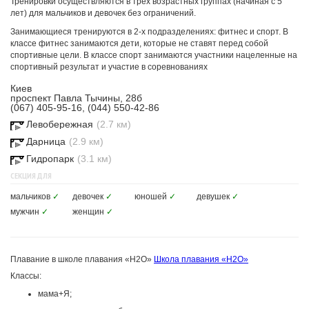
Тренировки осуществляются в трех возрастных группах (начиная с 5
лет) для мальчиков и девочек без ограничений.
Занимающиеся тренируются в 2-х подразделениях: фитнес и спорт. В
классе фитнес занимаются дети, которые не ставят перед собой
спортивные цели. В классе спорт занимаются участники нацеленные на
спортивный результат и участие в соревнованиях
Киев
проспект Павла Тычины, 28б
(067) 405-95-16, (044) 550-42-86
Левобережная
(2.7 км)
Дарница
(2.9 км)
Гидропарк
(3.1 км)
СЕКЦИЯ ДЛЯ
мальчиков
✓
девочек
✓
юношей
✓
девушек
✓
мужчин
✓
женщин
✓
Плавание в школе плавания «H2O»
Школа плавания «H2O»
Классы:
мама+Я;