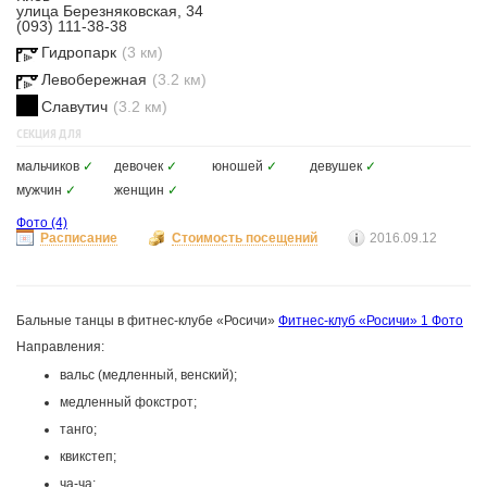
улица Березняковская, 34
(093) 111-38-38
Гидропарк
(3 км)
Левобережная
(3.2 км)
Славутич
(3.2 км)
СЕКЦИЯ ДЛЯ
мальчиков
✓
девочек
✓
юношей
✓
девушек
✓
мужчин
✓
женщин
✓
Фото
(4)
Расписание
Стоимость посещений
2016.09.12
Бальные танцы в фитнес-клубе «Росичи»
Фитнес-клуб «Росичи»
1 Фото
Направления:
вальс (медленный, венский);
медленный фокстрот;
танго;
квикстеп;
ча-ча;