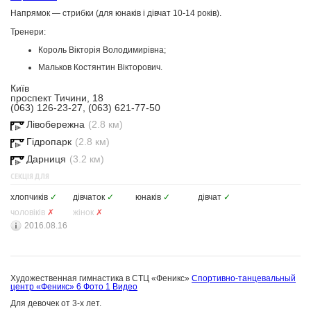
Напрямок — стрибки (для юнаків і дівчат 10-14 років).
Тренери:
Король Вікторія Володимирівна;
Мальков Костянтин Вікторович.
Київ
проспект Тичини, 18
(063) 126-23-27, (063) 621-77-50
Лівобережна
(2.8 км)
Гідропарк
(2.8 км)
Дарниця
(3.2 км)
СЕКЦІЯ ДЛЯ
хлопчиків
✓
дівчаток
✓
юнаків
✓
дівчат
✓
чоловіків
✗
жінок
✗
2016.08.16
Художественная гимнастика в СТЦ «Феникс»
Спортивно-танцевальный
центр «Феникс»
6 Фото
1 Видео
Для девочек от 3-х лет.