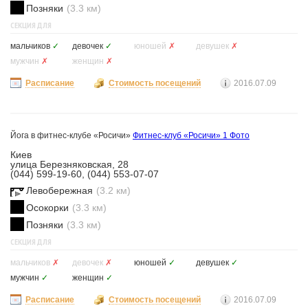
Позняки
(3.3 км)
СЕКЦИЯ ДЛЯ
мальчиков
✓
девочек
✓
юношей
✗
девушек
✗
мужчин
✗
женщин
✗
Расписание
Стоимость посещений
2016.07.09
Йога в фитнес-клубе «Росичи»
Фитнес-клуб «Росичи»
1 Фото
Киев
улица Березняковская, 28
(044) 599-19-60, (044) 553-07-07
Левобережная
(3.2 км)
Осокорки
(3.3 км)
Позняки
(3.3 км)
СЕКЦИЯ ДЛЯ
мальчиков
✗
девочек
✗
юношей
✓
девушек
✓
мужчин
✓
женщин
✓
Расписание
Стоимость посещений
2016.07.09