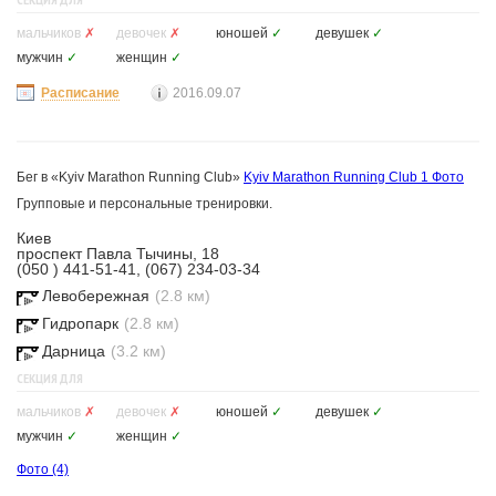
мальчиков
✗
девочек
✗
юношей
✓
девушек
✓
мужчин
✓
женщин
✓
Расписание
2016.09.07
Бег в «Kyiv Marathon Running Club»
Kyiv Marathon Running Club
1 Фото
Групповые и персональные тренировки.
Киев
проспект Павла Тычины, 18
(050 ) 441-51-41, (067) 234-03-34
Левобережная
(2.8 км)
Гидропарк
(2.8 км)
Дарница
(3.2 км)
СЕКЦИЯ ДЛЯ
мальчиков
✗
девочек
✗
юношей
✓
девушек
✓
мужчин
✓
женщин
✓
Фото
(4)