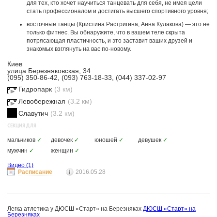
для тех, кто хочет научиться танцевать для себя, не имея цели
стать профессионалом и достигать высшего спортивного уровня;
восточные танцы (Кристина Растригина, Анна Кулакова) — это не
только фитнес. Вы обнаружите, что в вашем теле скрыта
потрясающая пластичность, и это заставит ваших друзей и
знакомых взглянуть на вас по-новому.
Киев
улица Березняковская, 34
(095) 350-86-42, (093) 763-18-33, (044) 337-02-97
Гидропарк
(3 км)
Левобережная
(3.2 км)
Славутич
(3.2 км)
СЕКЦИЯ ДЛЯ
мальчиков
✓
девочек
✓
юношей
✓
девушек
✓
мужчин
✓
женщин
✓
Видео
(1)
Расписание
2016.05.28
Легка атлетика у ДЮСШ «Старт» на Березняках
ДЮСШ «Старт» на
Березняках