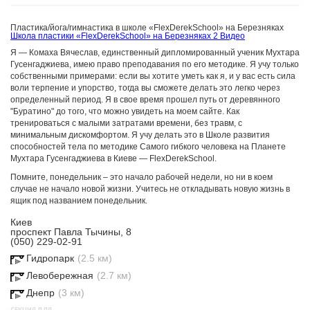
Пластика/йога/гимнастика в школе «FlexDerekSchool» на Березняках
Школа пластики «FlexDerekSchool» на Березняках
2 Видео
Я — Комаха Вячеслав, единственный дипломированный ученик Мухтара
Гусенгаджиева, имею право преподавания по его методике. Я учу только
собственными примерами: если вы хотите уметь как я, и у вас есть сила
воли терпение и упорство, тогда вы сможете делать это легко через
определенный период. Я в свое время прошел путь от деревянного
"Буратино" до того, что можно увидеть на моем сайте. Как
тренироваться с малыми затратами времени, без травм, с
минимальным дискомфортом. Я учу делать это в Школе развития
способностей тела по методике Самого гибкого человека на Планете
Мухтара Гусенгаджиева в Киеве — FlexDerekSchool.
Помните, понедельник – это начало рабочей недели, но ни в коем
случае не начало новой жизни. Учитесь не откладывать новую жизнь в
ящик под названием понедельник.
Киев
проспект Павла Тычины, 8
(050) 229-02-91
Гидропарк
(2.5 км)
Левобережная
(2.7 км)
Днепр
(3 км)
СЕКЦИЯ ДЛЯ