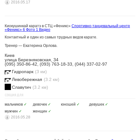
2016.05.17
Киокушинкай каратэ в СТЦ «Феникс»
Спортивно-танцевальный центр
«Феникс»
6 Фото
1 Видео
Контактный и один из самых трудных видов карате.
Тренер —
Екатерина Орлова.
Киев
улица Березняковская, 34
(095) 350-86-42, (093) 763-18-33, (044) 337-02-97
Гидропарк
(3 км)
Левобережная
(3.2 км)
Славутич
(3.2 км)
СЕКЦИЯ ДЛЯ
мальчиков
✓
девочек
✓
юношей
✓
девушек
✓
мужчин
✓
женщин
✓
2016.05.28