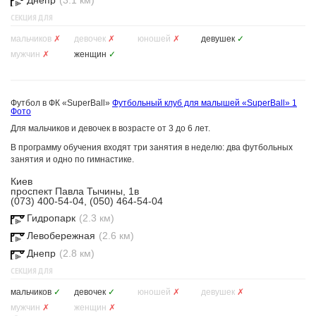
Днепр
(3.1 км)
СЕКЦИЯ ДЛЯ
мальчиков
✗
девочек
✗
юношей
✗
девушек
✓
мужчин
✗
женщин
✓
Футбол в ФК «SuperBall»
Футбольный клуб для малышей «SuperBall»
1
Фото
Для мальчиков и девочек в возрасте от 3 до 6 лет.
В программу обучения входят три занятия в неделю: два футбольных
занятия и одно по гимнастике.
Киев
проспект Павла Тычины, 1в
(073) 400-54-04, (050) 464-54-04
Гидропарк
(2.3 км)
Левобережная
(2.6 км)
Днепр
(2.8 км)
СЕКЦИЯ ДЛЯ
мальчиков
✓
девочек
✓
юношей
✗
девушек
✗
мужчин
✗
женщин
✗