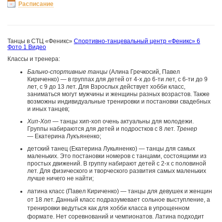
Расписание
Танцы в СТЦ «Феникс»
Спортивно-танцевальный центр «Феникс»
6
Фото
1 Видео
Классы и тренера:
Бально-спортивные танцы
(Алина Гречкосий, Павел
Кириченко) — в группах для детей от 4-х до 6-ти лет, с 6-ти до 9
лет, с 9 до 13 лет. Для Взрослых действует хобби класс,
заниматься могут мужчины и женщины разных возрастов. Также
возможны индивидуальные тренировки и постановки свадебных
и иных танцев;
Хип-Хоп
— танцы хип-хоп очень актуальны для молодежи.
Группы набираются для детей и подростков с 8 лет.
Тренер
— Екатерина Лукъяненко;
детский танец (Екатерина Лукьяненко) — танцы для самых
маленьких. Это постановки номеров с танцами, состоящими из
простых движений. В группу набирают детей с 2-х с половиной
лет. Для физического и творческого развития самых маленьких
лучше ничего не найти;
латина класс (Павел Кириченко) — танцы для девушек и женщин
от 18 лет. Данный класс подразумевает сольное выступление, а
тренировки ведуться как для хобби класса в упрощенном
формате. Нет соревнований и чемпионатов. Латина подходит