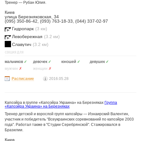
Тренер — Рубан Юлия.
Киев
улица Березняковская, 34
(095) 350-86-42, (093) 763-18-33, (044) 337-02-97
Гидропарк
(3 км)
Левобережная
(3.2 км)
Славутич
(3.2 км)
СЕКЦИЯ ДЛЯ
мальчиков
✓
девочек
✓
юношей
✓
девушек
✓
мужчин
✗
женщин
✗
Расписание
2016.05.28
Капоэйра в группе «Капоэйра Украина» на Березняках
Группа
«Капоэйра Украина» на Березняках
Тренер детской и взрослой групп капоэйры — Изнаирский Валентин,
участник и победитель “Всеукраинских соревнований по капоэйре 2003
года". Работал также в "Студии Серебрянской". Стажировался в
Бразилии.
Киев