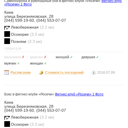
Самооборона и рукопашный бой в фитнес-клубе «Росичи»
Фитнес-клуб
«Росичи»
1 Фото
Киев
улица Березняковская, 28
(044) 599-19-60, (044) 553-07-07
Левобережная
(3.2 км)
Осокорки
(3.3 км)
Позняки
(3.3 км)
СЕКЦИЯ ДЛЯ
мальчиков
✗
девочек
✗
юношей
✓
девушек
✓
мужчин
✓
женщин
✓
Расписание
Стоимость посещений
2016.07.09
Бокс в фитнес-клубе «Росичи»
Фитнес-клуб «Росичи»
1 Фото
Киев
улица Березняковская, 28
(044) 599-19-60, (044) 553-07-07
Левобережная
(3.2 км)
Осокорки
(3.3 км)