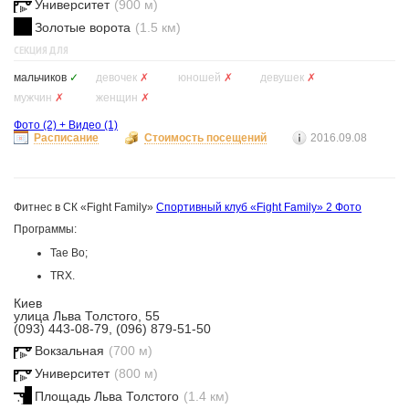
Университет
(900 м)
Золотые ворота
(1.5 км)
СЕКЦИЯ ДЛЯ
мальчиков
✓
девочек
✗
юношей
✗
девушек
✗
мужчин
✗
женщин
✗
Фото
(2)
+
Видео
(1)
Расписание
Стоимость посещений
2016.09.08
Фитнес в СК «Fight Family»
Спортивный клуб «Fight Family»
2 Фото
Программы:
Tae Bo;
TRX.
Киев
улица Льва Толстого, 55
(093) 443-08-79, (096) 879-51-50
Вокзальная
(700 м)
Университет
(800 м)
Площадь Льва Толстого
(1.4 км)