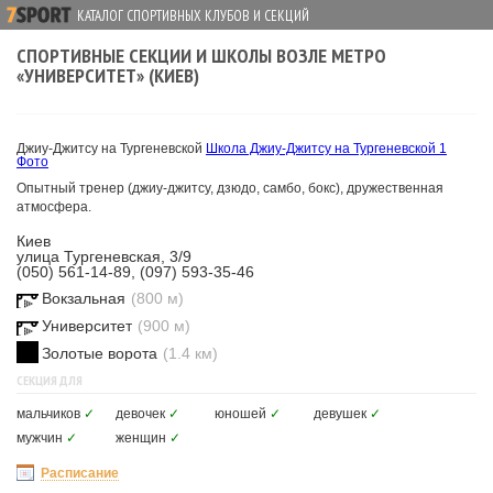
КАТАЛОГ СПОРТИВНЫХ КЛУБОВ И СЕКЦИЙ
СПОРТИВНЫЕ СЕКЦИИ И ШКОЛЫ ВОЗЛЕ МЕТРО
«УНИВЕРСИТЕТ» (КИЕВ)
Джиу-Джитсу на Тургеневской
Школа Джиу-Джитсу на Тургеневской
1
Фото
Опытный тренер (джиу-джитсу, дзюдо, самбо, бокс), дружественная
атмосфера.
Киев
улица Тургеневская, 3/9
(050) 561-14-89, (097) 593-35-46
Вокзальная
(800 м)
Университет
(900 м)
Золотые ворота
(1.4 км)
СЕКЦИЯ ДЛЯ
мальчиков
✓
девочек
✓
юношей
✓
девушек
✓
мужчин
✓
женщин
✓
Расписание