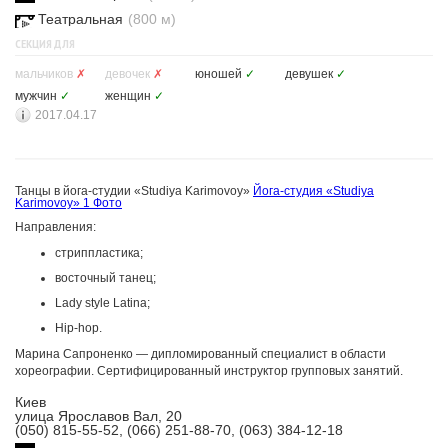
Театральная
(800 м)
СЕКЦИЯ ДЛЯ
мальчиков
✗
девочек
✗
юношей
✓
девушек
✓
мужчин
✓
женщин
✓
2017.04.17
Танцы в йога-студии «Studiya Karimovoy»
Йога-студия «Studiya
Karimovoy»
1 Фото
Направления:
стриппластика;
восточный танец;
Lady style Latina;
Hip-hop.
Марина Сапроненко — дипломированный специалист в области
хореографии. Сертифицированный инструктор групповых занятий.
Киев
улица Ярославов Вал, 20
(050) 815-55-52, (066) 251-88-70, (063) 384-12-18