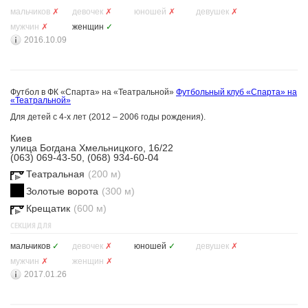
мальчиков
✗
девочек
✗
юношей
✗
девушек
✗
мужчин
✗
женщин
✓
2016.10.09
Футбол в ФК «Спарта» на «Театральной»
Футбольный клуб «Спарта» на
«Театральной»
Для детей с 4-х лет (2012 – 2006 годы рождения).
Киев
улица Богдана Хмельницкого, 16/22
(063) 069-43-50, (068) 934-60-04
Театральная
(200 м)
Золотые ворота
(300 м)
Крещатик
(600 м)
СЕКЦИЯ ДЛЯ
мальчиков
✓
девочек
✗
юношей
✓
девушек
✗
мужчин
✗
женщин
✗
2017.01.26