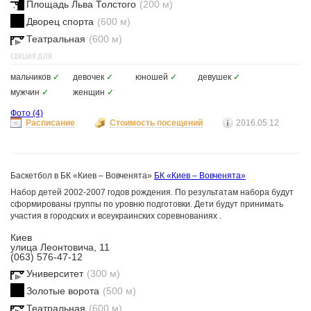
Площадь Льва Толстого
(200 м)
Дворец спорта
(600 м)
Театральная
(600 м)
СЕКЦИЯ ДЛЯ
мальчиков
✓
девочек
✓
юношей
✓
девушек
✓
мужчин
✓
женщин
✓
Фото
(4)
Расписание
Стоимость посещений
2016.05.12
Баскетбол в БК «Киев – Вовченята»
БК «Киев – Вовченята»
Набор детей 2002-2007 годов рождения. По результатам набора будут
сформированы группы по уровню подготовки. Дети будут принимать
участия в городских и всеукраинских соревнованиях .
Киев
улица Леонтовича, 11
(063) 576-47-12
Университет
(300 м)
Золотые ворота
(500 м)
Театральная
(600 м)