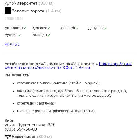
Университет
(900 м)
Золотые ворота
(1.4 км)
СЕКЦИЯ ДЛЯ
мальчиков
✓
девочек
✓
юношей
✓
девушек
✓
мужчин
✓
женщин
✓
Фото
(7)
Акробатика в школе «Acro» на метро «Университет»
Школа акробатики
«Acro» на метро «Университет»
3 Фото
1 Видео
Вы научитесь:
статическая эквилибристика (стойка на руках);
вольтиж (фляк, сальто, арабское, бланш, темповые с рандата,
темпы с фляка, пируэтные (винты), и многое другое);
стретчинг (растяжка);
СФП (специальная физическая подготовка).
Киев
улица Тургеневская, 3/9
(093) 554-50-00
Вокзальная
(800 м)