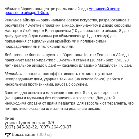
Айкидо в Украинском центре реального айкидо
Украинский центр
реального айкидо
1 Фото
Реальное айкидо — оригинальное боевое искусство, разработанное в
результате 40-летней практики айкидо, джиу-джитсу и дзюдо сербским
мастером Любомиром Врачаревичем (10 дан реального айкидо, 8 дан
джиу-джитсу, 8 дан кинами-рю айкидзюдзюцу, 1 дан дзюдо) для
применения специальными армейскими и полицейскими
подразделениями и телохранителями.
Действенное боевое искусство в Укринском Центре Реального Айкидо
практикует мастер-практик с 30-летним стажем (10 лет - бокс КМС, 20
лет - реальное айкидо 6 дан) — Касьянок Владимир Михайлович, 6 дан.
Методика
: практическая эффективность техник, отсутствие
неоправданных догм, ударная техника (на основе бокса), работа с
несколькими противниками, работа с оружием.
Занятия для девочек и мальчиков занятия с 5 лет, для взрослых
(женщины и мужчины) без ограничения в возрасте. Для детей
необходима справка от врача педиатра, для взрослых от терапевта, что
нет противопоказаний для занятий реальным айкидо.
Киев
улица Тургеневская, 3/9
(067) 345-32-32, (097) 264-90-97
Вокзальная
(800 м)