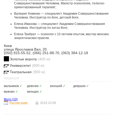
Совершенствования Человека. Магистр психологии, телесно-
ориентированный терапевт;
Валерия Хоменко — специалист Академии Совершенствования
Человека. Инструктор по йоге, детской йоге;
Елена Иванова — специалист Академии Совершенствования
Человека. Инструктор по хатха-йоге;
Елена Трибрат — психолог с 10 летним опытом, мастер женских
энергетических практик.
Киев
улица Ярославов Вал, 20
(050) 815-55-52, (066) 251-88-70, (063) 384-12-18
Золотые ворота
(400 м)
Университет
(800 м)
Театральная
(900 м)
СЕКЦИЯ ДЛЯ
мальчиков
✓
девочек
✓
юношей
✓
девушек
✓
мужчин
✓
женщин
✓
Фото
(10)
Расписание
2016.10.09