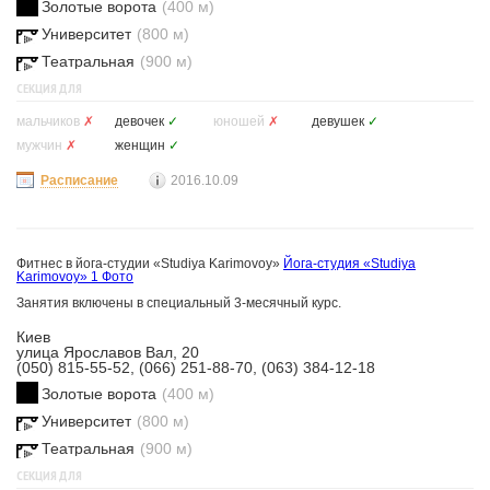
Золотые ворота
(400 м)
Университет
(800 м)
Театральная
(900 м)
СЕКЦИЯ ДЛЯ
мальчиков
✗
девочек
✓
юношей
✗
девушек
✓
мужчин
✗
женщин
✓
Расписание
2016.10.09
Фитнес в йога-студии «Studiya Karimovoy»
Йога-студия «Studiya
Karimovoy»
1 Фото
Занятия включены в специальный 3-месячный курс.
Киев
улица Ярославов Вал, 20
(050) 815-55-52, (066) 251-88-70, (063) 384-12-18
Золотые ворота
(400 м)
Университет
(800 м)
Театральная
(900 м)
СЕКЦИЯ ДЛЯ