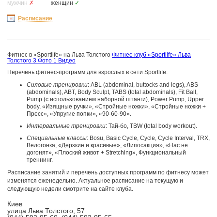
мужчин
✗
женщин
✓
Расписание
Фитнес в «Sportlife» на Льва Толстого
Фитнес-клуб «Sportlife» Льва
Толстого
3 Фото
1 Видео
Перечень фитнес-программ для взрослых в сети Sportlife:
Силовые тренировки
: ABL (abdominal, buttocks and legs), ABS
(abdominals), ABT, Body Sculpt, TABS (total abdominals), Fit Ball,
Pump (с использованием наборной штанги), Power Pump, Upper
body, «Изящные ручки», «Стройные ножки», «Стройные ножки +
Пресс», «Упругие попки», «90-60-90».
Интервальные тренировки
: Тай-бо, TBW (total body workout).
Специальные классы
: Bosu, Basic Cycle, Cycle, Cycle Interval, TRX,
Велогонка, «Дерзкие и красивые», «Липосакция», «Нас не
догонят», «Плоский живот + Stretching», Функциональный
треннинг.
Расписание занятий и перечень доступных программ по фитнесу может
изменятся еженедельно. Актуальное расписание на текущую и
следующую недели смотрите на сайте клуба.
Киев
улица Льва Толстого, 57