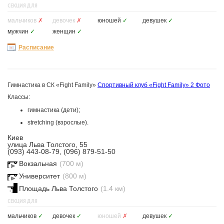
СЕКЦИЯ ДЛЯ
мальчиков
✗
девочек
✗
юношей
✓
девушек
✓
мужчин
✓
женщин
✓
Расписание
Гимнастика в СК «Fight Family»
Спортивный клуб «Fight Family»
2 Фото
Классы:
гимнастика (дети);
stretching (взрослые).
Киев
улица Льва Толстого, 55
(093) 443-08-79, (096) 879-51-50
Вокзальная
(700 м)
Университет
(800 м)
Площадь Льва Толстого
(1.4 км)
СЕКЦИЯ ДЛЯ
мальчиков
✓
девочек
✓
юношей
✗
девушек
✓