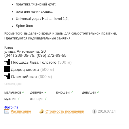
практика "Женский круг";
йога для начинающих;
Universal yoga / Hatha - level 1,2;
Spine йога.
Кроме того, выделено время и залы для самостоятельной практики.
Практикуются индивидуальные занятия.
Киев
улица Антоновича, 20
(044) 289-35-75, (095) 272-99-55
Площадь Льва Толстого
(300 м)
Дворец спорта
(500 м)
Олимпийская
(600 м)
СЕКЦИЯ ДЛЯ
мальчиков
✓
девочек
✓
юношей
✓
девушек
✓
мужчин
✓
женщин
✓
Фото
(4)
Расписание
Стоимость посещений
2016.07.14