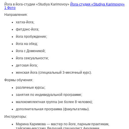
Йога в йога-студии «Studiya Karimovoy»
Йога-студия «Studiya Karimovoy»
1 Фото
Направления:
хатха-йога;
фитдэнс-йога;
йога пробуждение;
йога на обед;
йога с Доменикой;
йога сексуальности;
детская йога;
женская йога (специальный 3-месячный курс).
Формы обучения:
различные курсы;
занятия по индивидуальной программе;
малокомплектная группа (не более 8 человек);
дополнительная программа (факультативы).
Инструкторы:
Марина Каримова — мастер по йоге, парным практикам,
тайскому-массажу. Ведущий специалист Академии