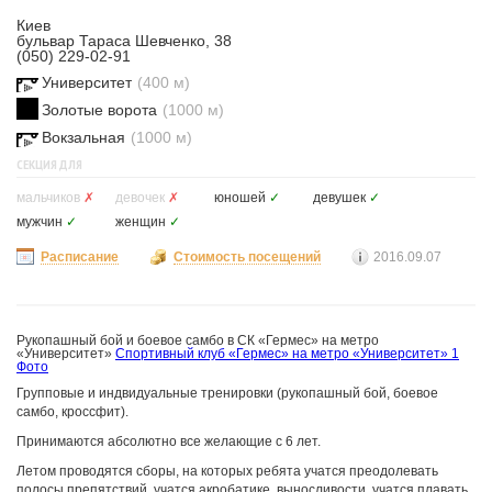
Киев
бульвар Тараса Шевченко, 38
(050) 229-02-91
Университет
(400 м)
Золотые ворота
(1000 м)
Вокзальная
(1000 м)
СЕКЦИЯ ДЛЯ
мальчиков
✗
девочек
✗
юношей
✓
девушек
✓
мужчин
✓
женщин
✓
Расписание
Стоимость посещений
2016.09.07
Рукопашный бой и боевое самбо в СК «Гермес» на метро
«Университет»
Спортивный клуб «Гермес» на метро «Университет»
1
Фото
Групповые и индвидуальные тренировки (рукопашный бой, боевое
самбо, кроссфит).
Принимаются абсолютно все желающие с 6 лет.
Летом проводятся сборы, на которых ребята учатся преодолевать
полосы препятствий, учатся акробатике, выносливости, учатся плавать