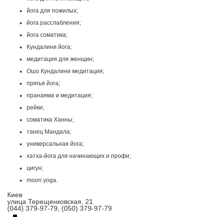
йога для пожилых;
йога расслабления;
йога соматика;
Кундалини йога;
медитация для женщин;
Ошо Кундалини медитация;
прягья йога;
пранаяма и медитация;
рейки;
соматика Ханны;
танец Мандала;
универсальная йога;
хатха-йога для начинающих и профи;
цигун;
moon yoga.
Киев
улица Терещенковская, 21
(044) 379-97-79, (050) 379-97-79