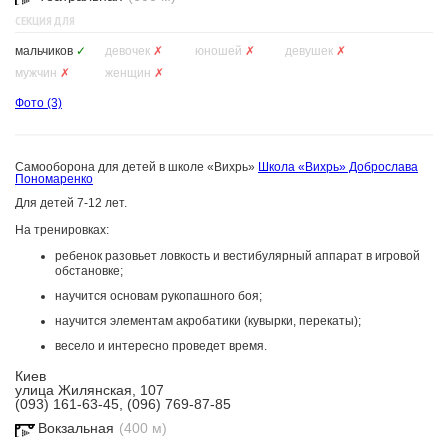
СЕКЦИЯ ДЛЯ
мальчиков
✓
девочек
✗
юношей
✗
девушек
✗
мужчин
✗
женщин
✗
Фото
(3)
Самооборона для детей в школе «Вихрь»
Школа «Вихрь» Доброслава
Пономаренко
Для детей 7-12 лет.
На тренировках:
ребенок разовьет ловкость и вестибулярный аппарат в игровой
обстановке;
научится основам рукопашного боя;
научится элементам акробатики (кувырки, перекаты);
весело и интересно проведет время.
Киев
улица Жилянская, 107
(093) 161-63-45, (096) 769-87-85
Вокзальная
(400 м)