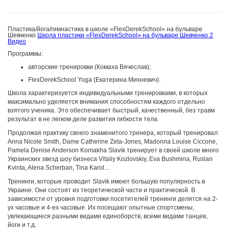
Пластика/йога/гимнастика в школе «FlexDerekSchool» на бульваре
Шевченко
Школа пластики «FlexDerekSchool» на бульваре Шевченко
2
Видео
Программы:
авторские тренировки (Комаха Вячеслав);
FlexDerekSchool Yoga (Екатерина Михневич).
Школа характеризуется индивидуальными тренировками, в которых
максимально уделяется внимания способностям каждого отдельно
взятого ученика. Это обеспечивает быстрый, качественный, без травм
результат в не легком деле развития гибкости тела.
Продолжая практику своего знаменитого тренера, который тренировал
Anna Nicole Smith, Dame Catherine Zeta-Jones, Madonna Louise Ciccone,
Pamela Denise Anderson Komakha Slavik тренирует в своей школе много
Украинских звезд шоу бизнеса Vitaliy Kozlovskiy, Eva Bushmina, Ruslan
Kvinta, Alena Scherban, Tina Karol...
Тренинги, которые проводит Slavik имеют большую популярность в
Украине. Они состоят из теоретической части и практической. В
зависимости от уровня подготовки посетителей тренинги делятся на 2-
ух часовые и 4-ех часовые. Их посещают опытные спортсмены,
увлекающиеся разными видами единоборств, всеми видами танцев,
йоги и т.д.