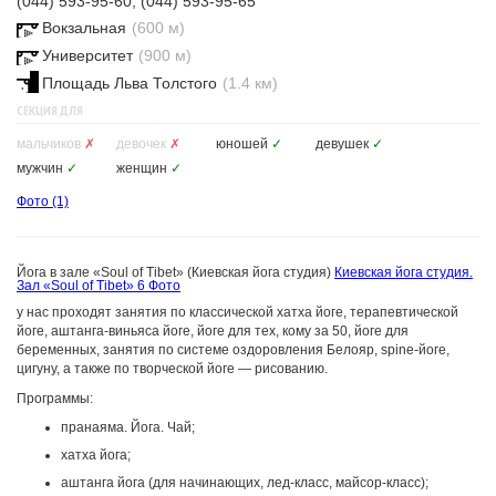
(044) 593-95-60, (044) 593-95-65
Вокзальная
(600 м)
Университет
(900 м)
Площадь Льва Толстого
(1.4 км)
СЕКЦИЯ ДЛЯ
мальчиков
✗
девочек
✗
юношей
✓
девушек
✓
мужчин
✓
женщин
✓
Фото
(1)
Йога в зале «Soul of Tibet» (Киевская йога студия)
Киевская йога студия.
Зал «Soul of Tibet»
6 Фото
у нас проходят занятия по классической хатха йоге, терапевтической
йоге, аштанга-виньяса йоге, йоге для тех, кому за 50, йоге для
беременных, занятия по системе оздоровления Белояр, spine-йоге,
цигуну, а также по творческой йоге — рисованию.
Программы:
пранаяма. Йога. Чай;
хатха йога;
аштанга йога (для начинающих, лед-класс, майсор-класс);