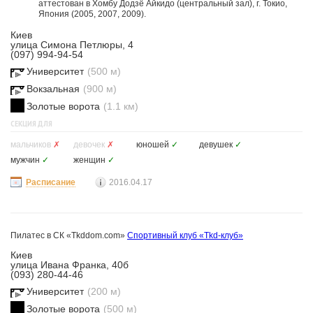
аттестован в Хомбу Додзё Айкидо (центральный зал), г. Токио,
Япония (2005, 2007, 2009).
Киев
улица Симона Петлюры, 4
(097) 994-94-54
Университет
(500 м)
Вокзальная
(900 м)
Золотые ворота
(1.1 км)
СЕКЦИЯ ДЛЯ
мальчиков
✗
девочек
✗
юношей
✓
девушек
✓
мужчин
✓
женщин
✓
Расписание
2016.04.17
Пилатес в СК «Tkddom.com»
Спортивный клуб «Tkd-клуб»
Киев
улица Ивана Франка, 40б
(093) 280-44-46
Университет
(200 м)
Золотые ворота
(500 м)