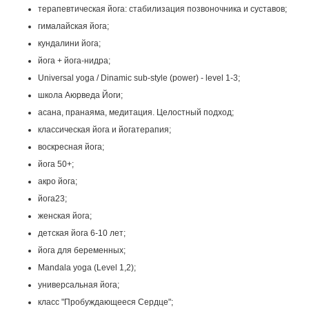
терапевтическая йога: стабилизация позвоночника и суставов;
гималайская йога;
кундалини йога;
йога + йога-нидра;
Universal yoga / Dinamic sub-style (power) - level 1-3;
школа Аюрведа Йоги;
асана, пранаяма, медитация. Целостный подход;
классическая йога и йогатерапия;
воскресная йога;
йога 50+;
акро йога;
йога23;
женская йога;
детская йога 6-10 лет;
йога для беременных;
Mandala yoga (Level 1,2);
универсальная йога;
класс "Пробуждающееся Сердце";