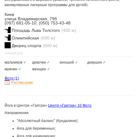
каникулярные лагерные программы для детей).
Киев
улица Владимирская, 79б
(097) 681-05-10, (050) 753-43-48
Площадь Льва Толстого
(400 м)
Олимпийская
(600 м)
Дворец спорта
(600 м)
СЕКЦИЯ ДЛЯ
мальчиков
✓
девочек
✓
юношей
✓
девушек
✓
мужчин
✓
женщин
✓
Фото
(1)
Расписание
Йога в Центре «Гаятри»
Центр «Гаятри»
10 Фото
Направления:
"Абсолютный баланс" (Кундалини);
йога для беременных;
йога для начинающих;