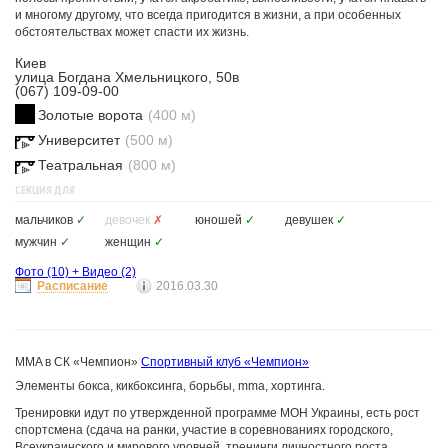
и многому другому, что всегда пригодится в жизни, а при особенных
обстоятельствах может спасти их жизнь.
Киев
улица Богдана Хмельницкого, 50в
(067) 109-09-00
Золотые ворота
(400 м)
Университет
(500 м)
Театральная
(800 м)
СЕКЦИЯ ДЛЯ
мальчиков
✓
девочек
✗
юношей
✓
девушек
✓
мужчин
✓
женщин
✓
Фото
(10)
+
Видео
(2)
Расписание
2016.03.30
MMA в СК «Чемпион»
Спортивный клуб «Чемпион»
Элементы бокса, кикбоксинга, борьбы, mma, хортинга.
Тренировки идут по утвержденной программе МОН Украины, есть рост
спортсмена (сдача на ранки, участие в соревнованиях городского,
Всеукраинского и мирового уровней, тренинги личностного роста,