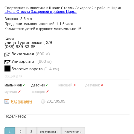
Спортивная гимнастика в Школе Стеллы Захаровой в районе Цирка
Школа Стеллы Захаровой в районе Цирка
Возраст: 3-6 лет.
Продолжительность занятий: 1-1,5 часа.
Количество детей в группах: максимально 15.
Киев
улица Тургеневская, 3/9
(068) 939-63-65
Вокзальная
(800 м)
Университет
(900 м)
Золотые ворота
(1.4 км)
СЕКЦИЯ ДЛЯ
мальчиков
✓
девочек
✓
юношей
✗
девушек
✗
мужчин
✗
женщин
✗
Расписание
2017.05.05
Поделитесь:
1
2
3
следующая ›
последняя »