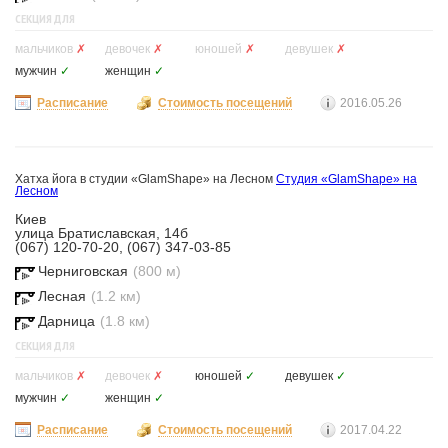
СЕКЦИЯ ДЛЯ
мальчиков
✗
девочек
✗
юношей
✗
девушек
✗
мужчин
✓
женщин
✓
Расписание
Стоимость посещений
2016.05.26
Хатха йога в студии «GlamShape» на Лесном
Студия «GlamShape» на
Лесном
Киев
улица Братиславская, 14б
(067) 120-70-20, (067) 347-03-85
Черниговская
(800 м)
Лесная
(1.2 км)
Дарница
(1.8 км)
СЕКЦИЯ ДЛЯ
мальчиков
✗
девочек
✗
юношей
✓
девушек
✓
мужчин
✓
женщин
✓
Расписание
Стоимость посещений
2017.04.22