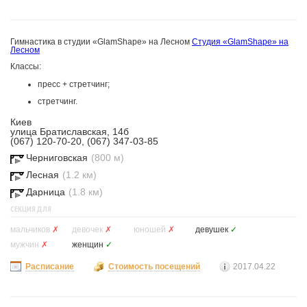
Гимнастика в студии «GlamShape» на Лесном
Студия «GlamShape» на
Лесном
Классы:
пресс + стретчинг;
стретчинг.
Киев
улица Братиславская, 14б
(067) 120-70-20, (067) 347-03-85
Черниговская
(800 м)
Лесная
(1.2 км)
Дарница
(1.8 км)
СЕКЦИЯ ДЛЯ
мальчиков
✗
девочек
✗
юношей
✗
девушек
✓
мужчин
✗
женщин
✓
Расписание
Стоимость посещений
2017.04.22