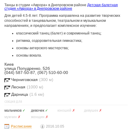
Танцы в студии «Аврора» в Днепровском районе
Детская балетная
студия «Аврора» в Днепровском районе
Для детей 4.5-8 лет. Программа направлена на развитие творческих
способностей в танцевальном, театральном и музыкальном
направлениях, и предполагает комплексное изучение:
классический танец (балет) и современный танец;
ритмика, оздоровительная гимнастика;
основы актерского мастерства;
основы вокала.
Киев
улица Попудренко, 52б
(044) 587-50-87, (067) 510-60-00
Черниговская
(300 м)
Лесная
(1000 м)
Дарница
(1.6 км)
СЕКЦИЯ ДЛЯ
мальчиков
✓
девочек
✓
юношей
✗
девушек
✗
мужчин
✗
женщин
✗
Расписание
2016.10.05