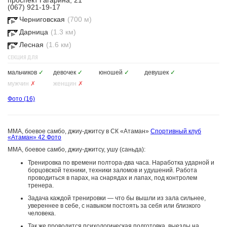
проспект Гагарина, 21
(067) 921-19-17
Черниговская
(700 м)
Дарница
(1.3 км)
Лесная
(1.6 км)
СЕКЦИЯ ДЛЯ
мальчиков
✓
девочек
✓
юношей
✓
девушек
✓
мужчин
✗
женщин
✗
Фото
(16)
MMA, боевое самбо, джиу-джитсу в СК «Атаман»
Спортивный клуб
«Атаман»
42 Фото
ММА, боевое самбо, джиу-джитсу, ушу (саньда):
Тренировка по времени полтора-два часа. Наработка ударной и
борцовской техники, техники заломов и удушений. Работа
проводиться в парах, на снарядах и лапах, под контролем
тренера.
Задача каждой тренировки — что бы вышли из зала сильнее,
увереннее в себе, с навыком постоять за себя или близкого
человека.
Так же проводится психологическая подготовка, выезды на