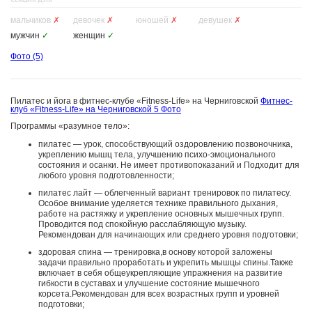
мальчиков
✗
девочек
✗
юношей
✗
девушек
✗
мужчин
✓
женщин
✓
Фото
(5)
Пилатес и йога в фитнес-клубе «Fitness-Life» на Черниговской
Фитнес-
клуб «Fitness-Life» на Черниговской
5 Фото
Программы «разумное тело»:
пилатес — урок, способствующий оздоровлению позвоночника,
укреплению мышц тела, улучшению психо-эмоционального
состояния и осанки. Не имеет противопоказаний и Подходит для
любого уровня подготовленности;
пилатес лайт — облегченный вариант тренировок по пилатесу.
Особое внимание уделяется технике правильного дыхания,
работе на растяжку и укрепление основных мышечных групп.
Проводится под спокойную расслабляющую музыку.
Рекомендован для начинающих или среднего уровня подготовки;
здоровая спина — тренировка,в основу которой заложены
задачи правильно проработать и укрепить мышцы спины.Также
включает в себя общеукрепляющие упражнения на развитие
гибкости в суставах и улучшение состояние мышечного
корсета.Рекомендован для всех возрастных групп и уровней
подготовки;