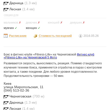
Дарница
(1.3 км)
Лесная
(1.4 км)
СЕКЦИЯ ДЛЯ
мальчиков
✗
девочек
✗
юношей
✗
девушек
✗
мужчин
✓
женщин
✓
Расписание
Стоимость посещений
2016.05.26
Бокс в фитнес-клубе «Fitness-Life» на Черниговской
Фитнес-клуб
«Fitness-Life» на Черниговской
5 Фото
Развиваются скорость, выносливость, реакция. Помимо стандартного
изучения техники бокса, применяется отработка в парах с контролем
контакта, а также поединки. Для любого уровня подготовленности.
Продолжительность тренировки — 50 мин.
Киев
улица Миропольская, 11
(044) 513-02-36
Черниговская
(700 м)
Дарница
(1.3 км)
Лесная
(1.4 км)