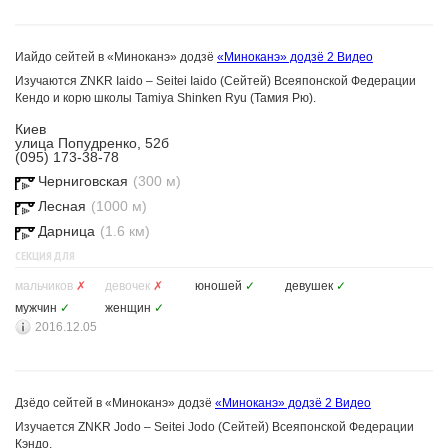
Иайдо сейтей в «Миноканэ» додзё
«Миноканэ» додзё
2 Видео
Изучаются ZNKR Iaido – Seitei Iaido (Сейтей) Всеяпонской Федерации
Кендо и корю школы Tamiya Shinken Ryu (Тамия Рю).
Киев
улица Попудренко, 52б
(095) 173-38-78
Черниговская
(300 м)
Лесная
(1000 м)
Дарница
(1.6 км)
СЕКЦИЯ ДЛЯ
мальчиков
✗
девочек
✗
юношей
✓
девушек
✓
мужчин
✓
женщин
✓
2016.12.05
Дзёдо сейтей в «Миноканэ» додзё
«Миноканэ» додзё
2 Видео
Изучается ZNKR Jodo – Seitei Jodo (Сейтей) Всеяпонской Федерации
Кэндо.