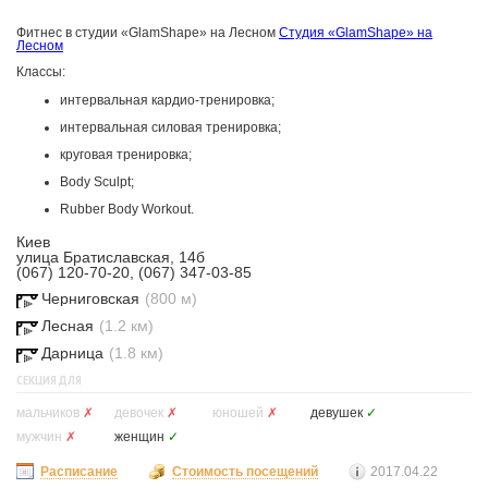
Фитнес в студии «GlamShape» на Лесном
Студия «GlamShape» на
Лесном
Классы:
интервальная кардио-тренировка;
интервальная силовая тренировка;
круговая тренировка;
Body Sculpt;
Rubber Body Workout.
Киев
улица Братиславская, 14б
(067) 120-70-20, (067) 347-03-85
Черниговская
(800 м)
Лесная
(1.2 км)
Дарница
(1.8 км)
СЕКЦИЯ ДЛЯ
мальчиков
✗
девочек
✗
юношей
✗
девушек
✓
мужчин
✗
женщин
✓
Расписание
Стоимость посещений
2017.04.22