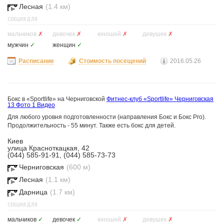
Лесная
(1.4 км)
СЕКЦИЯ ДЛЯ
мальчиков
✗
девочек
✗
юношей
✗
девушек
✗
мужчин
✓
женщин
✓
Расписание
Стоимость посещений
2016.05.26
Бокс в «Sportlife» на Черниговской
Фитнес-клуб «Sportlife» Черниговская
13 Фото
1 Видео
Для любого уровня подготовленности (направления Бокс и Бокс Pro).
Продолжительность - 55 минут. Также есть бокс для детей.
Киев
улица Красноткацкая, 42
(044) 585-91-91, (044) 585-73-73
Черниговская
(600 м)
Лесная
(1.1 км)
Дарница
(1.7 км)
СЕКЦИЯ ДЛЯ
мальчиков
✓
девочек
✓
юношей
✗
девушек
✗