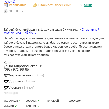
Фото
(1)
Расписание
Стоимость посещений
Акция
2016.09.12
Тайский бокс, кикбоксинг к-1, ушу-саньда в СК «Атаман»
Спортивный
клуб «Атаман»
42 Фото
Наработка ударной техники рук, ног, колен и локтей в лучших традициях
тайского бокса. В нашем зале вы быстро освоите все тонкости этого
боевого искусства и станете более увереннее в себе. Персональные и
групповые занятия, работа в парах, на мешках и на лапах под
руководством опытного тренера.
Киев
улица Миропольская, 19
(093) 972-98-85
Черниговская
(900 м)
Дарница
(1.5 км)
Лесная
(1.5 км)
СЕКЦИЯ ДЛЯ
мальчиков
✓
девочек
✓
юношей
✓
девушек
✓
мужчин
✓
женщин
✓