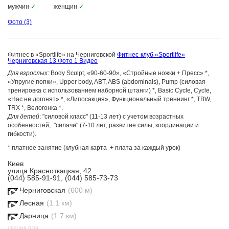
мужчин
✓
женщин
✓
Фото
(3)
Фитнес в «Sportlife» на Черниговской
Фитнес-клуб «Sportlife»
Черниговская
13 Фото
1 Видео
Для взрослых
: Body Sculpt, «90-60-90», «Стройные ножки + Пресс» *,
«Упругие попки», Upper body, ABT, ABS (abdominals), Pump (силовая
тренировка с использованием наборной штанги) *, Basic Cycle, Cycle,
«Нас не догонят» *, «Липосакция», Функциональный треннинг *, TBW,
TRX *, Велогонка *.
Для детей
: "силовой класс" (11-13 лет) с учетом возрастных
особенностей, "силачи" (7-10 лет, развитие силы, координации и
гибкости).
* платное занятие (клубная карта + плата за каждый урок)
Киев
улица Красноткацкая, 42
(044) 585-91-91, (044) 585-73-73
Черниговская
(600 м)
Лесная
(1.1 км)
Дарница
(1.7 км)
СЕКЦИЯ ДЛЯ