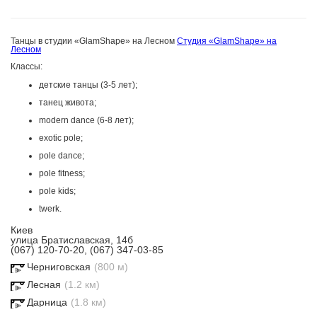
Танцы в студии «GlamShape» на Лесном
Студия «GlamShape» на
Лесном
Классы:
детские танцы (3-5 лет);
танец живота;
modern dance (6-8 лет);
exotic pole;
pole dance;
pole fitness;
pole kids;
twerk.
Киев
улица Братиславская, 14б
(067) 120-70-20, (067) 347-03-85
Черниговская
(800 м)
Лесная
(1.2 км)
Дарница
(1.8 км)