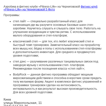
Аэробика в фитнес-клубе «Fitness-Life» на Черниговской
Фитнес-клуб
«Fitness-Life» на Черниговской
5 Фото
Программы:
степ лайт — специально разработанный класс для
начинающих,где вы разучите основные базовые шаги степ-
аэробики. Научитесь слушать и слышать свое тело. Работать на
улучшение координации и чувства ритма. С использованием
малого оборудования и степ-платформ;
классический степ — для тех, кто любит класический степ и
быстрый темп тренировок. Замечательный класс на проработку
всех мышц ног, бёдер и попы с использованием степ-платформы
и дополнительного инвентаря. Для среднего и продвинутого
уровня подготовки;
степ дэнс — разучивание различных танцевальных связок под
заводную музыку с использованием степ- платформ.
Рекомендован после посещения класса «степ лайт»;
BodyRock — данная фитнес-программа обладает мощным
жиросжигающим действием и способна в короткие сроки придать
телу желаемую форму. Акцент в комплексе фитнес упражнений и
программах тренировок сделан на интенсивность,
интервальность и как результат высокая производительность.
Для всех уровней подготовки.
Киев
улица Миропольская, 11