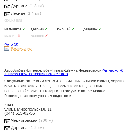
Дарница
(1.3 км)
Лесная
(1.4 км)
СЕКЦИЯ ДЛЯ
мальчиков
✓
девочек
✓
юношей
✓
девушек
✓
мужчин
✗
женщин
✗
Фото
(8)
Расписание
АэроЗумба в фитнес-клубе «Fitness-Life» на Черниговской
Фитнес-клуб
«Fitness-Life» на Черниговской
5 Фото
Соскучились за теплым летом и энергичными ритмами сальсы, меренги,
бачаты и хип-хопа? Это еще не весь список танцевальных
направлений,элементы которых вы разучите на тренировке.
Рекомендован всем уровням подготовки.
Киев
улица Миропольская, 11
(044) 513-02-36
Черниговская
(700 м)
Дарница
(1.3 км)