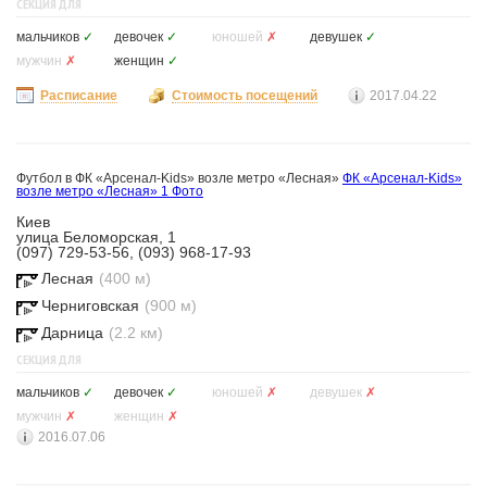
СЕКЦИЯ ДЛЯ
мальчиков
✓
девочек
✓
юношей
✗
девушек
✓
мужчин
✗
женщин
✓
Расписание
Стоимость посещений
2017.04.22
Футбол в ФК «Арсенал-Kids» возле метро «Лесная»
ФК «Арсенал-Kids»
возле метро «Лесная»
1 Фото
Киев
улица Беломорская, 1
(097) 729-53-56, (093) 968-17-93
Лесная
(400 м)
Черниговская
(900 м)
Дарница
(2.2 км)
СЕКЦИЯ ДЛЯ
мальчиков
✓
девочек
✓
юношей
✗
девушек
✗
мужчин
✗
женщин
✗
2016.07.06