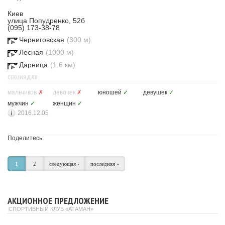
Киев
улица Попудренко, 52б
(095) 173-38-78
Черниговская
(300 м)
Лесная
(1000 м)
Дарница
(1.6 км)
СЕКЦИЯ ДЛЯ
мальчиков
✗
девочек
✗
юношей
✓
девушек
✓
мужчин
✓
женщин
✓
2016.12.05
Поделитесь:
1
2
следующая ›
последняя »
АКЦИОННОЕ ПРЕДЛОЖЕНИЕ
СПОРТИВНЫЙ КЛУБ «АТАМАН»