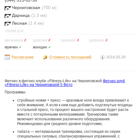
(044) 513-02-36
Черниговская
(700 м)
Дарница
(1.3 км)
Лесная
(1.4 км)
СЕКЦИЯ ДЛЯ
мальчиков
✗
девочек
✗
юношей
✗
девушек
✗
мужчин
✓
женщин
✓
Расписание
Стоимость посещений
2016.05.26
Фитнес в фитнес-клубе «Fitness-Life» на Черниговской
Фитнес-клуб
«Fitness-Life» на Черниговской
5 Фото
Программы:
стройные ножки + пресс — красивые ноги всегда привлекают к
себе внимание. А если к ним еще добавить подтянутые ягодицы
и стальной пресс, то процент вашего настроения будет расти
вместе с потерянными килограммами. Тренировка также
включает использование различного оборудования.
Рекомендован для среднего уровня подготовки;
табата — интервальная тренировка, состоящая из серии
специальных силовых, сбалансированных упражнений, с