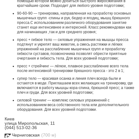
помощью которой можно добиться быстрого жиросжигания в
кратчайшие сроки. Подходит для любого уровня подготовки;
90-60-90 — тренировка, направленная на проработку основных
мышечных групп -спины и рук, бедер и ягодиц, мышц брюшного
пресса.С использованием различного оборудования занятие
станет еще интенсивнее и интересней. Класс рекомендован как
для начинающих ,так и для среднего уровня;
пресс + гибкое тело — силовые упражнения на мышцы пресса
подтянут и укрепят ваш животик, а смесь растяжки и лёгких
упражнений на расслабление мышечных групп и проработку
гибкости суставов, позвоночника позволят обрести приятные
очертания и гибкость тела. Для всех уровней подготовки;
пресс + стрейчинг — лёгкое, плавное расслабление всего тела
после интенсивной тренировки брюшного пресса - это 2 в 1;
супер тело — красивая осанка и линия плеч всегда были и
остаются в моде. Приглашаем всех желающих на тренировку, где
включаются в работу мышцы кора-спина, брюшной пресс; а также
плеч и груди. Для всех уровней подготовки;
силовой тренинг — комплекс силовых упражнений с
использованием веса собственного тела или дополнительного
оборудования. Для всех уровней подготовки.
Киев
улица Миропольская, 11
(044) 513-02-36
Черниговская
(700 м)