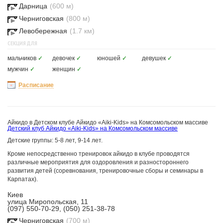
Дарница
(600 м)
Черниговская
(800 м)
Левобережная
(1.7 км)
СЕКЦИЯ ДЛЯ
мальчиков
✓
девочек
✓
юношей
✓
девушек
✓
мужчин
✓
женщин
✓
Расписание
Айкидо в Детском клубе Айкидо «Aiki-Kids» на Комсомольском массиве
Детский клуб Айкидо «Aiki-Kids» на Комсомольском массиве
Детские группы: 5-8 лет, 9-14 лет.
Кроме непосредственно тренировок айкидо в клубе проводятся
различные мероприятия для оздоровления и разностороннего
развития детей (соревнования, тренировочные сборы и семинары в
Карпатах).
Киев
улица Миропольская, 11
(097) 550-70-29, (050) 251-38-78
Черниговская
(700 м)