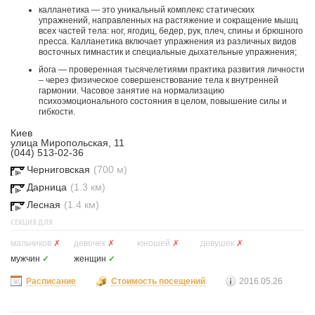
калланетика — это уникальный комплекс статических
упражнений, направленных на растяжение и сокращение мышц
всех частей тела: ног, ягодиц, бедер, рук, плеч, спины и брюшного
пресса. Калланетика включает упражнения из различных видов
восточных гимнастик и специальные дыхательные упражнения;
йога — проверенная тысячелетиями практика развития личности
– через физическое совершенствование тела к внутренней
гармонии. Часовое занятие на нормализацию
психоэмоционального состояния в целом, повышение силы и
гибкости.
Киев
улица Миропольская, 11
(044) 513-02-36
Черниговская
(700 м)
Дарница
(1.3 км)
Лесная
(1.4 км)
СЕКЦИЯ ДЛЯ
мальчиков
✗
девочек
✗
юношей
✗
девушек
✗
мужчин
✓
женщин
✓
Расписание
Стоимость посещений
2016.05.26