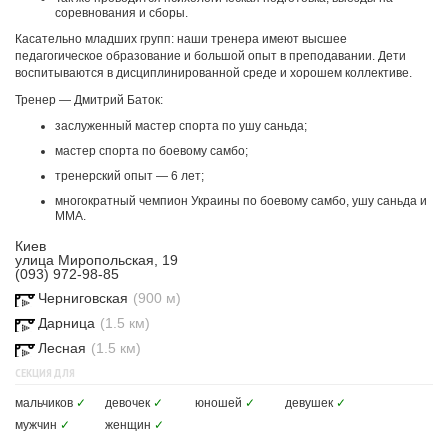
соревнования и сборы.
Касательно младших групп: наши тренера имеют высшее
педагогическое образование и большой опыт в преподавании. Дети
воспитываются в дисциплинированной среде и хорошем коллективе.
Тренер — Дмитрий Баток:
заслуженный мастер спорта по ушу саньда;
мастер спорта по боевому самбо;
тренерский опыт — 6 лет;
многократный чемпион Украины по боевому самбо, ушу саньда и
ММА.
Киев
улица Миропольская, 19
(093) 972-98-85
Черниговская
(900 м)
Дарница
(1.5 км)
Лесная
(1.5 км)
СЕКЦИЯ ДЛЯ
мальчиков
✓
девочек
✓
юношей
✓
девушек
✓
мужчин
✓
женщин
✓