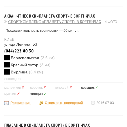
АКВАФИТНЕС В СК «ПЛАНЕТА СПОРТ» В БОРТНИЧАХ
СПОРТКОМПЛЕКС «ПЛАНЕТА СПОРТ» В БОРТНИЧАХ
4 ФОТО
Продолжительность тренировки — 50 минут.
КИЕВ
улица Ленина, 53
(044) 222-80-30
Бориспольская
(2.6 км)
Красный хутор
(3 км)
Вырлица
(3.4 км)
СЕКЦИЯ ДЛЯ
мальчиков
✗
девочек
✗
юношей
✗
девушек
✓
мужчин
✗
женщин
✓
Расписание
Стоимость посещений
2016.07.03
ПЛАВАНИЕ В СК «ПЛАНЕТА СПОРТ» В БОРТНИЧАХ