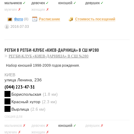
мальчиков
✓
девочек
✓
юношей
✓
девушек
✓
мужчин
✗
женщин
✗
Фото
(8)
Расписание
Стоимость посещений
2016.07.03
РЕГБИ В РЕГБИ-КЛУБЕ «КИЕВ-ДАРНИЦА» В СШ №280
РЕГБИ-КЛУБ «КИЕВ-ДАРНИЦА» В СШ №280
Набор юношей 1998-2009 годов рождения.
КИЕВ
улица Ленина, 23б
(044) 223-47-31
Бориспольская
(1.8 км)
Красный хутор
(2.3 км)
Вырлица
(2.6 км)
СЕКЦИЯ ДЛЯ
мальчиков
✗
девочек
✗
юношей
✓
девушек
✗
мужчин
✗
женщин
✗