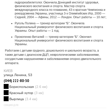
гидрореабилитолог. Окончила Донецкий институт здоровья,
физического воспитания и спорта. Мастер спорта
международного класса по плаванию, 43-х кратная Чемпионка и
рекордсменка Украины, участница 3-х Олимпийских Игр, 2000 —
Сидней, 2004 — Афины, 2012 — Лондон. Опыт работы — 10 лет;
Руголь Полина — тренер категории "Б". Окончила
Национальный университет физического воспитания и спорта
Украины. Опыт работы — 1 год;
Прокопенко Виталий — тренер категории "Б". Окончил
Национальный университет физического воспитания и спорта
Украины.
Работаем с детьми грудного, дошкольного и школьного возраста, а
также детьми с диагнозом ДЦП, неврологическими заболеваниями,
сосудистыми нарушениями и заболеваниями опорно-двигательного
аппарата.
КИЕВ
улица Ленина, 53
(044) 222-80-30
Бориспольская
(2.6 км)
Красный хутор
(3 км)
Вырлица
(3.4 км)
СЕКЦИЯ ДЛЯ