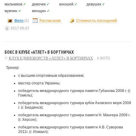
мальчиков
✓
девочек
✓
юношей
✓
девушек
✓
мужчин
✓
женщин
✓
Фото
(2)
Расписание
Стоимость посещений
2017.06.07
БОКС В КЛУБЕ «АТЛЕТ» В БОРТНИЧАХ
КЛУБ ЕДИНОБОРСТВ «АТЛЕТ» В БОРТНИЧАХ
4 ФОТО
Тренер:
с высшим спортивным образованием;
мастер спорта Украины;
победитель международного турнира памяти Губанова 2008 г. (г.
Гомель);
победитель международного турнира кубок Азовского моря 2008
г. (г. Бердянск);
победитель международного турнира памяти Н. Мангера 2009 г.
(г. Херсон);
победитель международного турнира памяти А.В. Суворова
2011г. (г. Измаил);