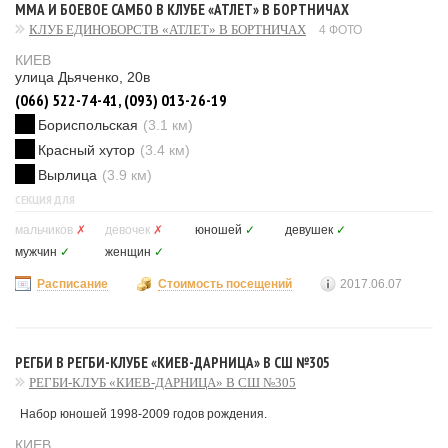
ММА И БОЕВОЕ САМБО В КЛУБЕ «АТЛЕТ» В БОРТНИЧАХ
КЛУБ ЕДИНОБОРСТВ «АТЛЕТ» В БОРТНИЧАХ
4 ФОТО
КИЕВ
улица Дьяченко, 20в
(066) 522-74-41, (093) 013-26-19
Бориспольская
(3.1 км)
Красный хутор
(3.4 км)
Вырлица
(3.9 км)
СЕКЦИЯ ДЛЯ
мальчиков
✗
девочек
✗
юношей
✓
девушек
✓
мужчин
✓
женщин
✓
Расписание
Стоимость посещений
2017.06.07
РЕГБИ В РЕГБИ-КЛУБЕ «КИЕВ-ДАРНИЦА» В СШ №305
РЕГБИ-КЛУБ «КИЕВ-ДАРНИЦА» В СШ №305
Набор юношей 1998-2009 годов рождения.
КИЕВ