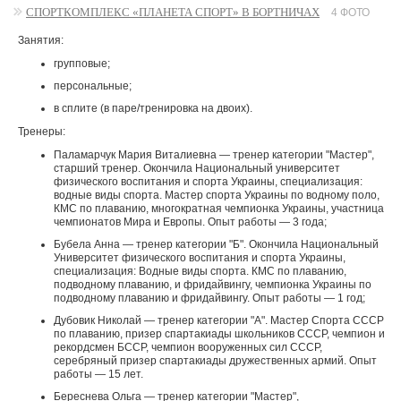
СПОРТКОМПЛЕКС «ПЛАНЕТА СПОРТ» В БОРТНИЧАХ
4 ФОТО
Занятия:
групповые;
персональные;
в сплите (в паре/тренировка на двоих).
Тренеры:
Паламарчук Мария Виталиевна — тренер категории "Мастер",
старший тренер. Окончила Национальный университет
физического воспитания и спорта Украины, специализация:
водные виды спорта. Мастер спорта Украины по водному поло,
КМС по плаванию, многократная чемпионка Украины, участница
чемпионатов Мира и Европы. Опыт работы — 3 года;
Бубела Анна — тренер категории "Б". Окончила Национальный
Университет физического воспитания и спорта Украины,
специализация: Водные виды спорта. КМС по плаванию,
подводному плаванию, и фридайвингу, чемпионка Украины по
подводному плаванию и фридайвингу. Опыт работы — 1 год;
Дубовик Николай — тренер категории "А". Мастер Спорта СССР
по плаванию, призер спартакиады школьников СССР, чемпион и
рекордсмен БССР, чемпион вооруженных сил СССР,
серебряный призер спартакиады дружественных армий. Опыт
работы — 15 лет.
Береснева Ольга — тренер категории "Мастер",