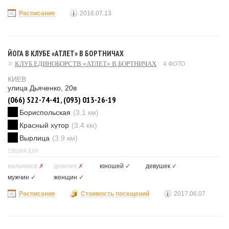
Расписание
2016.07.13
ЙОГА В КЛУБЕ «АТЛЕТ» В БОРТНИЧАХ
КЛУБ ЕДИНОБОРСТВ «АТЛЕТ» В БОРТНИЧАХ
4 ФОТО
КИЕВ
улица Дьяченко, 20в
(066) 522-74-41, (093) 013-26-19
Бориспольская
(3.1 км)
Красный хутор
(3.4 км)
Вырлица
(3.9 км)
СЕКЦИЯ ДЛЯ
мальчиков
✗
девочек
✗
юношей
✓
девушек
✓
мужчин
✓
женщин
✓
Расписание
Стоимость посещений
2017.06.07