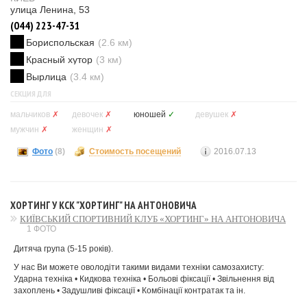
улица Ленина, 53
(044) 223-47-31
Бориспольская
(2.6 км)
Красный хутор
(3 км)
Вырлица
(3.4 км)
СЕКЦИЯ ДЛЯ
мальчиков
✗
девочек
✗
юношей
✓
девушек
✗
мужчин
✗
женщин
✗
Фото
(8)
Стоимость посещений
2016.07.13
ХОРТИНГ У КСК "ХОРТИНГ" НА АНТОНОВИЧА
КИЇВСЬКИЙ СПОРТИВНИЙ КЛУБ «ХОРТИНГ» НА АНТОНОВИЧА
1 ФОТО
Дитяча група (5-15 років).
У нас Ви можете оволодіти такими видами техніки самозахисту:
Ударна техніка • Кидкова техніка • Больові фіксації • Звільнення від
захоплень • Задушливі фіксації • Комбінації контратак та ін.