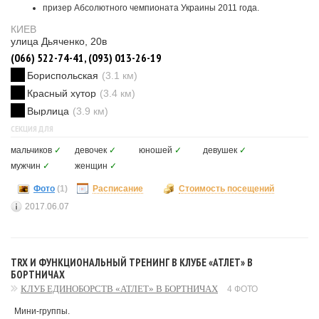
призер Абсолютного чемпионата Украины 2011 года.
КИЕВ
улица Дьяченко, 20в
(066) 522-74-41, (093) 013-26-19
Бориспольская
(3.1 км)
Красный хутор
(3.4 км)
Вырлица
(3.9 км)
СЕКЦИЯ ДЛЯ
мальчиков
✓
девочек
✓
юношей
✓
девушек
✓
мужчин
✓
женщин
✓
Фото
(1)
Расписание
Стоимость посещений
2017.06.07
TRX И ФУНКЦИОНАЛЬНЫЙ ТРЕНИНГ В КЛУБЕ «АТЛЕТ» В
БОРТНИЧАХ
КЛУБ ЕДИНОБОРСТВ «АТЛЕТ» В БОРТНИЧАХ
4 ФОТО
Мини-группы.