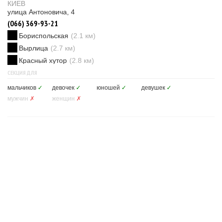
КИЕВ
улица Антоновича, 4
(066) 369-93-21
Бориспольская
(2.1 км)
Вырлица
(2.7 км)
Красный хутор
(2.8 км)
СЕКЦИЯ ДЛЯ
мальчиков
✓
девочек
✓
юношей
✓
девушек
✓
мужчин
✗
женщин
✗