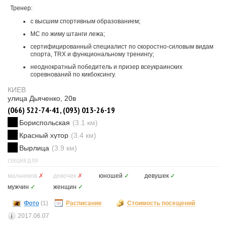
Тренер:
с высшим спортивным образованием;
МС по жиму штанги лежа;
сертифицированный специалист по скоростно-силовым видам
спорта, TRX и функциональному тренингу;
неоднократный победитель и призер всеукраинских
соревнований по кикбоксингу.
КИЕВ
улица Дьяченко, 20в
(066) 522-74-41, (093) 013-26-19
Бориспольская
(3.1 км)
Красный хутор
(3.4 км)
Вырлица
(3.9 км)
СЕКЦИЯ ДЛЯ
мальчиков
✗
девочек
✗
юношей
✓
девушек
✓
мужчин
✓
женщин
✓
Фото
(1)
Расписание
Стоимость посещений
2017.06.07