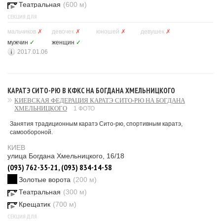
Театральная
(600 м)
СЕКЦИЯ ДЛЯ
мальчиков
✗
девочек
✗
юношей
✗
девушек
✗
мужчин
✓
женщин
✓
2017.01.06
КАРАТЭ СИТО-РЮ В КФКС НА БОГДАНА ХМЕЛЬНИЦКОГО
КИЕВСКАЯ ФЕДЕРАЦИЯ КАРАТЭ СИТО-РЮ НА БОГДАНА
ХМЕЛЬНИЦКОГО
1 ФОТО
Занятия традиционным каратэ Сито-рю, спортивным каратэ,
самообороной.
КИЕВ
улица Богдана Хмельницкого, 16/18
(093) 762-35-21, (093) 834-14-58
Золотые ворота
(200 м)
Театральная
(300 м)
Крещатик
(700 м)
СЕКЦИЯ ДЛЯ