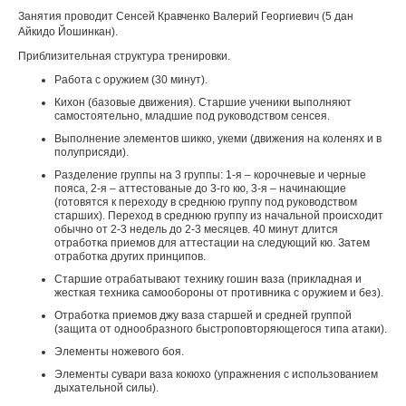
Занятия проводит Сенсей Кравченко Валерий Георгиевич (5 дан
Айкидо Йошинкан).
Приблизительная структура тренировки.
Работа с оружием (30 минут).
Кихон (базовые движения). Старшие ученики выполняют
самостоятельно, младшие под руководством сенсея.
Выполнение элементов шикко, укеми (движения на коленях и в
полуприсяди).
Разделение группы на 3 группы: 1-я – корочневые и черные
пояса, 2-я – аттестованые до 3-го кю, 3-я – начинающие
(готовятся к переходу в среднюю группу под руководством
старших). Переход в среднюю группу из начальной происходит
обычно от 2-3 недель до 2-3 месяцев. 40 минут длится
отработка приемов для аттестации на следующий кю. Затем
отработка других принципов.
Старшие отрабатывают технику гошин ваза (прикладная и
жесткая техника самообороны от противника с оружием и без).
Отработка приемов джу ваза старшей и средней группой
(защита от однообразного быстроповторяющегося типа атаки).
Элементы ножевого боя.
Элементы сувари ваза кокюхо (упражнения с использованием
дыхательной силы).