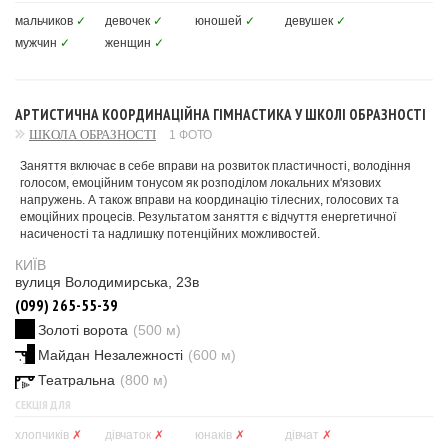
мальчиков
✓
девочек
✓
юношей
✓
девушек
✓
мужчин
✓
женщин
✓
АРТИСТИЧНА КООРДИНАЦІЙНА ГІМНАСТИКА У ШКОЛІ ОБРАЗНОСТІ
ШКОЛА ОБРАЗНОСТІ
1 ФОТО
Заняття включає в себе вправи на розвиток пластичності, володіння
голосом, емоційним тонусом як розподілом локальних м'язових
напружень. А також вправи на координацію тілесних, голосових та
емоційних процесів. Результатом заняття є відчуття енергетичної
насиченості та надлишку потенційних можливостей.
КИЇВ
вулиця Володимирська, 23в
(099) 265-55-39
Золоті ворота
(500 м)
Майдан Незалежності
(600 м)
Театральна
(800 м)
СЕКЦІЯ ДЛЯ
хлопчиків
✗
дівчаток
✗
юнаків
✗
дівчат
✗