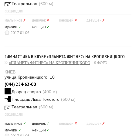
Театральная
(600 м)
СЕКЦИЯ ДЛЯ
мальчиков
✗
девочек
✗
юношей
✗
девушек
✗
мужчин
✓
женщин
✓
2017.01.06
ГИМНАСТИКА В КЛУБЕ «ПЛАНЕТА ФИТНЕС» НА КРОПИВНИЦКОГО
«ПЛАНЕТА ФИТНЕС» НА КРОПИВНИЦКОГО
9 ФОТО
КИЕВ
улица Кропивницкого, 10
(044) 254-62-00
Дворец спорта
(400 м)
Площадь Льва Толстого
(600 м)
Театральная
(600 м)
СЕКЦИЯ ДЛЯ
мальчиков
✓
девочек
✓
юношей
✗
девушек
✗
мужчин
✓
женщин
✓