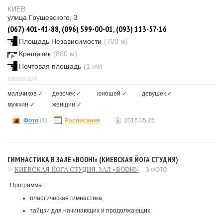
КИЕВ
улица Грушевского, 3
(067) 401-41-88, (096) 599-00-01, (093) 113-57-16
Площадь Независимости
(700 м)
Крещатик
(800 м)
Почтовая площадь
(1 км)
СЕКЦИЯ ДЛЯ
мальчиков
✓
девочек
✓
юношей
✓
девушек
✓
мужчин
✓
женщин
✓
Фото
(1)
Расписание
2016.05.26
ГИМНАСТИКА В ЗАЛЕ «BODHI» (КИЕВСКАЯ ЙОГА СТУДИЯ)
КИЕВСКАЯ ЙОГА СТУДИЯ. ЗАЛ «BODHI»
3 ФОТО
Программы:
пластическая гимнастика;
тайцзи для начинающих и продолжающих.