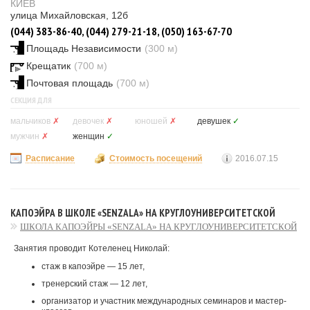
КИЕВ
улица Михайловская, 12б
(044) 383-86-40, (044) 279-21-18, (050) 163-67-70
Площадь Независимости
(300 м)
Крещатик
(700 м)
Почтовая площадь
(700 м)
СЕКЦИЯ ДЛЯ
мальчиков
✗
девочек
✗
юношей
✗
девушек
✓
мужчин
✗
женщин
✓
Расписание
Стоимость посещений
2016.07.15
КАПОЭЙРА В ШКОЛЕ «SENZALA» НА КРУГЛОУНИВЕРСИТЕТСКОЙ
ШКОЛА КАПОЭЙРЫ «SENZALA» НА КРУГЛОУНИВЕРСИТЕТСКОЙ
Занятия проводит Котеленец Николай:
стаж в капоэйре — 15 лет,
тренерский стаж — 12 лет,
организатор и участник международных семинаров и мастер-