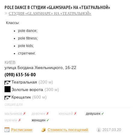
POLE DANCE В СТУДИИ «GLAMSHAPE» НА «ТЕАТРАЛЬНОЙ»
СТУДИЯ «GLAMSHAPE» НА «ТЕАТРАЛЬНОЙ»
Классы:
pole dance;
pole fitness;
pole kids;
стретчинг.
КИЕВ
улица Богдана Хмельницкого, 16-22
(098) 635-56-80
Театральная
(200 м)
Золотые ворота
(300 м)
Крещатик
(600 м)
СЕКЦИЯ ДЛЯ
мальчиков
✗
девочек
✗
юношей
✗
девушек
✓
мужчин
✗
женщин
✓
Расписание
Стоимость посещений
2017.03.20