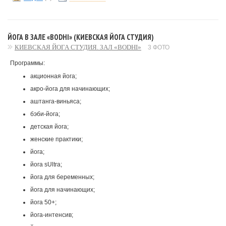
ЙОГА В ЗАЛЕ «BODHI» (КИЕВСКАЯ ЙОГА СТУДИЯ)
КИЕВСКАЯ ЙОГА СТУДИЯ. ЗАЛ «BODHI»
3 ФОТО
Программы:
акционная йога;
акро-йога для начинающих;
аштанга-виньяса;
бэби-йога;
детская йога;
женские практики;
йога;
йога sUltra;
йога для беременных;
йога для начинающих;
йога 50+;
йога-интенсив;