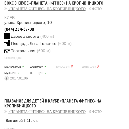
БОКС В КЛУБЕ «ПЛАНЕТА ФИТНЕС» НА КРОПИВНИЦКОГО
«ПЛАНЕТА ФИТНЕС» НА КРОПИВНИЦКОГО
9 ФОТО
КИЕВ
улица Кропивницкого, 10
(044) 254-62-00
Дворец спорта
(400 м)
Площадь Льва Толстого
(600 м)
Театральная
(600 м)
СЕКЦИЯ ДЛЯ
мальчиков
✓
девочек
✓
юношей
✗
девушек
✗
мужчин
✓
женщин
✓
2017.01.06
ПЛАВАНИЕ ДЛЯ ДЕТЕЙ В КЛУБЕ «ПЛАНЕТА ФИТНЕС» НА
КРОПИВНИЦКОГО
«ПЛАНЕТА ФИТНЕС» НА КРОПИВНИЦКОГО
9 ФОТО
Для детей 7-11 лет.