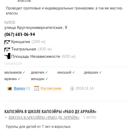
классов.
Проводит групповые и индивидуальные тренировки, а так же мастер-
классы.
КИЕВ
улица Круглоуниверситетская, 9
(067) 683-06-94
Крещатик
(300 м)
Театральная
(400 м)
Площадь Независимости
(600 м)
СЕКЦИЯ ДЛЯ
мальчиков
✓
девочек
✓
юношей
✓
девушек
✓
мужчин
✓
женщин
✓
Видео
(1)
Расписание
2016.11.14
КАПОЭЙРА В ШКОЛЕ КАПОЭЙРЫ «РАБО ДЕ АРРАЙЯ»
ШКОЛА КАПОЭЙРЫ «РАБО ДЕ АРРАЙЯ»
1 ФОТО
Группы для детей от 7 лет и взрослых.