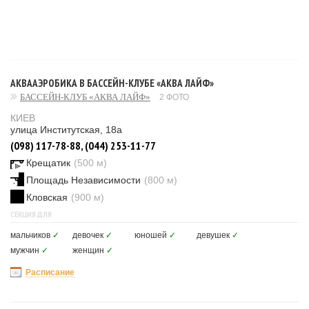
АКВААЭРОБИКА В БАССЕЙН-КЛУБЕ «АКВА ЛАЙФ»
БАССЕЙН-КЛУБ «АКВА ЛАЙФ»
2 ФОТО
КИЕВ
улица Институтская, 18а
(098) 117-78-88, (044) 253-11-77
Крещатик
(500 м)
Площадь Независимости
(800 м)
Кловская
(900 м)
СЕКЦИЯ ДЛЯ
мальчиков
✓
девочек
✓
юношей
✓
девушек
✓
мужчин
✓
женщин
✓
Расписание