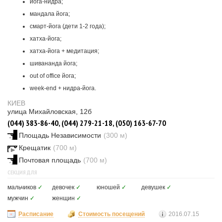
йога-нидра;
мандала йога;
смарт-йога (дети 1-2 года);
хатха-йога;
хатха-йога + медитация;
шивананда йога;
out of office йога;
week-end + нидра-йога.
КИЕВ
улица Михайловская, 12б
(044) 383-86-40, (044) 279-21-18, (050) 163-67-70
Площадь Независимости
(300 м)
Крещатик
(700 м)
Почтовая площадь
(700 м)
СЕКЦИЯ ДЛЯ
мальчиков
✓
девочек
✓
юношей
✓
девушек
✓
мужчин
✓
женщин
✓
Расписание
Стоимость посещений
2016.07.15