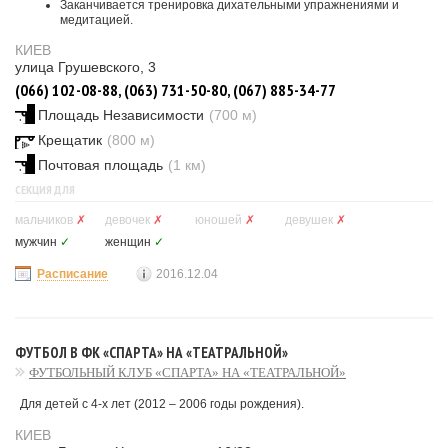
Заканчивается тренировка дихательными упражнениями и
медитацией.
КИЕВ
улица Грушевского, 3
(066) 102-08-88, (063) 731-50-80, (067) 885-34-77
Площадь Независимости
(700 м)
Крещатик
(800 м)
Почтовая площадь
(1 км)
СЕКЦИЯ ДЛЯ
мальчиков
✗
девочек
✗
юношей
✗
девушек
✗
мужчин
✓
женщин
✓
Расписание
2016.12.04
ФУТБОЛ В ФК «СПАРТА» НА «ТЕАТРАЛЬНОЙ»
ФУТБОЛЬНЫЙ КЛУБ «СПАРТА» НА «ТЕАТРАЛЬНОЙ»
Для детей с 4-х лет (2012 – 2006 годы рождения).
КИЕВ