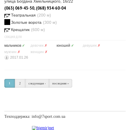
улица Богдана Хмельницкого, 16/22
(063) 069-43-50, (068) 934-60-04
Театральная
(200 м)
Золотые ворота
(300 м)
Крещатик
(600 м)
СЕКЦИЯ ДЛЯ
мальчиков
✓
девочек
✗
юношей
✓
девушек
✗
мужчин
✗
женщин
✗
2017.01.26
1
2
следующая ›
последняя »
Техподдержка:
info@7sport.com.ua