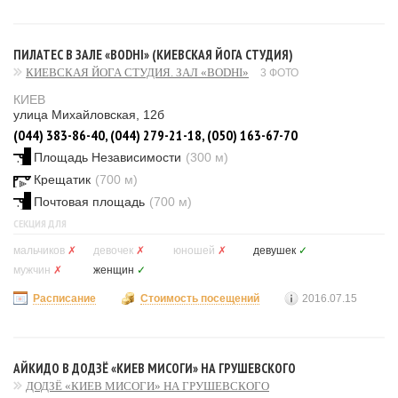
ПИЛАТЕС В ЗАЛЕ «BODHI» (КИЕВСКАЯ ЙОГА СТУДИЯ)
КИЕВСКАЯ ЙОГА СТУДИЯ. ЗАЛ «BODHI»
3 ФОТО
КИЕВ
улица Михайловская, 12б
(044) 383-86-40, (044) 279-21-18, (050) 163-67-70
Площадь Независимости
(300 м)
Крещатик
(700 м)
Почтовая площадь
(700 м)
СЕКЦИЯ ДЛЯ
мальчиков
✗
девочек
✗
юношей
✗
девушек
✓
мужчин
✗
женщин
✓
Расписание
Стоимость посещений
2016.07.15
АЙКИДО В ДОДЗЁ «КИЕВ МИСОГИ» НА ГРУШЕВСКОГО
ДОДЗЁ «КИЕВ МИСОГИ» НА ГРУШЕВСКОГО