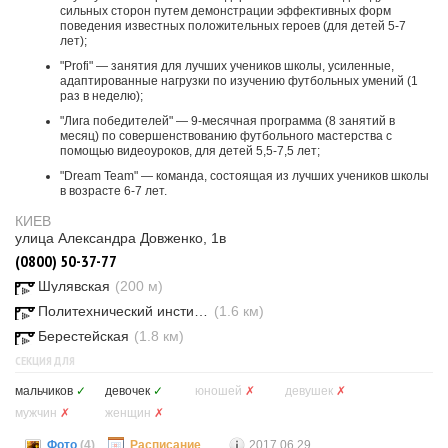
сильных сторон путем демонстрации эффективных форм
поведения известных положительных героев (для детей 5-7
лет);
"Profi" — занятия для лучших учеников школы, усиленные,
адаптированные нагрузки по изучению футбольных умений (1
раз в неделю);
"Лига победителей" — 9-месячная программа (8 занятий в
месяц) по совершенствованию футбольного мастерства с
помощью видеоуроков, для детей 5,5-7,5 лет;
"Dream Team" — команда, состоящая из лучших учеников школы
в возрасте 6-7 лет.
КИЕВ
улица Александра Довженко, 1в
(0800) 50-37-77
Шулявская
(200 м)
Политехнический институт
(1.6 км)
Берестейская
(1.8 км)
СЕКЦИЯ ДЛЯ
мальчиков
✓
девочек
✓
юношей
✗
девушек
✗
мужчин
✗
женщин
✗
Фото
(4)
Расписание
2017.06.29