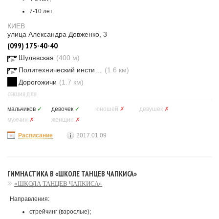
7-10 лет.
КИЕВ
улица Александра Довженко, 3
(099) 175-40-40
Шулявская
(400 м)
Политехнический институт
(1.6 км)
Дорогожичи
(1.7 км)
СЕКЦИЯ ДЛЯ
мальчиков
✓
девочек
✓
юношей
✗
девушек
✗
мужчин
✗
женщин
✗
Расписание
2017.01.09
ГИМНАСТИКА В «ШКОЛЕ ТАНЦЕВ ЧАПКИСА»
«ШКОЛА ТАНЦЕВ ЧАПКИСА»
Направления:
стрейчинг (взрослые);