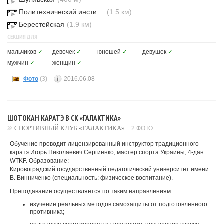
Политехнический институт
(1.5 км)
Берестейская
(1.9 км)
СЕКЦИЯ ДЛЯ
мальчиков
✓
девочек
✓
юношей
✓
девушек
✓
мужчин
✓
женщин
✓
Фото
(3)
2016.06.08
ШОТОКАН КАРАТЭ В СК «ГАЛАКТИКА»
СПОРТИВНЫЙ КЛУБ «ГАЛАКТИКА»
2 ФОТО
Обучение проводит лицензированный инструктор традиционного
каратэ Игорь Николаевич Сергиенко, мастер спорта Украины, 4-дан
WTKF. Образование:
Кировоградский государственный педагогический университет имени
В. Винниченко (специальность: физическое воспитание).
Преподавание осуществляется по таким направлениям:
изучение реальных методов самозащиты от подготовленного
противника;