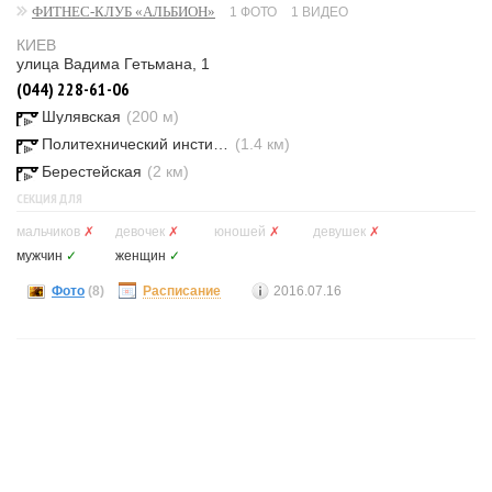
ФИТНЕС-КЛУБ «АЛЬБИОН»
1 ФОТО
1 ВИДЕО
КИЕВ
улица Вадима Гетьмана, 1
(044) 228-61-06
Шулявская
(200 м)
Политехнический институт
(1.4 км)
Берестейская
(2 км)
СЕКЦИЯ ДЛЯ
мальчиков
✗
девочек
✗
юношей
✗
девушек
✗
мужчин
✓
женщин
✓
Фото
(8)
Расписание
2016.07.16