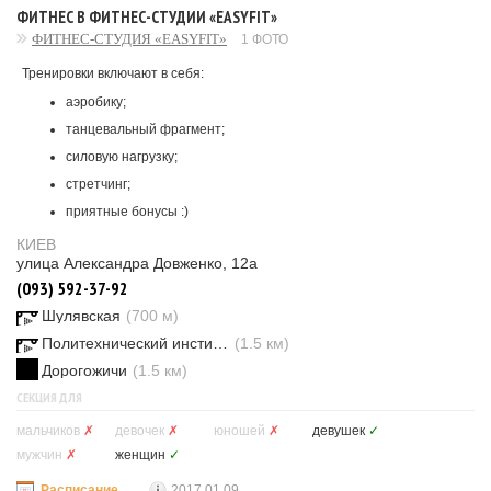
ФИТНЕС В ФИТНЕС-СТУДИИ «EASYFIT»
ФИТНЕС-СТУДИЯ «EASYFIT»
1 ФОТО
Тренировки включают в себя:
аэробику;
танцевальный фрагмент;
силовую нагрузку;
стретчинг;
приятные бонусы :)
КИЕВ
улица Александра Довженко, 12а
(093) 592-37-92
Шулявская
(700 м)
Политехнический институт
(1.5 км)
Дорогожичи
(1.5 км)
СЕКЦИЯ ДЛЯ
мальчиков
✗
девочек
✗
юношей
✗
девушек
✓
мужчин
✗
женщин
✓
Расписание
2017.01.09