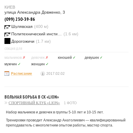
КИЕВ
улица Александра Довженко, 3
(099) 230-39-86
Шулявская
(400 м)
Политехнический институт
(1.6 км)
Дорогожичи
(1.7 км)
СЕКЦИЯ ДЛЯ
мальчиков
✗
девочек
✗
юношей
✓
девушек
✓
мужчин
✓
женщин
✓
Расписание
2017.02.02
ВОЛЬНАЯ БОРЬБА В СК «LION»
СПОРТИВНЫЙ КЛУБ «LION»
1 ФОТО
Набор мальчиков и девочек в группы 5-10 лет и 10-15 лет.
Тренировки проводит Александр Анатолиевич — квалифицированный
преподаватель с многолетним опытом работы, мастер спорта.