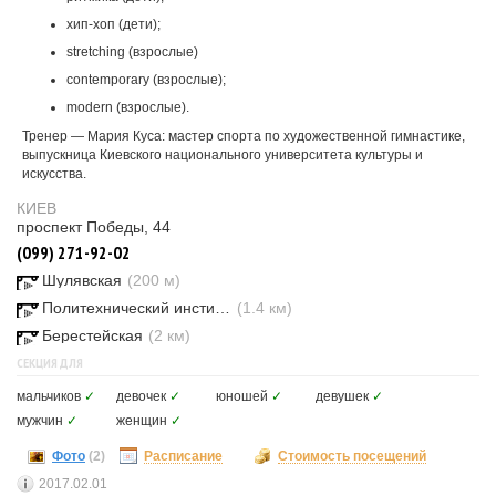
хип-хоп (дети);
stretching (взрослые)
contemporary (взрослые);
modern (взрослые).
Тренер — Мария Куса: мастер спорта по художественной гимнастике,
выпускница Киевского национального университета культуры и
искусства.
КИЕВ
проспект Победы, 44
(099) 271-92-02
Шулявская
(200 м)
Политехнический институт
(1.4 км)
Берестейская
(2 км)
СЕКЦИЯ ДЛЯ
мальчиков
✓
девочек
✓
юношей
✓
девушек
✓
мужчин
✓
женщин
✓
Фото
(2)
Расписание
Стоимость посещений
2017.02.01