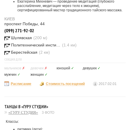
Екатерина Михневич — проведение медитаций (глубокого
расслабление, медитация через тело к эмоциям),
сертифицированный мастер традиционного тайского массажа.
КИЕВ
проспект Победы, 44
(099) 271-92-02
Шулявская
(200 м)
Политехнический институт
(1.4 км)
Берестейская
(2 км)
СЕКЦИЯ ДЛЯ
мальчиков
✗
девочек
✗
юношей
✓
девушек
✓
мужчин
✓
женщин
✓
Расписание
Стоимость посещений
2017.02.01
ТАНЦЫ В «ГУРУ СТУДИИ»
«ГУРУ СТУДИЯ»
3 ФОТО
Классы:
ритмика (дети);