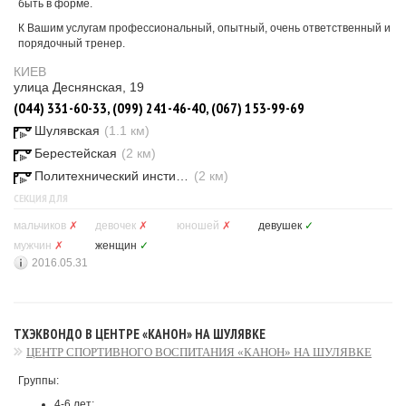
быть в форме.
К Вашим услугам профессиональный, опытный, очень ответственный и
порядочный тренер.
КИЕВ
улица Деснянская, 19
(044) 331-60-33, (099) 241-46-40, (067) 153-99-69
Шулявская
(1.1 км)
Берестейская
(2 км)
Политехнический институт
(2 км)
СЕКЦИЯ ДЛЯ
мальчиков
✗
девочек
✗
юношей
✗
девушек
✓
мужчин
✗
женщин
✓
2016.05.31
ТХЭКВОНДО В ЦЕНТРЕ «КАНОН» НА ШУЛЯВКЕ
ЦЕНТР СПОРТИВНОГО ВОСПИТАНИЯ «КАНОН» НА ШУЛЯВКЕ
Группы:
4-6 лет;