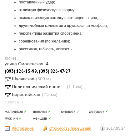
поставленный удар;
отличную физическую и форму;
психологическую закалку настоящего воина;
дружелюбный коллектив и дружеская атмосфера;
перспективы развития спортсмена;
соревнования (по желанию);
расстяжка, гибкость, ловкость
КИЕВ
улица Смоленская, 4
(093) 126-15-99, (095) 826-47-27
Шулявская
(600 м)
Политехнический институт
(1.1 км)
Берестейская
(2.3 км)
СЕКЦИЯ ДЛЯ
мальчиков
✓
девочек
✓
юношей
✓
девушек
✓
мужчин
✓
женщин
✓
Расписание
Стоимость посещений
2017.05.24