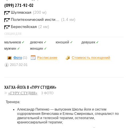
(099) 271-92-02
Шулявская
(200 м)
Политехнический институт
(1.4 км)
Берестейская
(2 км)
СЕКЦИЯ ДЛЯ
мальчиков
✓
девочек
✓
юношей
✓
девушек
✓
мужчин
✓
женщин
✓
Фото
(1)
Расписание
Стоимость посещений
2017.02.01
ХАТХА-ЙОГА В «ГУРУ СТУДИИ»
«ГУРУ СТУДИЯ»
3 ФОТО
Тренера:
Александр Пипенко — выпускник Школы йоги и систем
оздоровления Вячеслава и Елены Смирновых, специалист по
двигательной и телесной терапии, остеопатии,
краниосакральной терапии;