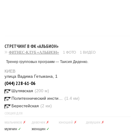
СТРЕТЧИНГ В ФК «АЛЬБИОН»
ФИТНЕС-КЛУБ «АЛЬБИОН»
1 ФОТО
1 ВИДЕО
Тренер групповых программ ― Таисия Диденко.
КИЕВ
улица Вадима Гетьмана, 1
(044) 228-61-06
Шулявская
(200 м)
Политехнический институт
(1.4 км)
Берестейская
(2 км)
СЕКЦИЯ ДЛЯ
мальчиков
✗
девочек
✗
юношей
✗
девушек
✗
мужчин
✓
женщин
✓