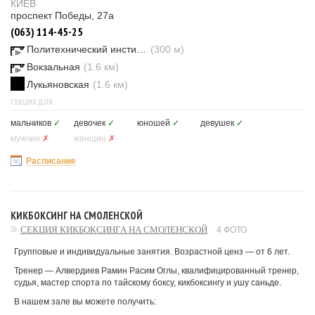
КИЕВ
проспект Победы, 27а
(063) 114-45-25
Политехнический институт
(300 м)
Вокзальная
(1.6 км)
Лукьяновская
(1.6 км)
СЕКЦИЯ ДЛЯ
мальчиков
✓
девочек
✓
юношей
✓
девушек
✓
мужчин
✗
женщин
✗
Расписание
КИКБОКСИНГ НА СМОЛЕНСКОЙ
СЕКЦИЯ КИКБОКСИНГА НА СМОЛЕНСКОЙ
4 ФОТО
Групповые и индивидуальные занятия. Возрастной ценз — от 6 лет.
Тренер — Алвердиев Рамин Расим Оглы, квалифицированный тренер,
судья, мастер спорта по тайскому боксу, кикбоксингу и ушу саньде.
В нашем зале вы можете получить: