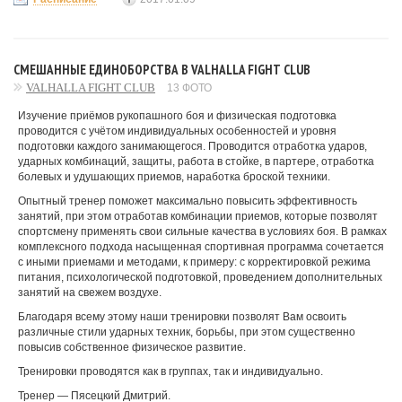
СМЕШАННЫЕ ЕДИНОБОРСТВА В VALHALLA FIGHT CLUB
VALHALLA FIGHT CLUB
13 ФОТО
Изучение приёмов рукопашного боя и физическая подготовка
проводится с учётом индивидуальных особенностей и уровня
подготовки каждого занимающегося. Проводится отработка ударов,
ударных комбинаций, защиты, работа в стойке, в партере, отработка
болевых и удушающих приемов, наработка броской техники.
Опытный тренер поможет максимально повысить эффективность
занятий, при этом отработав комбинации приемов, которые позволят
спортсмену применять свои сильные качества в условиях боя. В рамках
комплексного подхода насыщенная спортивная программа сочетается
с иными приемами и методами, к примеру: с корректировкой режима
питания, психологической подготовкой, проведением дополнительных
занятий на свежем воздухе.
Благодаря всему этому наши тренировки позволят Вам освоить
различные стили ударных техник, борьбы, при этом существенно
повысив собственное физическое развитие.
Тренировки проводятся как в группах, так и индивидуально.
Тренер — Пясецкий Дмитрий.