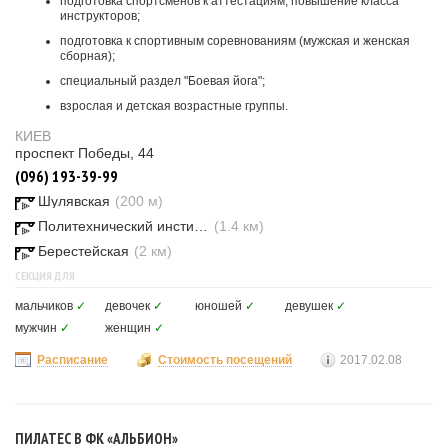
подготовка спортсменов к аттестациям, повышение класса
инструкторов;
подготовка к спортивным соревнованиям (мужская и женская
сборная);
специальный раздел "Боевая йога";
взрослая и детская возрастные группы.
КИЕВ
проспект Победы, 44
(096) 193-39-99
Шулявская
(200 м)
Политехнический институт
(1.4 км)
Берестейская
(2 км)
СЕКЦИЯ ДЛЯ
мальчиков
✓
девочек
✓
юношей
✓
девушек
✓
мужчин
✓
женщин
✓
Расписание
Стоимость посещений
2017.02.08
ПИЛАТЕС В ФК «АЛЬБИОН»