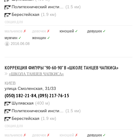
Политехнический институт
(1.5 км)
Берестейская
(1.9 км)
СЕКЦИЯ ДЛЯ
мальчиков
✗
девочек
✗
юношей
✓
девушек
✓
мужчин
✓
женщин
✓
2016.06.08
КОРРЕКЦИЯ ФИГУРЫ "90-60-90" В «ШКОЛЕ ТАНЦЕВ ЧАПКИСА»
«ШКОЛА ТАНЦЕВ ЧАПКИСА»
КИЕВ
улица Смоленская, 31/33
(050) 182-21-84, (095) 217-76-15
Шулявская
(400 м)
Политехнический институт
(1.5 км)
Берестейская
(1.9 км)
СЕКЦИЯ ДЛЯ
мальчиков
✗
девочек
✗
юношей
✗
девушек
✓