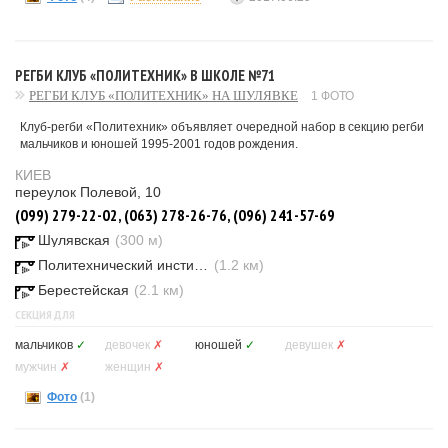
РЕГБИ КЛУБ «ПОЛИТЕХНИК» В ШКОЛЕ №71
РЕГБИ КЛУБ «ПОЛИТЕХНИК» НА ШУЛЯВКЕ
1 ФОТО
Клуб-регби «Политехник» объявляет очередной набор в секцию регби
мальчиков и юношей 1995-2001 годов рождения.
КИЕВ
переулок Полевой, 10
(099) 279-22-02, (063) 278-26-76, (096) 241-57-69
Шулявская
(300 м)
Политехнический институт
(1.2 км)
Берестейская
(2.1 км)
СЕКЦИЯ ДЛЯ
мальчиков
✓
девочек
✗
юношей
✓
девушек
✗
мужчин
✗
женщин
✗
Фото
(1)