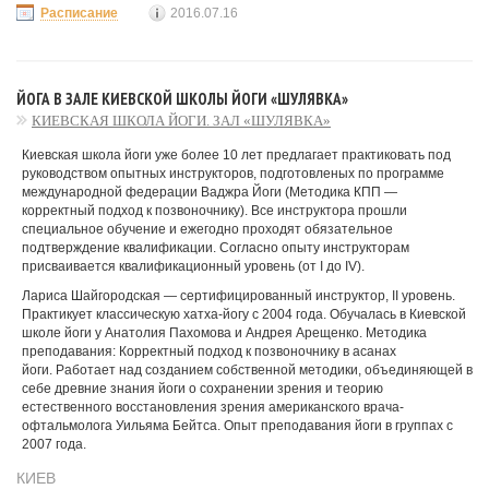
Расписание
2016.07.16
ЙОГА В ЗАЛЕ КИЕВСКОЙ ШКОЛЫ ЙОГИ «ШУЛЯВКА»
КИЕВСКАЯ ШКОЛА ЙОГИ. ЗАЛ «ШУЛЯВКА»
Киевская школа йоги уже более 10 лет предлагает практиковать под
руководством опытных инструкторов, подготовленых по программе
международной федерации Ваджра Йоги (Методика КПП —
корректный подход к позвоночнику). Все инструктора прошли
специальное обучение и ежегодно проходят обязательное
подтверждение квалификации. Согласно опыту инструкторам
присваивается квалификационный уровень (от I до IV).
Лариса Шайгородская — сертифицированный инструктор, II уровень.
Практикует классическую хатха-йогу с 2004 года. Обучалась в Киевской
школе йоги у Анатолия Пахомова и Андрея Арещенко. Методика
преподавания: Корректный подход к позвоночнику в асанах
йоги. Работает над созданием собственной методики, объединяющей в
себе древние знания йоги о сохранении зрения и теорию
естественного восстановления зрения американского врача-
офтальмолога Уильяма Бейтса. Опыт преподавания йоги в группах с
2007 года.
КИЕВ