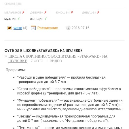
СЕКЦИЯ ДЛЯ
мальчиков
✗
девочек
✗
юношей
✗
девушек
✗
мужчин
✓
женщин
✓
Фото
(4)
Расписание
2016.07.16
ФУТБОЛ В ШКОЛЕ «STARWARD» НА ШУЛЯВКЕ
ШКОЛА СПОРТИВНОГО ВОСПИТАНИЯ «STARWARD» НА
ШУЛЯВКЕ
7 ФОТО
1 ВИДЕО
Программы:
"Разбуди в сыне победителя" — пробная бесплатная
тренировка для детей 3-7 лет;
"Старт победителя" — программа ознакомления с футболом в
игровой форме (2 тренировки, для детей 3-7 лет);
"Фундамент победителя" — развивающие футбольные занятия
по европейским методикам (8 раз в месяц, для детей 3-7 лет) с
мини-уроками английского, ведением дневников, аттестациями;
"Звезда" — индивидуальная тренировочная программа для
детей 3-7 лет (паралельно с "Фундамент победителя");
"Путь успеха" — развитие лидерских качеств и индивидуальных