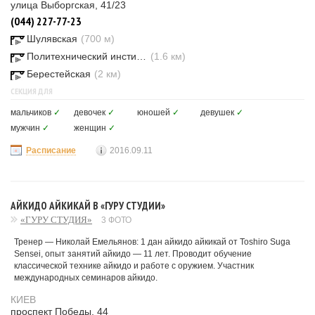
улица Выборгская, 41/23
(044) 227-77-23
Шулявская
(700 м)
Политехнический институт
(1.6 км)
Берестейская
(2 км)
СЕКЦИЯ ДЛЯ
мальчиков
✓
девочек
✓
юношей
✓
девушек
✓
мужчин
✓
женщин
✓
Расписание
2016.09.11
АЙКИДО АЙКИКАЙ В «ГУРУ СТУДИИ»
«ГУРУ СТУДИЯ»
3 ФОТО
Тренер — Николай Емельянов: 1 дан айкидо айкикай от Toshiro Suga
Sensei, опыт занятий айкидо — 11 лет. Проводит обучение
классической технике айкидо и работе с оружием. Участник
международных семинаров айкидо.
КИЕВ
проспект Победы, 44