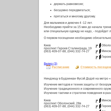
держать равновесие;
бесшумно передвигаться;
прятаться и многому другому.
Для мальчиков и девочек 4 -12 лет.
Необходимо прийти за 15 мин до начала трени
или специальную одежду не надо, - подойдет 
О первом посещении необходимо обязательно 
Киев
Оболо
проспект Героев Сталинграда, 19
Минск
(063) 409-07-88, (044) 332-74-27
Герое
Видео
(3)
Расписание
Стоимость посещен
Ниндзюцу в Будзинкан Фусэй Додзё на метро 
Изучение методов и техник защиты от безору
Изучение традиционного и современного оруж
Изучение тактики и стратегии поведения в ра
Киев
Минск
проспект Оболонский, 28в
Герое
(063) 409-07-88, (044) 332-74-27