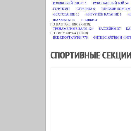
РОЛИКОВЫЙ СПОРТ
1
РУКОПАШНЫЙ БОЙ
54
СОФТБОЛ
2
СТРЕЛЬБА
6
ТАЙСКИЙ БОКС (М
ФЕХТОВАНИЕ
15
ФИГУРНОЕ КАТАНИЕ
1
Ф
ШАХМАТЫ
25
ШАШКИ
4
ПО НАЗНАЧЕНИЮ (КИЕВ):
ТРЕНАЖЕРНЫЕ ЗАЛЫ
124
БАССЕЙНЫ
37
КА
ПО ТИПУ КЛУБА (КИЕВ):
ВСЕ СПОРТКЛУБЫ
776
ФИТНЕС-КЛУБЫ И ФИТ
СПОРТИВНЫЕ СЕКЦИИ