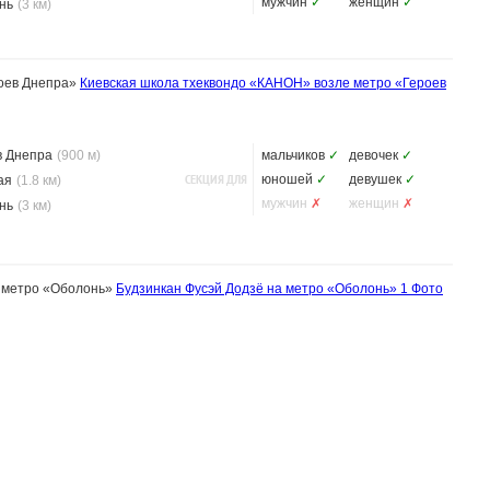
мужчин
✓
женщин
✓
нь
(3 км)
оев Днепра»
Киевская школа тхеквондо «КАНОН» возле метро «Героев
в Днепра
(900 м)
мальчиков
✓
девочек
✓
СЕКЦИЯ ДЛЯ
юношей
✓
девушек
✓
ая
(1.8 км)
мужчин
✗
женщин
✗
нь
(3 км)
а метро «Оболонь»
Будзинкан Фусэй Додзё на метро «Оболонь»
1 Фото