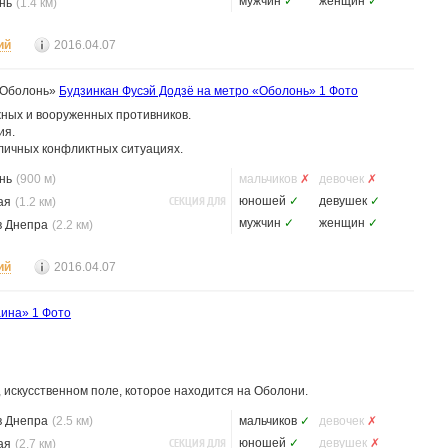
мужчин
✓
женщин
✓
нь
(1.4 км)
ий
2016.04.07
«Оболонь»
Будзинкан Фусэй Додзё на метро «Оболонь»
1 Фото
жных и вооруженных противников.
ия.
зличных конфликтных ситуациях.
нь
(900 м)
мальчиков
✗
девочек
✗
СЕКЦИЯ ДЛЯ
юношей
✓
девушек
✓
ая
(1.2 км)
мужчин
✓
женщин
✓
в Днепра
(2.2 км)
ий
2016.04.07
аина»
1 Фото
, искусственном поле, которое находится на Оболони.
в Днепра
(2.5 км)
мальчиков
✓
девочек
✗
СЕКЦИЯ ДЛЯ
юношей
✓
девушек
✗
ая
(2.7 км)