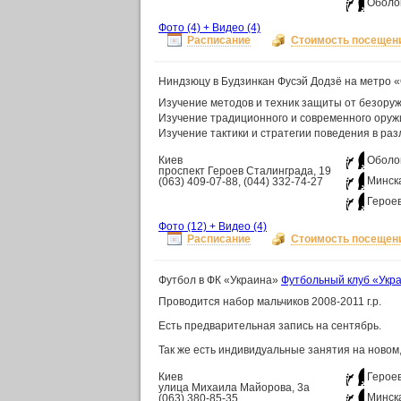
Оболо
Фото
(4)
+
Видео
(4)
Расписание
Стоимость посещен
Ниндзюцу в Будзинкан Фусэй Додзё на метро 
Изучение методов и техник защиты от безору
Изучение традиционного и современного оруж
Изучение тактики и стратегии поведения в ра
Киев
Оболо
проспект Героев Сталинграда, 19
Минск
(063) 409-07-88, (044) 332-74-27
Герое
Фото
(12)
+
Видео
(4)
Расписание
Стоимость посещен
Футбол в ФК «Украина»
Футбольный клуб «Укр
Проводится набор мальчиков 2008-2011 г.р.
Есть предварительная запись на сентябрь.
Так же есть индивидуальные занятия на новом
Киев
Герое
улица Михаила Майорова, 3а
Минск
(063) 380-85-35