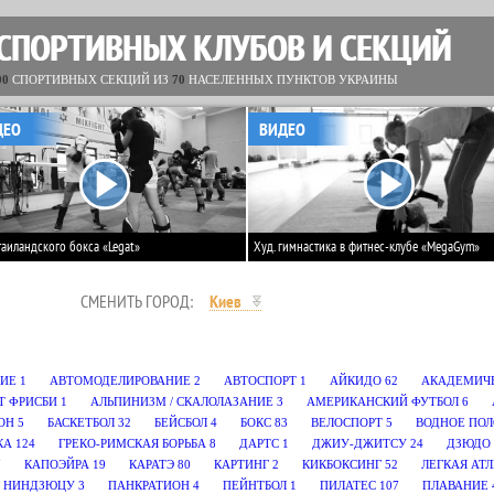
 СПОРТИВНЫХ КЛУБОВ И СЕКЦИЙ
00
СПОРТИВНЫХ СЕКЦИЙ ИЗ
70
НАСЕЛЕННЫХ ПУНКТОВ УКРАИНЫ
ДЕО
ВИДЕО
таиландского бокса «Legat»
Худ. гимнастика в фитнес-клубе «MegaGym»
СМЕНИТЬ ГОРОД:
Киев
ИЕ
1
АВТОМОДЕЛИРОВАНИЕ
2
АВТОСПОРТ
1
АЙКИДО
62
АКАДЕМИЧЕ
Т ФРИСБИ
1
АЛЬПИНИЗМ / СКАЛОЛАЗАНИЕ
3
АМЕРИКАНСКИЙ ФУТБОЛ
6
ОН
5
БАСКЕТБОЛ
32
БЕЙСБОЛ
4
БОКС
83
ВЕЛОСПОРТ
5
ВОДНОЕ ПОЛ
КА
124
ГРЕКО-РИМСКАЯ БОРЬБА
8
ДАРТС
1
ДЖИУ-ДЖИТСУ
24
ДЗЮДО
7
КАПОЭЙРА
19
КАРАТЭ
80
КАРТИНГ
2
КИКБОКСИНГ
52
ЛЕГКАЯ АТ
НИНДЗЮЦУ
3
ПАНКРАТИОН
4
ПЕЙНТБОЛ
1
ПИЛАТЕС
107
ПЛАВАНИЕ