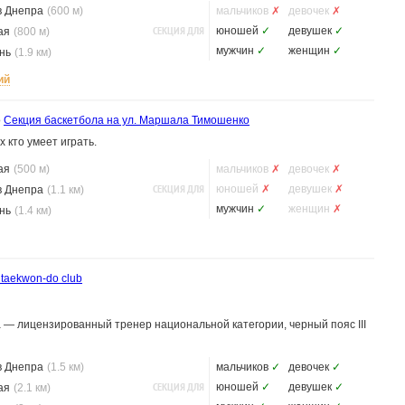
в Днепра
(600 м)
мальчиков
✗
девочек
✗
СЕКЦИЯ ДЛЯ
юношей
✓
девушек
✓
ая
(800 м)
мужчин
✓
женщин
✓
нь
(1.9 км)
ий
о
Секция баскетбола на ул. Маршала Тимошенко
х кто умеет играть.
ая
(500 м)
мальчиков
✗
девочек
✗
СЕКЦИЯ ДЛЯ
юношей
✗
девушек
✗
в Днепра
(1.1 км)
мужчин
✓
женщин
✗
нь
(1.4 км)
 taekwon-do club
 — лицензированный тренер национальной категории, черный пояс III
в Днепра
(1.5 км)
мальчиков
✓
девочек
✓
СЕКЦИЯ ДЛЯ
юношей
✓
девушек
✓
ая
(2.1 км)