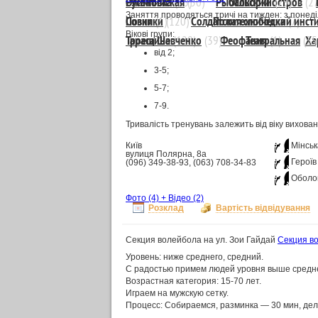
Русановка
Олимпийская
(13)
(50)
Рыбальский остров
Осокорки
(29)
(27
Заняття проводяться тричі на тижден: з понеді
Совки
Позняки
(1)
(120)
Солдатская слободка
Политехнический инсти
(7)
Вікові групи:
Троещина
Тараса Шевченко
(120)
(39)
Феофания
Театральная
(1)
(35
Ха
від 2;
3-5;
5-7;
7-9.
Тривалість тренувань залежить від віку вихован
Київ
Мінськ
вулиця Полярна, 8а
Героїв
(096) 349-38-93, (063) 708-34-83
Оболо
Фото
(4)
+
Відео
(2)
Розклад
Вартість відвідування
Секция волейбола на ул. Зои Гайдай
Секция во
Уровень: ниже среднего, средний.
С радостью примем людей уровня выше средне
Возрастная категория: 15-70 лет.
Играем на мужскую сетку.
Процесс: Собираемся, разминка — 30 мин, дел