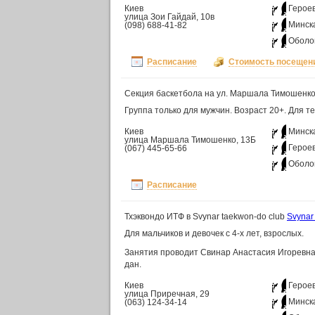
Киев
Герое
улица Зои Гайдай, 10в
Минск
(098) 688-41-82
Оболо
Расписание
Стоимость посещен
Секция баскетбола на ул. Маршала Тимошенк
Группа только для мужчин. Возраст 20+. Для те
Киев
Минск
улица Маршала Тимошенко, 13Б
Герое
(067) 445-65-66
Оболо
Расписание
Тхэквондо ИТФ в Svynar taekwon-do club
Svynar
Для мальчиков и девочек с 4-х лет, взрослых.
Занятия проводит Свинар Анастасия Игоревна
дан.
Киев
Герое
улица Приречная, 29
Минск
(063) 124-34-14