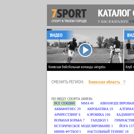
КАТАЛОГ
У НАС В КАТАЛОГЕ
57
ВИДЕО
ВИ
Киевская бейсбольная команда «Angels»
Клуб 
СМЕНИТЬ РЕГИОН:
Киевская область
ПО ВИДУ СПОРТА (КИЕВ):
ВСЕ СЕКЦИИ
MMA
40
АВИАМОДЕЛИРОВАН
АКВАФИТНЕС
29
АКРОБАТИКА
19
АЛТИМА
АРМРЕСТЛИНГ
6
АЭРОБИКА
106
БАДМИНТ
ВОЛЬНАЯ БОРЬБА
7
ГАНДБОЛ
3
ГИМНАСТИ
ИСТОРИЧЕСКОЕ МОДЕЛИРОВАНИЕ
1
ЙОГА
15
МИНИ-ФУТБОЛ
5
НАСТОЛЬНЫЙ ТЕННИС
18