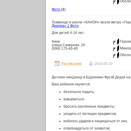
Оболо
Фото
(4)
Тхэквондо в школе «КАНОН» возле метро «Гер
Днепра»
1 Фото
Для детей 4-16 лет.
Киев
Герое
улица Северная, 26
Минск
(099) 175-40-40
Оболо
Расписание
2016.05.10
Детское ниндзюцу в Будзинкан Фусэй Додзё н
Ваш ребенок научится:
безопасно падать;
кувыркаться;
бросать различные предметы;
уходить от летящих предметов;
избегать ударов и защищаться от них;
освобождаться от захватов;