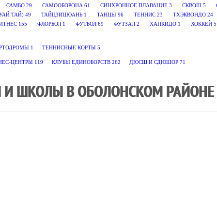
САМБО
29
САМООБОРОНА
61
СИНХРОННОЕ ПЛАВАНИЕ
3
СКВОШ
5
УАЙ ТАЙ)
49
ТАЙЦЗИЦЮАНЬ
1
ТАНЦЫ
96
ТЕННИС
23
ТХЭКВОНДО
24
ИТНЕС
155
ФЛОРБОЛ
1
ФУТБОЛ
69
ФУТЗАЛ
2
ХАПКИДО
1
ХОККЕЙ
5
РТОДРОМЫ
1
ТЕННИСНЫЕ КОРТЫ
5
НЕС-ЦЕНТРЫ
119
КЛУБЫ ЕДИНОБОРСТВ
262
ДЮСШ И СДЮШОР
71
 И ШКОЛЫ В ОБОЛОНСКОМ РАЙОНЕ 