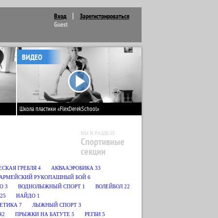
Вход
Зарегистрироваться
Guest
ВИДЕО
Школа пластики «FlexDerekSchool»
ВЫ В РАЗДЕЛЕ
Спортивные
секции
СКАЯ ГРЕБЛЯ
4
АКВААЭРОБИКА
33
АРМЕЙСКИЙ РУКОПАШНЫЙ БОЙ
6
О
3
ВОДНОЛЫЖНЫЙ СПОРТ
1
ВОЛЕЙБОЛ
22
25
ИАЙДО
1
ЛЕТИКА
7
ЛЫЖНЫЙ СПОРТ
3
42
ПРЫЖКИ НА БАТУТЕ
5
РЕГБИ
5