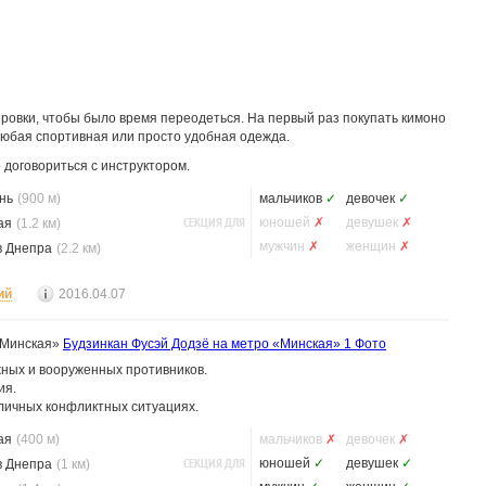
ровки, чтобы было время переодеться. На первый раз покупать кимоно
любая спортивная или просто удобная одежда.
договориться c инструктором.
нь
(900 м)
мальчиков
✓
девочек
✓
СЕКЦИЯ ДЛЯ
юношей
✗
девушек
✗
ая
(1.2 км)
мужчин
✗
женщин
✗
в Днепра
(2.2 км)
ий
2016.04.07
«Минская»
Будзинкан Фусэй Додзё на метро «Минская»
1 Фото
жных и вооруженных противников.
ия.
зличных конфликтных ситуациях.
ая
(400 м)
мальчиков
✗
девочек
✗
СЕКЦИЯ ДЛЯ
юношей
✓
девушек
✓
в Днепра
(1 км)