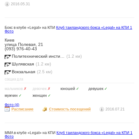
2016.05.31
Бокс в клубе «Legat» на КПИ
Клуб таиландского бокса «Legat» на КПИ
1
Фото
Киев
улица Полевая, 21
(093) 976-40-43
Политехнический институт
(1.2 км)
Шулявская
(1.2 км)
Вокзальная
(2.5 км)
СЕКЦИЯ ДЛЯ
мальчиков
✗
девочек
✗
юношей
✓
девушек
✓
мужчин
✓
женщин
✓
Фото
(4)
Расписание
Стоимость посещений
2016.07.21
MMA в клубе «Legat» на КПИ
Клуб таиландского бокса «Legat» на КПИ
1
Фото