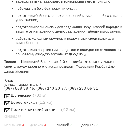
задерживать нападающего и конвоировать его в полицию;
побеждать в бою без правил и судей;
подготовим бойцов спецподразделений к рукопашной схватке на
уничтожение;
подготовим полицейских для задежания нарушителей порядка и
защите от нападения с целью завладения табельным оружием;
работать холодным оружием и подручными средствами для
самообороны;
подготовим к спортивным поединкам и победам на чемпионатах
по боевому джиу-джитсу/комбат дзю-дзюцу.
Тренер — Шипинский Владислав, 5-й дан комбат дзю-дзюцу, мастер
спорта международного класса, президент Федерации Комбат Дзю-
Дзюцу Украины.
Киев
улица Гарматная, 7
(067) 858-38-45, (066) 140-20-77, (063) 233-05-31
Шулявская
(700 м)
Берестейская
(1.2 км)
Политехнический институт
(2.2 км)
СЕКЦИЯ ДЛЯ
мальчиков
✗
девочек
✗
юношей
✓
девушек
✓