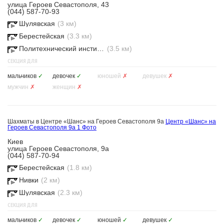
улица Героев Севастополя, 43
(044) 587-70-93
Шулявская
(3 км)
Берестейская
(3.3 км)
Политехнический институт
(3.5 км)
СЕКЦИЯ ДЛЯ
мальчиков
✓
девочек
✓
юношей
✗
девушек
✗
мужчин
✗
женщин
✗
Шахматы в Центре «Шанс» на Героев Севастополя 9а
Центр «Шанс» на
Героев Севастополя 9а
1 Фото
Киев
улица Героев Севастополя, 9а
(044) 587-70-94
Берестейская
(1.8 км)
Нивки
(2 км)
Шулявская
(2.3 км)
СЕКЦИЯ ДЛЯ
мальчиков
✓
девочек
✓
юношей
✓
девушек
✓