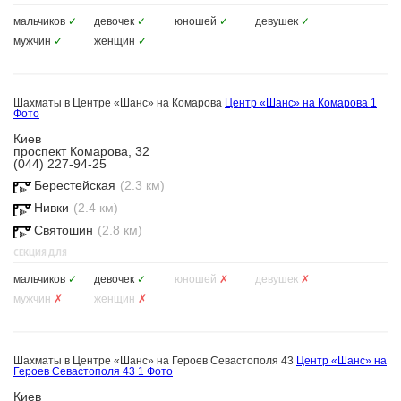
мальчиков
✓
девочек
✓
юношей
✓
девушек
✓
мужчин
✓
женщин
✓
Шахматы в Центре «Шанс» на Комарова
Центр «Шанс» на Комарова
1
Фото
Киев
проспект Комарова, 32
(044) 227-94-25
Берестейская
(2.3 км)
Нивки
(2.4 км)
Святошин
(2.8 км)
СЕКЦИЯ ДЛЯ
мальчиков
✓
девочек
✓
юношей
✗
девушек
✗
мужчин
✗
женщин
✗
Шахматы в Центре «Шанс» на Героев Севастополя 43
Центр «Шанс» на
Героев Севастополя 43
1 Фото
Киев