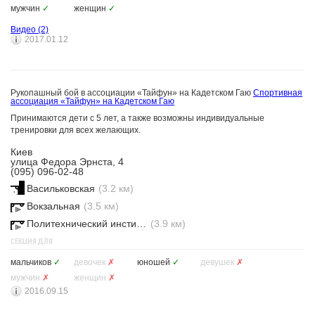
мужчин
✓
женщин
✓
Видео
(2)
2017.01.12
Рукопашный бой в ассоциации «Тайфун» на Кадетском Гаю
Спортивная
ассоциация «Тайфун» на Кадетском Гаю
Принимаются дети с 5 лет, а также возможны индивидуальные
тренировки для всех желающих.
Киев
улица Федора Эрнста, 4
(095) 096-02-48
Васильковская
(3.2 км)
Вокзальная
(3.5 км)
Политехнический институт
(3.9 км)
СЕКЦИЯ ДЛЯ
мальчиков
✓
девочек
✗
юношей
✓
девушек
✗
мужчин
✗
женщин
✗
2016.09.15