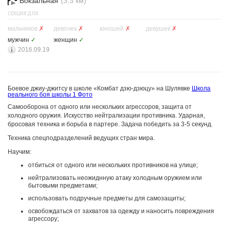
Вокзальная
(3.3 км)
СЕКЦИЯ ДЛЯ
мальчиков
✗
девочек
✗
юношей
✗
девушек
✗
мужчин
✓
женщин
✓
2016.09.19
Боевое джиу-джитсу в школе «Комбат дзю-дзюцу» на Шулявке
Школа
реального боя школы
1 Фото
Самооборона от одного или нескольких агрессоров, защита от
холодного оружия. Искусство нейтрализации противника. Ударная,
бросовая техника и борьба в партере. Задача победить за 3-5 секунд.
Техника спецподразделений ведущих стран мира.
Научим:
отбиться от одного или нескольких противников на улице;
нейтрализовать неожиднную атаку холодным оружием или
бытовыми предметами;
использовать подручные предметы для самозащиты;
освобождаться от захватов за одежду и наносить повреждения
агрессору;