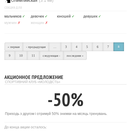
Олимпийская
(3.1 км)
СЕКЦИЯ ДЛЯ
мальчиков
✓
девочек
✓
юношей
✓
девушек
✓
мужчин
✗
женщин
✗
« первая
‹ предыдущая
…
3
4
5
6
7
8
9
10
11
следующая ›
последняя »
АКЦИОННОЕ ПРЕДЛОЖЕНИЕ
СПОРТИВНИЙ КЛУБ «МОЛОДІСТЬ»
-50%
Приходь з другом і отримуй 50% знижки на місяць тренувань.
До конца акции осталось: