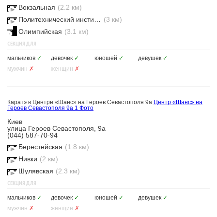
Вокзальная
(2.2 км)
Политехнический институт
(3 км)
Олимпийская
(3.1 км)
СЕКЦИЯ ДЛЯ
мальчиков
✓
девочек
✓
юношей
✓
девушек
✓
мужчин
✗
женщин
✗
Каратэ в Центре «Шанс» на Героев Севастополя 9а
Центр «Шанс» на
Героев Севастополя 9а
1 Фото
Киев
улица Героев Севастополя, 9а
(044) 587-70-94
Берестейская
(1.8 км)
Нивки
(2 км)
Шулявская
(2.3 км)
СЕКЦИЯ ДЛЯ
мальчиков
✓
девочек
✓
юношей
✓
девушек
✓
мужчин
✗
женщин
✗