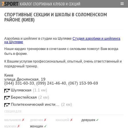
≡
КАТАЛОГ СПОРТИВНЫХ КЛУБОВ И СЕКЦИЙ
СПОРТИВНЫЕ СЕКЦИИ И ШКОЛЫ В СОЛОМЕНСКОМ
РАЙОНЕ (КИЕВ)
Аэробика и шейпинг в студии на Шулявке
Студия аэробики и шейпинга
на Шулявке
Наши кардио тренировки в сочетании с силовыми помогут Вам всегда
быть в форме.
К Вашим услугам профессиональный, опытный, очень ответственный и
порядочный тренер.
Киев
улица Деснянская, 19
(044) 331-60-33, (099) 241-46-40, (067) 153-99-69
Шулявская
(1.1 км)
Берестейская
(2 км)
Политехнический институт
(2 км)
СЕКЦИЯ ДЛЯ
мальчиков
✗
девочек
✗
юношей
✗
девушек
✓
мужчин
✗
женщин
✓