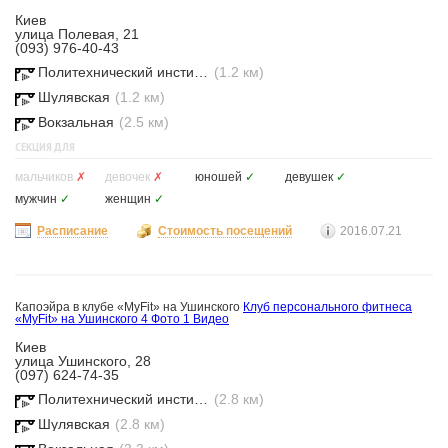
Киев
улица Полевая, 21
(093) 976-40-43
Политехнический институт
(1.2 км)
Шулявская
(1.2 км)
Вокзальная
(2.5 км)
СЕКЦИЯ ДЛЯ
мальчиков
✗
девочек
✗
юношей
✓
девушек
✓
мужчин
✓
женщин
✓
Расписание
Стоимость посещений
2016.07.21
Капоэйра в клубе «MyFit» на Ушинского
Клуб персонального фитнеса
«MyFit» на Ушинского
4 Фото
1 Видео
Киев
улица Ушинского, 28
(097) 624-74-35
Политехнический институт
(2.8 км)
Шулявская
(2.8 км)