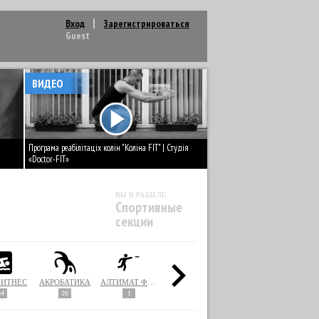
Вход
Зарегистрироваться
Guest
ВИДЕО
Програма реабілітаціх колін "Коліна FIT" | Студія
«Doctor-FIT»
ВЫ В РАЗДЕЛЕ
Спортивные
секции
ФИТНЕС
АКРОБАТИКА
АЛТИМАТ ФРИСБИ
АЛЬПИНИЗМ / СКАЛОЛАЗАНИЕ
АМЕРИКАНСКИЙ ФУТБОЛ
34
26
1
3
7