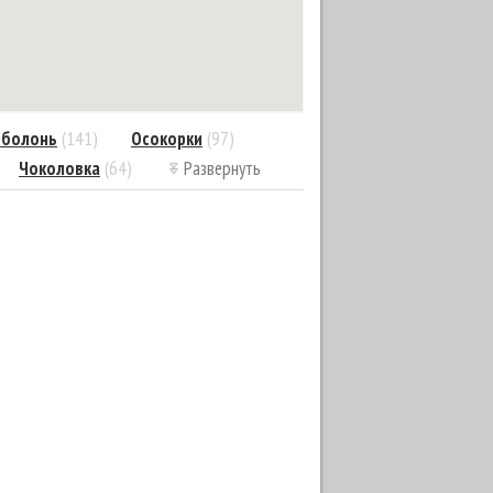
болонь
(141)
Осокорки
(97)
Чоколовка
(64)
Развернуть