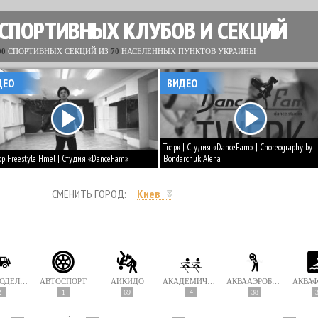
 СПОРТИВНЫХ КЛУБОВ И СЕКЦИЙ
00
СПОРТИВНЫХ СЕКЦИЙ ИЗ
70
НАСЕЛЕННЫХ ПУНКТОВ УКРАИНЫ
ДЕО
ВИДЕО
Тверк | Студия «DanceFam» | Choreography by
op Freestyle Hmel | Студия «DanceFam»
Bondarchuk Alena
СМЕНИТЬ ГОРОД:
Киев
АВТОМОДЕЛИРОВАНИЕ
АВТОСПОРТ
АЙКИДО
АКАДЕМИЧЕСКАЯ ГРЕБЛЯ
АКВААЭРОБИКА
АКВА
2
1
69
4
38