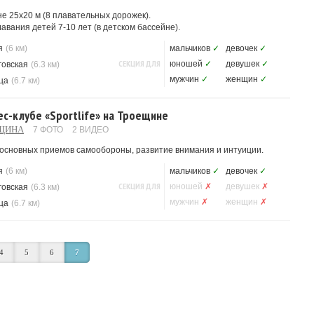
е 25x20 м (8 плавательных дорожек).
вания детей 7-10 лет (в детском бассейне).
я
(6 км)
мальчиков
✓
девочек
✓
СЕКЦИЯ ДЛЯ
юношей
✓
девушек
✓
говская
(6.3 км)
мужчин
✓
женщин
✓
ца
(6.7 км)
с-клубе «Sportlife» на Троещине
ЕЩИНА
7 ФОТО
2 ВИДЕО
е основных приемов самообороны, развитие внимания и интуиции.
я
(6 км)
мальчиков
✓
девочек
✓
СЕКЦИЯ ДЛЯ
юношей
✗
девушек
✗
говская
(6.3 км)
мужчин
✗
женщин
✗
ца
(6.7 км)
4
5
6
7