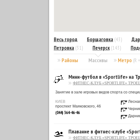
Весь город
Борщаговка
(43)
Дар
Петровка
(31)
Печерск
(143)
Под
Районы
Массивы
Метро
(R 
Мини-футбол в «Sportlife» на 
ФИТНЕС-КЛУБ «SPORTLIFE» ТРО
Занятие в зале игровых видов спорта со спец
КИЕВ
Лесна
проспект Маяковского, 46
Черни
(044) 364-46-46
Дарни
Плавание в фитнес-клубе «Spor
ФИТНЕС-КЛУБ «SPORTLIFE» ТРО