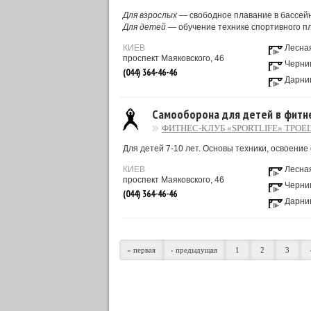
Для взрослых
— свободное плавание в бассейн
Для детей
— обучение технике спортивного пла
КИЕВ
Лесна
проспект Маяковского, 46
Черни
(044) 364-46-46
Дарни
Самооборона для детей в фитне
ФИТНЕС-КЛУБ «SPORTLIFE» ТРО
Для детей 7-10 лет. Основы техники, освоени
КИЕВ
Лесна
проспект Маяковского, 46
Черни
(044) 364-46-46
Дарни
« первая
‹ предыдущая
1
2
3