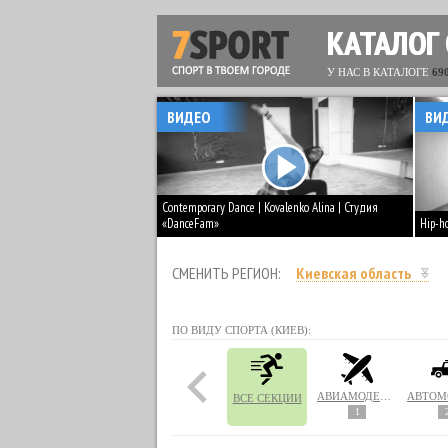
КАТАЛОГ
У НАС В КАТАЛОГЕ
69
ВИДЕО
ВИ
Contemporary Dance | Kovalenko Alina | Студия
«DanceFam»
Hip-h
СМЕНИТЬ РЕГИОН:
Киевская область
ПО ВИДУ СПОРТА (КИЕВ):
АВИАМОДЕЛИРОВАНИЕ
ВСЕ СЕКЦИИ
1