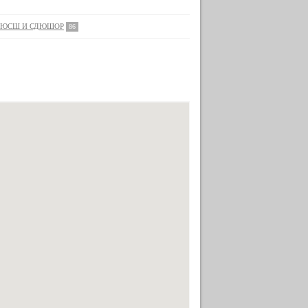
ЮСШ И СДЮШОР
86