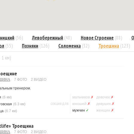
ницкий
(56)
Левобережный
(48)
Новое Строение
(88)
О
ол
(55)
Позняки
(126)
Соломенка
(32)
Троещина
(123)
= 1 км)
Троещине
ЕЩИНА
7 ФОТО
2 ВИДЕО
иальным тренером.
я
(6 км)
мальчиков
✗
девочек
✗
СЕКЦИЯ ДЛЯ
юношей
✗
девушек
✗
говская
(6.3 км)
мужчин
✓
женщин
✗
ца
(6.7 км)
tlife» Троещина
ЕЩИНА
7 ФОТО
2 ВИДЕО