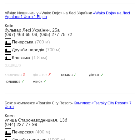
Айкідо Йошинкан у «Wako Dojo» на Лесі Українки
«Wako Dojo» на Лесі
Українки
1 Фото
1 Відео
Київ
бульвар Лесі Українки, 25а
(097) 468-68-08, (095) 277-75-72
Печерська
(700 м)
Дружби народів
(700 м)
Кловська
(1.8 км)
СЕКЦІЯ ДЛЯ
хлопчиків
✗
дівчаток
✗
юнаків
✓
дівчат
✓
чоловіків
✓
жінок
✓
Бокс в комплексе «Tsarsky City Resort»
Комплекс «Tsarsky City Resort»
7
Фото
Киев
улица Старонаводницкая, 13б
(044) 227-77-99
Печерская
(400 м)
Дружбы народов
(1000 м)