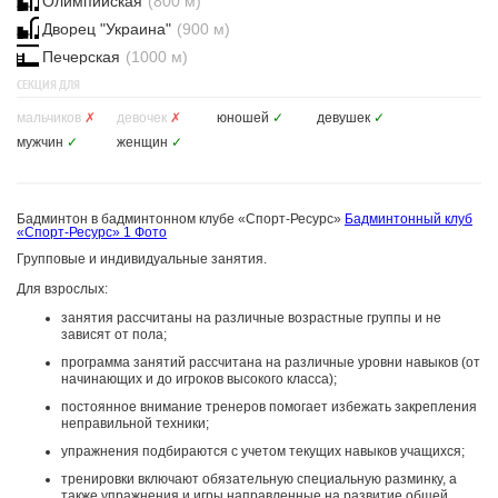
Олимпийская
(800 м)
Дворец "Украина"
(900 м)
Печерская
(1000 м)
СЕКЦИЯ ДЛЯ
мальчиков
✗
девочек
✗
юношей
✓
девушек
✓
мужчин
✓
женщин
✓
Бадминтон в бадминтонном клубе «Спорт-Ресурс»
Бадминтонный клуб
«Спорт-Ресурс»
1 Фото
Групповые и индивидуальные занятия.
Для взрослых:
занятия рассчитаны на различные возрастные группы и не
зависят от пола;
программа занятий рассчитана на различные уровни навыков (от
начинающих и до игроков высокого класса);
постоянное внимание тренеров помогает избежать закрепления
неправильной техники;
упражнения подбираются с учетом текущих навыков учащихся;
тренировки включают обязательную специальную разминку, а
также упражнения и игры направленные на развитие общей