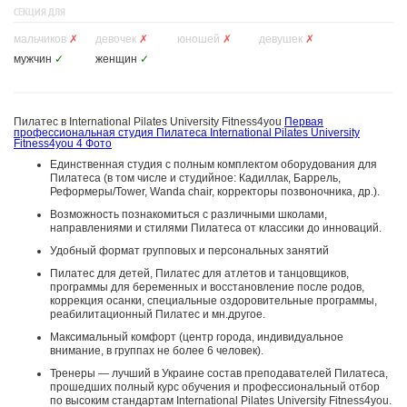
СЕКЦИЯ ДЛЯ
мальчиков
✗
девочек
✗
юношей
✗
девушек
✗
мужчин
✓
женщин
✓
Пилатес в International Pilates University Fitness4you
Первая
профессиональная студия Пилатеса International Pilates University
Fitness4you
4 Фото
Единственная студия с полным комплектом оборудования для
Пилатеса (в том числе и студийное: Кадиллак, Баррель,
Реформеры/Tower, Wanda chair, корректоры позвоночника, др.).
Возможность познакомиться с различными школами,
направлениями и стилями Пилатеса от классики до инноваций.
Удобный формат групповых и персональных занятий
Пилатес для детей, Пилатес для атлетов и танцовщиков,
программы для беременных и восстановление после родов,
коррекция осанки, специальные оздоровительные программы,
реабилитационный Пилатес и мн.другое.
Максимальный комфорт (центр города, индивидуальное
внимание, в группах не более 6 человек).
Тренеры — лучший в Украине состав преподавателей Пилатеса,
прошедших полный курс обучения и профессиональный отбор
по высоким стандартам International Pilates University Fitness4you.