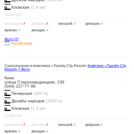
Кловская
(1.4 км)
СЕКЦИЯ ДЛЯ
мальчиков
✗
девочек
✗
юношей
✓
девушек
✓
мужчин
✓
женщин
✓
Фото
(2)
Расписание
Скалолазание в комплексе «Tsarsky City Resort»
Комплекс «Tsarsky City
Resort»
7 Фото
Киев
улица Старонаводницкая, 13б
(044) 227-77-99
Печерская
(400 м)
Дружбы народов
(1000 м)
Кловская
(1.4 км)
СЕКЦИЯ ДЛЯ
мальчиков
✗
девочек
✗
юношей
✓
девушек
✓
мужчин
✓
женщин
✓