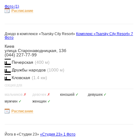
Фото
(1)
Расписание
Дзюдо в комплексе «Tsarsky City Resort»
Комплекс «Tsarsky City Resort»
7
Фото
Киев
улица Старонаводницкая, 13б
(044) 227-77-99
Печерская
(400 м)
Дружбы народов
(1000 м)
Кловская
(1.4 км)
СЕКЦИЯ ДЛЯ
мальчиков
✗
девочек
✗
юношей
✓
девушек
✓
мужчин
✓
женщин
✓
Расписание
Йога в «Студии 23»
«Студия 23»
1 Фото