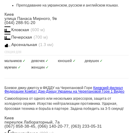
Преподавание на украинском, русском и английском языках.
Киев
улица Панаса Мирного, 9в
(044) 288-91-20
Кловская
(600 м)
Печерская
(700 м)
Арсенальная
(1.3 км)
СЕКЦИЯ ДЛЯ
мальчиков
✓
девочек
✓
юношей
✓
девушек
✓
мужчин
✓
женщин
✓
Боевое джиу-джитсу в ФКДДУ на Черепановой Горе
Киевский филиал
Федерации Комбат Дзю-Дзюцу Украины на Черепановой Горе
1 Видео
Самооборона от одного или нескольких агрессоров, защита от
холодного оружия. Искуство нейтрализации противника. Ударная,
бросовая техника и борьба в партере. Задача победить за 3-5 секунд!
Киев
переулок Лабораторный, 7а
(067) 858-38-45, (066) 140-20-77, (063) 233-05-31