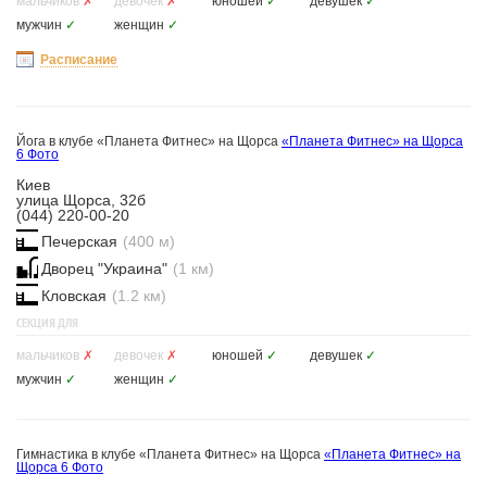
мальчиков
✗
девочек
✗
юношей
✓
девушек
✓
мужчин
✓
женщин
✓
Расписание
Йога в клубе «Планета Фитнес» на Щорса
«Планета Фитнес» на Щорса
6 Фото
Киев
улица Щорса, 32б
(044) 220-00-20
Печерская
(400 м)
Дворец "Украина"
(1 км)
Кловская
(1.2 км)
СЕКЦИЯ ДЛЯ
мальчиков
✗
девочек
✗
юношей
✓
девушек
✓
мужчин
✓
женщин
✓
Гимнастика в клубе «Планета Фитнес» на Щорса
«Планета Фитнес» на
Щорса
6 Фото