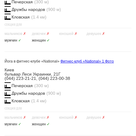
Печерская
(300 м)
Дружбы народов
(900 м)
Кловская
(1.4 км)
СЕКЦИЯ ДЛЯ
мальчиков
✗
девочек
✗
юношей
✗
девушек
✗
мужчин
✓
женщин
✓
Йога в фитнес-клубе «National»
Фитнес-клуб «National»
1 Фото
Киев
бульвар Леси Украинки, 21Г
(044) 223-21-21, (044) 223-00-38
Печерская
(300 м)
Дружбы народов
(900 м)
Кловская
(1.4 км)
СЕКЦИЯ ДЛЯ
мальчиков
✗
девочек
✗
юношей
✗
девушек
✗
мужчин
✓
женщин
✓