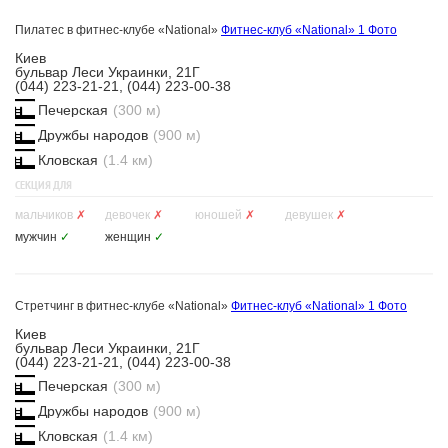
Пилатес в фитнес-клубе «National»
Фитнес-клуб «National»
1 Фото
Киев
бульвар Леси Украинки, 21Г
(044) 223-21-21, (044) 223-00-38
Печерская
(300 м)
Дружбы народов
(900 м)
Кловская
(1.4 км)
СЕКЦИЯ ДЛЯ
мальчиков
✗
девочек
✗
юношей
✗
девушек
✗
мужчин
✓
женщин
✓
Стретчинг в фитнес-клубе «National»
Фитнес-клуб «National»
1 Фото
Киев
бульвар Леси Украинки, 21Г
(044) 223-21-21, (044) 223-00-38
Печерская
(300 м)
Дружбы народов
(900 м)
Кловская
(1.4 км)