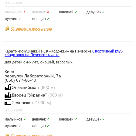
СЕКЦИЯ ДЛЯ
мальчиков
✗
девочек
✗
юношей
✓
девушек
✓
мужчин
✓
женщин
✓
Стоимость посещений
Каратэ киокушинкай в СК «Кодо-кан» на Печерске
Спортивный клуб
«Кодо-кан» на Печерске
4 Фото
Для детей с 4-х лет, юношей, взрослых.
Киев
переулок Лабораторный, 7а
(050) 677-66-40
Олимпийская
(800 м)
Дворец "Украина"
(900 м)
Печерская
(1000 м)
СЕКЦИЯ ДЛЯ
мальчиков
✓
девочек
✓
юношей
✓
девушек
✓
мужчин
✓
женщин
✓
Стоимость посещений