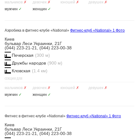
мальчиков
✗
девочек
✗
юношей
✗
девушек
✗
мужчин
✓
женщин
✓
Аэробика в фитнес-клубе «National»
Фитнес-клуб «National»
1 Фото
Киев
бульвар Леси Украинки, 21Г
(044) 223-21-21, (044) 223-00-38
Печерская
(300 м)
Дружбы народов
(900 м)
Кловская
(1.4 км)
СЕКЦИЯ ДЛЯ
мальчиков
✗
девочек
✗
юношей
✗
девушек
✗
мужчин
✓
женщин
✓
Фитнес в фитнес-клубе «National»
Фитнес-клуб «National»
1 Фото
Киев
бульвар Леси Украинки, 21Г
(044) 223-21-21, (044) 223-00-38