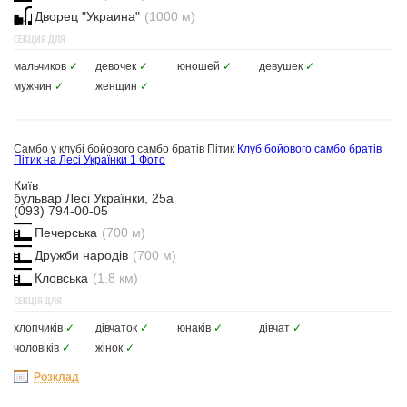
Дворец "Украина"
(1000 м)
СЕКЦИЯ ДЛЯ
мальчиков
✓
девочек
✓
юношей
✓
девушек
✓
мужчин
✓
женщин
✓
Самбо у клубі бойового самбо братів Пітик
Клуб бойового самбо братів
Пітик на Лесі Українки
1 Фото
Київ
бульвар Лесі Українки, 25а
(093) 794-00-05
Печерська
(700 м)
Дружби народів
(700 м)
Кловська
(1.8 км)
СЕКЦІЯ ДЛЯ
хлопчиків
✓
дівчаток
✓
юнаків
✓
дівчат
✓
чоловіків
✓
жінок
✓
Розклад