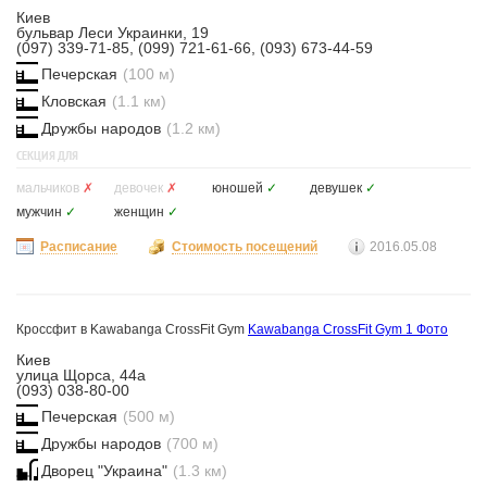
Киев
бульвар Леси Украинки, 19
(097) 339-71-85, (099) 721-61-66, (093) 673-44-59
Печерская
(100 м)
Кловская
(1.1 км)
Дружбы народов
(1.2 км)
СЕКЦИЯ ДЛЯ
мальчиков
✗
девочек
✗
юношей
✓
девушек
✓
мужчин
✓
женщин
✓
Расписание
Стоимость посещений
2016.05.08
Кроссфит в Kawabanga CrossFit Gym
Kawabanga CrossFit Gym
1 Фото
Киев
улица Щорса, 44а
(093) 038-80-00
Печерская
(500 м)
Дружбы народов
(700 м)
Дворец "Украина"
(1.3 км)