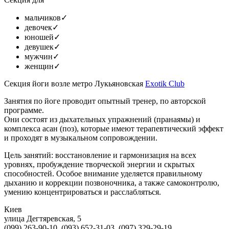
мальчиков
✓
девочек
✓
юношей
✓
девушек
✓
мужчин
✓
женщин
✓
Секция йоги возле метро Лукьяновская
Exotik Club
Занятия по йоге проводит опытный тренер, по авторской
программе.
Они состоят из дыхательных упражнений (пранаямы) и
комплекса асан (поз), которые имеют терапевтический эффект
и проходят в музыкальном сопровождении.
Цель занятий: восстановление и гармонизация на всех
уровнях, пробуждение творческой энергии и скрытых
способностей. Особое внимание уделяется правильному
дыханию и коррекции позвоночника, а также самоконтролю,
умению концентрироваться и расслабляться.
Киев
улица Дегтяревская, 5
(099) 263-90-10, (093) 652-31-03, (097) 329-29-19