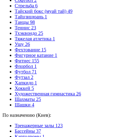
Софтбол
2
Стрельба
6
Тайский бокс (муай тай)
49
Тайцзицюань
1
Танцы
98
Теннис
23
Тхэквондо
25
Тяжелая атлетика
1
Ушу
26
Фехтование
15
Фигурное катание
1
Фитнес
155
Флорбол
1
Футбол
71
Футзал
2
Хапкидо
1
Хоккей
5
Художественная гимнастика
26
Шахматы
25
Шашки
4
По назначению (Киев):
Тренажерные залы
123
Бассейны
37
Картодромы
1