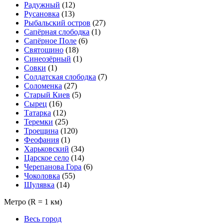
Радужный
(12)
Русановка
(13)
Рыбальский остров
(27)
Сапёрная слободка
(1)
Сапёрное Поле
(6)
Святошино
(18)
Синеозёрный
(1)
Совки
(1)
Солдатская слободка
(7)
Соломенка
(27)
Старый Киев
(5)
Сырец
(16)
Татарка
(12)
Теремки
(25)
Троещина
(120)
Феофания
(1)
Харьковский
(34)
Царское село
(14)
Черепанова Гора
(6)
Чоколовка
(55)
Шулявка
(14)
Метро
(R = 1 км)
Весь город