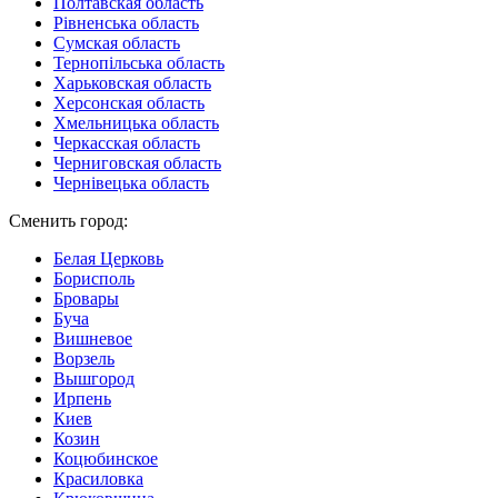
Полтавская область
Рівненська область
Сумская область
Тернопільська область
Харьковская область
Херсонская область
Хмельницька область
Черкасская область
Черниговская область
Чернівецька область
Сменить город:
Белая Церковь
Борисполь
Бровары
Буча
Вишневое
Ворзель
Вышгород
Ирпень
Киев
Козин
Коцюбинское
Красиловка