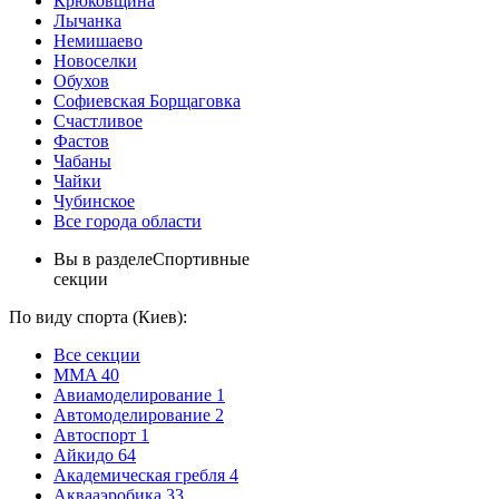
Крюковщина
Лычанка
Немишаево
Новоселки
Обухов
Софиевская Борщаговка
Счастливое
Фастов
Чабаны
Чайки
Чубинское
Все города области
Вы в разделе
Спортивные
секции
По виду спорта (Киев):
Все секции
MMA
40
Авиамоделирование
1
Автомоделирование
2
Автоспорт
1
Айкидо
64
Академическая гребля
4
Аквааэробика
33