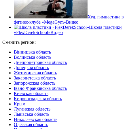
Худ. гимнастика в
фитнес-клубе «MegaGym»
Видео
Школа пластики
«FlexDerekSchool»
Видео
Сменить регион:
Вінницька область
Волинська область
Днепропетровская область
Донецкая область
Житомирская область
Закарпатська область
Запорожская область
Івано-Франківська область
Киевская область
Кировоградская область
Крым
Луганская область
Львівська область
Николаевская область
Одесская область