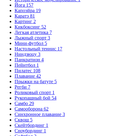
Йога
157
Капоэйра
19
Каратэ
81
Картинг
2
Кикбоксинг
52
Легкая атлетика
7
Лыжный спорт
3
Мини-футбол
5
Настольный теннис
17
Ниндзюцу
3
Панкратион
4
Пейнтбол
1
Пилатес
108
Плавание
42
Прыжки на батуте
5
Регби
7
Роликовый спорт
1
Рукопашный бой
54
Самбо
29
Самооборона
62
Синхронное плавание
3
Сквош
5
Скейтбординг
1
Сноубординг
1