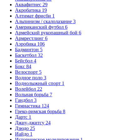
Аквафитнес
29
Акробатика
19
Алтимат фрисби
1
Альпинизм / скалолазание
3
Американский футбол
6
Армейский рукопашный бой
6
Армрестлинг
6
Аэробика
106
Бадминтон
5
Баскетбол
32
Бейсбол
4
Бокс
84
Велоспорт
5
Водное поло
3
Воднолыжный спорт
1
Волейбол
22
Вольная борьба
7
Гандбол
3
Гимнастика
124
Греко-римская борьба
8
Дартс
1
Джиу-джитсу
24
Дзюдо
25
Иайдо
1
Историческое моделирование
1