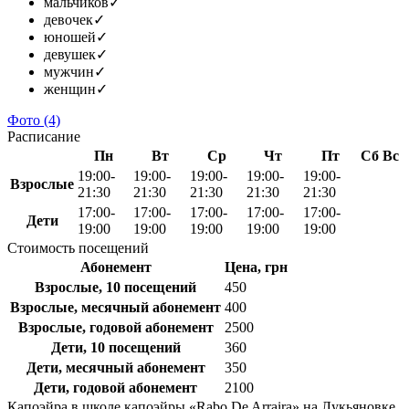
мальчиков
✓
девочек
✓
юношей
✓
девушек
✓
мужчин
✓
женщин
✓
Фото
(4)
Расписание
Пн
Вт
Ср
Чт
Пт
Сб
Вс
19:00-
19:00-
19:00-
19:00-
19:00-
Взрослые
21:30
21:30
21:30
21:30
21:30
17:00-
17:00-
17:00-
17:00-
17:00-
Дети
19:00
19:00
19:00
19:00
19:00
Стоимость посещений
Абонемент
Цена, грн
Взрослые, 10 посещений
450
Взрослые, месячный абонемент
400
Взрослые, годовой абонемент
2500
Дети, 10 посещений
360
Дети, месячный абонемент
350
Дети, годовой абонемент
2100
Капоэйра в школе капоэйры «Rabo De Arraira» на Лукьяновке