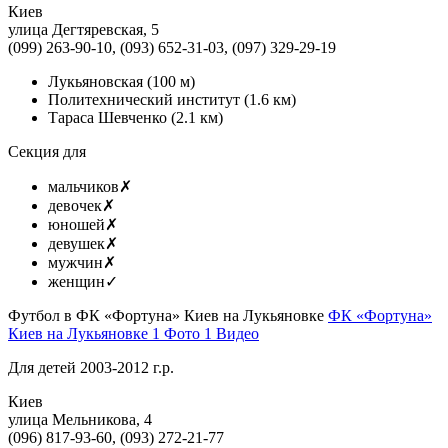
Киев
улица Дегтяревская, 5
(099) 263-90-10, (093) 652-31-03, (097) 329-29-19
Лукьяновская
(100 м)
Политехнический институт
(1.6 км)
Тараса Шевченко
(2.1 км)
Секция для
мальчиков
✗
девочек
✗
юношей
✗
девушек
✗
мужчин
✗
женщин
✓
Футбол в ФК «Фортуна» Киев на Лукьяновке
ФК «Фортуна»
Киев на Лукьяновке
1 Фото
1 Видео
Для детей 2003-2012 г.р.
Киев
улица Мельникова, 4
(096) 817-93-60, (093) 272-21-77