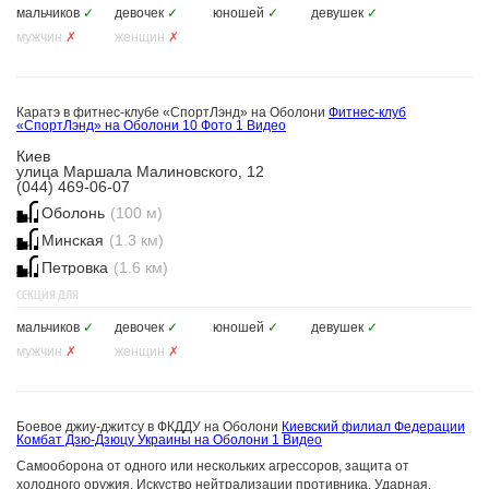
мальчиков
✓
девочек
✓
юношей
✓
девушек
✓
мужчин
✗
женщин
✗
Каратэ в фитнес-клубе «СпортЛэнд» на Оболони
Фитнес-клуб
«СпортЛэнд» на Оболони
10 Фото
1 Видео
Киев
улица Маршала Малиновского, 12
(044) 469-06-07
Оболонь
(100 м)
Минская
(1.3 км)
Петровка
(1.6 км)
СЕКЦИЯ ДЛЯ
мальчиков
✓
девочек
✓
юношей
✓
девушек
✓
мужчин
✗
женщин
✗
Боевое джиу-джитсу в ФКДДУ на Оболони
Киевский филиал Федерации
Комбат Дзю-Дзюцу Украины на Оболони
1 Видео
Самооборона от одного или нескольких агрессоров, защита от
холодного оружия. Искуство нейтрализации противника. Ударная,