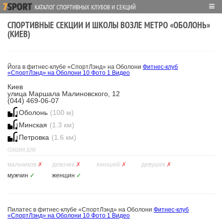
≡
КАТАЛОГ СПОРТИВНЫХ КЛУБОВ И СЕКЦИЙ
СПОРТИВНЫЕ СЕКЦИИ И ШКОЛЫ ВОЗЛЕ МЕТРО «ОБОЛОНЬ»
(КИЕВ)
Йога в фитнес-клубе «СпортЛэнд» на Оболони
Фитнес-клуб
«СпортЛэнд» на Оболони
10 Фото
1 Видео
Киев
улица Маршала Малиновского, 12
(044) 469-06-07
Оболонь
(100 м)
Минская
(1.3 км)
Петровка
(1.6 км)
СЕКЦИЯ ДЛЯ
мальчиков
✗
девочек
✗
юношей
✗
девушек
✗
мужчин
✓
женщин
✓
Пилатес в фитнес-клубе «СпортЛэнд» на Оболони
Фитнес-клуб
«СпортЛэнд» на Оболони
10 Фото
1 Видео