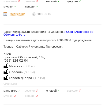
мальчиков
✗
девочек
✗
юношей
✓
девушек
✓
мужчин
✓
женщин
✓
Расписание
2016.05.10
Баскетбол в ДЮСШ «Авангард» на Оболони
ДЮСШ «Авангард» на
Оболони
1 Фото
В секции занимаются дети и подростки 2001-2006 года рождения.
Тренер – Сабутский Александр Григорьевич.
Киев
проспект Оболонский, 16д
(063) 124-02-04
Минская
(600 м)
Оболонь
(800 м)
Героев Днепра
(1.7 км)
СЕКЦИЯ ДЛЯ
мальчиков
✓
девочек
✗
юношей
✓
девушек
✗
мужчин
✗
женщин
✗