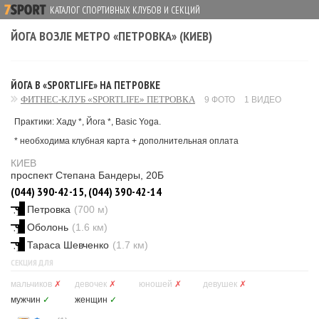
КАТАЛОГ СПОРТИВНЫХ КЛУБОВ И СЕКЦИЙ
ЙОГА ВОЗЛЕ МЕТРО «ПЕТРОВКА» (КИЕВ)
ЙОГА В «SPORTLIFE» НА ПЕТРОВКЕ
ФИТНЕС-КЛУБ «SPORTLIFE» ПЕТРОВКА
9 ФОТО
1 ВИДЕО
Практики: Хаду *, Йога *, Basic Yoga.
* необходима клубная карта + дополнительная оплата
КИЕВ
проспект Степана Бандеры, 20Б
(044) 390-42-15, (044) 390-42-14
Петровка
(700 м)
Оболонь
(1.6 км)
Тараса Шевченко
(1.7 км)
СЕКЦИЯ ДЛЯ
мальчиков
✗
девочек
✗
юношей
✗
девушек
✗
мужчин
✓
женщин
✓