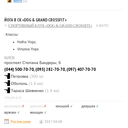
Фото
(1)
ЙОГА В СК «DOG & GRAND CROSSFIT»
СПОРТИВНЫЙ КЛУБ «DOG & GRAND CROSSFIT»
4 ФОТО
Классы:
Hatha Yoga;
Vinyasa Yoga.
КИЕВ
проспект Степана Бандеры, 6
(044) 500-70-70, (095) 282-70-70, (097) 407-70-70
Петровка
(300 м)
Оболонь
(1.6 км)
Тараса Шевченко
(1.8 км)
СЕКЦИЯ ДЛЯ
мальчиков
✗
девочек
✗
юношей
✓
девушек
✓
мужчин
✓
женщин
✓
Расписание
2017.04.06