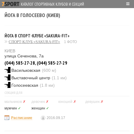
≡
КАТАЛОГ СПОРТИВНЫХ КЛУБОВ И СЕКЦИЙ
ЙОГА В ГОЛОСЕЕВО (КИЕВ)
ЙОГА В СПОРТ-КЛУБЕ «SAKURA-FIT»
СПОРТ-КЛУБ «SAKURA-FIT»
1 ФОТО
КИЕВ
улица Сеченова, 7а
(044) 585-27-28, (044) 585-27-29
Васильковская
(600 м)
Выставочный центр
(1.1 км)
Голосеевская
(1.8 км)
СЕКЦИЯ ДЛЯ
мальчиков
✗
девочек
✗
юношей
✗
девушек
✗
мужчин
✓
женщин
✓
Расписание
2016.09.17