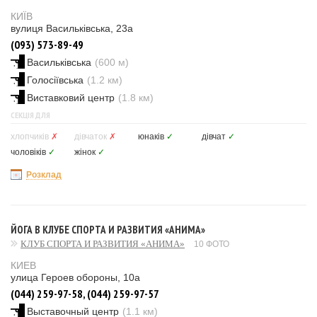
КИЇВ
вулиця Васильківська, 23а
(093) 573-89-49
Васильківська
(600 м)
Голосіївська
(1.2 км)
Виставковий центр
(1.8 км)
СЕКЦІЯ ДЛЯ
хлопчиків
✗
дівчаток
✗
юнаків
✓
дівчат
✓
чоловіків
✓
жінок
✓
Розклад
ЙОГА В КЛУБЕ СПОРТА И РАЗВИТИЯ «АНИМА»
КЛУБ СПОРТА И РАЗВИТИЯ «АНИМА»
10 ФОТО
КИЕВ
улица Героев обороны, 10а
(044) 259-97-58, (044) 259-97-57
Выставочный центр
(1.1 км)