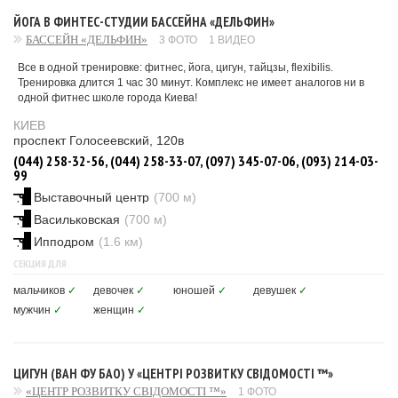
ЙОГА В ФИНТЕС-СТУДИИ БАССЕЙНА «ДЕЛЬФИН»
БАССЕЙН «ДЕЛЬФИН»
3 ФОТО
1 ВИДЕО
Все в одной тренировке: фитнес, йога, цигун, тайцзы, flexibilis.
Тренировка длится 1 час 30 минут. Комплекс не имеет аналогов ни в
одной фитнес школе города Киева!
КИЕВ
проспект Голосеевский, 120в
(044) 258-32-56, (044) 258-33-07, (097) 345-07-06, (093) 214-03-
99
Выставочный центр
(700 м)
Васильковская
(700 м)
Ипподром
(1.6 км)
СЕКЦИЯ ДЛЯ
мальчиков
✓
девочек
✓
юношей
✓
девушек
✓
мужчин
✓
женщин
✓
ЦИГУН (ВАН ФУ БАО) У «ЦЕНТРІ РОЗВИТКУ СВІДОМОСТІ ™»
«ЦЕНТР РОЗВИТКУ СВІДОМОСТІ ™»
1 ФОТО