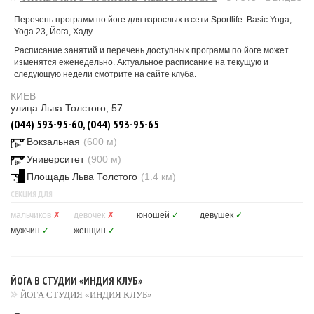
Перечень программ по йоге для взрослых в сети Sportlife: Basic Yoga,
Yoga 23, Йога, Хаду.
Расписание занятий и перечень доступных программ по йоге может
изменятся еженедельно. Актуальное расписание на текущую и
следующую недели смотрите на сайте клуба.
КИЕВ
улица Льва Толстого, 57
(044) 593-95-60, (044) 593-95-65
Вокзальная
(600 м)
Университет
(900 м)
Площадь Льва Толстого
(1.4 км)
СЕКЦИЯ ДЛЯ
мальчиков
✗
девочек
✗
юношей
✓
девушек
✓
мужчин
✓
женщин
✓
ЙОГА В СТУДИИ «ИНДИЯ КЛУБ»
ЙОГА СТУДИЯ «ИНДИЯ КЛУБ»