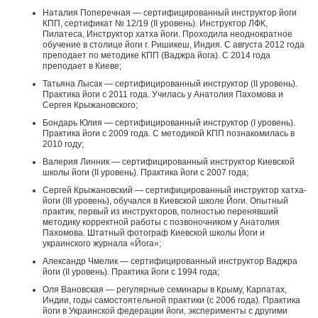
Наталия Поперечная — сертифицированный инструктор йоги
КПП, сертификат № 12/19 (II уровень). Инструктор ЛФК,
Пилатеса, Инструктор хатха йоги. Проходила неоднократное
обучение в столице йоги г. Ришикеш, Индия. С августа 2012 года
преподает по методике КПП (Ваджра йога). C 2014 года
преподает в Киеве;
Татьяна Лысак — сертифицированный инструктор (II уровень).
Практика йоги с 2011 года. Училась у Анатолия Пахомова и
Сергея Крыжановского;
Бондарь Юлия — сертифицированный инструктор (I уровень).
Практика йоги с 2009 года. С методикой КПП познакомилась в
2010 году;
Валерия Линник — сертифицированный инструктор Киевской
школы йоги (II уровень). Практика йоги с 2007 года;
Сергей Крыжановский — сертифицированный инструктор хатха-
йоги (III уровень), обучался в Киевской школе Йоги. Опытный
практик, первый из инструкторов, полностью перенявший
методику корректной работы с позвоночником у Анатолия
Пахомова. Штатный фотограф Киевской школы Йоги и
украинского журнала «Йога»;
Александр Чмелик — сертифицированный инструктор Ваджра
йоги (II уровень). Практика йоги с 1994 года;
Оля Вановская — регулярные семинары в Крыму, Карпатах,
Индии, годы самостоятельной практики (с 2006 года). Практика
йоги в Украинской федерации йоги, эксперименты с другими