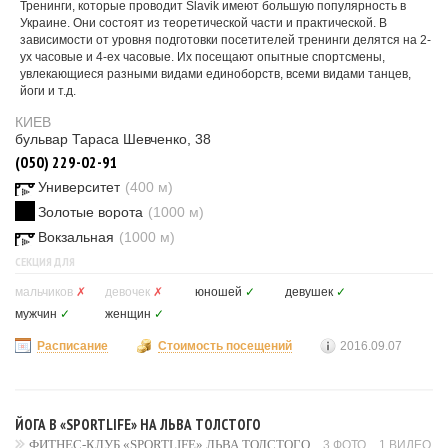
Тренинги, которые проводит Slavik имеют большую популярность в
Украине. Они состоят из теоретической части и практической. В
зависимости от уровня подготовки посетителей тренинги делятся на 2-
ух часовые и 4-ех часовые. Их посещают опытные спортсмены,
увлекающиеся разными видами единоборств, всеми видами танцев,
йоги и т.д.
КИЕВ
бульвар Тараса Шевченко, 38
(050) 229-02-91
Университет
(400 м)
Золотые ворота
(1000 м)
Вокзальная
(1000 м)
СЕКЦИЯ ДЛЯ
мальчиков
✗
девочек
✗
юношей
✓
девушек
✓
мужчин
✓
женщин
✓
Расписание
Стоимость посещений
2016.09.07
ЙОГА В «SPORTLIFE» НА ЛЬВА ТОЛСТОГО
ФИТНЕС-КЛУБ «SPORTLIFE» ЛЬВА ТОЛСТОГО
3 ФОТО
1 ВИДЕО