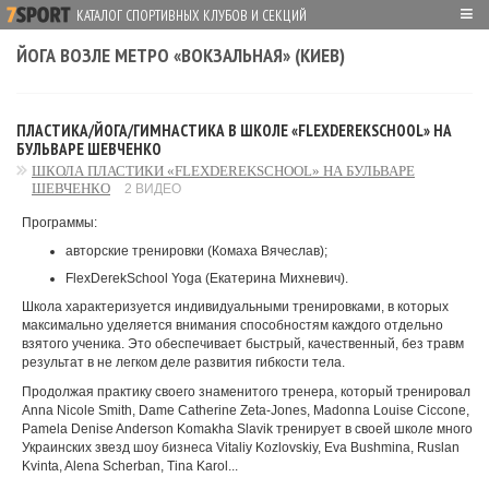
≡
КАТАЛОГ СПОРТИВНЫХ КЛУБОВ И СЕКЦИЙ
ЙОГА ВОЗЛЕ МЕТРО «ВОКЗАЛЬНАЯ» (КИЕВ)
ПЛАСТИКА/ЙОГА/ГИМНАСТИКА В ШКОЛЕ «FLEXDEREKSCHOOL» НА
БУЛЬВАРЕ ШЕВЧЕНКО
ШКОЛА ПЛАСТИКИ «FLEXDEREKSCHOOL» НА БУЛЬВАРЕ
ШЕВЧЕНКО
2 ВИДЕО
Программы:
авторские тренировки (Комаха Вячеслав);
FlexDerekSchool Yoga (Екатерина Михневич).
Школа характеризуется индивидуальными тренировками, в которых
максимально уделяется внимания способностям каждого отдельно
взятого ученика. Это обеспечивает быстрый, качественный, без травм
результат в не легком деле развития гибкости тела.
Продолжая практику своего знаменитого тренера, который тренировал
Anna Nicole Smith, Dame Catherine Zeta-Jones, Madonna Louise Ciccone,
Pamela Denise Anderson Komakha Slavik тренирует в своей школе много
Украинских звезд шоу бизнеса Vitaliy Kozlovskiy, Eva Bushmina, Ruslan
Kvinta, Alena Scherban, Tina Karol...