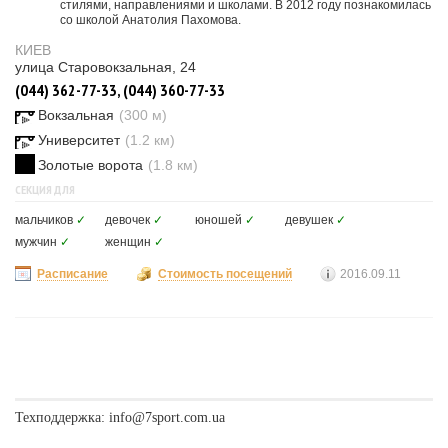
стилями, направлениями и школами. В 2012 году познакомилась
со школой Анатолия Пахомова.
КИЕВ
улица Старовокзальная, 24
(044) 362-77-33, (044) 360-77-33
Вокзальная
(300 м)
Университет
(1.2 км)
Золотые ворота
(1.8 км)
СЕКЦИЯ ДЛЯ
мальчиков
✓
девочек
✓
юношей
✓
девушек
✓
мужчин
✓
женщин
✓
Расписание
Стоимость посещений
2016.09.11
Техподдержка:
info@7sport.com.ua