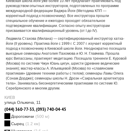
Киевская школа йоги уже более 10 лет предлагает практиковать под
руководством опытных инструкторов, подготовленых по программе
международной федерации Ваджра Йоги (Методика КПП —
корректный подход к позвоночнику). Все инструктора прошли
специальное обучение и ежегодно проходят обязательное
подтверждение квалификации. Согласно опыту инструкторам
присваивается квалификационный уровень (от I до IV).
Людмила Стахова (Милана) — сертифицированный инструктор хатха-
йоги (II уровень). Практика йоги с 1999 г. С 2007 г. изучает корректный
подход к позвоночнику в Киевской школе йоги. Неоднократно посещала
выездные семинары Анатолия Пахомова и Ю. Н. Главчева. Прошла
курс Випассаны, практикует медитацию. Посещала тренинги Е. Куровой
(Москва) по системе Чжун Юань цигун, шристи (древние ведические
знания); мастер-классы А. Ильевцевой (Москва) по «славянским
практикам» (древние техники работы с телом); семинары Ламы Олега
(Сонам Дордже); семинары школы Н. Дроэн «Сакральная архитектура
тела». Занималась биоэнергетическими практиками по системе Ю.
Серебрянского и многим другим.
КИЕВ
улица Ольжича, 11
(044) 360-77-33, (093) 740-04-45
Дорогожичи
(500 м)
Сырец
(1.2 км)