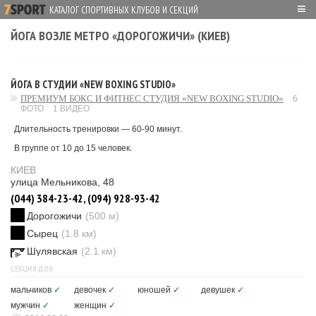
≡
КАТАЛОГ СПОРТИВНЫХ КЛУБОВ И СЕКЦИЙ
ЙОГА ВОЗЛЕ МЕТРО «ДОРОГОЖИЧИ» (КИЕВ)
ЙОГА В СТУДИИ «NEW BOXING STUDIO»
ПРЕМИУМ БОКС И ФИТНЕС СТУДИЯ «NEW BOXING STUDIO»
6
ФОТО
1 ВИДЕО
Длительность тренировки — 60-90 минут.
В группе от 10 до 15 человек.
КИЕВ
улица Мельникова, 48
(044) 384-23-42, (094) 928-93-42
Дорогожичи
(500 м)
Сырец
(1.8 км)
Шулявская
(2.1 км)
СЕКЦИЯ ДЛЯ
мальчиков
✓
девочек
✓
юношей
✓
девушек
✓
мужчин
✓
женщин
✓