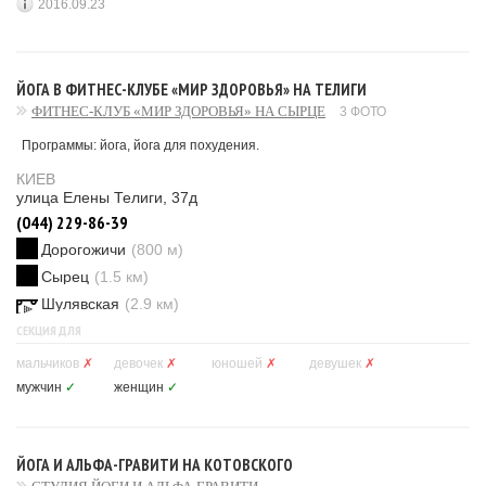
2016.09.23
ЙОГА В ФИТНЕС-КЛУБЕ «МИР ЗДОРОВЬЯ» НА ТЕЛИГИ
ФИТНЕС-КЛУБ «МИР ЗДОРОВЬЯ» НА СЫРЦЕ
3 ФОТО
Программы: йога, йога для похудения.
КИЕВ
улица Елены Телиги, 37д
(044) 229-86-39
Дорогожичи
(800 м)
Сырец
(1.5 км)
Шулявская
(2.9 км)
СЕКЦИЯ ДЛЯ
мальчиков
✗
девочек
✗
юношей
✗
девушек
✗
мужчин
✓
женщин
✓
ЙОГА И АЛЬФА-ГРАВИТИ НА КОТОВСКОГО