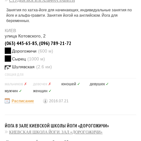
СТУДИЯ ЙОГИ И АЛЬФА-ГРАВИТИ
Занятия по хатха-йоге для начинающих, индивидуальные занятия по
йоге и альфа-гравити. Занятия йогой на английском. Йога для
беременных.
КИЕВ
улица Котовского, 2
(063) 445-65-85, (096) 789-21-72
Дорогожичи
(600 м)
Сырец
(1000 м)
Шулявская
(2.6 км)
СЕКЦИЯ ДЛЯ
мальчиков
✗
девочек
✗
юношей
✓
девушек
✓
мужчин
✓
женщин
✓
Расписание
2016.07.21
ЙОГА В ЗАЛЕ КИЕВСКОЙ ШКОЛЫ ЙОГИ «ДОРОГОЖИЧИ»
КИЕВСКАЯ ШКОЛА ЙОГИ. ЗАЛ «ДОРОГОЖИЧИ»