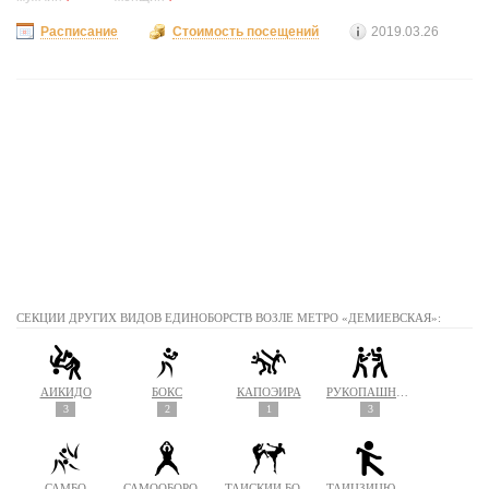
Расписание
Стоимость посещений
2019.03.26
СЕКЦИИ ДРУГИХ ВИДОВ ЕДИНОБОРСТВ ВОЗЛЕ МЕТРО «ДЕМИЕВСКАЯ»:
АЙКИДО
БОКС
КАПОЭЙРА
РУКОПАШНЫЙ БОЙ
3
2
1
3
САМБО
САМООБОРОНА
ТАЙСКИЙ БОКС (МУАЙ ТАЙ)
ТАЙЦЗИЦЮАНЬ