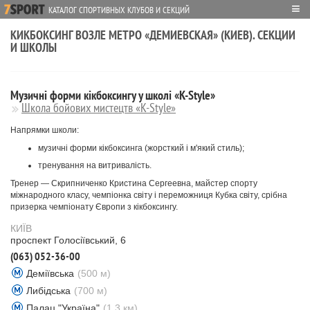
≡
КАТАЛОГ СПОРТИВНЫХ КЛУБОВ И СЕКЦИЙ
КИКБОКСИНГ ВОЗЛЕ МЕТРО «ДЕМИЕВСКАЯ» (КИЕВ). СЕКЦИИ
И ШКОЛЫ
Музичні форми кікбоксингу у школі «K-Style»
Школа бойових мистецтв «K-Style»
Напрямки школи:
музичні форми кікбоксинга (жорсткий і м'який стиль);
тренування на витривалість.
Тренер — Скрипниченко Кристина Сергеевна, майстер спорту
міжнародного класу, чемпіонка світу і переможниця Кубка світу, срібна
призерка чемпіонату Європи з кікбоксингу.
КИЇВ
проспект Голосіївський, 6
(063) 052-36-00
Деміївська
(500 м)
Либідська
(700 м)
Палац "Україна"
(1.3 км)