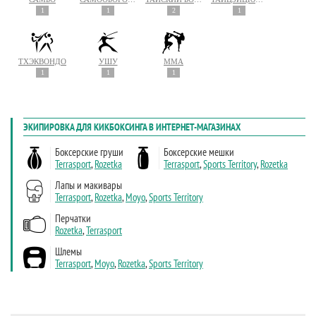
1
1
2
1
ТХЭКВОНДО
УШУ
MMA
1
1
1