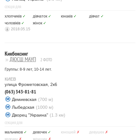
СЕКЦІЯ ДЛЯ
хлопчиків
✓
дівчаток
✓
юнаків
✓
дівчат
✓
чоловіків
✓
жінок
✓
2018.05.15
Кикбоксинг
ДЮСШ МАУП
2 ФОТО
Группы: 8-9 лет, 10-14 лет.
КИЕВ
улица Фрометовская, 2к6
(063) 343-81-81
Демиевская
(700 м)
Лыбедская
(1000 м)
Дворец "Украина"
(1.3 км)
СЕКЦИЯ ДЛЯ
мальчиков
✓
девочек
✓
юношей
✗
девушек
✗
мужчин
✗
женщин
✗