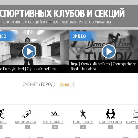
 СПОРТИВНЫХ КЛУБОВ И СЕКЦИЙ
00
СПОРТИВНЫХ СЕКЦИЙ ИЗ
70
НАСЕЛЕННЫХ ПУНКТОВ УКРАИНЫ
ДЕО
ВИДЕО
Тверк | Студия «DanceFam» | Choreography by
op Freestyle Hmel | Студия «DanceFam»
Bondarchuk Alena
СМЕНИТЬ ГОРОД:
Киев
ЛЫЖНЫЙ СПОРТ
МИНИ-ФУТБОЛ
НАСТОЛЬНЫЙ ТЕННИС
НИНДЗЮЦУ
ПАНКРАТИОН
3
7
18
3
5