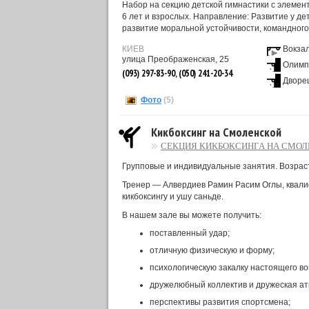
Набор на секцию детской гимнастики с элемента
6 лет и взрослых. Направление: Развитие у дет
развитие моральной устойчивости, командного 
КИЕВ
Вокза
улица Преображенская, 25
Олимп
(093) 297-83-90, (050) 241-20-34
Дворец
Фото
(5)
Кикбоксинг на Смоленской
СЕКЦИЯ КИКБОКСИНГА НА СМО
Групповые и индивидуальные занятия. Возраст
Тренер — Алвердиев Рамин Расим Оглы, квалиф
кикбоксингу и ушу саньде.
В нашем зале вы можете получить:
поставленный удар;
отличную физическую и форму;
психологическую закалку настоящего во
дружелюбный коллектив и дружеская а
перспективы развития спортсмена;