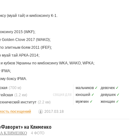
су (муай тай) и кикбоксингу К-1.
оксингу 2015 (WKF);
у Golden Clove 2017 (WAKO);
по элитным боям 2011 (IFEF);
 муай тай АРКА-2014;
и кубков Украины по кикбоксингу WKA, WAKO, WPKA;
 IFMA;
му боксу IFMA.
ская
(700 м)
мальчиков
✓
девочек
✓
СЕКЦИЯ ДЛЯ
юношей
✓
девушек
✓
тейская
(1.2 км)
мужчин
✓
женщин
✓
ехнический институт
(2.2 км)
мость посещений
2017.03.18
 «Фаворит» на Клименко
НА КЛИМЕНКО
4 ФОТО