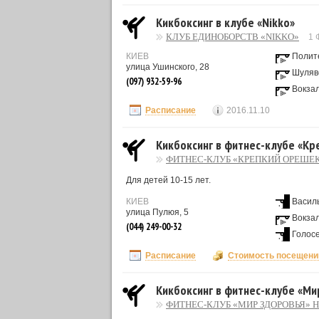
Кикбоксинг в клубе «Nikko»
КЛУБ ЕДИНОБОРСТВ «NIKKO»
1 
КИЕВ
Полит
улица Ушинского, 28
Шуляв
(097) 932-59-96
Вокза
Расписание
2016.11.10
Кикбоксинг в фитнес-клубе «К
ФИТНЕС-КЛУБ «КРЕПКИЙ ОРЕШЕ
Для детей 10-15 лет.
КИЕВ
Васил
улица Пулюя, 5
Вокза
(044) 249-00-32
Голос
Расписание
Стоимость посещени
Кикбоксинг в фитнес-клубе «Ми
ФИТНЕС-КЛУБ «МИР ЗДОРОВЬЯ» 