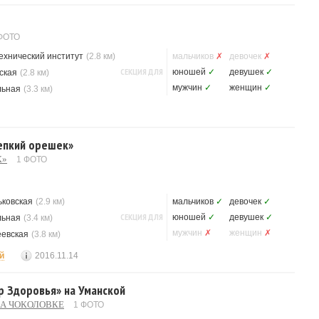
ФОТО
ехнический институт
(2.8 км)
мальчиков
✗
девочек
✗
СЕКЦИЯ ДЛЯ
юношей
✓
девушек
✓
ская
(2.8 км)
мужчин
✓
женщин
✓
льная
(3.3 км)
репкий орешек»
К»
1 ФОТО
ьковская
(2.9 км)
мальчиков
✓
девочек
✓
СЕКЦИЯ ДЛЯ
юношей
✓
девушек
✓
льная
(3.4 км)
мужчин
✗
женщин
✗
еевская
(3.8 км)
й
2016.11.14
р Здоровья» на Уманской
НА ЧОКОЛОВКЕ
1 ФОТО