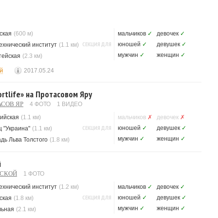
ская
(600 м)
мальчиков
✓
девочек
✓
СЕКЦИЯ ДЛЯ
юношей
✓
девушек
✓
ехнический институт
(1.1 км)
мужчин
✓
женщин
✓
тейская
(2.3 км)
й
2017.05.24
rtlife» на Протасовом Яру
АСОВ ЯР
4 ФОТО
1 ВИДЕО
ийская
(1.1 км)
мальчиков
✗
девочек
✗
СЕКЦИЯ ДЛЯ
юношей
✓
девушек
✓
 "Украина"
(1.1 км)
мужчин
✓
женщин
✓
дь Льва Толстого
(1.8 км)
й
НСКОЙ
1 ФОТО
ехнический институт
(1.2 км)
мальчиков
✓
девочек
✓
СЕКЦИЯ ДЛЯ
юношей
✓
девушек
✓
ская
(1.8 км)
мужчин
✓
женщин
✓
льная
(2.1 км)