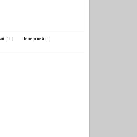
ий
(10)
Печерский
(4)