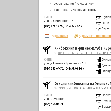
соревнования (по желанию);
расстяжка, гибкость, ловкость
КИЕВ
Шуляв
улица Смоленская, 4
Полит
(093) 126-15-99, (095) 826-47-27
Берес
Расписание
Стоимость посещени
Кикбоксинг в фитнес-клубе «Spo
ФИТНЕС-КЛУБ «SPORTLIFE» ПРОТ
КИЕВ
Олимп
улица Николая Гринченко, 2/1
Дворец
(044) 585-64-70, (044) 585-64-66
Площа
Секция кикбоксинга на Уманско
СЕКЦИЯ КИКБОКСИНГА НА УМА
КИЕВ
Полит
улица Уманская, 12
Шуляв
(063) 564-04-21
Вокза