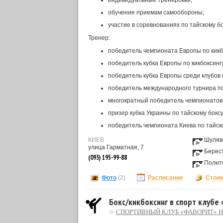
индивидуальные тренировки;
обучение приемам самообороны;
участие в соревнованиях по тайскому бок
Тренер:
победитель чемпионата Европы по кикб
победитель кубка Европы по кикбоксинг
победитель кубка Европы среди клубов 
победитель международного турнира по
многократный победитель чемпионатов 
призер кубка Украины по тайскому боксу
победитель чемпионата Киева по тайско
КИЕВ
Шуляв
улица Гарматная, 7
Берес
(093) 195-99-88
Полит
Фото
(2)
Расписание
Стои
Бокс/кикбоксинг в спорт клубе
СПОРТИВНЫЙ КЛУБ «ФАВОРИТ» 