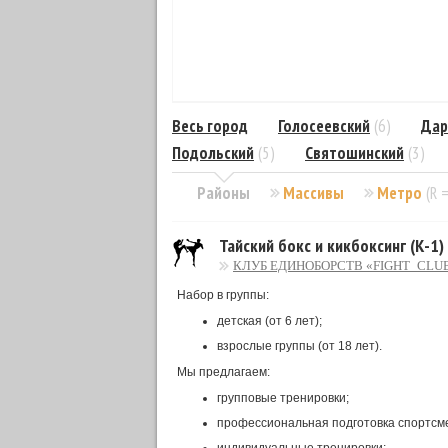
Весь город
Голосеевский
(6)
Дар
Подольский
(5)
Святошинский
(3)
Районы
Массивы
Метро
(R 
Тайский бокс и кикбоксинг (К-1)
КЛУБ ЕДИНОБОРСТВ «FIGHT_CLU
Набор в группы:
детская (от 6 лет);
взрослые группы (от 18 лет).
Мы предлагаем:
групповые тренировки;
профессиональная подготовка спортсм