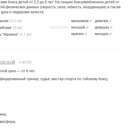
ми бокса детей от 2,5 до 6 лет. На секцию бокса/кикбоксинга детей от
ей физических данных (скорость, сила, гибкость, координация) а так же
духа и лидерских качеств.
льная
(2.3 км)
мальчиков
✓
девочек
✓
СЕКЦИЯ ДЛЯ
юношей
✓
девушек
✓
ийская
(3 км)
мужчин
✓
женщин
✓
 "Украина"
(3.1 км)
ЛЕНСКОЙ
4 ФОТО
ной ценз — от 6 лет.
ицированный тренер, судья, мастер спорта по тайскому боксу,
ина;
тмосфера;