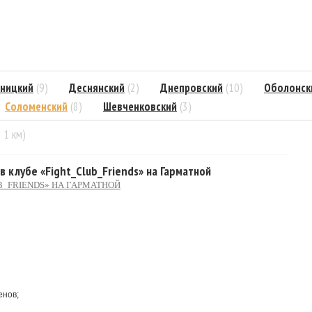
ницкий
(9)
Деснянский
(2)
Днепровский
(10)
Оболонск
Соломенский
(8)
Шевченковский
(3)
= 1 км)
 в клубе «Fight_Club_Friends» на Гарматной
B_FRIENDS» НА ГАРМАТНОЙ
енов;