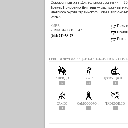
Соременный ринг. Длительность занятий — 60
Тренер Полосенко Дмитрий — заслуженый маст
киевского округа Украинского Союза Кикбоксин
WPKA.
КИЕВ
Полит
улица Уманская, 47
Шуляв
(044) 242-36-22
Вокза
СЕКЦИИ ДРУГИХ ВИДОВ ЕДИНОБОРСТВ В СОЛОМЕ
АЙКИДО
БОКС
ДЖИУ-ДЖИТСУ
5
10
2
САМБО
САМООБОРОНА
ТХЭКВОНДО
4
11
1