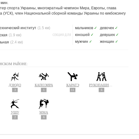
 мин.
ер спорта Украины, многократный чемпион Мира, Европы, глава
га (УСК), член Национальной сборной команды Украины по кикбоксингу
ехнический институт
(1.5 км)
мальчиков
✓
девочек
✓
СЕКЦИЯ ДЛЯ
юношей
✓
девушек
✓
ская
(1.9 км)
мужчин
✓
женщин
✓
льная
(2.4 км)
НСКОМ РАЙОНЕ:
ДЗЮДО
КАПОЭЙРА
КАРАТЭ
РУКОПАШНЫЙ БОЙ
3
1
11
6
УШУ
MMA
2
6