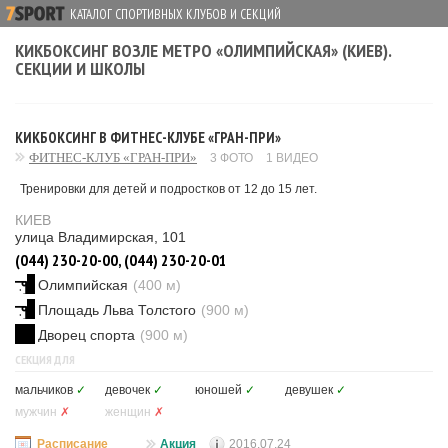
КАТАЛОГ СПОРТИВНЫХ КЛУБОВ И СЕКЦИЙ
КИКБОКСИНГ ВОЗЛЕ МЕТРО «ОЛИМПИЙСКАЯ» (КИЕВ).
СЕКЦИИ И ШКОЛЫ
КИКБОКСИНГ В ФИТНЕС-КЛУБЕ «ГРАН-ПРИ»
ФИТНЕС-КЛУБ «ГРАН-ПРИ»
3 ФОТО
1 ВИДЕО
Тренировки для детей и подростков от 12 до 15 лет.
КИЕВ
улица Владимирская, 101
(044) 230-20-00, (044) 230-20-01
Олимпийская
(400 м)
Площадь Льва Толстого
(900 м)
Дворец спорта
(900 м)
СЕКЦИЯ ДЛЯ
мальчиков
✓
девочек
✓
юношей
✓
девушек
✓
мужчин
✗
женщин
✗
Расписание
Акция
2016.07.24