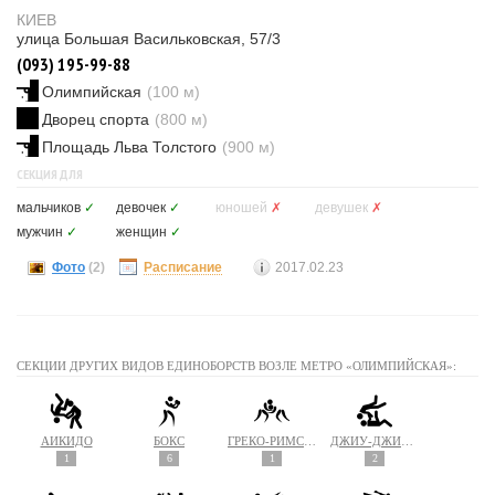
КИЕВ
улица Большая Васильковская, 57/3
(093) 195-99-88
Олимпийская
(100 м)
Дворец спорта
(800 м)
Площадь Льва Толстого
(900 м)
СЕКЦИЯ ДЛЯ
мальчиков
✓
девочек
✓
юношей
✗
девушек
✗
мужчин
✓
женщин
✓
Фото
(2)
Расписание
2017.02.23
СЕКЦИИ ДРУГИХ ВИДОВ ЕДИНОБОРСТВ ВОЗЛЕ МЕТРО «ОЛИМПИЙСКАЯ»:
АЙКИДО
БОКС
ГРЕКО-РИМСКАЯ БОРЬБА
ДЖИУ-ДЖИТСУ
1
6
1
2