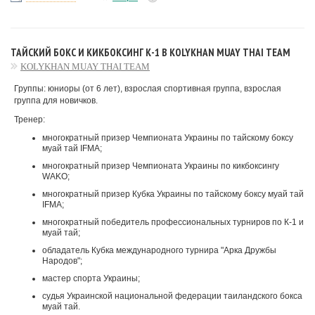
ТАЙСКИЙ БОКС И КИКБОКСИНГ К-1 В KOLYKHAN MUAY THAI TEAM
KOLYKHAN MUAY THAI TEAM
Группы: юниоры (от 6 лет), взрослая спортивная группа, взрослая
группа для новичков.
Тренер:
многократный призер Чемпионата Украины по тайскому боксу
муай тай IFMA;
многократный призер Чемпионата Украины по кикбоксингу
WAKO;
многократный призер Кубка Украины по тайскому боксу муай тай
IFMA;
многократный победитель профессиональных турниров по К-1 и
муай тай;
обладатель Кубка международного турнира "Арка Дружбы
Народов";
мастер спорта Украины;
судья Украинской национальной федерации таиландского бокса
муай тай.