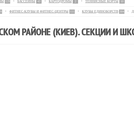
ЛЫ
БАССЕЙНЫ
КАРТОДРОМЫ
ТЕННИСНЫЕ КОРТЫ
129
43
2
10
ФИТНЕС-КЛУБЫ И ФИТНЕС-ЦЕНТРЫ
КЛУБЫ ЕДИНОБОРСТВ
Д
78
111
304
СКОМ РАЙОНЕ (КИЕВ). СЕКЦИИ И Ш