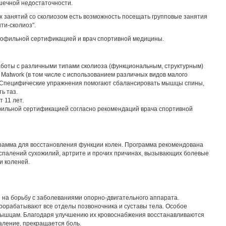
шечной недостаточности.
 занятий со сколиозом есть возможность посещать групповые занятия
ти-сколиоз".
рофильной сертификацией и врач спортивной медицины.
боты с различными типами сколиоза (функциональным, структурным)
Matwork (в том числе с использованием различных видов малого
. Специфические упражнения помогают сбалансировать мышцы спины,
ь таз.
 11 лет.
фильной сертификацией согласно рекомендаций врача спортивной
амма для восстановления функции колен. Программа рекомендована
оспалений сухожилий, артрите и прочих причинах, вызывающих болевые
и коленей.
 на борьбу с заболеваниями опорно-двигательного аппарата.
рорабатывают все отделы позвоночника и суставы тела. Особое
мышцам. Благодаря улучшению их кровоснабжения восстанавливаются
паление, прекращается боль.