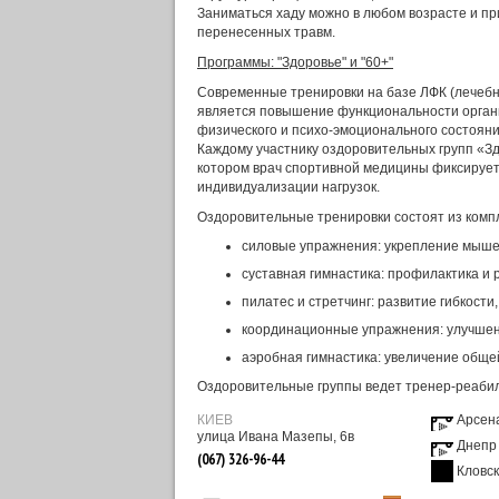
Заниматься хаду можно в любом возрасте и пр
перенесенных травм.
Программы: "Здоровье" и "60+"
Современные тренировки на базе ЛФК (лечебн
является повышение функциональности органи
физического и психо-эмоционального состояни
Каждому участнику оздоровительных групп «З
котором врач спортивной медицины фиксирует
индивидуализации нагрузок.
Оздоровительные тренировки состоят из комп
силовые упражнения: укрепление мыше
суставная гимнастика: профилактика и
пилатес и стретчинг: развитие гибкости
координационные упражнения: улучшен
аэробная гимнастика: увеличение обще
Оздоровительные группы ведет тренер-реабил
КИЕВ
Арсен
улица Ивана Мазепы, 6в
Днепр
(067) 326-96-44
Кловс