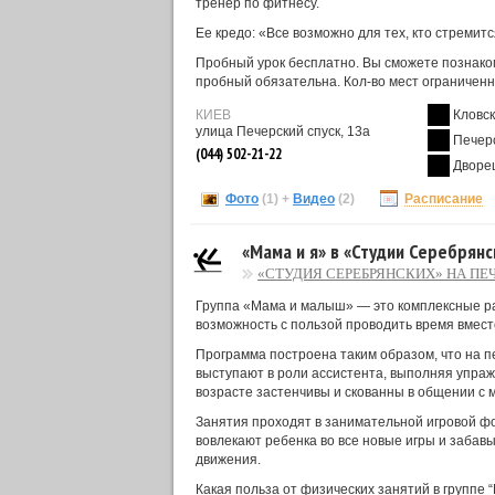
тренер по фитнесу.
Ее кредо: «Все возможно для тех, кто стремитс
Пробный урок бесплатно. Вы сможете познаком
пробный обязательна. Кол-во мест ограниченн
КИЕВ
Кловс
улица Печерский спуск, 13а
Печер
(044) 502-21-22
Дворе
Фото
(1)
+
Видео
(2)
Расписание
«Мама и я» в «Студии Серебрянс
«СТУДИЯ СЕРЕБРЯНСКИХ» НА ПЕ
Группа «Мама и малыш» — это комплексные ра
возможность с пользой проводить время вмест
Программа построена таким образом, что на п
выступают в роли ассистента, выполняя упражн
возрасте застенчивы и скованны в общении с
Занятия проходят в занимательной игровой фо
вовлекают ребенка во все новые игры и забав
движения.
Какая польза от физических занятий в группе