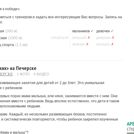
я к победе».
иться с тренером и задать все интересующие Вас вопросы. Запись на
о.
кая
(300 м)
мальчиков
✓
девочек
✓
СЕКЦИЯ ДЛЯ
юношей
✗
девушек
✗
ская
(1000 м)
мужчин
✗
женщин
✗
ц спорта
(1.1 км)
ких» на Печерске
ЧЕРСКЕ
1 ФОТО
4 ВИДЕО
звивающее занятия для детей от 2 до 3лет. Это уникальная
е с ребенком.
ервых порах мама малыша, или няня, занимаются вместе с ним. Они
ения вместе с ребенком. Ведь вполне естественно, что дети в таком
 малознакомыми людьми.
рме. Каждый, из нескольких развивающих блоков, постепенно
ы и систематически повторяются, чтобы ребенок закрепил изученные
АР
СТУ
 “Мама и малыш”?