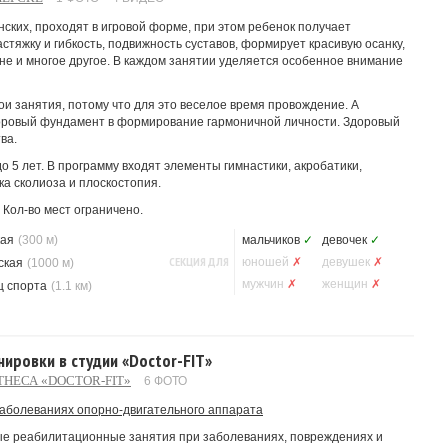
ких, проходят в игровой форме, при этом ребенок получает
стяжку и гибкость, подвижность суставов, формирует красивую осанку,
не и многое другое. В каждом занятии уделяется особенное внимание
и занятия, потому что для это веселое время провождение. А
оровый фундамент в формирование гармоничной личности. Здоровый
ва.
до 5 лет. В программу входят элементы гимнастики, акробатики,
а сколиоза и плоскостопия.
 Кол-во мест ограничено.
кая
(300 м)
мальчиков
✓
девочек
✓
СЕКЦИЯ ДЛЯ
юношей
✗
девушек
✗
ская
(1000 м)
мужчин
✗
женщин
✗
ц спорта
(1.1 км)
ровки в студии «Doctor-FIT»
НЕСА «DOCTOR-FIT»
6 ФОТО
заболеваниях опорно-двигательного аппарата
е реабилитационные занятия при заболеваниях, повреждениях и