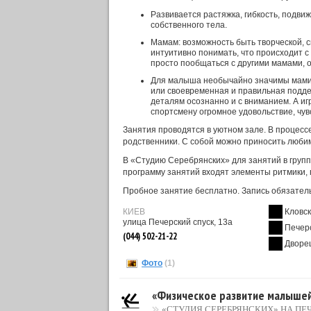
Развивается растяжка, гибкость, подви
собственного тела.
Мамам: возможность быть творческой, с
интуитивно понимать, что происходит с
просто пообщаться с другими мамами, 
Для малыша необычайно значимы мамин
или своевременная и правильная подде
деталям осознанно и с вниманием. А игр
спортсмену огромное удовольствие, чув
Занятия проводятся в уютном зале. В процессе
родственники. C собой можно приносить люби
В «Студию Серебрянских» для занятий в группе
программу занятий входят элементы ритмики, 
Пробное занятие бесплатно. Запись обязатель
КИЕВ
Кловс
улица Печерский спуск, 13а
Печер
(044) 502-21-22
Дворе
Фото
(1)
«Физическое развитие малышей
«СТУДИЯ СЕРЕБРЯНСКИХ» НА ПЕ