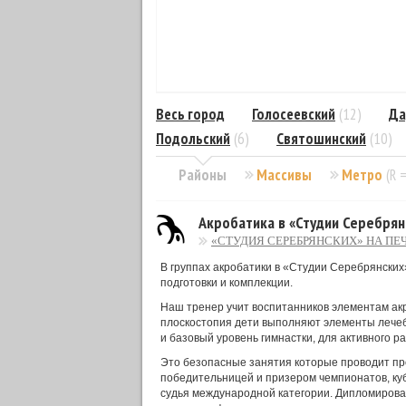
Весь город
Голосеевский
(12)
Да
Подольский
(6)
Святошинский
(10)
Районы
Массивы
Метро
(R 
Акробатика в «Студии Серебрян
«СТУДИЯ СЕРЕБРЯНСКИХ» НА ПЕ
В группах акробатики в «Студии Серебрянских»
подготовки и комплекции.
Наш тренер учит воспитанников элементам акр
плоскостопия дети выполняют элементы лечеб
и базовый уровень гимнастки, для активного ра
Это безопасные занятия которые проводит п
победительницей и призером чемпионатов, куб
судья международной категории. Дипломирова