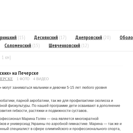
рницкий
(15)
Деснянский
(17)
Днепровский
(20)
Оболо
Соломенский
(15)
Шевченковский
(12)
= 1 км)
ских» на Печерске
ЧЕРСКЕ
1 ФОТО
4 ВИДЕО
 могут заниматься мальчики и девочки 5-15 лет любого уровня
обатики, парной акробатики, так же для профилактики сколиоза и
ной физкультуры. По нашей программе дети осваивают в дополнение
звития гибкости, растяжки и подвижности суставов..
рофессионал Марина Голян — она является многократной
ков и универсиад Украины по аэробной гимнастике. Марина — так же и
нный специалист в сфере олимпийского и профессионального спорта,