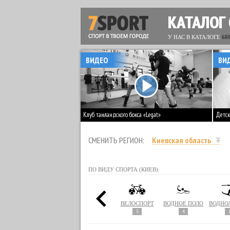
КАТАЛОГ
У НАС В КАТАЛОГЕ
68
ВИДЕО
ВИ
Клуб таиландского бокса «Legat»
Детск
СМЕНИТЬ РЕГИОН:
Киевская область
ПО ВИДУ СПОРТА (КИЕВ):
СБОЛ
БИАТЛОН
БОКС
ВЕЛОСПОРТ
ВОДНОЕ ПОЛО
1
86
5
4