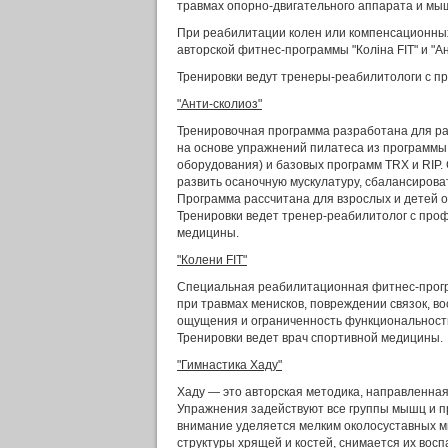
травмах опорно-двигательного аппарата и мы
При реабилитации колен или компенсационных
авторской фитнес-программы "Коліна FIT" и "Ан
Тренировки ведут тренеры-реабилитологи с п
"Анти-сколиоз"
Тренировочная программа разработана для ра
на основе упражнений пилатеса из программы 
оборудования) и базовых программ TRX и RIP
развить осаночную мускулатуру, сбалансироват
Программа рассчитана для взрослых и детей от
Тренировки ведет тренер-реабилитолог с про
медицины.
"Колени FIT"
Специальная реабилитационная фитнес-прогр
при травмах менисков, повреждении связок, в
ощущения и ограниченность функциональност
Тренировки ведет врач спортивной медицины.
"Гимнастика Хаду"
Хаду — это авторская методика, направленная
Упражнения задействуют все группы мышц и п
внимание уделяется мелким околосуставных 
структуры хрящей и костей, снимается их вос