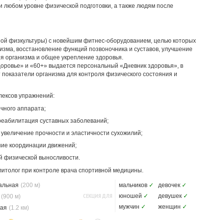
и любом уровне физической подготовки, а также людям после
ой физкультуры) с новейшим фитнес-оборудованием, целью которых
зма, восстановление функций позвоночника и суставов, улучшение
я организма и общее укрепление здоровья.
доровье» и «60+» выдается персональный «Дневник здоровья», в
 показатели организма для контроля физического состояния и
лексов упражнений:
чного аппарата;
 реабилитация суставных заболеваний;
, увеличение прочности и эластичности сухожилий;
ие координации движений;
й физической выносливости.
итолог при контроле врача спортивной медицины.
альная
(200 м)
мальчиков
✓
девочек
✓
СЕКЦИЯ ДЛЯ
юношей
✓
девушек
✓
(900 м)
мужчин
✓
женщин
✓
кая
(1.2 км)