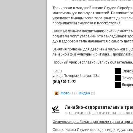
Тренировки в младшей школе Студии Серебрянс
максимальную пользу от занятий. Развивает ра
укрепляет мышцы всего тела, учится дисципли
профилактики сколиоза и плоскостопия.
Наши маленькие воспитанники очень любят сво
родители могут уверенны что закладывают зд
дух в здоровом теле начинается с самого детст
Занятия полезны для девочек и мальчиков с 3 
лечебной физкультуры и ритмика. Профилактик
Пробный урок бесплатно. Запись обязательна.
КИЕВ
Кловс
улица Печерский спуск, 13а
Печер
(044) 502-21-22
Дворе
Фото
(1)
+
Видео
(1)
Лечебно-оздоровительные трени
СТУДИЯ ОЗДОРОВИТЕЛЬНОГО ФИТ
Физическая реабилитация после травм и при 
Специалисты Студии проводят индивидуальны