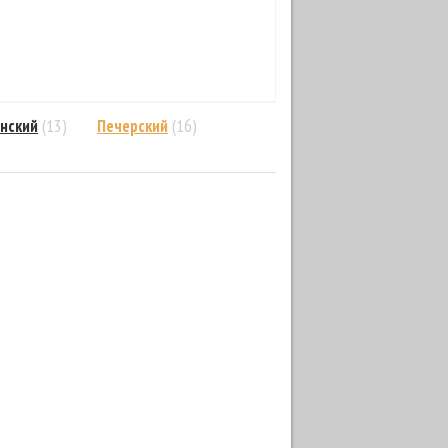
нский
(13)
Печерский
(16)