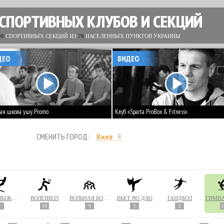
 СПОРТИВНЫХ КЛУБОВ И СЕКЦИЙ
00
СПОРТИВНЫХ СЕКЦИЙ ИЗ
70
НАСЕЛЕННЫХ ПУНКТОВ УКРАИНЫ
ДЕО
ВИДЕО
ая школа ушу. Promo
Клуб «Sparta ProBox & Fitness»
СМЕНИТЬ ГОРОД:
Киев
ВОДНОЛЫЖНЫЙ СПОРТ
ВОЛЕЙБОЛ
ВОЛЬНАЯ БОРЬБА
ВЬЕТ ВО ДАО
ГАНДБОЛ
ГИМН
1
19
9
1
2
1