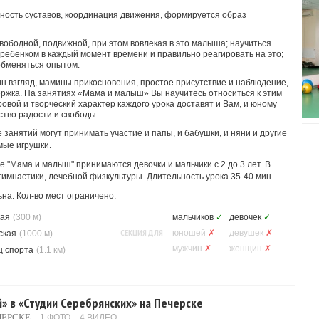
жность суставов, координация движения, формируется образ
вободной, подвижной, при этом вовлекая в это малыша; научиться
 ребенком в каждый момент времени и правильно реагировать на это;
обменяться опытом.
 взгляд, мамины прикосновения, простое присутствие и наблюдение,
ржка. На занятиях «Мама и малыш» Вы научитесь относиться к этим
овой и творческий характер каждого урока доставят и Вам, и юному
ство радости и свободы.
 занятий могут принимать участие и папы, и бабушки, и няни и другие
мые игрушки.
 "Мама и малыш" принимаются девочки и мальчики с 2 до 3 лет. В
гимнастики, лечебной физкультуры. Длительность урока 35-40 мин.
на. Кол-во мест ограничено.
кая
(300 м)
мальчиков
✓
девочек
✓
СЕКЦИЯ ДЛЯ
юношей
✗
девушек
✗
ская
(1000 м)
мужчин
✗
женщин
✗
ц спорта
(1.1 км)
» в «Студии Серебрянских» на Печерске
ЧЕРСКЕ
1 ФОТО
4 ВИДЕО