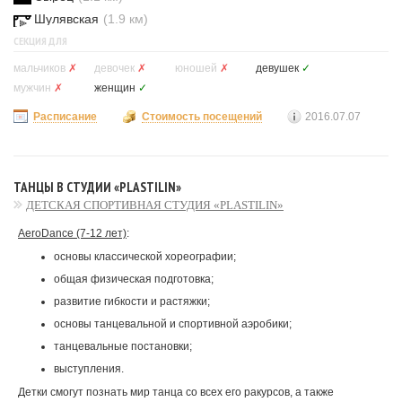
Шулявская
(1.9 км)
СЕКЦИЯ ДЛЯ
мальчиков
✗
девочек
✗
юношей
✗
девушек
✓
мужчин
✗
женщин
✓
Расписание
Стоимость посещений
2016.07.07
ТАНЦЫ В СТУДИИ «PLASTILIN»
ДЕТСКАЯ СПОРТИВНАЯ СТУДИЯ «PLASTILIN»
AeroDance (7-12 лет)
:
основы классической хореографии;
общая физическая подготовка;
развитие гибкости и растяжки;
основы танцевальной и спортивной аэробики;
танцевальные постановки;
выступления.
Детки смогут познать мир танца со всех его ракурсов, а также