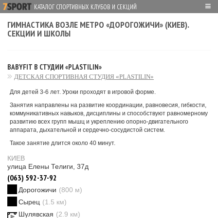
≡
КАТАЛОГ СПОРТИВНЫХ КЛУБОВ И СЕКЦИЙ
ГИМНАСТИКА ВОЗЛЕ МЕТРО «ДОРОГОЖИЧИ» (КИЕВ).
СЕКЦИИ И ШКОЛЫ
BABYFIT В СТУДИИ «PLASTILIN»
ДЕТСКАЯ СПОРТИВНАЯ СТУДИЯ «PLASTILIN»
Для детей 3-6 лет. Уроки проходят в игровой форме.
Занятия направлены на развитие координации, равновесия, гибкости,
коммуникативных навыков, дисциплины и способствуют равномерному
развитию всех групп мышц и укреплению опорно-двигательного
аппарата, дыхательной и сердечно-сосудистой систем.
Такое занятие длится около 40 минут.
КИЕВ
улица Елены Телиги, 37д
(063) 592-37-92
Дорогожичи
(800 м)
Сырец
(1.5 км)
Шулявская
(2.9 км)