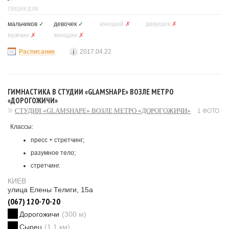
СЕКЦИЯ ДЛЯ
мальчиков
✓
девочек
✓
юношей
✗
девушек
✗
мужчин
✗
женщин
✗
Расписание
2017.04.22
ГИМНАСТИКА В СТУДИИ «GLAMSHAPE» ВОЗЛЕ МЕТРО
«ДОРОГОЖИЧИ»
СТУДИЯ «GLAMSHAPE» ВОЗЛЕ МЕТРО «ДОРОГОЖИЧИ»
1 ФОТО
Классы:
пресс + стретчинг;
разумное тело;
стретчинг.
КИЕВ
улица Елены Телиги, 15а
(067) 120-70-20
Дорогожичи
(300 м)
Сырец
(1.1 км)