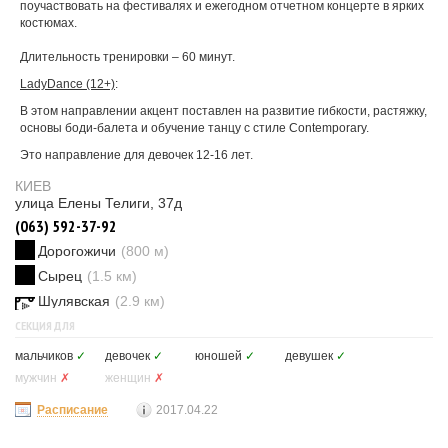
поучаствовать на фестивалях и ежегодном отчетном концерте в ярких
костюмах.
Длительность тренировки – 60 минут.
LadyDance (12+)
:
В этом направлении акцент поставлен на развитие гибкости, растяжку,
основы боди-балета и обучение танцу с стиле Contemporary.
Это направление для девочек 12-16 лет.
КИЕВ
улица Елены Телиги, 37д
(063) 592-37-92
Дорогожичи
(800 м)
Сырец
(1.5 км)
Шулявская
(2.9 км)
СЕКЦИЯ ДЛЯ
мальчиков
✓
девочек
✓
юношей
✓
девушек
✓
мужчин
✗
женщин
✗
Расписание
2017.04.22