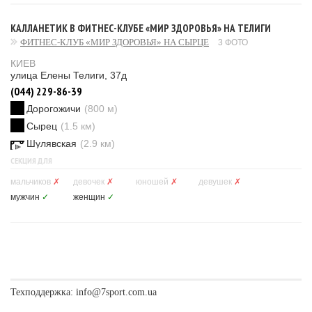
КАЛЛАНЕТИК В ФИТНЕС-КЛУБЕ «МИР ЗДОРОВЬЯ» НА ТЕЛИГИ
ФИТНЕС-КЛУБ «МИР ЗДОРОВЬЯ» НА СЫРЦЕ
3 ФОТО
КИЕВ
улица Елены Телиги, 37д
(044) 229-86-39
Дорогожичи
(800 м)
Сырец
(1.5 км)
Шулявская
(2.9 км)
СЕКЦИЯ ДЛЯ
мальчиков
✗
девочек
✗
юношей
✗
девушек
✗
мужчин
✓
женщин
✓
Техподдержка:
info@7sport.com.ua