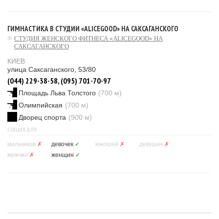
ГИМНАСТИКА В СТУДИИ «ALICEGOOD» НА САКСАГАНСКОГО
СТУДИЯ ЖЕНСКОГО ФИТНЕСА «ALICEGOOD» НА
САКСАГАНСКОГО
КИЕВ
улица Саксаганского, 53/80
(044) 229-38-58, (095) 701-70-97
Площадь Льва Толстого
(700 м)
Олимпийская
(700 м)
Дворец спорта
(900 м)
СЕКЦИЯ ДЛЯ
мальчиков
✗
девочек
✓
юношей
✗
девушек
✗
мужчин
✗
женщин
✓