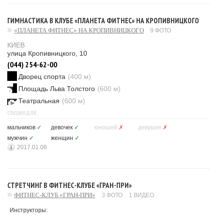
ГИМНАСТИКА В КЛУБЕ «ПЛАНЕТА ФИТНЕС» НА КРОПИВНИЦКОГО
«ПЛАНЕТА ФИТНЕС» НА КРОПИВНИЦКОГО
9 ФОТО
КИЕВ
улица Кропивницкого, 10
(044) 254-62-00
Дворец спорта
(400 м)
Площадь Льва Толстого
(600 м)
Театральная
(600 м)
СЕКЦИЯ ДЛЯ
мальчиков
✓
девочек
✓
юношей
✗
девушек
✗
мужчин
✓
женщин
✓
2017.01.06
СТРЕТЧИНГ В ФИТНЕС-КЛУБЕ «ГРАН-ПРИ»
ФИТНЕС-КЛУБ «ГРАН-ПРИ»
3 ФОТО
1 ВИДЕО
Инструкторы: