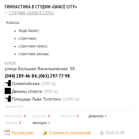
ГИМНАСТИКА В СТУДИИ «DANCE CITY»
СТУДИЯ «DANCE CITY»
Классы:
боди балет;
стретчинг;
стретчинг пресс;
стретчинг релакс.
КИЕВ
улица Большая Васильковская, 65
(044) 289-46-84, (063) 297-77-98
Олимпийская
(200 м)
Дворец спорта
(900 м)
Площадь Льва Толстого
(1000 м)
СЕКЦИЯ ДЛЯ
мальчиков
✗
девочек
✗
юношей
✗
девушек
✓
мужчин
✗
женщин
✓
Расписание
Стоимость посещений
2016.11.09