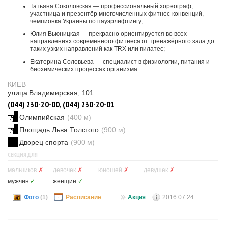
Татьяна Соколовская — профессиональный хореограф,
участница и презентёр многочисленных фитнес-конвенций,
чемпионка Украины по пауэрлифтингу;
Юлия Вьюницкая — прекрасно ориентируется во всех
направлениях современного фитнеса от тренажёрного зала до
таких узких направлений как TRX или пилатес;
Екатерина Соловьева — специалист в физиологии, питания и
биохимических процессах организма.
КИЕВ
улица Владимирская, 101
(044) 230-20-00, (044) 230-20-01
Олимпийская
(400 м)
Площадь Льва Толстого
(900 м)
Дворец спорта
(900 м)
СЕКЦИЯ ДЛЯ
мальчиков
✗
девочек
✗
юношей
✗
девушек
✗
мужчин
✓
женщин
✓
Фото
(1)
Расписание
Акция
2016.07.24