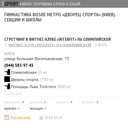
КАТАЛОГ СПОРТИВНЫХ КЛУБОВ И СЕКЦИЙ
ГИМНАСТИКА ВОЗЛЕ МЕТРО «ДВОРЕЦ СПОРТА» (КИЕВ).
СЕКЦИИ И ШКОЛЫ
СТРЕТЧИНГ В ФИТНЕС-КЛУБЕ «INTERFIT» НА ОЛИМПИЙСКОЙ
ФИТНЕС-КЛУБ «INTERFIT» НА ОЛИМПИЙСКОЙ
3 ФОТО
КИЕВ
улица Большая Васильковская, 72
(044) 585-97-43
Олимпийская
(0 м)
Дворец спорта
(700 м)
Площадь Льва Толстого
(800 м)
СЕКЦИЯ ДЛЯ
мальчиков
✗
девочек
✗
юношей
✗
девушек
✗
мужчин
✓
женщин
✓
Расписание
2016.10.14