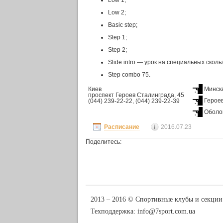
Low 1;
Low 2;
Basic step;
Step 1;
Step 2;
Slide intro — урок на специальных ско
Step combo 75.
Киев
Минск
проспект Героев Сталинграда, 45
Герое
(044) 239-22-22, (044) 239-22-39
Оболо
Расписание
2016.07.23
Поделитесь:
2013 ‒ 2016 © Спортивные клубы и секции
Техподдержка:
info@7sport.com.ua