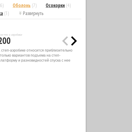
(6)
Оболонь
(7)
Осокорки
(4)
ка
(3)
Развернуть
ое-что о аэробике
200
К степ-аэробике относится приблизительно
столько вариантов подъема на степ-
платформу и разновидностей спуска с нее