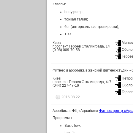
Классы:
body pump;
тонкая талия;
бег (интервальные тренировки);
TRX.
Киев
Минск
проспект Героев Сталинграда, 14
Оболо
(0 98) 009-70-58
Герое
Фитнес и аэробика в женской фитнес-студии «
Киев
Петро
проспект Героев Сталинграда, 4к7
Оболо
(044) 227-47-16
Тарас
2016.08.22
Аэробика в ФЦ «Aquarium»
Фитнес-центр «Aqu
Программы:
Basic low;