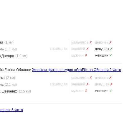
ая
(1 км)
мальчиков
✗
девочек
✗
СЕКЦИЯ ДЛЯ
юношей
✗
девушек
✓
нь
(1.1 км)
мужчин
✗
женщин
✓
в Днепра
(1.9 км)
GraFit» на Оболони
Женская фитнес-студия «GraFit» на Оболони
2 Фото
вка
(2 км)
мальчиков
✗
девочек
✗
СЕКЦИЯ ДЛЯ
юношей
✗
девушек
✗
нь
(2.1 км)
мужчин
✗
женщин
✓
а Шевченко
(2.5 км)
arium»
5 Фото