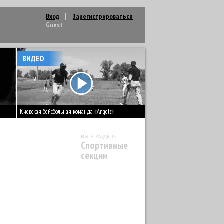
Вход
Зарегистрироваться
Guest
ВИДЕО
Киевская бейсбольная команда «Angels»
ВЫ В РАЗДЕЛЕ
Спортивные
секции
МЕЙСКИЙ РУКОПАШНЫЙ БОЙ
6
РЬБА
9
ДАРТС
1
ДЖИУ-ДЖИТСУ
25
УСНЫЙ СПОРТ
1
ПЕЙНТБОЛ
1
Й ТАЙ)
54
ТАЙЦЗИЦЮАНЬ
1
ТАНЦЫ
119
MMA
47