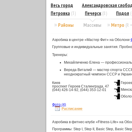
Весь город
Александровская слобо
Петровка
(3)
Печерск
(8)
Подол
(
Районы
Массивы
Метро
(R 
Аэробика в центре «Мастер Фит» на Оболони
Групповые и индивидуальные занятия. Пробно
Тренеры:
Михайличенко Елена — профессиональн
Вереда Виталий — мастер спорта СССР 
неоднократный чемпион СССР и Украин
Киев
Герое
проспект Героев Сталинграда, 47
Минск
(044) 426-14-92, (044) 353-12-01
Оболо
Фото
(4)
Расписание
Аэробика в фитнес-клубе «Fitness-Life» на Об
Программы: Step I, Step II, Basic Step, Basic St