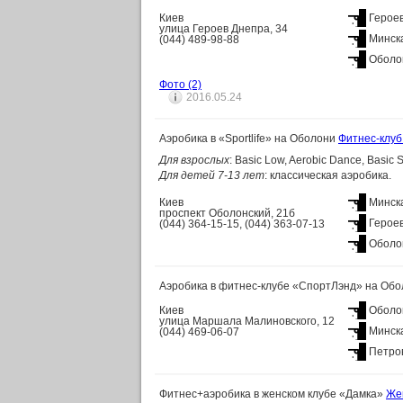
Киев
Герое
улица Героев Днепра, 34
Минск
(044) 489-98-88
Оболо
Фото
(2)
2016.05.24
Аэробика в «Sportlife» на Оболони
Фитнес-клуб 
Для взрослых
: Basic Low, Aerobic Dance, Basic 
Для детей 7-13 лет
: классическая аэробика.
Киев
Минск
проспект Оболонский, 21б
Герое
(044) 364-15-15, (044) 363-07-13
Оболо
Аэробика в фитнес-клубе «СпортЛэнд» на Об
Киев
Оболо
улица Маршала Малиновского, 12
Минск
(044) 469-06-07
Петро
Фитнес+аэробика в женском клубе «Дамка»
Же