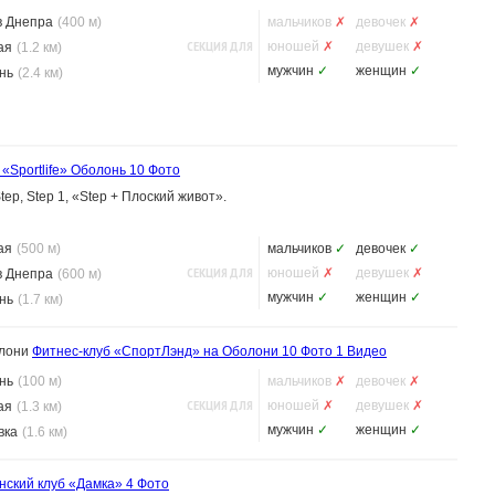
в Днепра
(400 м)
мальчиков
✗
девочек
✗
СЕКЦИЯ ДЛЯ
юношей
✗
девушек
✗
ая
(1.2 км)
мужчин
✓
женщин
✓
нь
(2.4 км)
«Sportlife» Оболонь
10 Фото
Step, Step 1, «Step + Плоский живот».
ая
(500 м)
мальчиков
✓
девочек
✓
СЕКЦИЯ ДЛЯ
юношей
✗
девушек
✗
в Днепра
(600 м)
мужчин
✓
женщин
✓
нь
(1.7 км)
олони
Фитнес-клуб «СпортЛэнд» на Оболони
10 Фото
1 Видео
нь
(100 м)
мальчиков
✗
девочек
✗
СЕКЦИЯ ДЛЯ
юношей
✗
девушек
✗
ая
(1.3 км)
мужчин
✓
женщин
✓
вка
(1.6 км)
нский клуб «Дамка»
4 Фото