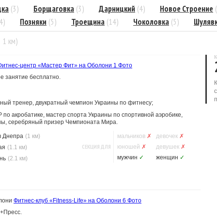
дка
(3)
Борщаговка
(3)
Дарницкий
(4)
Новое Строение
4)
Позняки
(5)
Троещина
(14)
Чоколовка
(5)
Шуляв
= 1 км)
К
Фитнес-центр «Мастер Фит» на Оболони
1 Фото
е занятие бесплатно.
ый тренер, двукратный чемпион Украины по фитнесу;
по акробатике, мастер спорта Украины по спортивной аэробике,
ы, серебряный призер Чемпионата Мира.
в Днепра
(1 км)
мальчиков
✗
девочек
✗
СЕКЦИЯ ДЛЯ
юношей
✗
девушек
✗
ая
(1.1 км)
мужчин
✓
женщин
✓
нь
(2.1 км)
олони
Фитнес-клуб «Fitness-Life» на Оболони
6 Фото
ep+Пресс.