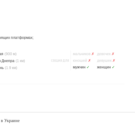
льзящих платформах;
ая
(900 м)
мальчиков
✗
девочек
✗
СЕКЦИЯ ДЛЯ
юношей
✗
девушек
✗
в Днепра
(1 км)
мужчин
✓
женщин
✓
нь
(1.9 км)
 в Украине