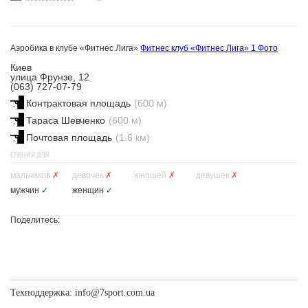
Аэробика в клубе «Фитнес Лига»
Фитнес клуб «Фитнес Лига»
1 Фото
Киев
улица Фрунзе, 12
(063) 727-07-79
Контрактовая площадь
(600 м)
Тараса Шевченко
(600 м)
Почтовая площадь
(1.6 км)
СЕКЦИЯ ДЛЯ
мальчиков
✗
девочек
✗
юношей
✗
девушек
✗
мужчин
✓
женщин
✓
Поделитесь:
Техподдержка:
info@7sport.com.ua