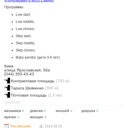
«Подольский»
6 Фото
1 Видео
Программы:
Low start;
Low middle;
Low choreo;
Step start;
Step middle;
Step choreo;
Baby aerobic (дети 3-6 лет).
Киев
улица Ярославская, 56а
(044) 393-43-43
Контрактовая площадь
(700 м)
Тараса Шевченко
(900 м)
Почтовая площадь
(1.5 км)
СЕКЦИЯ ДЛЯ
мальчиков
✓
девочек
✓
юношей
✓
девушек
✓
мужчин
✓
женщин
✓
Расписание
2016.09.25