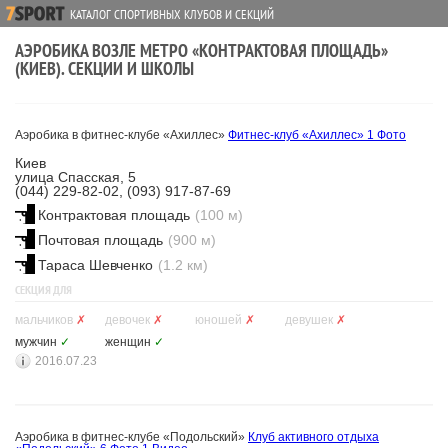
КАТАЛОГ СПОРТИВНЫХ КЛУБОВ И СЕКЦИЙ
АЭРОБИКА ВОЗЛЕ МЕТРО «КОНТРАКТОВАЯ ПЛОЩАДЬ»
(КИЕВ). СЕКЦИИ И ШКОЛЫ
Аэробика в фитнес-клубе «Ахиллес»
Фитнес-клуб «Ахиллес»
1 Фото
Киев
улица Спасская, 5
(044) 229-82-02, (093) 917-87-69
Контрактовая площадь
(100 м)
Почтовая площадь
(900 м)
Тараса Шевченко
(1.2 км)
СЕКЦИЯ ДЛЯ
мальчиков
✗
девочек
✗
юношей
✗
девушек
✗
мужчин
✓
женщин
✓
2016.07.23
Аэробика в фитнес-клубе «Подольский»
Клуб активного отдыха